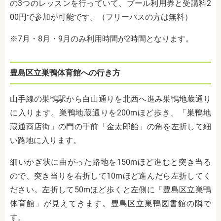
の3つのレッスンを行っていて、プール利用券と受講料2
00円で参加が可能です。（フリーパスの方は無料）
※7月・8月・9月のみ利用時間が2時間となります。
豊島区立巣鴨体育館への行き方
山手線の巣鴨駅から白山通りを北西へ進み巣鴨地蔵通り
に入ります。巣鴨地蔵通りを
200m
ほど歩き、「巣鴨地
蔵通商店街」の門の手前「金太郎飴」の角を左折して細
い路地に入ります。
細いかぎ状に曲がった路地を
150m
ほど進むと突き当る
ので、突き当りを右折して
10m
ほど進んだら左折してく
ださい。左折して
50m
ほど歩くと左側に「豊島区立巣鴨
体育館」が見えてきます。豊島区立巣鴨図書館の隣で
す。