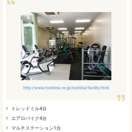
http://www.toshima.ne.jp/toshitai/facility.html
トレッドミル
4
台
エアロバイク
4
台
マルチステーション
1
台