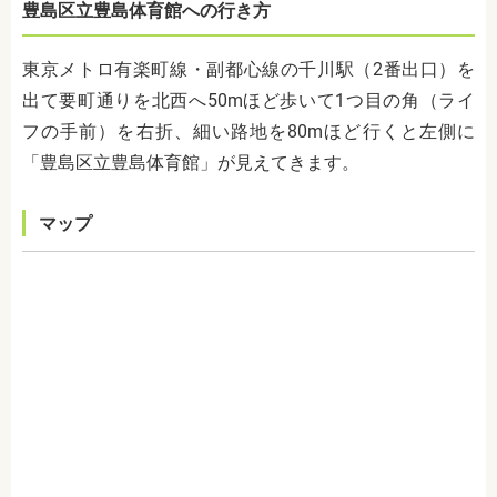
豊島区立豊島体育館への行き方
東京メトロ有楽町線・副都心線の千川駅（
2
番出口）を
出て要町通りを北西へ
50m
ほど歩いて
1
つ目の角（ライ
フの手前）を右折、細い路地を
80m
ほど行くと左側に
「豊島区立豊島体育館」が見えてきます。
マップ