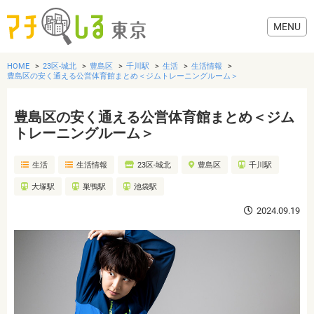
HOME
23区-城北
豊島区
千川駅
生活
生活情報
豊島区の安く通える公営体育館まとめ＜ジムトレーニングルーム＞
豊島区の安く通える公営体育館まとめ＜ジム
グルメ
トレーニングルーム＞
生活
生活情報
23区-城北
豊島区
千川駅
美容・健康
大塚駅
巣鴨駅
池袋駅
歯医者・病院
2024.09.19
おでかけ
生活