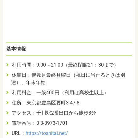
基本情報
利用時間：
9:00
～
21:00
（最終閉館
21
：
30
まで）
休館日：偶数月最終月曜日（祝日に当たるときは別
途）、年末年始
利用料金：一般
400
円（利用は高校生以上）
住所：東京都豊島区要町
3-47-8
アクセス：千川駅2番出口から徒歩3分
電話番号：
0 3-3973-1701
URL
：
https://toshitai.net/