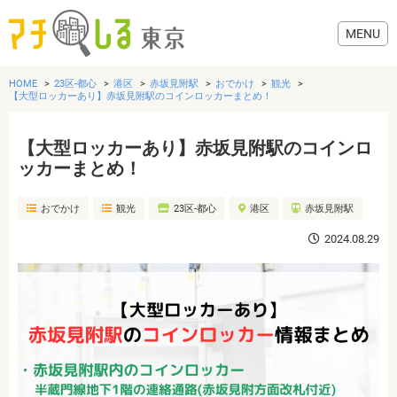
HOME
23区-都心
港区
赤坂見附駅
おでかけ
観光
【大型ロッカーあり】赤坂見附駅のコインロッカーまとめ！
【大型ロッカーあり】赤坂見附駅のコインロ
グルメ
ッカーまとめ！
おでかけ
観光
23区-都心
港区
赤坂見附駅
美容・健康
2024.08.29
歯医者・病院
おでかけ
生活