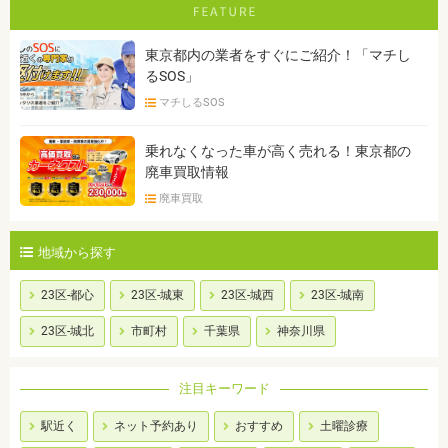
東京都内の業者をすぐにご紹介！「マチし
るSOS」
マチしるSOS
乗れなくなった車が高く売れる！東京都の
廃車買取情報
廃車買取
地域から探す
23区-都心
23区-城東
23区-城西
23区-城南
23区-城北
市町村
千葉県
神奈川県
注目キーワード
駅近く
ネット予約あり
おすすめ
土曜診療