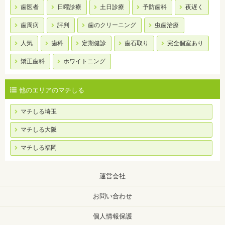
歯医者
日曜診療
土日診療
予防歯科
夜遅く
歯周病
評判
歯のクリーニング
虫歯治療
人気
歯科
定期健診
歯石取り
完全個室あり
矯正歯科
ホワイトニング
他のエリアのマチしる
マチしる埼玉
マチしる大阪
マチしる福岡
運営会社
お問い合わせ
個人情報保護