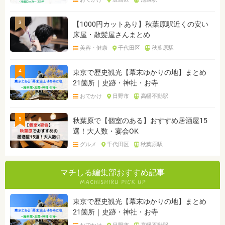
3
【1000円カットあり】秋葉原駅近くの安い
床屋・散髪屋さんまとめ
美容・健康
千代田区
秋葉原駅
4
東京で歴史観光【幕末ゆかりの地】まとめ
21箇所｜史跡・神社・お寺
おでかけ
日野市
高幡不動駅
5
秋葉原で【個室のある】おすすめ居酒屋15
選！大人数・宴会OK
グルメ
千代田区
秋葉原駅
マチしる編集部おすすめ記事
東京で歴史観光【幕末ゆかりの地】まとめ
21箇所｜史跡・神社・お寺