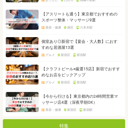
おでかけ
日野市
高幡不動駅
【アスリートも通う】東京都でおすすめの
スポーツ整体・マッサージ9選
美容・健康
港区
六本木駅
個室あり◎新宿で【宴会・大人数】におす
すめな居酒屋13選
グルメ
新宿区
新宿駅
【クラフトビール×厳選15店】新宿でおすす
めなお店をピックアップ
グルメ
新宿区
新宿駅
【今から行ける】東京都内の24時間営業マ
ッサージ店4選（深夜早朝OK）
美容・健康
新宿区
新宿駅
特集