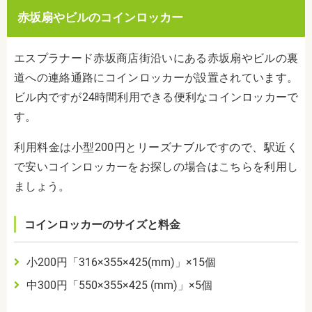
赤坂扇やビルのコインロッカー
エスプラナード赤坂商店街沿いにある赤坂扇やビルの裏
道への連絡通路にコインロッカーが設置されています。
ビル内ですが24時間利用できる便利なコインロッカーで
す。
利用料金は小型200円とリーズナブルですので、駅近く
で安いコインロッカーをお探しの場合はこちらを利用し
ましょう。
コインロッカーのサイズと料金
小
200
円「
316
×
355
×
425(mm)
」×
15
個
中
300
円「
550
×
355
×
425 (mm)
」×
5
個