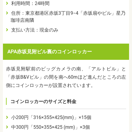
利用時間：
24
時間
住所：東京都港区赤坂3丁目9−4「赤坂扇やビル」星乃
珈琲店南隣
支払い方法：現金のみ
APA
赤坂見附ビル裏のコインロッカー
赤坂見附駅前のビッグカメラの南、「アルトビル」と
「赤坂
B&V
ビル」の間を南へ
60m
ほど進んだところの左
側にコインロッカーが設置されています。
コインロッカーのサイズと料金
小
200
円「
316
×
355
×
425(mm)
」×
15
個
中
300
円「
550
×
355
×
425 (mm)
」×
3
個