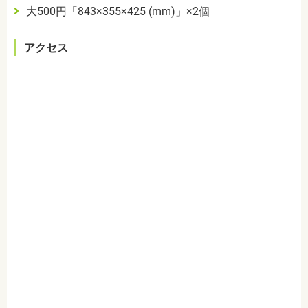
大
500
円「
843
×
355
×
425 (mm)
」×
2
個
アクセス