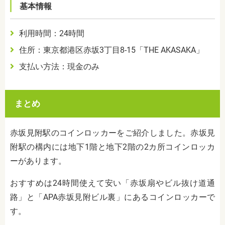
基本情報
利用時間：
24
時間
住所：東京都港区赤坂
3
丁目
8-15
「
THE AKASAKA
」
支払い方法：現金のみ
まとめ
赤坂見附駅のコインロッカーをご紹介しました。赤坂見
附駅の構内には地下
1
階と地下
2
階の
2
カ所コインロッカ
ーがあります。
おすすめは
24
時間使えて安い「赤坂扇やビル抜け道通
路」と「
APA
赤坂見附ビル裏」にあるコインロッカーで
す。