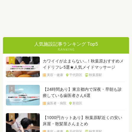
人気施設記事ランキング Top5
1
カワイイが止まらない…！秋葉原おすすめメ
イドリフレ5選★人気メイドマッサージ
美容・健康
千代田区
秋葉原駅
2
【24時間あり】東京都内で深夜・早朝も診
療している歯医者さん6選
歯医者・病院
新宿区
3
【1000円カットあり】秋葉原駅近くの安い
床屋・散髪屋さんまとめ
美容・健康
千代田区
秋葉原駅