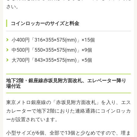
さい。
コインロッカーのサイズと料金
小4
00
円「
316
×
355
×
575(mm)
」×
15個
中
500
円「
550
×
355
×
575(mm)
」×
9
個
大
700
円「
843
×
355
×
575(mm)
」×
5
個
地下
2
階・銀座線赤坂見附方面改札、エレベーター降り
場付近
東京メトロ銀座線の「赤坂見附方面改札」を入り、エス
カレーターで地下
2
階におりた連絡通路にコインロッカ
ーが設置されています。
小型サイズが6個、全部で13個と少なめですので、埋ま