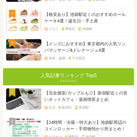
4
【格安あり】池袋駅近くのおすすめホール
ケーキ4選！誕生日・手土産
グルメ
豊島区
池袋駅
5
【メンズにおすすめ】東京都内の人気リン
パマッサージ&ドレナージュ4選
美容・健康
千代田区
人気記事ランキング Top5
1
【完全個室/カップルも◎】新宿駅近くの安
いネットカフェ・漫画喫茶まとめ
生活
新宿区
新宿駅
2
【24時間・冷蔵・特大あり】池袋駅周辺の
コインロッカー・手荷物預かり所まとめ！
おでかけ
豊島区
池袋駅