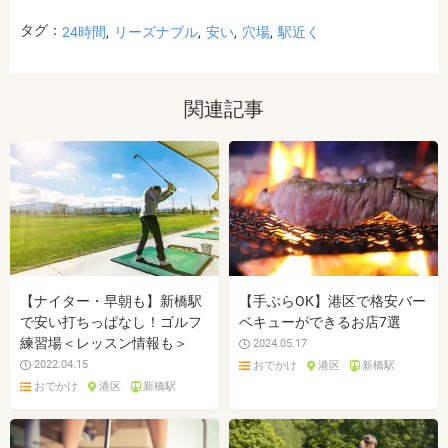
タグ：
24時間
リーズナブル
安い
穴場
駅近く
関連記事
【ナイター・早朝も】新橋駅
【手ぶらOK】港区で格安バー
で安い打ちっぱなし！ゴルフ
ベキューができるお店7選
練習場＜レッスン情報も＞
2024.05.17
2022.04.15
おでかけ
港区
新橋駅
おでかけ
港区
新橋駅