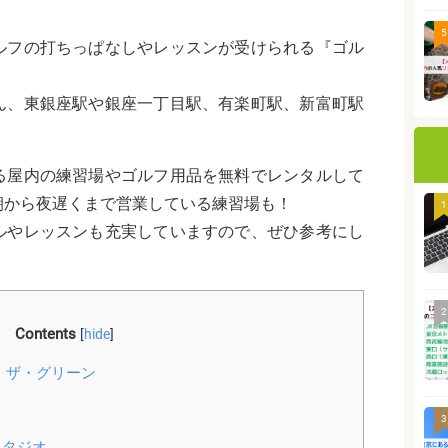
5
ルフの打ちっぱなしやレッスンが受けられる『ゴル
ん、東銀座駅や銀座一丁目駅、有楽町駅、新富町駅
る屋内の練習場やゴルフ用品を無料でレンタルして
朝から夜遅くまで営業している練習場も！
1
ルやレッスンも充実していますので、ぜひ参考にし
2
Contents
[
hide
]
・ザ・グリーン
3
スタジオ