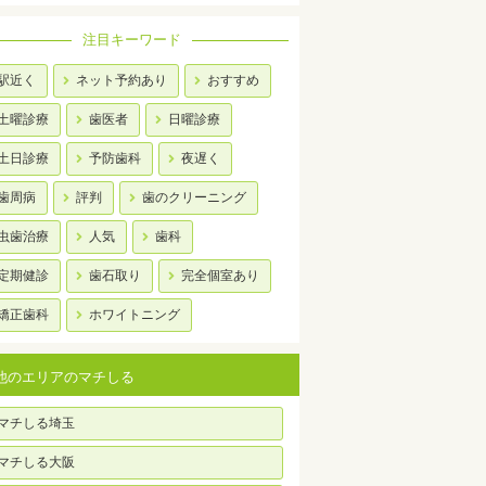
注目キーワード
駅近く
ネット予約あり
おすすめ
土曜診療
歯医者
日曜診療
土日診療
予防歯科
夜遅く
歯周病
評判
歯のクリーニング
虫歯治療
人気
歯科
定期健診
歯石取り
完全個室あり
矯正歯科
ホワイトニング
他のエリアのマチしる
マチしる埼玉
マチしる大阪