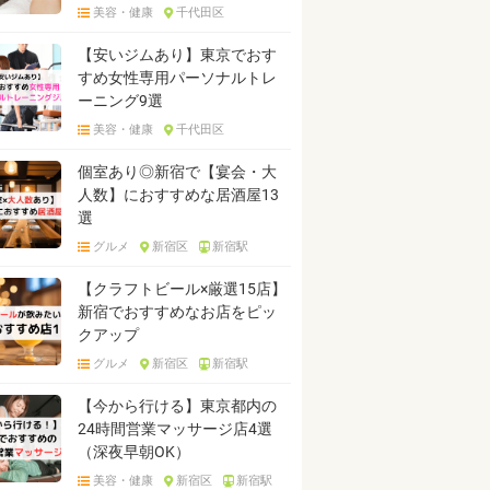
美容・健康
千代田区
【安いジムあり】東京でおす
すめ女性専用パーソナルトレ
ーニング9選
美容・健康
千代田区
個室あり◎新宿で【宴会・大
人数】におすすめな居酒屋13
選
グルメ
新宿区
新宿駅
【クラフトビール×厳選15店】
新宿でおすすめなお店をピッ
クアップ
グルメ
新宿区
新宿駅
【今から行ける】東京都内の
24時間営業マッサージ店4選
（深夜早朝OK）
美容・健康
新宿区
新宿駅