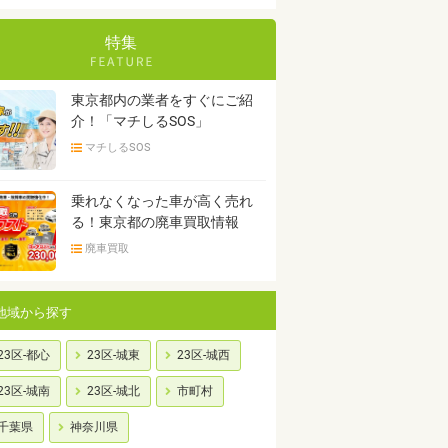
特集
東京都内の業者をすぐにご紹
介！「マチしるSOS」
マチしるSOS
乗れなくなった車が高く売れ
る！東京都の廃車買取情報
廃車買取
地域から探す
23区-都心
23区-城東
23区-城西
23区-城南
23区-城北
市町村
千葉県
神奈川県