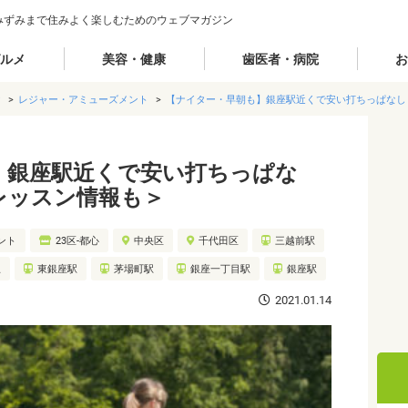
みずみまで住みよく楽しむためのウェブマガジン
ルメ
美容・健康
歯医者・病院
お
け
レジャー・アミューズメント
【ナイター・早朝も】銀座駅近くで安い打ちっぱなし
】銀座駅近くで安い打ちっぱな
レッスン情報も＞
ント
23区-都心
中央区
千代田区
三越前駅
駅
東銀座駅
茅場町駅
銀座一丁目駅
銀座駅
2021.01.14