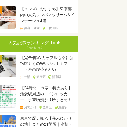
【メンズにおすすめ】東京都
内の人気リンパマッサージ&ド
レナージュ4選
美容・健康
千代田区
人気記事ランキング Top5
【完全個室/カップルも◎】新
宿駅近くの安いネットカフ
ェ・漫画喫茶まとめ
生活
新宿区
新宿駅
【24時間・冷蔵・特大あり】
池袋駅周辺のコインロッカ
ー・手荷物預かり所まとめ！
おでかけ
豊島区
池袋駅
東京で歴史観光【幕末ゆかり
の地】まとめ21箇所｜史跡・