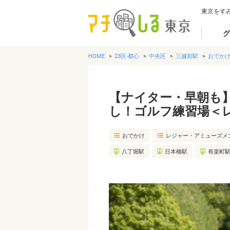
東京をす
グ
HOME
23区-都心
中央区
三越前駅
おでか
【ナイター・早朝も
し！ゴルフ練習場＜
おでかけ
レジャー・アミューズメ
八丁堀駅
日本橋駅
有楽町