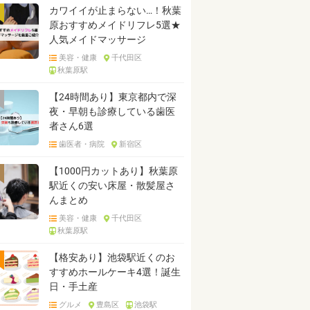
カワイイが止まらない…！秋葉
原おすすめメイドリフレ5選★
人気メイドマッサージ
美容・健康
千代田区
秋葉原駅
【24時間あり】東京都内で深
夜・早朝も診療している歯医
者さん6選
歯医者・病院
新宿区
【1000円カットあり】秋葉原
駅近くの安い床屋・散髪屋さ
んまとめ
美容・健康
千代田区
秋葉原駅
【格安あり】池袋駅近くのお
すすめホールケーキ4選！誕生
日・手土産
グルメ
豊島区
池袋駅