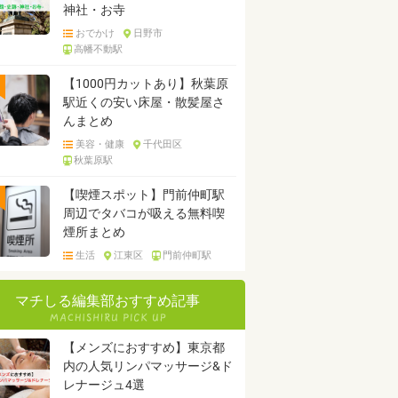
神社・お寺
おでかけ
日野市
高幡不動駅
【1000円カットあり】秋葉原
駅近くの安い床屋・散髪屋さ
んまとめ
美容・健康
千代田区
秋葉原駅
【喫煙スポット】門前仲町駅
周辺でタバコが吸える無料喫
煙所まとめ
生活
江東区
門前仲町駅
マチしる編集部おすすめ記事
【メンズにおすすめ】東京都
内の人気リンパマッサージ&ド
レナージュ4選