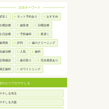
注目キーワード
駅近く
ネット予約あり
おすすめ
土曜診療
歯医者
日曜診療
土日診療
予防歯科
夜遅く
歯周病
評判
歯のクリーニング
虫歯治療
人気
歯科
定期健診
歯石取り
完全個室あり
矯正歯科
ホワイトニング
他のエリアのマチしる
マチしる埼玉
マチしる大阪