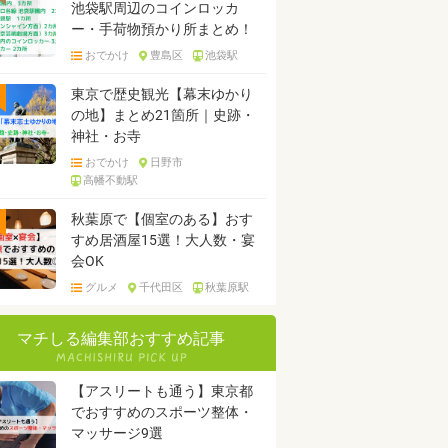
池袋駅周辺のコインロッカ
ー・手荷物預かり所まとめ！
おでかけ
豊島区
池袋駅
東京で歴史観光【幕末ゆかり
の地】まとめ21箇所｜史跡・
神社・お寺
おでかけ
日野市
高幡不動駅
秋葉原で【個室のある】おす
すめ居酒屋15選！大人数・宴
会OK
グルメ
千代田区
秋葉原駅
マチしる編集部おすすめ記事
【アスリートも通う】東京都
でおすすめのスポーツ整体・
マッサージ9選