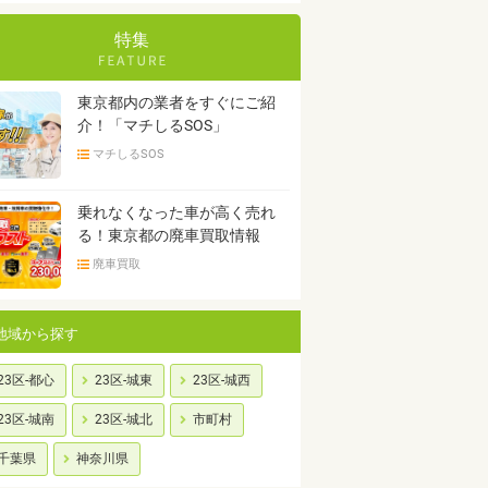
特集
東京都内の業者をすぐにご紹
介！「マチしるSOS」
マチしるSOS
乗れなくなった車が高く売れ
る！東京都の廃車買取情報
廃車買取
地域から探す
23区-都心
23区-城東
23区-城西
23区-城南
23区-城北
市町村
千葉県
神奈川県