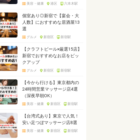
美容・健康
港区
六本木駅
個室あり◎新宿で【宴会・大
人数】におすすめな居酒屋13
選
グルメ
新宿区
新宿駅
【クラフトビール×厳選15店】
新宿でおすすめなお店をピッ
クアップ
グルメ
新宿区
新宿駅
【今から行ける】東京都内の
24時間営業マッサージ店4選
（深夜早朝OK）
美容・健康
新宿区
新宿駅
【台湾式あり】東京で人気！
安い足つぼマッサージ店8選
美容・健康
新宿区
新宿駅