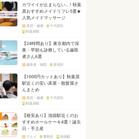
カワイイが止まらない…！秋葉
原おすすめメイドリフレ5選★
人気メイドマッサージ
美容・健康
千代田区
秋葉原駅
【24時間あり】東京都内で深
夜・早朝も診療している歯医
者さん6選
歯医者・病院
新宿区
【1000円カットあり】秋葉原
駅近くの安い床屋・散髪屋さ
んまとめ
美容・健康
千代田区
秋葉原駅
【格安あり】池袋駅近くのお
すすめホールケーキ4選！誕生
日・手土産
グルメ
豊島区
池袋駅