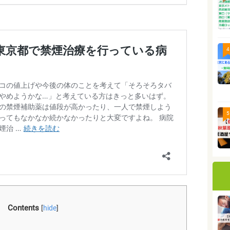
4
5
Contents
[
hide
]