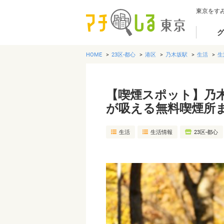
東京をす
グ
HOME
23区-都心
港区
乃木坂駅
生活
生
【喫煙スポット】乃
が吸える無料喫煙所
生活
生活情報
23区-都心