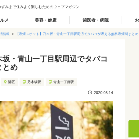
みずみまで住みよく楽しむためのウェブマガジン
ルメ
美容・健康
歯医者・病院
お
活情報
【喫煙スポット】乃木坂・青山一丁目駅周辺でタバコが吸える無料喫煙所まとめ
木坂・青山一丁目駅周辺でタバコ
まとめ
港区
乃木坂駅
青山一丁目駅
2020.08.14