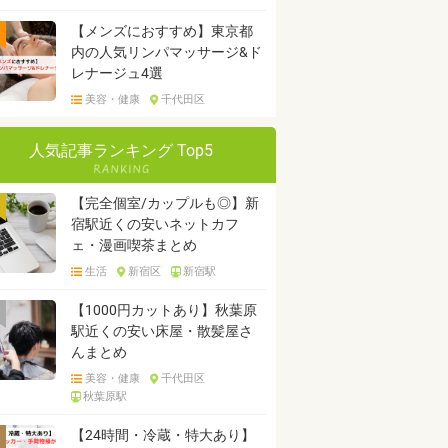
【メンズにおすすめ】東京都
内の人気リンパマッサージ&ド
レナージュ4選
美容・健康
千代田区
人気記事ランキング Top5
【完全個室/カップルも◎】新
宿駅近くの安いネットカフ
ェ・漫画喫茶まとめ
生活
新宿区
新宿駅
【1000円カットあり】秋葉原
駅近くの安い床屋・散髪屋さ
んまとめ
美容・健康
千代田区
秋葉原駅
【24時間・冷蔵・特大あり】