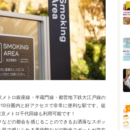
1
2
3
京メトロ銀座線・半蔵門線・都営地下鉄大江戸線の
10分圏内と好アクセスで非常に便利な駅です。徒
4
東京メトロ千代田線も利用可能です！
メなどの都会を感じることのできるお洒落なスポッ
を肌で感じられる美術館などの観光スポットが存在