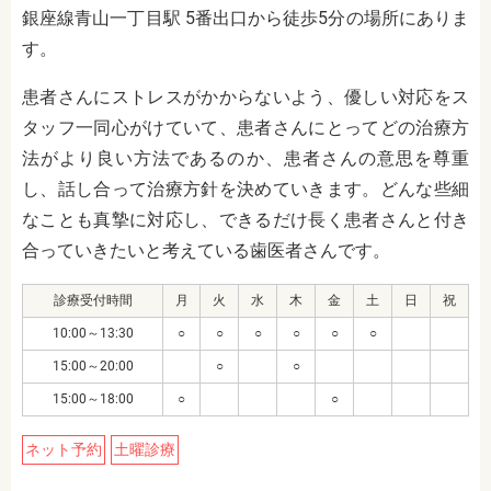
銀座線青山一丁目駅 5番出口から徒歩5分の場所にありま
す。
患者さんにストレスがかからないよう、優しい対応をス
タッフ一同心がけていて、患者さんにとってどの治療方
法がより良い方法であるのか、患者さんの意思を尊重
し、話し合って治療方針を決めていきます。どんな些細
なことも真摯に対応し、できるだけ長く患者さんと付き
合っていきたいと考えている歯医者さんです。
診療受付時間
月
火
水
木
金
土
日
祝
10:00～13:30
○
○
○
○
○
○
15:00～20:00
○
○
15:00～18:00
○
○
ネット予約
土曜診療