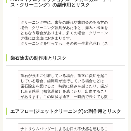
・歯のクリーニングは、歯科医院によって「クリー
のもと服用してください。
・矯正終了して数か月から数年経過するとかみ合わ
す。
ス・クリーニング）の副作用とリスク
ラントの機能をより長く維持するために、定期検診
歯科医師と十分に相談しましょう。
ニング」と書いているところと「PMTC」と書いてい
・治療の経過と治療後の見た目に個人差が大きくあ
せが悪くなる可能性があります。かみ合わせが悪く
・矯正中は、虫歯や歯周病の治療が行えないため矯
が必要となります。
監修医情報 医療法人社団日坂会 理事長 日坂充宏
るところがあります。PMTCは専用の機器が用いられ
らわれる治療です。また、歯科医師との見解の相違
なると、咀嚼障害、頭痛、肩こりを招く事がありま
正前にこれらの治療を終わらせる必要があります。
・インプラント治療は、入れ歯、ブリッジ治療とは
先生
るのに対し、クリーニングは歯科医院によっては歯
も起こりえます。歯科医師とよくご相談ください。
す。
矯正専門の歯科の場合は、一般の歯科で虫歯、歯周
異なり保険適用外となります。
【プロフィール】
石を落とすスケーリングの場合や、PMTCの場合もあ
クリーニング中に、歯茎の腫れや歯肉炎のある方の
・矯正力が強すぎると、歯の根が短くなる「歯根吸
また、かみ合わせのバランスが崩れることで、口が
病の治療を行う必要もあります。
・インプラント治療は、お子様、妊婦の方は受けら
日本大学歯学部卒業
るので、事前に内容を確認されるとよいでしょう。
場合、クリーニング器具があたると、痛み・出血を
収」が起こるリスクが高くなります。
大きく開かない、食事を噛むときに痛みが出る顎関
治療終了後
れません。骨の成長途中になるお子様は、インプラ
日本大学歯学部口腔外科第２講座大学院卒業
監修医情報 医療法人社団日坂会 理事長 日坂充
ともなう場合があります。多くの場合、クリーニン
・歯や骨の状態、歯の動きを妨げる癖があった場
節症を発症する場合があります。他にも自律神経失
・矯正終了後に噛み合わせが悪くなる可能性があり
ント治療はできません。痛み止め、抗生物質等を治
歯学博士（口腔外科学）
宏先生
グ後には出血はおさまります。
合、虫歯や歯周病の発生など、治療計画よりも治療
調症になることもあります。かみ合わせが原因の場
ます。
療に使用するため妊娠中、妊娠の可能性のある方、
日本大学歯学部非常勤講師
【プロフィール】
クリーニングを行っても、その後一生着色汚れ（ス
期間が長くなる場合があります。
合は、かみ合わせの治療を行います。 その他
噛み合わせが悪くなると、咀嚼障害、頭痛、肩こり
授乳中の方は、インプラント治療はお控えくださ
社会福祉法人富士白苑理事
日本大学歯学部卒業
テイン）や歯垢・歯石がつかないわけではありませ
・矯正治療では、歯肉が下がる場合（歯肉退縮）が
・矯正中、頭痛、首や肩のこり、強い倦怠感、吐き
を招く事があります。また、噛み合わせのバランス
い。
日本大学歯学部口腔外科第２講座大学院卒業
ん。クリーニング後にも、日々の生活で再付着しま
あります。特に切歯（せっし：上下前歯各4本）、歯
気、不眠など不定愁訴が起こる場合がありますの
が崩れることで、口が大きく開かない、食事を噛む
・心臓の疾患、骨粗鬆症等、内科的にインプラント
歯石除去の副作用とリスク
歯学博士（口腔外科学）
す。また、歯科のクリーニングだけでは、虫歯や歯
の凸凹が大きい患者様の場合、発症する事がありま
で、鎮痛剤、吐き気止め等、歯科医師の指示のもと
ときに痛みが出る顎関節症を発症する場合がありま
治療に適さないケースもあります。また、普段服薬
日本大学歯学部非常勤講師 社会福祉法人富士白苑理
周病の予防にはなりません。
す。
服用する場合があります。
す。他にも自律神経失調症になることもあります。
している血圧のお薬等も治療に影響する場合があり
事
毎日のブラッシングなどは継続して行う必要があり
・顎の成長に合わせて歯並びを治していくため、一
・治療中と治療後の見た目に個人差が大きくあらわ
噛み合わせが原因の場合は、噛み合わせの治療を行
ます。治療相談時に申告してください。
ます。
歯石が強固に付着している場合、歯茎に炎症を起こ
時的に歯並びが悪い状態になることもあります。
れる治療です。また、歯科医師との見解の相違も起
います。
・歯がない箇所のリカバリー治療ですが、その欠損
備考
している場合、歯周病が進行している場合などは、
・大人になってから再度矯正が必要になることがあ
こりえます。歯科医師とよくご相談ください。
・矯正終了後に矯正箇所が元に戻る場合もありま
箇所のみの治療ではなく、全体のかみ合わせを提案
自宅で、歯磨きをしていても、落とすことの出来な
歯石除去を受けると一時的に痛みを感じたり、歯が
ります。
・矯正力が強すぎると、歯の根が短くなる「歯根吸
す。
してくれる方針を選択するとよいでしょう。
い汚れや、歯石の元となる歯垢・バイオフィルムを
しみる感覚（知覚過敏）を感じたり、出血すること
・定期的な通院などにご協力いただけない場合、治
収」が起こるリスクが高くなります。
その他
・手術ではありますが、麻酔を行うため、手術中に
歯科で専門の機器・技術によって除去する技術で
があります。この症状は通常、一時的で長くても数
療の結果に差が出る場合があります。
・歯や骨の状態、歯の動きを妨げる癖があった場
・治したい部分の一部の歯並びにのみ対応できま
痛みを感じることは基本的にありません。
す。
日で落ち着いてなくなります。
・個人差により治療期間が数年かかることがありま
合、虫歯や歯周病の発生など、治療計画よりも治療
す。全体の噛み合わせが整っていない場合は、治療
監修医情報 医療法人社団日坂会 理事長 日坂充宏
クリーニング後にフッ素塗布を行えば、より虫歯予
また、歯石除去に使われる機器は、治療中、高音が
す。
期間が長くなる場合があります。
を進めることができない場合もあります。
先生
エアフロー(ジェットクリーニング)の副作用とリスク
防に効果的です。
鳴り響きます。機器は歯石が多い人、広範囲に歯石
・固いものが一時的に噛めなくなることがありま
・矯正治療では、歯肉が下がる場合（歯肉退縮）が
・矯正中、頭痛、首や肩のこり、強い倦怠感、吐き
【プロフィール】
監修医情報 菊地由利佳先生
が付いている人に使われるのですが、高音が苦手な
す。また、ガムや餅など、装置に引っかかるものが
あります。特に切歯（せっし：上下前歯各4本）、歯
気、不眠など不定愁訴が起こる場合がありますの
日本大学歯学部卒業
【プロフィール】
人は音を我慢する必要があります。
食べられなくなることもあります。
の凸凹が大きい患者様の場合、発症する事がありま
で、鎮痛剤、吐き気止め等、歯科医師の指示のもと
日本大学歯学部口腔外科第２講座大学院卒業
日本歯科大学新潟生命歯学部卒業
備考
・装置が壊れることがあります。その際は歯科医師
ナトリウムパウダーによるお口の不快感を感じるこ
す。
服用する場合があります。
歯学博士（口腔外科学）