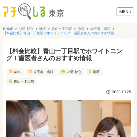
HOME
23区-都心
港区
青山一丁目駅
歯科
歯医者・病院
【料金比較】青山一丁目駅でホワイトニング！歯医者さんのおすすめ情報
【料金比較】青山一丁目駅でホワイトニン
グルメ
グ！歯医者さんのおすすめ情報
歯科
歯医者・病院
23区-都心
港区
美容・健康
青山一丁目駅
歯医者・病院
2023.10.25
おでかけ
生活