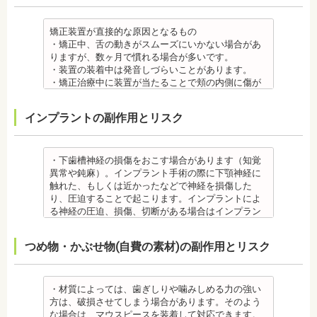
て、アレルギー源を特定し、歯科医師に伝えてくだ
ついたり、口内炎になったり、歯の移動に伴う痛み
さい。矯正装置を装着したあとに、皮膚や口腔の粘
を感じることもありますので、必要に応じワックス
膜にアレルギー症状が起きた場合は、速やかに歯科
で対処する場合やその他の対処策を行う場合があり
矯正装置が直接的な原因となるもの
医師の指示を仰いでください。
ます。
・矯正中、舌の動きがスムーズにいかない場合があ
抜歯・麻酔 ・矯正をしたい箇所に十分なスペースが
・矯正装置を装着した直後や、ワイヤーを交換した
りますが、数ヶ月で慣れる場合が多いです。
ない場合は、抜歯を必要とすることもあります。健
直後に痛みを感じることがありますが、数日でおさ
・装置の装着中は発音しづらいことがあります。
康上問題のない歯を抜歯する場合もあります。
まる場合が多いです。また、冷たいものを飲んだと
・矯正治療中に装置が当たることで頬の内側に傷が
・抜歯する場合は麻酔注射を行います。麻酔薬の中
きにしみる「知覚過敏」があらわれる場合がありま
ついたり、口内炎になったり、歯の移動に伴う痛み
には、成分に心拍数、血圧を上げる作用があるもの
すが、数日で改善されます。長期間痛む場合は、歯
を感じることもありますので、必要に応じワックス
インプラントの副作用とリスク
もあるため、心が起こることもあります。臓や血圧
科医師に相談しましょう。
で対処する場合やその他の対処策を行う場合があり
に問題がある方が使用すると、動悸、血圧上昇を起
金属アレルギー
ます。
こす場合があります。また、麻酔がきいている最中
・矯正装置には、さまざまな金属素材が使用されて
・矯正装置を装着した直後や、ワイヤーを交換した
は、頬を噛んだり、熱いものを飲んだりしてもわか
いるため、金属アレルギーのある方、不安がある方
直後に痛みを感じることがありますが、数日でおさ
・下歯槽神経の損傷をおこす場合があります（知覚
らないため、口腔内を傷つけるリスクがあります。
は、皮膚科で行われているパッチテストをうけて、
まる場合が多いです。また、冷たいものを飲んだと
異常や鈍麻）。インプラント手術の際に下顎神経に
さらに、麻酔によって悪心、嘔吐、アレルギー反応
アレルギー材料を特定し、歯科医師に伝えてくださ
きにしみる「知覚過敏」があらわれる場合がありま
触れた、もしくは近かったなどで神経を損傷した
虫歯・歯周病 ・矯正治療中、矯正装置の周りなど、
い。矯正装置を装着したあとに、皮膚や口腔の粘膜
すが、基本的には数日で改善されます。長期間痛む
り、圧迫することで起こります。インプラントによ
ブラッシング（歯磨き）しにくい部分ができるた
にアレルギー症状が起きた場合は、速やかに歯科医
場合は、歯科医師に相談しましょう。
る神経の圧迫、損傷、切断がある場合はインプラン
め、虫歯や歯周炎のリスクが高くなります。
師の指示を仰いでください。
金属アレルギー
トを撤去します。経過を見る場合や、内服薬で治療
間食を控え、矯正治療中に合ったブラッシング指導
抜歯・麻酔
・矯正装置には、さまざまな金属素材が使用されて
を行うこともあります。
つめ物・かぶせ物(自費の素材)の副作用とリスク
を歯科医師より受けて 、毎日丁寧なブラッシング、
・矯正をしたい箇所に十分なスペースがない場合
いるため、金属アレルギーのある方、不安がある方
・上あごにインプラントを埋める際に、上顎洞を破
歯を清潔にしてリスクを抑えましょう。また、歯科
は、抜歯を必要とする場合もあります。健康上問題
は、皮膚科で行われているパッチテストをうけて、
る場合があります。手術した時に感染が生じると蓄
医院において、歯のクリーニングやフッ素塗布など
のない歯の抜歯の場合もあります。
アレルギー材料を特定し、歯科医師に伝えてくださ
膿症になる場合があります。この場合は、インプラ
のケアをすることも役立ちます。
・抜歯する場合は麻酔注射を行います。麻酔の中に
い。矯正装置を装着したあとに、皮膚や口腔の粘膜
ントを除去する場合もあります。また、蓄膿症の治
・材質によっては、歯ぎしりや噛みしめる力の強い
・矯正中に虫歯が悪化した場合は、矯正終了後に虫
は、成分に心拍数、血圧を上げる作用があるものも
にアレルギー症状が起きた場合は、速やかに歯科医
療には耳鼻咽喉科にて治療が必要な場合もありま
方は、破損させてしまう場合があります。そのよう
歯の治療をする、もしくは、矯正中に器具を一度外
あるため、心臓や血圧に問題がある方が使用する
師の指示を仰いでください。
す。
な場合は、マウスピースを装着して対応できます。