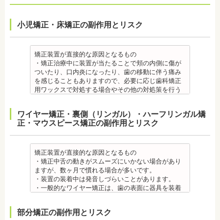
小児矯正・床矯正の副作用とリスク
矯正装置が直接的な原因となるもの
・矯正治療中に装置が当たることで頬の内側に傷が
ついたり、口内炎になったり、歯の移動に伴う痛み
を感じることもありますので、必要に応じ歯科矯正
用ワックスで対処する場合やその他の対処策を行う
場合があります。
・舌の動きがスムーズにいかない場合があります
ワイヤー矯正・裏側（リンガル）・ハーフリンガル矯
が、数ヶ月で慣れることが多いです。
正・マウスピース矯正の副作用とリスク
・装置の装着中は発音しづらいことがあります。
・矯正装置を装着した直後や、ワイヤーを交換した
直後に痛みを感じることがありますが、数日でおさ
まる場合が多いです。また、冷たいものを飲んだと
矯正装置が直接的な原因となるもの
きにしみる「知覚過敏」があらわれる場合がありま
・矯正中舌の動きがスムーズにいかない場合があり
すが、基本的には数日で改善されます。長期間痛む
ますが、数ヶ月で慣れる場合が多いです。
場合は、歯科医師に相談しましょう。
・装置の装着中は発音しづらいことがあります。
金属アレルギー
・一般的なワイヤー矯正は、歯の表面に器具を装着
・多くの場合、矯正装置には金属素材が使用されて
するため、目立ちます。見た目にも矯正をしている
います。金属アレルギーのある方、不安がある方
ことがわかるというリスクがあります。
部分矯正の副作用とリスク
は、皮膚科で行われているパッチテストなどをうけ
・矯正治療中に装置が当たることで頬の内側に傷が