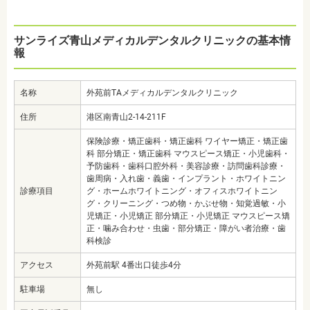
サンライズ青山メディカルデンタルクリニックの基本情
報
名称
外苑前TAメディカルデンタルクリニック
住所
港区南青山2-14-211F
保険診療・矯正歯科・矯正歯科 ワイヤー矯正・矯正歯
科 部分矯正・矯正歯科 マウスピース矯正・小児歯科・
予防歯科・歯科口腔外科・美容診療・訪問歯科診療・
歯周病・入れ歯・義歯・インプラント・ホワイトニン
診療項目
グ・ホームホワイトニング・オフィスホワイトニン
グ・クリーニング・つめ物・かぶせ物・知覚過敏・小
児矯正・小児矯正 部分矯正・小児矯正 マウスピース矯
正・噛み合わせ・虫歯・部分矯正・障がい者治療・歯
科検診
アクセス
外苑前駅 4番出口徒歩4分
駐車場
無し