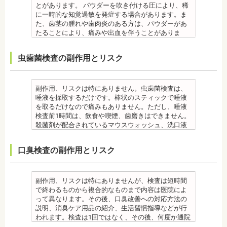
新潟大学医歯学総合病院にて研修
歯石とは、歯垢が石のように固くなって歯と歯の間
に相談してください。
とがあります。 パウダーを吹き付ける圧により、稀
・個人差により治療期間が数年かかることがありま
・治療中と治療後の見た目に個人差が大きくあらわ
日本大学歯学部非常勤講師
都内歯科医院にて勤務
や歯の表面、歯茎と歯の隙間などにこびりついたも
・個人差がありますが、矯正装置にかなりのストレ
に一時的な知覚過敏を発症する場合があります。ま
す。
れる治療です。また、歯科医師との見解の相違も起
社会福祉法人富士白苑理事
のです。唾液腺開口部の近くにある歯に特に着きや
スを受ける患者さんもいます。
た、歯茎の腫れや歯肉炎のある方は、パウダーがあ
・固いものが一時的に噛めなくなります。また、ガ
こりえます。歯科医師とよくご相談ください。
すく、具体的には「下の前歯の裏側」や「上の奥歯
・矯正中は、器具を装着するため、食べかすが詰ま
たることにより、痛みや出血を伴うことがありま
ムや餅など、装置に引っかかるものが食べられなく
・矯正力が強すぎると、歯の根が短くなる「歯根吸
の外側」によく見られます。
りやすく虫歯、歯周病を招きやすくなります。（矯
す。多くの場合、すぐに出血はおさまり、数日で治
なることもあります。
収」が起こるリスクが高くなります。
歯石になると自宅でのブラッシングで取ることはで
正器具をつけている箇所の虫歯は、基本的に矯正終
癒します。 ケースによっては、完全に汚れを落とし
・装置が壊れることがあります。その際は歯科医院
・歯や骨の状態、歯の動きを妨げる癖があった場
虫歯菌検査の副作用とリスク
きません。
了まで治療できません。）
きれない場合があります。
を受診してください。
合、虫歯や歯周病の発生など、治療計画よりも治療
なお、歯垢とは口腔内に常在している細菌の塊で歯
・虫歯や歯周炎が発生すると一旦、装置を取り外し
また、エアフローは外来性の着色は落としますが、
・個人差があり、かなりのストレスを受ける患者さ
期間が長くなる場合があります。
石の前段階です。歯垢の段階であれば歯ブラシで簡
て歯科医院で治療をする場合もあります。
本来の歯の色自体は白くできません。歯自体を白く
んもいます。
・矯正治療では、歯肉が下がる場合（歯肉退縮）が
単に取り除くことができますが、沈着したまま時間
・患者様が、取り外しできる矯正装置や補助装置の
したい場合にはホワイトニングが有効です。 着色汚
・矯正中は、器具を装着するため、食べかすが詰ま
副作用、リスクは特にありません。虫歯菌検査は、
あります。特に切歯（せっし：上下前歯各4本）、歯
が経過すると歯石になって歯周病を進行させてしま
装着時間を守っていなかったり、定期的な来院がで
れはエアフロー後に再付着することもあります。継
りやすく虫歯、歯周病を招きやすくなります。（矯
唾液を採取するだけです。棒状のスティックで唾液
の凸凹が大きい患者様の場合、発症する事がありま
います。歯科での歯石除去は、専門の機器を使用
きなかったりした場合は、治療期間が延びる可能性
続的効果を得るには、定期的な施術が必要です。
正器具をつけている箇所の虫歯治療は、基本的に矯
を取るだけなので痛みもありません。ただし、唾液
す。
し、歯石を取り除くことができます。
があります。
エアフローは、着色を落とす審美目的として行われ
正終了まで治療できません。）
検査前1時間は、飲食や喫煙、歯磨きはできません。
・個人差により治療期間が数年かかることがありま
歯石を取り除けば、歯周病の治療となり歯のぐらつ
・特殊な噛み合わせ、骨の硬さ、歯のかたちの場合
るため、健康保険の適用外となり自由診療となりま
・虫歯や歯周炎が発生すると一旦、装置を取り外し
殺菌剤が配合されているマウスウォッシュ、洗口液
す。
き、歯茎の出血、口臭などが改善できます。
は、治療期間が長くなる場合があります。
す。 妊娠中、放射線治療中、呼吸器疾患、ナトリウ
て歯科医院で治療をする場合もあります。
なども、検査前12時間は使用できません。 運動も唾
・固いものが一時的に噛めなくなります。また、ガ
監修医情報 菊地由利佳先生
・舌で歯を押す癖など、歯並びに悪影響をあたえる
ム摂取制限が必要な人など、安全性を考慮し、エア
・患者様が、取り外しできる矯正装置や補助装置の
液の分泌量に影響があるので検査前は行えません。
ムや餅など、装置に引っかかるものが食べられなく
口臭検査の副作用とリスク
【プロフィール】
癖が改善されない場合は、治療期間が延びることが
フローを受けられない人もいます。
装着時間を守っていなかったり、定期的な来院がで
また検査1ヶ月以内に抗生物質を使用している場合も
なることもあります。
日本歯科大学新潟生命歯学部卒業
あります。
備考
きなかった場合は、治療期間が延びる場合がありま
正確な結果が出ないことがあるので時期を延ばす場
・装置が壊れることがあります。その際は歯科医院
新潟大学医歯学総合病院にて研修 都内歯科医院にて
・矯正治療で歯を動かして歯並びを整える「動的治
エアフローは、歯面清掃を行う機器です。細かなパ
す。
合もあります。健康保険の適用外となり自由診療と
を受診してください。
勤務
療」を終えて歯並びが改善されても、まだ歯が元の
ウダー粒子をジェット噴射で歯に吹き付け、歯にこ
・特殊な噛み合わせ、骨の硬さ、歯のかたちの場合
なります。
・個人差があり、かなりのストレスを受ける患者様
副作用、リスクは特にありませんが、検査は短時間
位置に戻ろうとする傾向があるため、一定期間動か
びりついた汚れを落とすことができます。
は、治療期間が長くなる場合があります。
備考
もいます。
で終わるものから複合的なものまで内容は医院によ
した歯を正しい位置にとどめておく保定が必要で
歯科で主に歯の着色やタバコのヤニ除去の用途とし
・舌で歯を押す癖や、歯並びに悪影響をあたえる癖
ご自身の唾液の量、性質、虫歯の原因菌の量を知
・矯正中は、器具を装着するため、食べかすが詰ま
って異なります。その後、口臭改善への対応方法の
す。歯の位置が安定するまでの保定期間には個人差
て使われていますが、歯周ポケット内の歯周病の細
が改善されない方は、治療期間が延びる場合があり
り、虫歯予防とセルフケア強化を目的とした検査で
りやすく虫歯、歯周病を招きやすくなります。（矯
説明、消臭ケア用品の紹介、生活習慣指導などが行
があるので、治療後も歯科医師の指示を守ってくだ
菌除去にも効果があります。
ます。
す。
正器具をつけている箇所の虫歯治療は、基本的に矯
われます。検査は1回ではなく、その後、何度か通院
さい。
監修医情報 菊地由利佳先生
・矯正治療で歯を動かして歯並びを整える「動的治
[虫歯菌検査で確認できる内容] (例)
正終了まで治療できません。）
が必要となる場合があります。