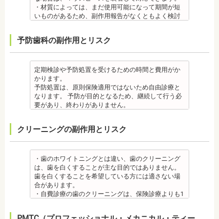
して治療を行う必要が生じることがあります。
と、動悸、血圧上昇を起こす場合があります。ま
抜歯・麻酔
・インプラントは、入れ歯の治療とは異なり、外科
・材質によっては、まだ使用可能になって期間が短
・基本的に、矯正中には虫歯や歯周病の治療が行え
た、頬を噛んでもわからなかったり、熱いものを飲
・矯正をしたい箇所に十分なスペースがない場合
手術を行う必要があります。手術により今までは何
いものがあるため、副作用報告がなくともよく検討
ません。そのため矯正前にこれらの治療を終わらせ
んでもわからないため、口腔内を傷つけるリスクが
は、抜歯を必要とする場合もあります。健康上問題
の問題もなかった神経や血管などにも手を加えるこ
する必要があります。
る必要があります。矯正を専門とする歯科医院の場
あります。
のない歯の抜歯の場合もあります。抜歯する場合は
とがあるためリスクがあります。また、手術自体受
ジルコニア
合は、一般的な歯科医院で、事前に虫歯、歯周病の
予防歯科の副作用とリスク
さらに、麻酔によって悪心、嘔吐、アレルギー反応
痛みを感じることもありますので、歯科医師の判断
けられない場合もあります。免疫力や抵抗力が低下
・ジルコニア自体が割れてしまうのではなく、表面
治療を行う必要があることもあります。
が起こることもあります。
のもと麻酔を行うこともあります。麻酔の中には、
しやすく、歯周病の発生リスクの高いとされる糖尿
を覆っているポーセレンというセラミックが割れて
治療終了後
虫歯・歯周病
成分に心拍数、血圧を上げる作用があるものもある
病の方、口腔内の衛生状態の悪い方や、あごの骨が
しまうことのほうが多くあります。
・矯正終了後に矯正箇所が元に戻る場合もありま
・矯正中、虫歯が悪化する場合があります。治療終
ため、心臓や血圧に問題がある方が使用すると、動
足りない方、喫煙者の方は、事前に生活習慣の改
原因のひとつとしては、ポーセレンというセラミッ
定期検診や予防処置を受けるための時間と費用がか
す。その程度に個人差があります。
了後に虫歯の治療をする場合と器具を一度外して虫
悸、血圧上昇を起こす場合があります。また、頬を
善、治療が必要となる場合があります。
クとジルコニアの密着度が、セラミック同士との場
かります。
・矯正終了して数か月から数年経過すると噛み合わ
歯の治療を行う場合があります。
噛んでもわからなかったり、熱いものを飲んでもわ
・インプラント術後すぐには違和感があったり、痛
合や金属とセラミックとの場合に比べて、若干弱い
予防処置は、原則保険適用ではないため自由診療と
せが悪くなる可能性があります。噛み合わせが悪く
・矯正治療中、矯正装置の周りなど、ブラッシング
からないため、口腔内を傷つけるリスクがありま
み、腫れ、出血などが発生する場合がありますが、
場合があるからです。他にも、激しい歯ぎしりをす
なります。 予防が目的となるため、継続して行う必
なると、咀嚼障害の場合は、噛み合わせの治療を行
（歯磨き）しにくい部分ができるため、虫歯や歯周
す。さらに、麻酔によって悪心、嘔吐、アレルギー
これらの症状の多くについては一時的なもので、多
る人の場合、どうしてもセラミックの部分はジルコ
要があり、終わりがありません。
います、頭痛、肩こりを招く事があります。また、
炎のリスクが高くなります。間食を控え、矯正治療
反応が起こることもあります。
くの場合2～3日で治まります。
ニアよりも強度が落ちるので、割れてしまうケース
監修医情報 菊地由利佳先生
噛み合わせのバランスが崩れることで、口が大きく
中に合ったブラッシング指導を歯科医師より受けて
虫歯・歯周病
・治療期間が長くかかる場合があります。あごの骨
があります。
【プロフィール】
開かない、食事を噛むときに痛みが出る顎関節症を
、毎日丁寧なブラッシング、歯を清潔にしてリスク
クリーニングの副作用とリスク
・矯正中、虫歯が悪化する場合があります。治療終
に穴をあけて人工の歯根を埋め込み、その上に人工
メタルセラミック
日本歯科大学新潟生命歯学部卒業
発症する場合があります。
を抑えましょう。
了後に虫歯の治療をする場合と器具を一度外して虫
の歯を被せるため、インプラントが骨に接着するま
・メタルセラミック(セラミックボンド)治療は、歯と
新潟大学医歯学総合病院にて研修
他にも自律神経失調症になることもあります。噛み
また、歯科医院で歯をクリーニングすることや、フ
歯の治療を行う場合があります。
でに3ケ月～6ケ月程度の治癒期間を要します。ま
歯茎の境が黒く変色してしまうケースがあります。
都内歯科医院にて勤務
合わせが原因。
ッ素塗布など、歯科医院でのケアも役立ちます。
・矯正治療中、矯正装置の周りなど、ブラッシング
た、インプラントを埋め込む骨の厚みを増やす手術
オールセラミック
・歯のホワイトニングとは違い、歯のクリーニング
その他
・矯正中は、基本的に虫歯や歯周病の治療が行えな
（歯磨き）しにくい部分ができるため、虫歯や歯周
を行う場合、さらに期間を要することになります。
・オールセラミック治療は、本数が多いと費用が高
は、歯を白くすることが主な目的ではありません。
・個人差がありますが子供にとって大きなストレス
いため、矯正前にこれらの治療を終わらせる必要が
炎のリスクが高くなります。間食を控え、矯正治療
・インプラント治療を受けると定期検診、メインテ
額となる場合が多くあります。また、陶器であり強
歯を白くすることを希望している方には適さない場
になる場合があります。装置装着後もしっかりと状
あります。矯正専門の歯科の場合は、一般の歯科で
中に合ったブラッシング指導を歯科医師より受けて
ナンスをし続けなければいけません。人工物である
度は低いため、奥歯には不向きです。前歯でも欠け
合があります。
況を聞いて話し合ってください。
虫歯、歯周病の治療を行う必要もあります。
、毎日丁寧なブラッシング、歯を清潔にしてリスク
インプラントが虫歯になることはありませんが、日
てしまうこともあるため、歯ぎしりのクセがある方
・自費診療の歯のクリーニングは、保険診療よりも1
・矯正中、頭痛、首や肩のこり、強い倦怠感、吐き
治療終了後
を抑えましょう。
ごろから丁寧なメインテナンスが必要となります。
はマウスピースで保護する場合もあります。
度の施術費用が比較的高く、施術時間も長くかかる
気、不眠など不定愁訴が起こることがあります。そ
・矯正終了後に矯正箇所が元に戻る場合もありま
また、歯科医院で歯をクリーニングすることや、フ
また、口の中の衛生状態が悪いと、インプラント周
・保険適用外のつめ物、被せ物もメリットばかりで
可能性があります。
の場合は、鎮痛剤、吐き気止め等、歯科医師の指示
す。
ッ素塗布など、歯科医院でのケアも予防に役立ちま
PMTC（プロフェッショナル・メカニカル・ティー
囲炎という病気にかかる可能性があります。インプ
はなく、デメリットもあるため、検討される方は、