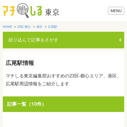
HOME
23区-都心
港区
広尾駅
絞り込んで記事をさがす
グルメ
広尾駅情報
美容・健康
マチしる東京編集部おすすめの23区-都心エリア、港区、
広尾駅周辺情報をご紹介します
歯医者・病院
おでかけ
カテゴリを選ぶ
記事一覧（10件）
すべて
グルメ
美容・健康
歯医者・病院
おでかけ
生活
生活
お役立ち情報