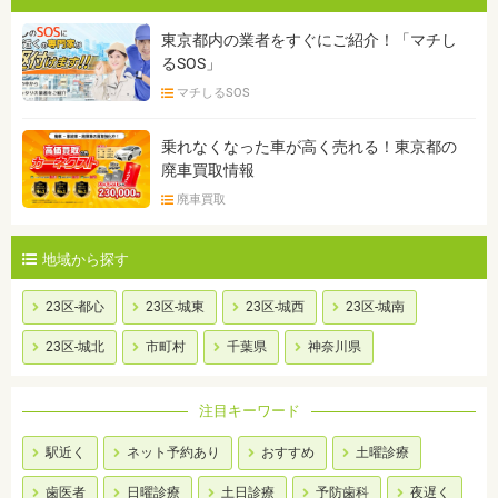
東京都内の業者をすぐにご紹介！「マチし
るSOS」
マチしるSOS
乗れなくなった車が高く売れる！東京都の
廃車買取情報
廃車買取
地域から探す
23区-都心
23区-城東
23区-城西
23区-城南
23区-城北
市町村
千葉県
神奈川県
注目キーワード
駅近く
ネット予約あり
おすすめ
土曜診療
歯医者
日曜診療
土日診療
予防歯科
夜遅く