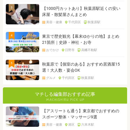
3
【1000円カットあり】秋葉原駅近くの安い
床屋・散髪屋さんまとめ
美容・健康
千代田区
秋葉原駅
4
東京で歴史観光【幕末ゆかりの地】まとめ
21箇所｜史跡・神社・お寺
おでかけ
日野市
高幡不動駅
5
秋葉原で【個室のある】おすすめ居酒屋15
選！大人数・宴会OK
グルメ
千代田区
秋葉原駅
マチしる編集部おすすめ記事
【アスリートも通う】東京都でおすすめの
スポーツ整体・マッサージ9選
美容・健康
港区
六本木駅