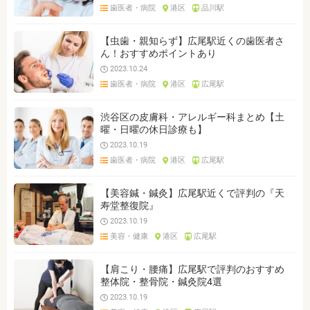
歯医者・病院
港区
品川駅
【虫歯・親知らず】広尾駅近くの歯医者さ
ん！おすすめポイントあり
2023.10.24
歯医者・病院
港区
広尾駅
渋谷区の皮膚科・アレルギー科まとめ【土
曜・日曜の休日診療も】
2023.10.19
歯医者・病院
港区
広尾駅
【美容鍼・鍼灸】広尾駅近くで評判の『天
寿堂整復院』
2023.10.19
美容・健康
港区
広尾駅
【肩こり・腰痛】広尾駅で評判のおすすめ
整体院・整骨院・鍼灸院4選
2023.10.19