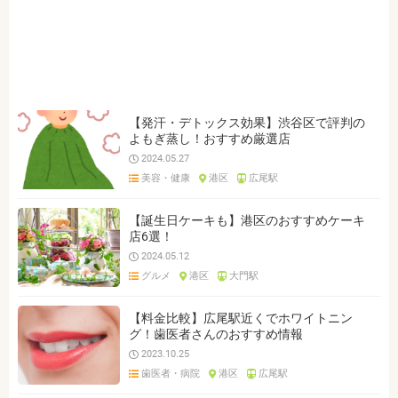
ジャンルを選ぶ
※複数選択可能です
クリア
検索
【発汗・デトックス効果】渋谷区で評判の
よもぎ蒸し！おすすめ厳選店
2024.05.27
美容・健康
港区
広尾駅
【誕生日ケーキも】港区のおすすめケーキ
店6選！
2024.05.12
グルメ
港区
大門駅
【料金比較】広尾駅近くでホワイトニン
グ！歯医者さんのおすすめ情報
2023.10.25
歯医者・病院
港区
広尾駅