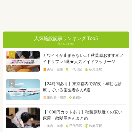
人気施設記事ランキング Top5
1
カワイイが止まらない…！秋葉原おすすめメ
イドリフレ5選★人気メイドマッサージ
美容・健康
千代田区
秋葉原駅
2
【24時間あり】東京都内で深夜・早朝も診
療している歯医者さん6選
歯医者・病院
新宿区
3
【1000円カットあり】秋葉原駅近くの安い
床屋・散髪屋さんまとめ
美容・健康
千代田区
秋葉原駅