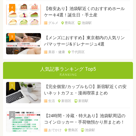
4
【格安あり】池袋駅近くのおすすめホール
ケーキ4選！誕生日・手土産
グルメ
豊島区
池袋駅
5
【メンズにおすすめ】東京都内の人気リン
パマッサージ&ドレナージュ4選
美容・健康
千代田区
人気記事ランキング Top5
1
【完全個室/カップルも◎】新宿駅近くの安
いネットカフェ・漫画喫茶まとめ
生活
新宿区
新宿駅
2
【24時間・冷蔵・特大あり】池袋駅周辺の
コインロッカー・手荷物預かり所まとめ！
おでかけ
豊島区
池袋駅