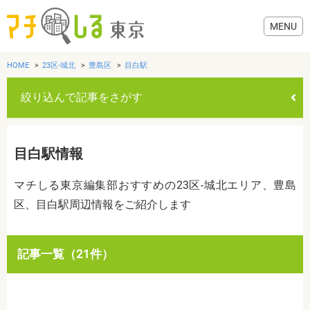
HOME
23区-城北
豊島区
目白駅
絞り込んで記事をさがす
グルメ
目白駅情報
美容・健康
マチしる東京編集部おすすめの23区-城北エリア、豊島
区、目白駅周辺情報をご紹介します
歯医者・病院
おでかけ
カテゴリを選ぶ
記事一覧（21件）
すべて
グルメ
美容・健康
歯医者・病院
おでかけ
生活
生活
お役立ち情報