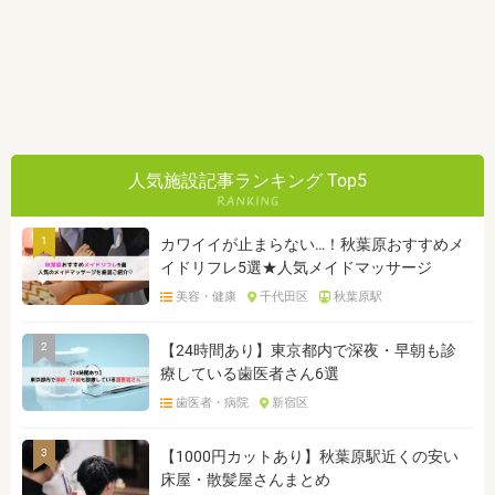
人気施設記事ランキング Top5
1
カワイイが止まらない…！秋葉原おすすめメ
イドリフレ5選★人気メイドマッサージ
美容・健康
千代田区
秋葉原駅
2
【24時間あり】東京都内で深夜・早朝も診
療している歯医者さん6選
歯医者・病院
新宿区
3
【1000円カットあり】秋葉原駅近くの安い
床屋・散髪屋さんまとめ