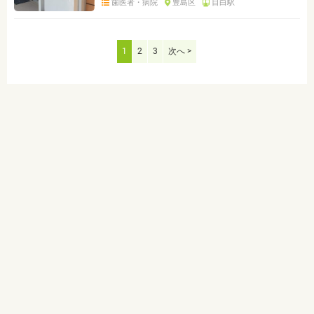
歯医者・病院
豊島区
目白駅
1
2
3
次へ >