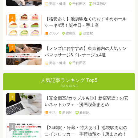
美容・健康
千代田区
秋葉原駅
4
【格安あり】池袋駅近くのおすすめホール
ケーキ4選！誕生日・手土産
グルメ
豊島区
池袋駅
5
【メンズにおすすめ】東京都内の人気リン
パマッサージ&ドレナージュ4選
美容・健康
千代田区
人気記事ランキング Top5
1
【完全個室/カップルも◎】新宿駅近くの安
いネットカフェ・漫画喫茶まとめ
生活
新宿区
新宿駅
2
【24時間・冷蔵・特大あり】池袋駅周辺の
コインロッカー・手荷物預かり所まとめ！