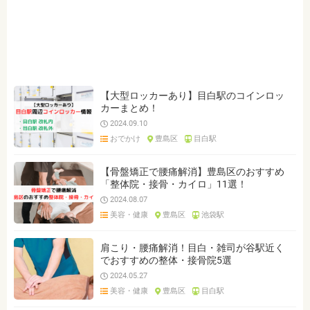
ジャンルを選ぶ
※複数選択可能です
クリア
検索
【大型ロッカーあり】目白駅のコインロッ
カーまとめ！
2024.09.10
おでかけ
豊島区
目白駅
【骨盤矯正で腰痛解消】豊島区のおすすめ
「整体院・接骨・カイロ」11選！
2024.08.07
美容・健康
豊島区
池袋駅
肩こり・腰痛解消！目白・雑司が谷駅近く
でおすすめの整体・接骨院5選
2024.05.27
美容・健康
豊島区
目白駅