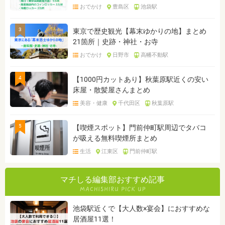
おでかけ
豊島区
池袋駅
3
東京で歴史観光【幕末ゆかりの地】まとめ
21箇所｜史跡・神社・お寺
おでかけ
日野市
高幡不動駅
4
【1000円カットあり】秋葉原駅近くの安い
床屋・散髪屋さんまとめ
美容・健康
千代田区
秋葉原駅
5
【喫煙スポット】門前仲町駅周辺でタバコ
が吸える無料喫煙所まとめ
生活
江東区
門前仲町駅
マチしる編集部おすすめ記事
池袋駅近くで【大人数×宴会】におすすめな
居酒屋11選！