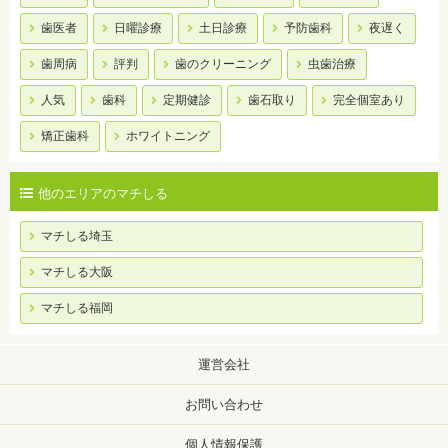
歯医者
日曜診療
土日診療
予防歯科
夜遅く
歯周病
評判
歯のクリーニング
虫歯治療
人気
歯科
定期健診
歯石取り
完全個室あり
矯正歯科
ホワイトニング
他のエリアのマチしる
マチしる埼玉
マチしる大阪
マチしる福岡
運営会社
お問い合わせ
個人情報保護