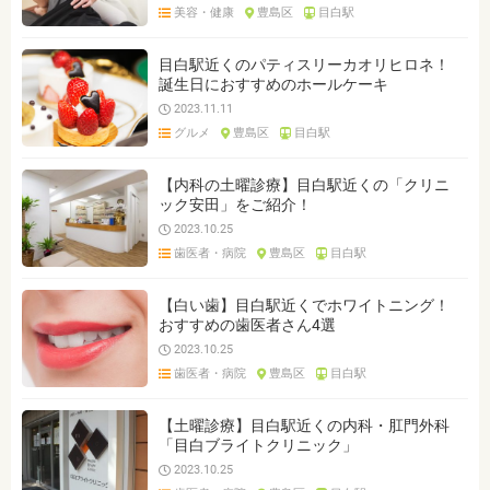
美容・健康
豊島区
目白駅
目白駅近くのパティスリーカオリヒロネ！
誕生日におすすめのホールケーキ
2023.11.11
グルメ
豊島区
目白駅
【内科の土曜診療】目白駅近くの「クリニ
ック安田」をご紹介！
2023.10.25
歯医者・病院
豊島区
目白駅
【白い歯】目白駅近くでホワイトニング！
おすすめの歯医者さん4選
2023.10.25
歯医者・病院
豊島区
目白駅
【土曜診療】目白駅近くの内科・肛門外科
「目白ブライトクリニック」
2023.10.25