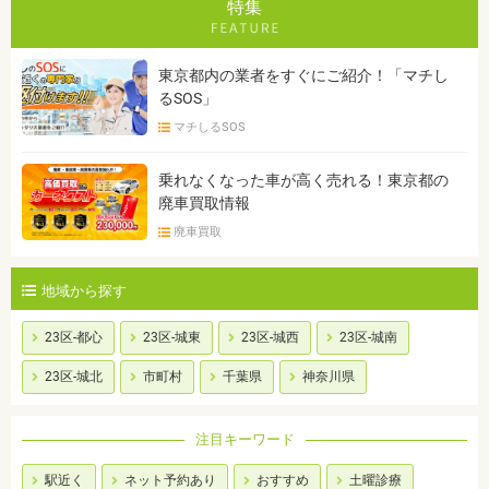
特集
東京都内の業者をすぐにご紹介！「マチし
るSOS」
マチしるSOS
乗れなくなった車が高く売れる！東京都の
廃車買取情報
廃車買取
地域から探す
23区-都心
23区-城東
23区-城西
23区-城南
23区-城北
市町村
千葉県
神奈川県
注目キーワード
駅近く
ネット予約あり
おすすめ
土曜診療