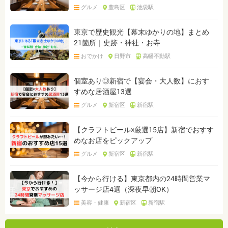
グルメ
豊島区
池袋駅
東京で歴史観光【幕末ゆかりの地】まとめ
21箇所｜史跡・神社・お寺
おでかけ
日野市
高幡不動駅
個室あり◎新宿で【宴会・大人数】におす
すめな居酒屋13選
グルメ
新宿区
新宿駅
【クラフトビール×厳選15店】新宿でおすす
めなお店をピックアップ
グルメ
新宿区
新宿駅
【今から行ける】東京都内の24時間営業マ
ッサージ店4選（深夜早朝OK）
美容・健康
新宿区
新宿駅