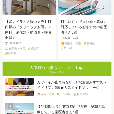
【胃カメラ・大腸カメラ】目
目白駅近くで入れ歯・義歯に
白駅の『クリニック安田』＜
対応しているおすすめの歯医
内科・消化器・循環器・呼吸
者さん3選
器課＞
2023.10.25
2023.10.25
歯医者・病院
豊島区
目白駅
歯医者・病院
豊島区
目白駅
人気施設記事ランキング Top5
1
カワイイが止まらない…！秋葉原おすすめメ
イドリフレ5選★人気メイドマッサージ
美容・健康
千代田区
秋葉原駅
2
【24時間あり】東京都内で深夜・早朝も診
療している歯医者さん6選