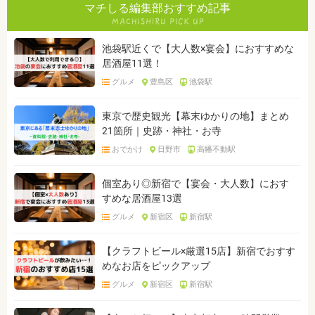
マチしる編集部おすすめ記事
池袋駅近くで【大人数×宴会】におすすめな
居酒屋11選！
グルメ
豊島区
池袋駅
東京で歴史観光【幕末ゆかりの地】まとめ
21箇所｜史跡・神社・お寺
おでかけ
日野市
高幡不動駅
個室あり◎新宿で【宴会・大人数】におす
すめな居酒屋13選
グルメ
新宿区
新宿駅
【クラフトビール×厳選15店】新宿でおすす
めなお店をピックアップ
グルメ
新宿区
新宿駅