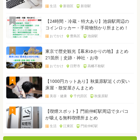
生活
新宿区
新宿駅
2
【24時間・冷蔵・特大あり】池袋駅周辺の
コインロッカー・手荷物預かり所まとめ！
おでかけ
豊島区
池袋駅
3
東京で歴史観光【幕末ゆかりの地】まとめ
21箇所｜史跡・神社・お寺
おでかけ
日野市
高幡不動駅
4
【1000円カットあり】秋葉原駅近くの安い
床屋・散髪屋さんまとめ
美容・健康
千代田区
秋葉原駅
5
【喫煙スポット】門前仲町駅周辺でタバコ
が吸える無料喫煙所まとめ
生活
江東区
門前仲町駅