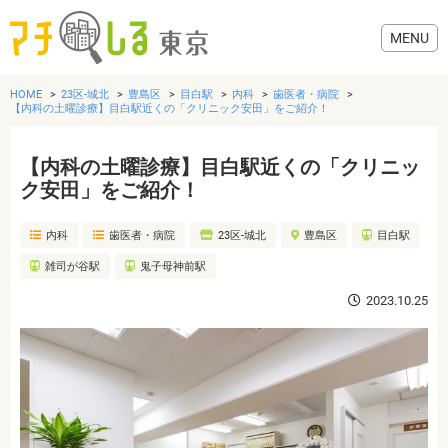
HOME
23区-城北
豊島区
目白駅
内科
歯医者・病院
【内科の土曜診療】目白駅近くの「クリニック安田」をご紹介！
【内科の土曜診療】目白駅近くの「クリニッ
グルメ
ク安田」をご紹介！
内科
歯医者・病院
23区-城北
豊島区
目白駅
美容・健康
雑司が谷駅
鬼子母神前駅
歯医者・病院
2023.10.25
おでかけ
生活