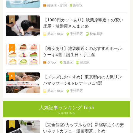
歯医者・病院
新宿区
3
【1000円カットあり】秋葉原駅近くの安い
床屋・散髪屋さんまとめ
美容・健康
千代田区
秋葉原駅
4
【格安あり】池袋駅近くのおすすめホール
ケーキ4選！誕生日・手土産
グルメ
豊島区
池袋駅
5
【メンズにおすすめ】東京都内の人気リン
パマッサージ&ドレナージュ4選
美容・健康
千代田区
人気記事ランキング Top5
1
【完全個室/カップルも◎】新宿駅近くの安
いネットカフェ・漫画喫茶まとめ