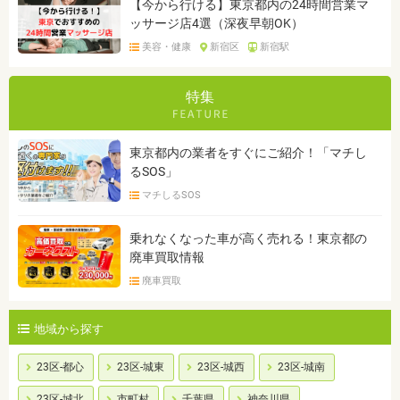
【今から行ける】東京都内の24時間営業マ
ッサージ店4選（深夜早朝OK）
美容・健康
新宿区
新宿駅
特集
東京都内の業者をすぐにご紹介！「マチし
るSOS」
マチしるSOS
乗れなくなった車が高く売れる！東京都の
廃車買取情報
廃車買取
地域から探す
23区-都心
23区-城東
23区-城西
23区-城南
23区-城北
市町村
千葉県
神奈川県