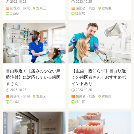
2023.10.25
2023.10.25
歯医者・病院
豊島区
歯医者・病院
豊島区
目白駅
目白駅
目白駅近く【痛みの少ない麻
【虫歯・親知らず】目白駅近
酔注射】に対応している歯医
くの歯医者さん！おすすめポ
者さん
イントあり
2023.10.25
2023.10.25
歯医者・病院
豊島区
歯医者・病院
豊島区
目白駅
目白駅