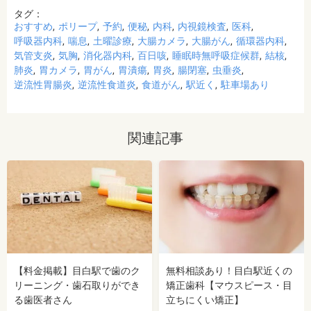
タグ：
おすすめ
ポリープ
予約
便秘
内科
内視鏡検査
医科
呼吸器内科
喘息
土曜診療
大腸カメラ
大腸がん
循環器内科
気管支炎
気胸
消化器内科
百日咳
睡眠時無呼吸症候群
結核
肺炎
胃カメラ
胃がん
胃潰瘍
胃炎
腸閉塞
虫垂炎
逆流性胃腸炎
逆流性食道炎
食道がん
駅近く
駐車場あり
関連記事
【料金掲載】目白駅で歯のク
無料相談あり！目白駅近くの
リーニング・歯石取りができ
矯正歯科【マウスピース・目
る歯医者さん
立ちにくい矯正】