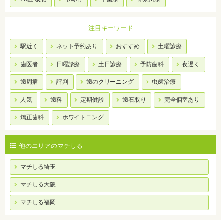
注目キーワード
駅近く
ネット予約あり
おすすめ
土曜診療
歯医者
日曜診療
土日診療
予防歯科
夜遅く
歯周病
評判
歯のクリーニング
虫歯治療
人気
歯科
定期健診
歯石取り
完全個室あり
矯正歯科
ホワイトニング
他のエリアのマチしる
マチしる埼玉
マチしる大阪
マチしる福岡