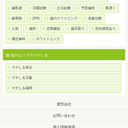
歯医者
日曜診療
土日診療
予防歯科
夜遅く
歯周病
評判
歯のクリーニング
虫歯治療
人気
歯科
定期健診
歯石取り
完全個室あり
矯正歯科
ホワイトニング
他のエリアのマチしる
マチしる埼玉
マチしる大阪
マチしる福岡
運営会社
お問い合わせ
個人情報保護