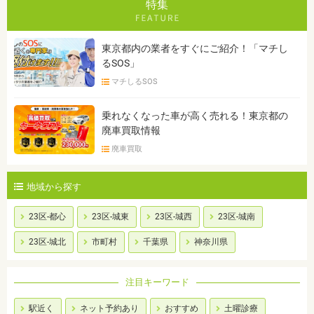
特集
東京都内の業者をすぐにご紹介！「マチし
るSOS」
マチしるSOS
乗れなくなった車が高く売れる！東京都の
廃車買取情報
廃車買取
地域から探す
23区-都心
23区-城東
23区-城西
23区-城南
23区-城北
市町村
千葉県
神奈川県
注目キーワード
駅近く
ネット予約あり
おすすめ
土曜診療