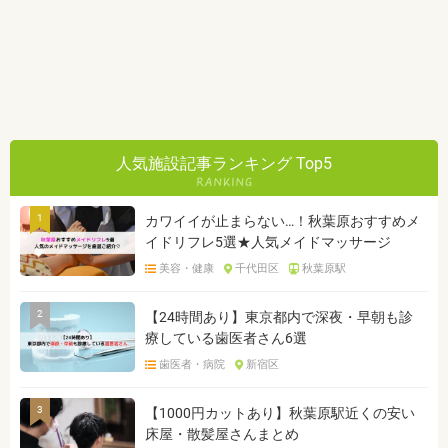
人気施設記事ランキング Top5
1
カワイイが止まらない…！秋葉原おすすめメ
イドリフレ5選★人気メイドマッサージ
美容・健康
千代田区
秋葉原駅
2
【24時間あり】東京都内で深夜・早朝も診
療している歯医者さん6選
歯医者・病院
新宿区
3
【1000円カットあり】秋葉原駅近くの安い
床屋・散髪屋さんまとめ