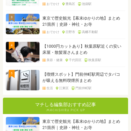
おでかけ
豊島区
池袋駅
3
東京で歴史観光【幕末ゆかりの地】まとめ
21箇所｜史跡・神社・お寺
おでかけ
日野市
高幡不動駅
4
【1000円カットあり】秋葉原駅近くの安い
床屋・散髪屋さんまとめ
美容・健康
千代田区
秋葉原駅
5
【喫煙スポット】門前仲町駅周辺でタバコ
が吸える無料喫煙所まとめ
生活
江東区
門前仲町駅
マチしる編集部おすすめ記事
東京で歴史観光【幕末ゆかりの地】まとめ
21箇所｜史跡・神社・お寺