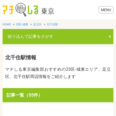
HOME
23区-城東
足立区
北千住駅
絞り込んで記事をさがす
グルメ
北千住駅情報
美容・健康
マチしる東京編集部おすすめの23区-城東エリア、足立
区、北千住駅周辺情報をご紹介します
歯医者・病院
おでかけ
カテゴリを選ぶ
記事一覧（55件）
すべて
グルメ
美容・健康
歯医者・病院
おでかけ
生活
生活
お役立ち情報