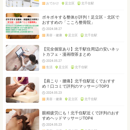
おでかけ
足立区
北千住駅
ボキボキする整体が評判！足立区・北区で
おすすめの「こころ整骨院」
2024.08.27
美容・健康
足立区
北千住駅
【完全個室あり】北千駅住周辺の安いネッ
トカフェ・漫画喫茶まとめ
2024.05.27
生活
足立区
北千住駅
【肩こり・腰痛】北千住駅近くでおすす
め！口コミで評判のマッサージTOP3
2024.05.23
美容・健康
足立区
北千住駅
眼精疲労にも！北千住駅近くで評判のおす
すめヘッドマッサージTOP4
2024.05.23