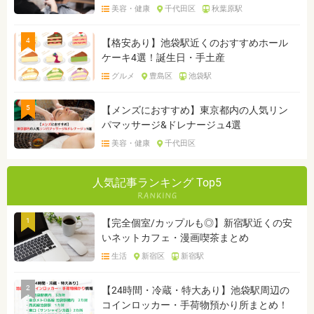
美容・健康
千代田区
秋葉原駅
4
【格安あり】池袋駅近くのおすすめホール
ケーキ4選！誕生日・手土産
グルメ
豊島区
池袋駅
5
【メンズにおすすめ】東京都内の人気リン
パマッサージ&ドレナージュ4選
美容・健康
千代田区
人気記事ランキング Top5
1
【完全個室/カップルも◎】新宿駅近くの安
いネットカフェ・漫画喫茶まとめ
生活
新宿区
新宿駅
2
【24時間・冷蔵・特大あり】池袋駅周辺の
コインロッカー・手荷物預かり所まとめ！