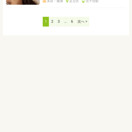
美容・健康
足立区
北千住駅
1
2
3
…
6
次へ >