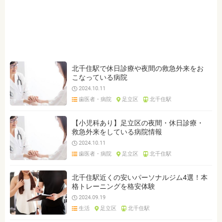
ジャンルを選ぶ
※複数選択可能です
クリア
検索
北千住駅で休日診療や夜間の救急外来をお
こなっている病院
2024.10.11
歯医者・病院
足立区
北千住駅
【小児科あり】足立区の夜間・休日診療・
救急外来をしている病院情報
2024.10.11
歯医者・病院
足立区
北千住駅
北千住駅近くの安いパーソナルジム4選！本
格トレーニングを格安体験
2024.09.19
生活
足立区
北千住駅