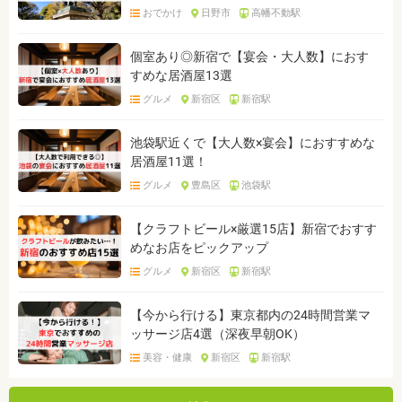
おでかけ
日野市
高幡不動駅
個室あり◎新宿で【宴会・大人数】におす
すめな居酒屋13選
グルメ
新宿区
新宿駅
池袋駅近くで【大人数×宴会】におすすめな
居酒屋11選！
グルメ
豊島区
池袋駅
【クラフトビール×厳選15店】新宿でおすす
めなお店をピックアップ
グルメ
新宿区
新宿駅
【今から行ける】東京都内の24時間営業マ
ッサージ店4選（深夜早朝OK）
美容・健康
新宿区
新宿駅