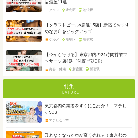
居酒屋11選！
グルメ
豊島区
池袋駅
【クラフトビール×厳選15店】新宿でおすす
めなお店をピックアップ
グルメ
新宿区
新宿駅
【今から行ける】東京都内の24時間営業マ
ッサージ店4選（深夜早朝OK）
美容・健康
新宿区
新宿駅
特集
東京都内の業者をすぐにご紹介！「マチし
るSOS」
マチしるSOS
乗れなくなった車が高く売れる！東京都の