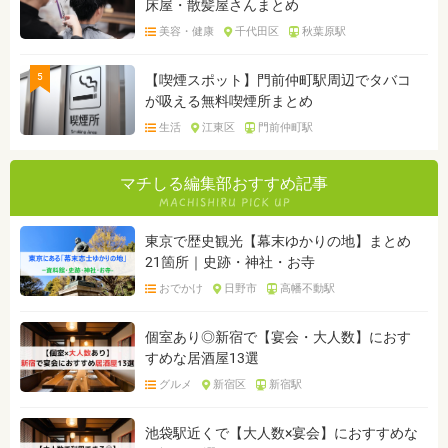
床屋・散髪屋さんまとめ
美容・健康
千代田区
秋葉原駅
5
【喫煙スポット】門前仲町駅周辺でタバコ
が吸える無料喫煙所まとめ
生活
江東区
門前仲町駅
マチしる編集部おすすめ記事
東京で歴史観光【幕末ゆかりの地】まとめ
21箇所｜史跡・神社・お寺
おでかけ
日野市
高幡不動駅
個室あり◎新宿で【宴会・大人数】におす
すめな居酒屋13選
グルメ
新宿区
新宿駅
池袋駅近くで【大人数×宴会】におすすめな