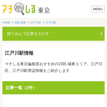
HOME
23区-城東
江戸川区
江戸川駅
絞り込んで記事をさがす
グルメ
江戸川駅情報
美容・健康
マチしる東京編集部おすすめの23区-城東エリア、江戸川
区、江戸川駅周辺情報をご紹介します
歯医者・病院
おでかけ
カテゴリを選ぶ
記事一覧（2件）
すべて
グルメ
美容・健康
歯医者・病院
おでかけ
生活
生活
お役立ち情報