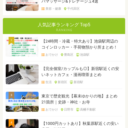
パマッサージ&ドレナージュ4選
美容・健康
千代田区
人気記事ランキング Top5
1
【24時間・冷蔵・特大あり】池袋駅周辺の
コインロッカー・手荷物預かり所まとめ！
おでかけ
豊島区
池袋駅
2
【完全個室/カップルも◎】新宿駅近くの安
いネットカフェ・漫画喫茶まとめ
生活
新宿区
新宿駅
3
東京で歴史観光【幕末ゆかりの地】まとめ
21箇所｜史跡・神社・お寺
おでかけ
日野市
高幡不動駅
4
【1000円カットあり】秋葉原駅近くの安い