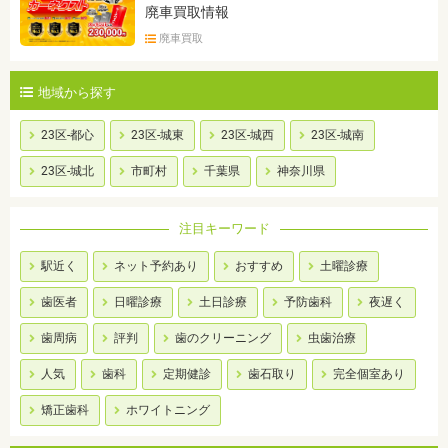
廃車買取情報
廃車買取
地域から探す
23区-都心
23区-城東
23区-城西
23区-城南
23区-城北
市町村
千葉県
神奈川県
注目キーワード
駅近く
ネット予約あり
おすすめ
土曜診療
歯医者
日曜診療
土日診療
予防歯科
夜遅く
歯周病
評判
歯のクリーニング
虫歯治療
人気
歯科
定期健診
歯石取り
完全個室あり
矯正歯科
ホワイトニング