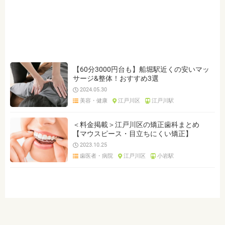
ジャンルを選ぶ
※複数選択可能です
クリア
検索
【60分3000円台も】船堀駅近くの安いマッ
サージ&整体！おすすめ3選
2024.05.30
美容・健康
江戸川区
江戸川駅
＜料金掲載＞江戸川区の矯正歯科まとめ
【マウスピース・目立ちにくい矯正】
2023.10.25
歯医者・病院
江戸川区
小岩駅