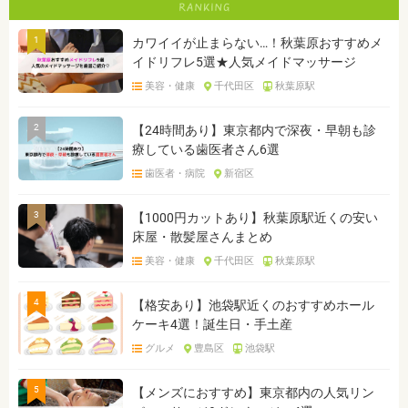
1
カワイイが止まらない…！秋葉原おすすめメ
イドリフレ5選★人気メイドマッサージ
美容・健康
千代田区
秋葉原駅
2
【24時間あり】東京都内で深夜・早朝も診
療している歯医者さん6選
歯医者・病院
新宿区
3
【1000円カットあり】秋葉原駅近くの安い
床屋・散髪屋さんまとめ
美容・健康
千代田区
秋葉原駅
4
【格安あり】池袋駅近くのおすすめホール
ケーキ4選！誕生日・手土産
グルメ
豊島区
池袋駅
5
【メンズにおすすめ】東京都内の人気リン