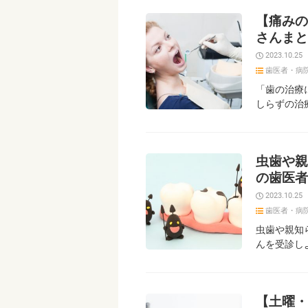
【痛みの
さんまと
2023.10.25
歯医者・病
「歯の治療
しらずの治
虫歯や親
の歯医者
2023.10.25
歯医者・病
虫歯や親知
んを受診し
【土曜・