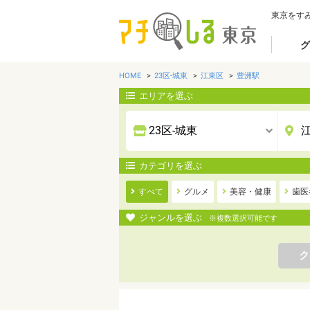
東京をす
グ
HOME
23区-城東
江東区
豊洲駅
エリアを選ぶ
カテゴリを選ぶ
すべて
グルメ
美容・健康
歯医
ジャンルを選ぶ
※複数選択可能です
ク