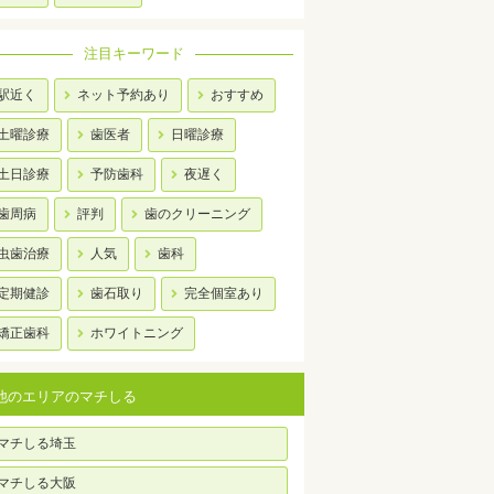
注目キーワード
駅近く
ネット予約あり
おすすめ
土曜診療
歯医者
日曜診療
土日診療
予防歯科
夜遅く
歯周病
評判
歯のクリーニング
虫歯治療
人気
歯科
定期健診
歯石取り
完全個室あり
矯正歯科
ホワイトニング
他のエリアのマチしる
マチしる埼玉
マチしる大阪