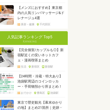
【メンズにおすすめ】東京都
内の人気リンパマッサージ&ド
レナージュ4選
美容・健康
千代田区
人気記事ランキング Top5
【完全個室/カップルも◎】新
宿駅近くの安いネットカフ
ェ・漫画喫茶まとめ
生活
新宿区
新宿駅
【24時間・冷蔵・特大あり】
池袋駅周辺のコインロッカ
ー・手荷物預かり所まとめ！
おでかけ
豊島区
池袋駅
東京で歴史観光【幕末ゆかり
の地】まとめ21箇所｜史跡・