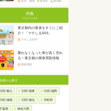
美容・健康
新宿区
新宿駅
特集
東京都内の業者をすぐにご紹
介！「マチしるSOS」
マチしるSOS
乗れなくなった車が高く売れ
る！東京都の廃車買取情報
廃車買取
地域から探す
23区-都心
23区-城東
23区-城西
23区-城南
23区-城北
市町村
千葉県
神奈川県