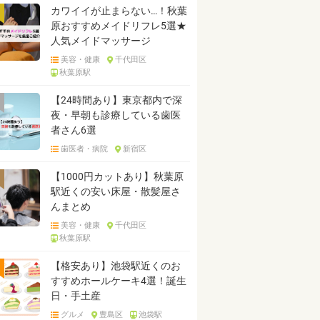
カワイイが止まらない…！秋葉
原おすすめメイドリフレ5選★
人気メイドマッサージ
美容・健康
千代田区
秋葉原駅
【24時間あり】東京都内で深
夜・早朝も診療している歯医
者さん6選
歯医者・病院
新宿区
【1000円カットあり】秋葉原
駅近くの安い床屋・散髪屋さ
んまとめ
美容・健康
千代田区
秋葉原駅
【格安あり】池袋駅近くのお
すすめホールケーキ4選！誕生
日・手土産
グルメ
豊島区
池袋駅