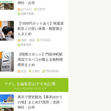
神社・お寺
おでかけ
日野市
高幡不動駅
【1000円カットあり】秋葉原
駅近くの安い床屋・散髪屋さ
んまとめ
美容・健康
千代田区
秋葉原駅
【喫煙スポット】門前仲町駅
周辺でタバコが吸える無料喫
煙所まとめ
生活
江東区
門前仲町駅
マチしる編集部おすすめ記事
東京で歴史観光【幕末ゆかり
の地】まとめ21箇所｜史跡・
神社・お寺