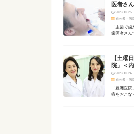
医者さん
2023.10.25
歯医者・病
「虫歯で歯
歯医者さん
【土曜日
院」＜内
2023.10.24
歯医者・病
「豊洲医院
療をおこなっ