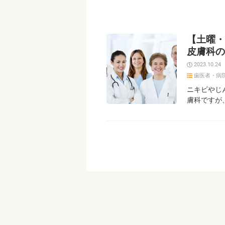
【土曜・
皮膚科の
2023.10.24
歯医者・病
ニキビやじ
膚科ですが