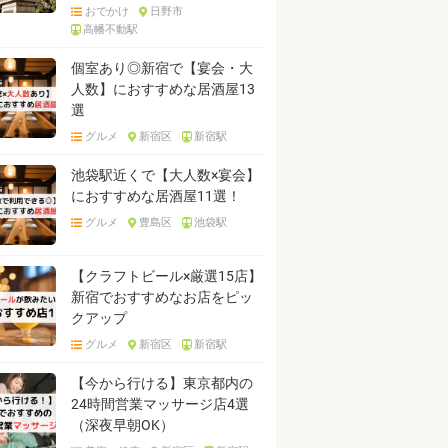
おでかけ
日野市
高幡不動駅
個室あり◎新宿で【宴会・大
人数】におすすめな居酒屋13
選
グルメ
新宿区
新宿駅
池袋駅近くで【大人数×宴会】
におすすめな居酒屋11選！
グルメ
豊島区
池袋駅
【クラフトビール×厳選15店】
新宿でおすすめなお店をピッ
クアップ
グルメ
新宿区
新宿駅
【今から行ける】東京都内の
24時間営業マッサージ店4選
（深夜早朝OK）