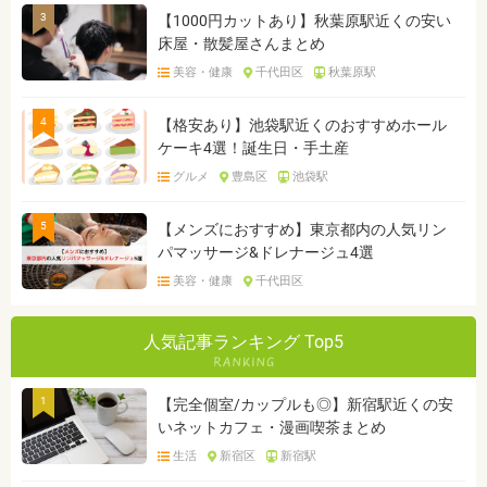
3
【1000円カットあり】秋葉原駅近くの安い
床屋・散髪屋さんまとめ
美容・健康
千代田区
秋葉原駅
4
【格安あり】池袋駅近くのおすすめホール
ケーキ4選！誕生日・手土産
グルメ
豊島区
池袋駅
5
【メンズにおすすめ】東京都内の人気リン
パマッサージ&ドレナージュ4選
美容・健康
千代田区
人気記事ランキング Top5
1
【完全個室/カップルも◎】新宿駅近くの安
いネットカフェ・漫画喫茶まとめ
生活
新宿区
新宿駅