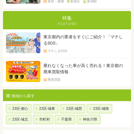
美容・健康
新宿区
新宿駅
特集
東京都内の業者をすぐにご紹介！「マチし
るSOS」
マチしるSOS
乗れなくなった車が高く売れる！東京都の
廃車買取情報
廃車買取
地域から探す
23区-都心
23区-城東
23区-城西
23区-城南
23区-城北
市町村
千葉県
神奈川県