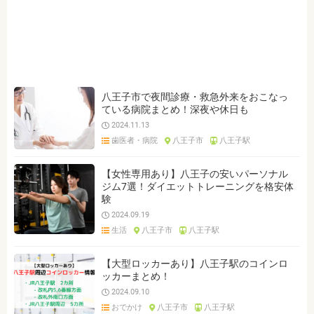
ジャンルを選ぶ
※複数選択可能です
クリア
検索
八王子市で夜間診療・救急外来をおこなっ
ている病院まとめ！深夜や休日も
2024.11.13
歯医者・病院
八王子市
八王子駅
【女性専用あり】八王子の安いパーソナル
ジム7選！ダイエットトレーニングを格安体
験
2024.09.19
生活
八王子市
八王子駅
【大型ロッカーあり】八王子駅のコインロ
ッカーまとめ！
2024.09.10
おでかけ
八王子市
八王子駅