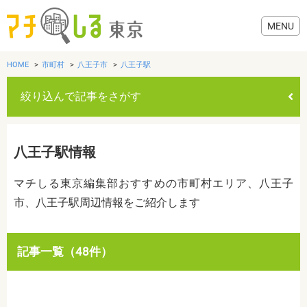
HOME
市町村
八王子市
八王子駅
絞り込んで記事をさがす
グルメ
八王子駅情報
美容・健康
マチしる東京編集部おすすめの市町村エリア、八王子
市、八王子駅周辺情報をご紹介します
歯医者・病院
おでかけ
カテゴリを選ぶ
記事一覧（48件）
すべて
グルメ
美容・健康
歯医者・病院
おでかけ
生活
生活
お役立ち情報