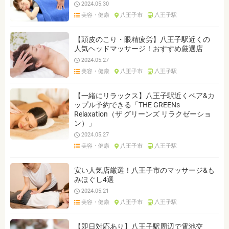
2024.05.30
美容・健康
八王子市
八王子駅
【頭皮のこり・眼精疲労】八王子駅近くの
人気ヘッドマッサージ！おすすめ厳選店
2024.05.27
美容・健康
八王子市
八王子駅
【一緒にリラックス】八王子駅近くペア&カ
ップル予約できる「THE GREENs
Relaxation（ザ グリーンズ リラクゼーショ
ン）」
2024.05.27
美容・健康
八王子市
八王子駅
安い人気店厳選！八王子市のマッサージ&も
みほぐし4選
2024.05.21
美容・健康
八王子市
八王子駅
【即日対応あり】八王子駅周辺で電池交