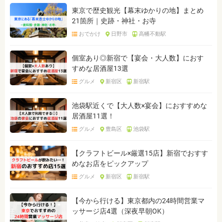
東京で歴史観光【幕末ゆかりの地】まとめ
21箇所｜史跡・神社・お寺
おでかけ
日野市
高幡不動駅
個室あり◎新宿で【宴会・大人数】におす
すめな居酒屋13選
グルメ
新宿区
新宿駅
池袋駅近くで【大人数×宴会】におすすめな
居酒屋11選！
グルメ
豊島区
池袋駅
【クラフトビール×厳選15店】新宿でおすす
めなお店をピックアップ
グルメ
新宿区
新宿駅
【今から行ける】東京都内の24時間営業マ
ッサージ店4選（深夜早朝OK）