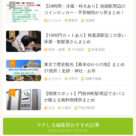
2
【24時間・冷蔵・特大あり】池袋駅周辺の
コインロッカー・手荷物預かり所まとめ！
おでかけ
豊島区
池袋駅
3
【1000円カットあり】秋葉原駅近くの安い
床屋・散髪屋さんまとめ
美容・健康
千代田区
秋葉原駅
4
東京で歴史観光【幕末ゆかりの地】まとめ
21箇所｜史跡・神社・お寺
おでかけ
日野市
高幡不動駅
5
【喫煙スポット】門前仲町駅周辺でタバコ
が吸える無料喫煙所まとめ
生活
江東区
門前仲町駅
マチしる編集部おすすめ記事