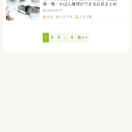
換・靴・かばん修理ができるお店まとめ
2024.05.21
生活
八王子市
八王子駅
1
2
3
…
5
次へ >