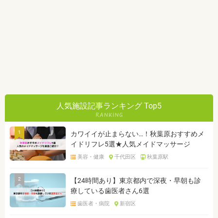
人気施設記事ランキング Top5
1
カワイイが止まらない…！秋葉原おすすめメ
イドリフレ5選★人気メイドマッサージ
美容・健康
千代田区
秋葉原駅
2
【24時間あり】東京都内で深夜・早朝も診
療している歯医者さん6選
歯医者・病院
新宿区