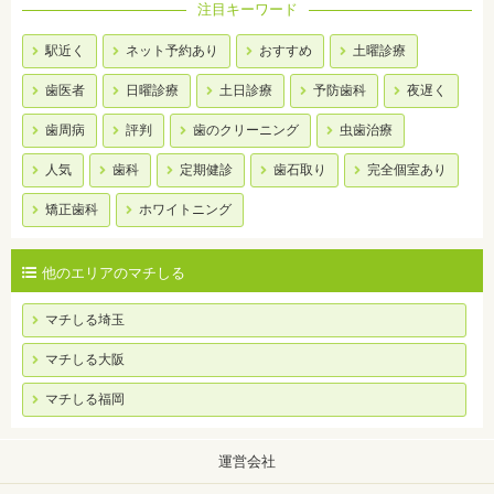
注目キーワード
駅近く
ネット予約あり
おすすめ
土曜診療
歯医者
日曜診療
土日診療
予防歯科
夜遅く
歯周病
評判
歯のクリーニング
虫歯治療
人気
歯科
定期健診
歯石取り
完全個室あり
矯正歯科
ホワイトニング
他のエリアのマチしる
マチしる埼玉
マチしる大阪
マチしる福岡
運営会社