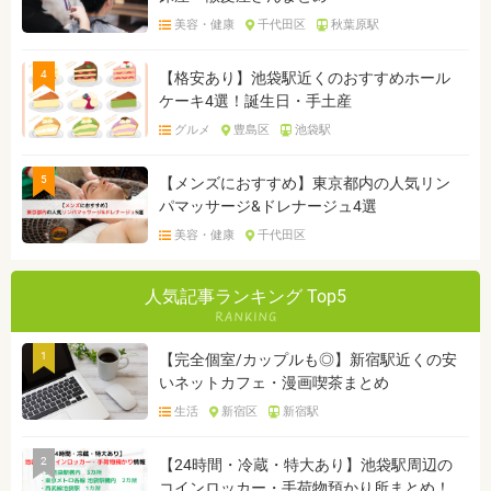
美容・健康
千代田区
秋葉原駅
4
【格安あり】池袋駅近くのおすすめホール
ケーキ4選！誕生日・手土産
グルメ
豊島区
池袋駅
5
【メンズにおすすめ】東京都内の人気リン
パマッサージ&ドレナージュ4選
美容・健康
千代田区
人気記事ランキング Top5
1
【完全個室/カップルも◎】新宿駅近くの安
いネットカフェ・漫画喫茶まとめ
生活
新宿区
新宿駅
2
【24時間・冷蔵・特大あり】池袋駅周辺の
コインロッカー・手荷物預かり所まとめ！