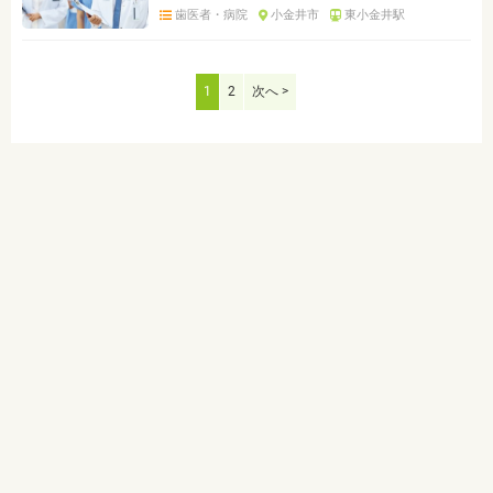
歯医者・病院
小金井市
東小金井駅
1
2
次へ >