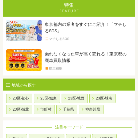
特集
東京都内の業者をすぐにご紹介！「マチし
るSOS」
マチしるSOS
乗れなくなった車が高く売れる！東京都の
廃車買取情報
廃車買取
地域から探す
23区-都心
23区-城東
23区-城西
23区-城南
23区-城北
市町村
千葉県
神奈川県
注目キーワード