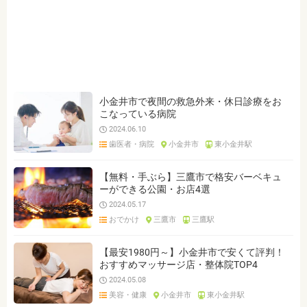
小金井市で夜間の救急外来・休日診療をお
こなっている病院
2024.06.10
歯医者・病院
小金井市
東小金井駅
【無料・手ぶら】三鷹市で格安バーベキュ
ーができる公園・お店4選
2024.05.17
おでかけ
三鷹市
三鷹駅
【最安1980円～】小金井市で安くて評判！
おすすめマッサージ店・整体院TOP4
2024.05.08
美容・健康
小金井市
東小金井駅