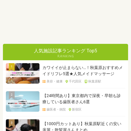
人気施設記事ランキング Top5
1
カワイイが止まらない…！秋葉原おすすめメ
イドリフレ5選★人気メイドマッサージ
美容・健康
千代田区
秋葉原駅
2
【24時間あり】東京都内で深夜・早朝も診
療している歯医者さん6選
歯医者・病院
新宿区
3
【1000円カットあり】秋葉原駅近くの安い
床屋・散髪屋さんまとめ