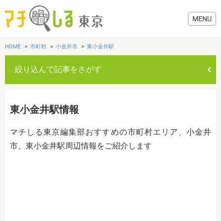
HOME
市町村
小金井市
東小金井駅
絞り込んで記事をさがす
グルメ
東小金井駅情報
美容・健康
マチしる東京編集部おすすめの市町村エリア、小金井
市、東小金井駅周辺情報をご紹介します
歯医者・病院
おでかけ
カテゴリを選ぶ
すべて
グルメ
美容・健康
歯医者・病院
おでかけ
生活
生活
お役立ち情報