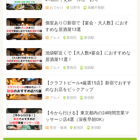
おでかけ
日野市
高幡不動駅
個室あり◎新宿で【宴会・大人数】におす
すめな居酒屋13選
グルメ
新宿区
新宿駅
池袋駅近くで【大人数×宴会】におすすめな
居酒屋11選！
グルメ
豊島区
池袋駅
【クラフトビール×厳選15店】新宿でおすす
めなお店をピックアップ
グルメ
新宿区
新宿駅
【今から行ける】東京都内の24時間営業マ
ッサージ店4選（深夜早朝OK）
美容・健康
新宿区
新宿駅