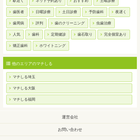
駅近く
ネット予約あり
おすすめ
土曜診療
歯医者
日曜診療
土日診療
予防歯科
夜遅く
歯周病
評判
歯のクリーニング
虫歯治療
人気
歯科
定期健診
歯石取り
完全個室あり
矯正歯科
ホワイトニング
他のエリアのマチしる
マチしる埼玉
マチしる大阪
マチしる福岡
運営会社
お問い合わせ