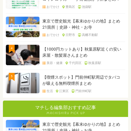
おでかけ
豊島区
池袋駅
3
東京で歴史観光【幕末ゆかりの地】まとめ
21箇所｜史跡・神社・お寺
おでかけ
日野市
高幡不動駅
4
【1000円カットあり】秋葉原駅近くの安い
床屋・散髪屋さんまとめ
美容・健康
千代田区
秋葉原駅
5
【喫煙スポット】門前仲町駅周辺でタバコ
が吸える無料喫煙所まとめ
生活
江東区
門前仲町駅
マチしる編集部おすすめ記事
東京で歴史観光【幕末ゆかりの地】まとめ
21箇所｜史跡・神社・お寺