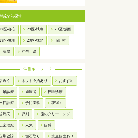
地域から探す
23区-都心
23区-城東
23区-城西
23区-城南
23区-城北
市町村
千葉県
神奈川県
注目キーワード
駅近く
ネット予約あり
おすすめ
土曜診療
歯医者
日曜診療
土日診療
予防歯科
夜遅く
歯周病
評判
歯のクリーニング
虫歯治療
人気
歯科
定期健診
歯石取り
完全個室あり