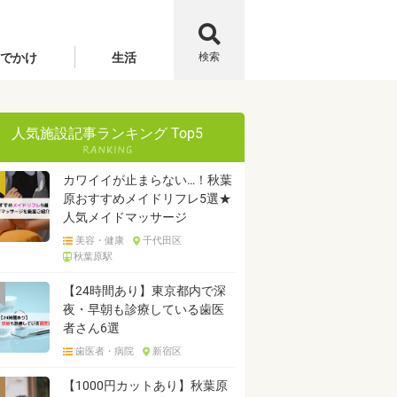
でかけ
生活
検索
人気施設記事ランキング Top5
カワイイが止まらない…！秋葉
原おすすめメイドリフレ5選★
人気メイドマッサージ
美容・健康
千代田区
秋葉原駅
【24時間あり】東京都内で深
夜・早朝も診療している歯医
者さん6選
歯医者・病院
新宿区
【1000円カットあり】秋葉原