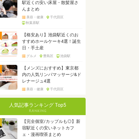
駅近くの安い床屋・散髪屋さ
んまとめ
美容・健康
千代田区
秋葉原駅
【格安あり】池袋駅近くのお
すすめホールケーキ4選！誕生
日・手土産
グルメ
豊島区
池袋駅
【メンズにおすすめ】東京都
内の人気リンパマッサージ&ド
レナージュ4選
美容・健康
千代田区
人気記事ランキング Top5
【完全個室/カップルも◎】新
宿駅近くの安いネットカフ
ェ・漫画喫茶まとめ