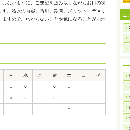
をしないように、ご要望を汲み取りながらお口の状
ます。治療の内容、費用、期間、メリット・デメリ
しますので、わからないことや気になることがあれ
火
水
木
金
土
日
祝
○
○
○
○
○
○
○
○