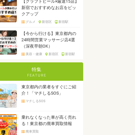
【クラフトビール×厳選15店】
新宿でおすすめなお店をピッ
クアップ
グルメ
新宿区
新宿駅
【今から行ける】東京都内の
24時間営業マッサージ店4選
（深夜早朝OK）
美容・健康
新宿区
新宿駅
特集
東京都内の業者をすぐにご紹
介！「マチしるSOS」
マチしるSOS
乗れなくなった車が高く売れ
る！東京都の廃車買取情報
廃車買取