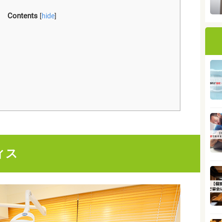
Contents
[
hide
]
ィス