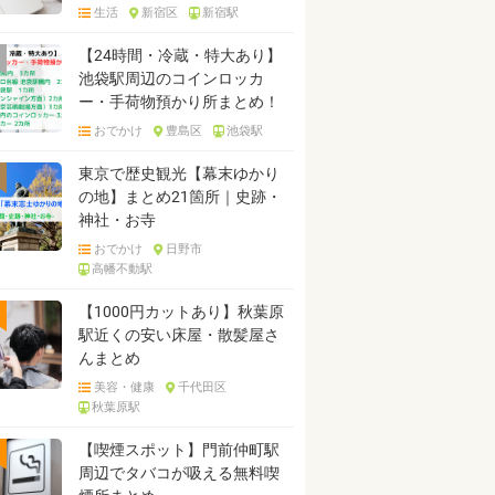
生活
新宿区
新宿駅
【24時間・冷蔵・特大あり】
池袋駅周辺のコインロッカ
ー・手荷物預かり所まとめ！
おでかけ
豊島区
池袋駅
東京で歴史観光【幕末ゆかり
の地】まとめ21箇所｜史跡・
神社・お寺
おでかけ
日野市
高幡不動駅
【1000円カットあり】秋葉原
駅近くの安い床屋・散髪屋さ
んまとめ
美容・健康
千代田区
秋葉原駅
【喫煙スポット】門前仲町駅
周辺でタバコが吸える無料喫