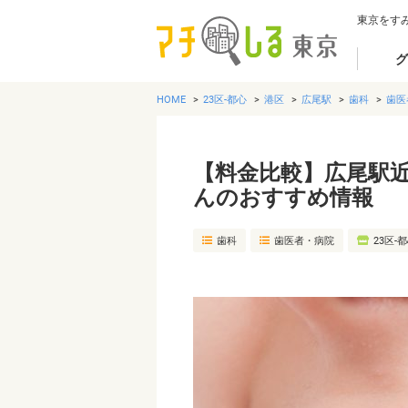
東京をす
グ
HOME
23区-都心
港区
広尾駅
歯科
歯医
【料金比較】広尾駅
んのおすすめ情報
歯科
歯医者・病院
23区-