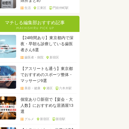
煙所まとめ
生活
江東区
門前仲町駅
マチしる編集部おすすめ記事
【24時間あり】東京都内で深
夜・早朝も診療している歯医
者さん6選
歯医者・病院
新宿区
【アスリートも通う】東京都
でおすすめのスポーツ整体・
マッサージ9選
美容・健康
港区
六本木駅
個室あり◎新宿で【宴会・大
人数】におすすめな居酒屋13
選
グルメ
新宿区
新宿駅