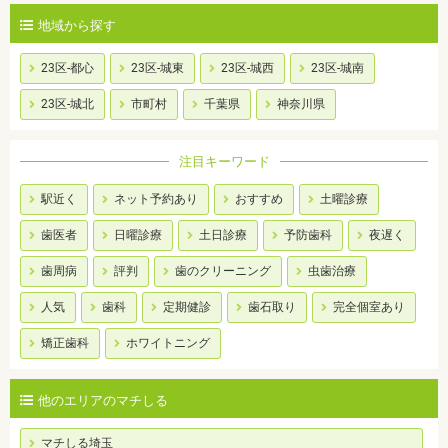
地域から探す
23区-都心
23区-城東
23区-城西
23区-城南
23区-城北
市町村
千葉県
神奈川県
注目キーワード
駅近く
ネット予約あり
おすすめ
土曜診療
歯医者
日曜診療
土日診療
予防歯科
夜遅く
歯周病
評判
歯のクリーニング
虫歯治療
人気
歯科
定期健診
歯石取り
完全個室あり
矯正歯科
ホワイトニング
他のエリアのマチしる
マチしる埼玉