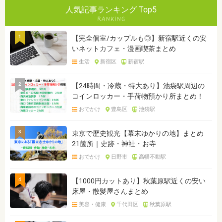
人気記事ランキング Top5
1
【完全個室/カップルも◎】新宿駅近くの安
いネットカフェ・漫画喫茶まとめ
生活
新宿区
新宿駅
2
【24時間・冷蔵・特大あり】池袋駅周辺の
コインロッカー・手荷物預かり所まとめ！
おでかけ
豊島区
池袋駅
3
東京で歴史観光【幕末ゆかりの地】まとめ
21箇所｜史跡・神社・お寺
おでかけ
日野市
高幡不動駅
4
【1000円カットあり】秋葉原駅近くの安い
床屋・散髪屋さんまとめ
美容・健康
千代田区
秋葉原駅