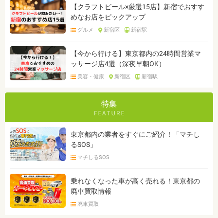
【クラフトビール×厳選15店】新宿でおすす
めなお店をピックアップ
グルメ
新宿区
新宿駅
【今から行ける】東京都内の24時間営業マ
ッサージ店4選（深夜早朝OK）
美容・健康
新宿区
新宿駅
特集
東京都内の業者をすぐにご紹介！「マチし
るSOS」
マチしるSOS
乗れなくなった車が高く売れる！東京都の
廃車買取情報
廃車買取