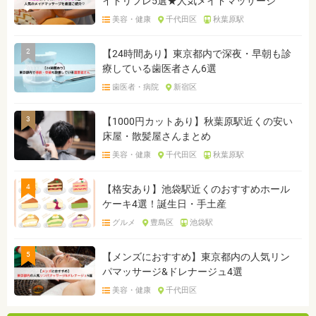
イドリフレ5選★人気メイドマッサージ
美容・健康
千代田区
秋葉原駅
2
【24時間あり】東京都内で深夜・早朝も診
療している歯医者さん6選
歯医者・病院
新宿区
3
【1000円カットあり】秋葉原駅近くの安い
床屋・散髪屋さんまとめ
美容・健康
千代田区
秋葉原駅
4
【格安あり】池袋駅近くのおすすめホール
ケーキ4選！誕生日・手土産
グルメ
豊島区
池袋駅
5
【メンズにおすすめ】東京都内の人気リン
パマッサージ&ドレナージュ4選
美容・健康
千代田区