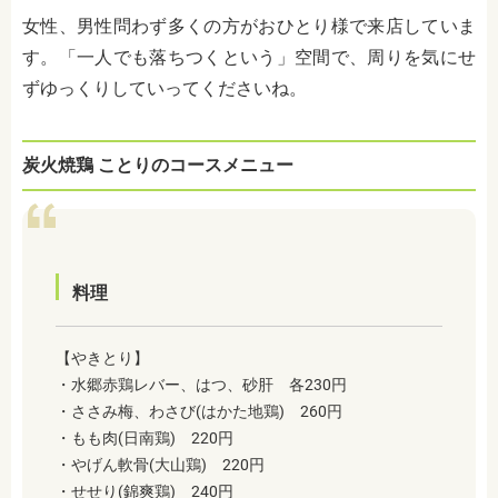
女性、男性問わず多くの方がおひとり様で来店していま
す。「一人でも落ちつくという」空間で、周りを気にせ
ずゆっくりしていってくださいね。
炭火焼鶏 ことりのコースメニュー
料理
【やきとり】
・水郷赤鶏レバー、はつ、砂肝 各230円
・
ささみ梅、わさび(はかた地鶏) 260円
・
もも肉(日南鶏) 220円
・
やげん軟骨(大山鶏) 220円
・
せせり(錦爽鶏) 240円