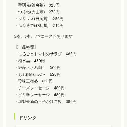
・
手羽先(錦爽鶏) 320円
・
つくね(大山鶏) 270円
・
ソリレス(日向鶏) 250円
・
ふりそで(銘柄鶏) 240円
3本、5本、7本コースもあります
【一品料理】
・
まるごとトマトのサラダ 460円
・
梅水晶 480円
・
絶品ささみ刺し 560円
・
もも肉の天ぷら 620円
・
珍味三種盛 660円
・
チーズソーセージ 480円
・
ピリ辛ソーセージ 480円
・
燻製醤油の玉子かけご飯 380円
ドリンク