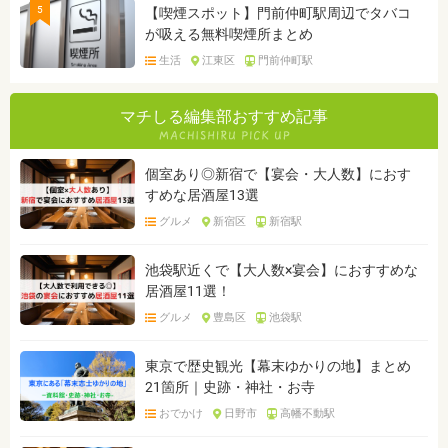
5
【喫煙スポット】門前仲町駅周辺でタバコ
が吸える無料喫煙所まとめ
生活
江東区
門前仲町駅
マチしる編集部おすすめ記事
個室あり◎新宿で【宴会・大人数】におす
すめな居酒屋13選
グルメ
新宿区
新宿駅
池袋駅近くで【大人数×宴会】におすすめな
居酒屋11選！
グルメ
豊島区
池袋駅
東京で歴史観光【幕末ゆかりの地】まとめ
21箇所｜史跡・神社・お寺
おでかけ
日野市
高幡不動駅