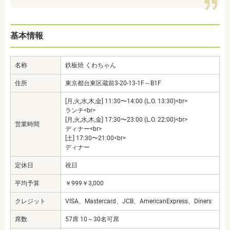
基本情報
名称
鉄板焼 くわちゃん
住所
東京都台東区蔵前3-20-13-1F～B1F
[月,火,水,木,金] 11:30〜14:00 (L.O. 13:30)<br>
ランチ<br>
[月,火,水,木,金] 17:30〜23:00 (L.O. 22:00)<br>
営業時間
ディナー<br>
[土] 17:30〜21:00<br>
ディナー
定休日
祝日
平均予算
￥999￥3,000
クレジット
VISA、Mastercard、JCB、AmericanExpress、Diners
席数
57席 10～30名可席