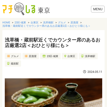
HOME
23区-城東
台東区
浅草橋駅
グルメ
居酒屋
浅草橋・蔵前駅近くでカウンター席のあるお店厳選2店＜おひとり様にも＞
浅草橋・蔵前駅近くでカウンター席のあるお
グルメ
店厳選2店＜おひとり様にも＞
グルメ
居酒屋
23区-城東
台東区
浅草橋駅
美容・健康
蔵前駅
歯医者・病院
2024.05.11
おでかけ
生活