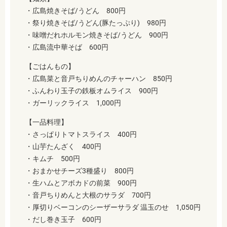
・
広島焼きそば/うどん 800円
・
祭り焼きそば/うどん(豚たっぷり) 980円
・
味噌だれホルモン焼きそば/うどん 900円
・
広島流中華そば 600円
【ごはんもの】
・
広島菜と音戸ちりめんのチャーハン 850円
・
ふんわり玉子の鉄板オムライス 900円
・
ガーリックライス 1,000円
【一品料理】
・
さっぱりトマトスライス 400円
・
山芋たんざく 400円
・
キムチ 500円
・
おまかせチーズ3種盛り 800円
・
生ハムとアボカドの前菜 900円
・
音戸ちりめんと大根のサラダ 700円
・
厚切りベーコンのシーザーサラダ 温玉のせ 1,050円
・だし巻き玉子 600円