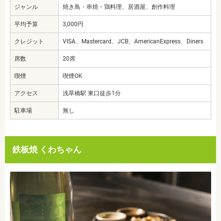
ジャンル
焼き鳥・串焼・鶏料理、居酒屋、創作料理
平均予算
3,000円
クレジット
VISA、Mastercard、JCB、AmericanExpress、Diners
席数
20席
喫煙
喫煙OK
アクセス
浅草橋駅 東口徒歩1分
駐車場
無し
鉄板焼 くわちゃん