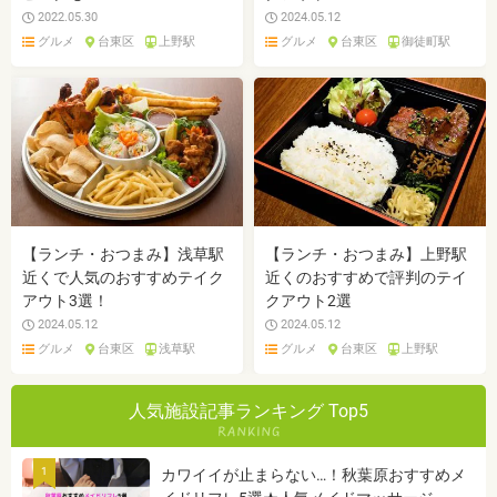
2022.05.30
2024.05.12
グルメ
台東区
上野駅
グルメ
台東区
御徒町駅
【ランチ・おつまみ】浅草駅
【ランチ・おつまみ】上野駅
近くで人気のおすすめテイク
近くのおすすめで評判のテイ
アウト3選！
クアウト2選
2024.05.12
2024.05.12
グルメ
台東区
浅草駅
グルメ
台東区
上野駅
人気施設記事ランキング Top5
1
カワイイが止まらない…！秋葉原おすすめメ