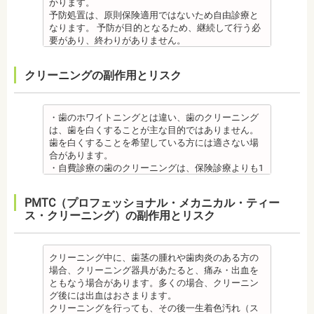
クとジルコニアの密着度が、セラミック同士との場
かります。
・矯正終了して数か月から数年経過すると噛み合わ
歯の治療を行う場合があります。
噛んでもわからなかったり、熱いものを飲んでもわ
・インプラント術後すぐには違和感があったり、痛
合や金属とセラミックとの場合に比べて、若干弱い
予防処置は、原則保険適用ではないため自由診療と
せが悪くなる可能性があります。噛み合わせが悪く
・矯正治療中、矯正装置の周りなど、ブラッシング
からないため、口腔内を傷つけるリスクがありま
み、腫れ、出血などが発生する場合がありますが、
場合があるからです。他にも、激しい歯ぎしりをす
なります。 予防が目的となるため、継続して行う必
なると、咀嚼障害の場合は、噛み合わせの治療を行
（歯磨き）しにくい部分ができるため、虫歯や歯周
す。さらに、麻酔によって悪心、嘔吐、アレルギー
これらの症状の多くについては一時的なもので、多
る人の場合、どうしてもセラミックの部分はジルコ
要があり、終わりがありません。
います、頭痛、肩こりを招く事があります。また、
炎のリスクが高くなります。間食を控え、矯正治療
反応が起こることもあります。
くの場合2～3日で治まります。
ニアよりも強度が落ちるので、割れてしまうケース
監修医情報 菊地由利佳先生
噛み合わせのバランスが崩れることで、口が大きく
中に合ったブラッシング指導を歯科医師より受けて
虫歯・歯周病
・治療期間が長くかかる場合があります。あごの骨
があります。
【プロフィール】
開かない、食事を噛むときに痛みが出る顎関節症を
、毎日丁寧なブラッシング、歯を清潔にしてリスク
クリーニングの副作用とリスク
・矯正中、虫歯が悪化する場合があります。治療終
に穴をあけて人工の歯根を埋め込み、その上に人工
メタルセラミック
日本歯科大学新潟生命歯学部卒業
発症する場合があります。
を抑えましょう。
了後に虫歯の治療をする場合と器具を一度外して虫
の歯を被せるため、インプラントが骨に接着するま
・メタルセラミック(セラミックボンド)治療は、歯と
新潟大学医歯学総合病院にて研修
他にも自律神経失調症になることもあります。噛み
また、歯科医院で歯をクリーニングすることや、フ
歯の治療を行う場合があります。
でに3ケ月～6ケ月程度の治癒期間を要します。ま
歯茎の境が黒く変色してしまうケースがあります。
都内歯科医院にて勤務
合わせが原因。
ッ素塗布など、歯科医院でのケアも役立ちます。
・矯正治療中、矯正装置の周りなど、ブラッシング
た、インプラントを埋め込む骨の厚みを増やす手術
オールセラミック
・歯のホワイトニングとは違い、歯のクリーニング
その他
・矯正中は、基本的に虫歯や歯周病の治療が行えな
（歯磨き）しにくい部分ができるため、虫歯や歯周
を行う場合、さらに期間を要することになります。
・オールセラミック治療は、本数が多いと費用が高
は、歯を白くすることが主な目的ではありません。
・個人差がありますが子供にとって大きなストレス
いため、矯正前にこれらの治療を終わらせる必要が
炎のリスクが高くなります。間食を控え、矯正治療
・インプラント治療を受けると定期検診、メインテ
額となる場合が多くあります。また、陶器であり強
歯を白くすることを希望している方には適さない場
になる場合があります。装置装着後もしっかりと状
あります。矯正専門の歯科の場合は、一般の歯科で
中に合ったブラッシング指導を歯科医師より受けて
ナンスをし続けなければいけません。人工物である
度は低いため、奥歯には不向きです。前歯でも欠け
合があります。
況を聞いて話し合ってください。
虫歯、歯周病の治療を行う必要もあります。
、毎日丁寧なブラッシング、歯を清潔にしてリスク
インプラントが虫歯になることはありませんが、日
てしまうこともあるため、歯ぎしりのクセがある方
・自費診療の歯のクリーニングは、保険診療よりも1
・矯正中、頭痛、首や肩のこり、強い倦怠感、吐き
治療終了後
を抑えましょう。
ごろから丁寧なメインテナンスが必要となります。
はマウスピースで保護する場合もあります。
度の施術費用が比較的高く、施術時間も長くかかる
気、不眠など不定愁訴が起こることがあります。そ
・矯正終了後に矯正箇所が元に戻る場合もありま
また、歯科医院で歯をクリーニングすることや、フ
また、口の中の衛生状態が悪いと、インプラント周
・保険適用外のつめ物、被せ物もメリットばかりで
可能性があります。
の場合は、鎮痛剤、吐き気止め等、歯科医師の指示
す。
ッ素塗布など、歯科医院でのケアも予防に役立ちま
PMTC（プロフェッショナル・メカニカル・ティー
囲炎という病気にかかる可能性があります。インプ
はなく、デメリットもあるため、検討される方は、
・歯のクリーニングは、歯科医院によって「クリー
のもと服用してください。
・矯正終了して数か月から数年経過するとかみ合わ
す。
ス・クリーニング）の副作用とリスク
ラントの機能をより長く維持するために、定期検診
歯科医師と十分に相談しましょう。
ニング」と書いているところと「PMTC」と書いてい
・治療の経過と治療後の見た目に個人差が大きくあ
せが悪くなる可能性があります。かみ合わせが悪く
・矯正中は、虫歯や歯周病の治療が行えないため矯
が必要となります。
監修医情報 医療法人社団日坂会 理事長 日坂充宏
るところがあります。PMTCは専用の機器が用いられ
らわれる治療です。また、歯科医師との見解の相違
なると、咀嚼障害、頭痛、肩こりを招く事がありま
正前にこれらの治療を終わらせる必要があります。
・インプラント治療は、入れ歯、ブリッジ治療とは
先生
るのに対し、クリーニングは歯科医院によっては歯
も起こりえます。歯科医師とよくご相談ください。
す。
矯正専門の歯科の場合は、一般の歯科で虫歯、歯周
異なり保険適用外となります。
【プロフィール】
石を落とすスケーリングの場合や、PMTCの場合もあ
クリーニング中に、歯茎の腫れや歯肉炎のある方の
・矯正力が強すぎると、歯の根が短くなる「歯根吸
また、かみ合わせのバランスが崩れることで、口が
病の治療を行う必要もあります。
・インプラント治療は、お子様、妊婦の方は受けら
日本大学歯学部卒業
るので、事前に内容を確認されるとよいでしょう。
場合、クリーニング器具があたると、痛み・出血を
収」が起こるリスクが高くなります。
大きく開かない、食事を噛むときに痛みが出る顎関
治療終了後
れません。骨の成長途中になるお子様は、インプラ
日本大学歯学部口腔外科第２講座大学院卒業
監修医情報 医療法人社団日坂会 理事長 日坂充
ともなう場合があります。多くの場合、クリーニン
・歯や骨の状態、歯の動きを妨げる癖があった場
節症を発症する場合があります。他にも自律神経失
・矯正終了後に噛み合わせが悪くなる可能性があり
ント治療はできません。痛み止め、抗生物質等を治
歯学博士（口腔外科学）
宏先生
グ後には出血はおさまります。
合、虫歯や歯周病の発生など、治療計画よりも治療
調症になることもあります。かみ合わせが原因の場
ます。
療に使用するため妊娠中、妊娠の可能性のある方、
日本大学歯学部非常勤講師
【プロフィール】
クリーニングを行っても、その後一生着色汚れ（ス
期間が長くなる場合があります。
合は、かみ合わせの治療を行います。 その他
噛み合わせが悪くなると、咀嚼障害、頭痛、肩こり