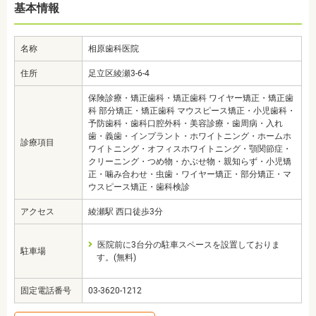
基本情報
名称
相原歯科医院
住所
足立区綾瀬3-6-4
保険診療・矯正歯科・矯正歯科 ワイヤー矯正・矯正歯
科 部分矯正・矯正歯科 マウスピース矯正・小児歯科・
予防歯科・歯科口腔外科・美容診療・歯周病・入れ
歯・義歯・インプラント・ホワイトニング・ホームホ
診療項目
ワイトニング・オフィスホワイトニング・顎関節症・
クリーニング・つめ物・かぶせ物・親知らず・小児矯
正・噛み合わせ・虫歯・ワイヤー矯正・部分矯正・マ
ウスピース矯正・歯科検診
アクセス
綾瀬駅 西口徒歩3分
医院前に3台分の駐車スペースを設置しておりま
駐車場
す。(無料)
固定電話番号
03-3620-1212