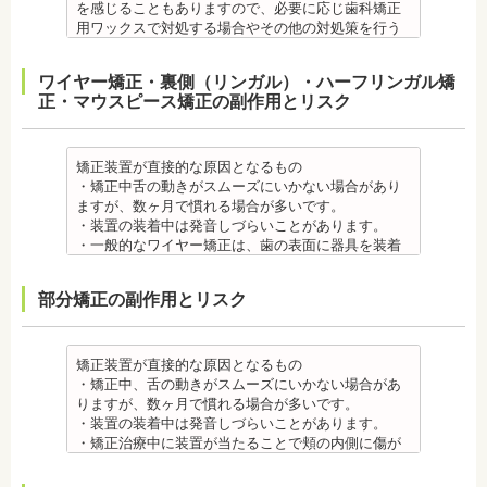
を感じることもありますので、必要に応じ歯科矯正
用ワックスで対処する場合やその他の対処策を行う
場合があります。
・舌の動きがスムーズにいかない場合があります
ワイヤー矯正・裏側（リンガル）・ハーフリンガル矯
が、数ヶ月で慣れることが多いです。
正・マウスピース矯正の副作用とリスク
・装置の装着中は発音しづらいことがあります。
・矯正装置を装着した直後や、ワイヤーを交換した
直後に痛みを感じることがありますが、数日でおさ
まる場合が多いです。また、冷たいものを飲んだと
矯正装置が直接的な原因となるもの
きにしみる「知覚過敏」があらわれる場合がありま
・矯正中舌の動きがスムーズにいかない場合があり
すが、基本的には数日で改善されます。長期間痛む
ますが、数ヶ月で慣れる場合が多いです。
場合は、歯科医師に相談しましょう。
・装置の装着中は発音しづらいことがあります。
金属アレルギー
・一般的なワイヤー矯正は、歯の表面に器具を装着
・多くの場合、矯正装置には金属素材が使用されて
するため、目立ちます。見た目にも矯正をしている
います。金属アレルギーのある方、不安がある方
ことがわかるというリスクがあります。
部分矯正の副作用とリスク
は、皮膚科で行われているパッチテストなどをうけ
・矯正治療中に装置が当たることで頬の内側に傷が
て、アレルギー源を特定し、歯科医師に伝えてくだ
ついたり、口内炎になったり、歯の移動に伴う痛み
さい。矯正装置を装着したあとに、皮膚や口腔の粘
を感じることもありますので、必要に応じワックス
膜にアレルギー症状が起きた場合は、速やかに歯科
で対処する場合やその他の対処策を行う場合があり
矯正装置が直接的な原因となるもの
医師の指示を仰いでください。
ます。
・矯正中、舌の動きがスムーズにいかない場合があ
抜歯・麻酔 ・矯正をしたい箇所に十分なスペースが
・矯正装置を装着した直後や、ワイヤーを交換した
りますが、数ヶ月で慣れる場合が多いです。
ない場合は、抜歯を必要とすることもあります。健
直後に痛みを感じることがありますが、数日でおさ
・装置の装着中は発音しづらいことがあります。
康上問題のない歯を抜歯する場合もあります。
まる場合が多いです。また、冷たいものを飲んだと
・矯正治療中に装置が当たることで頬の内側に傷が
・抜歯する場合は麻酔注射を行います。麻酔薬の中
きにしみる「知覚過敏」があらわれる場合がありま
ついたり、口内炎になったり、歯の移動に伴う痛み
には、成分に心拍数、血圧を上げる作用があるもの
すが、数日で改善されます。長期間痛む場合は、歯
を感じることもありますので、必要に応じワックス