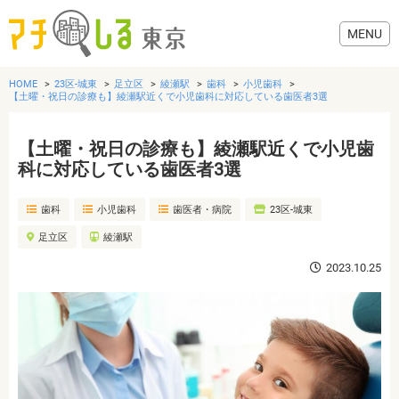
HOME
23区-城東
足立区
綾瀬駅
歯科
小児歯科
【土曜・祝日の診療も】綾瀬駅近くで小児歯科に対応している歯医者3選
【土曜・祝日の診療も】綾瀬駅近くで小児歯
グルメ
科に対応している歯医者3選
歯科
小児歯科
歯医者・病院
23区-城東
美容・健康
足立区
綾瀬駅
歯医者・病院
2023.10.25
おでかけ
生活