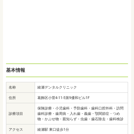
基本情報
名称
綾瀬デンタルクリニック
住所
葛飾区小菅4-11-5第9優和ビル1F
保険診療・小児歯科・予防歯科・歯科口腔外科・訪問
診療項目
歯科診療・歯周病・入れ歯・義歯・顎関節症・つめ
物・かぶせ物・親知らず・虫歯・歯石除去・歯科検診
アクセス
綾瀬駅 東口徒歩1分