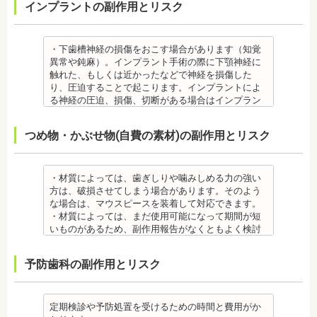
インプラントの副作用とリスク
もあるため、心が起こることもあります。臓や血圧
科医師に相談しましょう。
で対処する場合やその他の対処策を行う場合があり
に問題がある方が使用すると、動悸、血圧上昇を起
金属アレルギー
ます。
こす場合があります。また、麻酔がきいている最中
・矯正装置には、さまざまな金属素材が使用されて
・矯正装置を装着した直後や、ワイヤーを交換した
は、頬を噛んだり、熱いものを飲んだりしてもわか
いるため、金属アレルギーのある方、不安がある方
直後に痛みを感じることがありますが、数日でおさ
・下歯槽神経の損傷をおこす場合があります（知覚
らないため、口腔内を傷つけるリスクがあります。
は、皮膚科で行われているパッチテストをうけて、
まる場合が多いです。また、冷たいものを飲んだと
異常や鈍麻）。インプラント手術の際に下顎神経に
さらに、麻酔によって悪心、嘔吐、アレルギー反応
アレルギー材料を特定し、歯科医師に伝えてくださ
きにしみる「知覚過敏」があらわれる場合がありま
触れた、もしくは近かったなどで神経を損傷した
虫歯・歯周病 ・矯正治療中、矯正装置の周りなど、
い。矯正装置を装着したあとに、皮膚や口腔の粘膜
すが、基本的には数日で改善されます。長期間痛む
り、圧迫することで起こります。インプラントによ
ブラッシング（歯磨き）しにくい部分ができるた
にアレルギー症状が起きた場合は、速やかに歯科医
場合は、歯科医師に相談しましょう。
る神経の圧迫、損傷、切断がある場合はインプラン
め、虫歯や歯周炎のリスクが高くなります。
師の指示を仰いでください。
金属アレルギー
トを撤去します。経過を見る場合や、内服薬で治療
間食を控え、矯正治療中に合ったブラッシング指導
抜歯・麻酔
・矯正装置には、さまざまな金属素材が使用されて
を行うこともあります。
つめ物・かぶせ物(自費の素材)の副作用とリスク
を歯科医師より受けて 、毎日丁寧なブラッシング、
・矯正をしたい箇所に十分なスペースがない場合
いるため、金属アレルギーのある方、不安がある方
・上あごにインプラントを埋める際に、上顎洞を破
歯を清潔にしてリスクを抑えましょう。また、歯科
は、抜歯を必要とする場合もあります。健康上問題
は、皮膚科で行われているパッチテストをうけて、
る場合があります。手術した時に感染が生じると蓄
医院において、歯のクリーニングやフッ素塗布など
のない歯の抜歯の場合もあります。
アレルギー材料を特定し、歯科医師に伝えてくださ
膿症になる場合があります。この場合は、インプラ
のケアをすることも役立ちます。
・抜歯する場合は麻酔注射を行います。麻酔の中に
い。矯正装置を装着したあとに、皮膚や口腔の粘膜
ントを除去する場合もあります。また、蓄膿症の治
・材質によっては、歯ぎしりや噛みしめる力の強い
・矯正中に虫歯が悪化した場合は、矯正終了後に虫
は、成分に心拍数、血圧を上げる作用があるものも
にアレルギー症状が起きた場合は、速やかに歯科医
療には耳鼻咽喉科にて治療が必要な場合もありま
方は、破損させてしまう場合があります。そのよう
歯の治療をする、もしくは、矯正中に器具を一度外
あるため、心臓や血圧に問題がある方が使用する
師の指示を仰いでください。
す。
な場合は、マウスピースを装着して対応できます。
して治療を行う必要が生じることがあります。
と、動悸、血圧上昇を起こす場合があります。ま
抜歯・麻酔
・インプラントは、入れ歯の治療とは異なり、外科
・材質によっては、まだ使用可能になって期間が短
・基本的に、矯正中には虫歯や歯周病の治療が行え
た、頬を噛んでもわからなかったり、熱いものを飲
・矯正をしたい箇所に十分なスペースがない場合
手術を行う必要があります。手術により今までは何
いものがあるため、副作用報告がなくともよく検討
ません。そのため矯正前にこれらの治療を終わらせ
んでもわからないため、口腔内を傷つけるリスクが
は、抜歯を必要とする場合もあります。健康上問題
の問題もなかった神経や血管などにも手を加えるこ
する必要があります。
る必要があります。矯正を専門とする歯科医院の場
あります。
のない歯の抜歯の場合もあります。抜歯する場合は
とがあるためリスクがあります。また、手術自体受
ジルコニア
合は、一般的な歯科医院で、事前に虫歯、歯周病の
予防歯科の副作用とリスク
さらに、麻酔によって悪心、嘔吐、アレルギー反応
痛みを感じることもありますので、歯科医師の判断
けられない場合もあります。免疫力や抵抗力が低下
・ジルコニア自体が割れてしまうのではなく、表面
治療を行う必要があることもあります。
が起こることもあります。
のもと麻酔を行うこともあります。麻酔の中には、
しやすく、歯周病の発生リスクの高いとされる糖尿
を覆っているポーセレンというセラミックが割れて
治療終了後
虫歯・歯周病
成分に心拍数、血圧を上げる作用があるものもある
病の方、口腔内の衛生状態の悪い方や、あごの骨が
しまうことのほうが多くあります。
・矯正終了後に矯正箇所が元に戻る場合もありま
・矯正中、虫歯が悪化する場合があります。治療終
ため、心臓や血圧に問題がある方が使用すると、動
足りない方、喫煙者の方は、事前に生活習慣の改
原因のひとつとしては、ポーセレンというセラミッ
定期検診や予防処置を受けるための時間と費用がか
す。その程度に個人差があります。
了後に虫歯の治療をする場合と器具を一度外して虫
悸、血圧上昇を起こす場合があります。また、頬を
善、治療が必要となる場合があります。