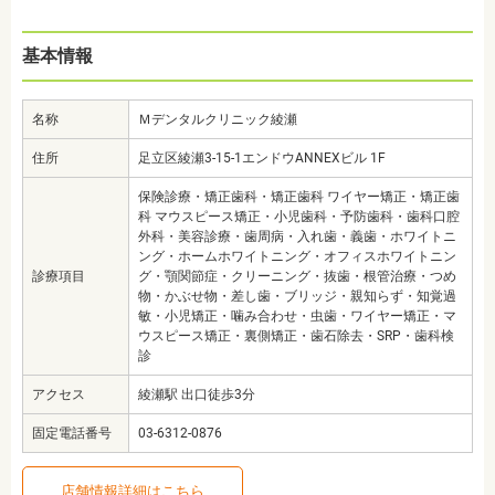
基本情報
名称
Ｍデンタルクリニック綾瀬
住所
足立区綾瀬3-15-1エンドウANNEXビル 1F
保険診療・矯正歯科・矯正歯科 ワイヤー矯正・矯正歯
科 マウスピース矯正・小児歯科・予防歯科・歯科口腔
外科・美容診療・歯周病・入れ歯・義歯・ホワイトニ
ング・ホームホワイトニング・オフィスホワイトニン
診療項目
グ・顎関節症・クリーニング・抜歯・根管治療・つめ
物・かぶせ物・差し歯・ブリッジ・親知らず・知覚過
敏・小児矯正・噛み合わせ・虫歯・ワイヤー矯正・マ
ウスピース矯正・裏側矯正・歯石除去・SRP・歯科検
診
アクセス
綾瀬駅 出口徒歩3分
固定電話番号
03-6312-0876
店舗情報詳細はこちら