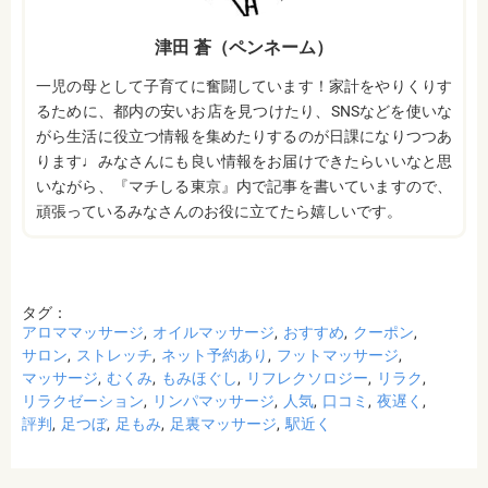
津田 蒼（ペンネーム）
一児の母として子育てに奮闘しています！家計をやりくりす
るために、都内の安いお店を見つけたり、SNSなどを使いな
がら生活に役立つ情報を集めたりするのが日課になりつつあ
ります♩みなさんにも良い情報をお届けできたらいいなと思
いながら、『マチしる東京』内で記事を書いていますので、
頑張っているみなさんのお役に立てたら嬉しいです。
タグ：
アロママッサージ
オイルマッサージ
おすすめ
クーポン
サロン
ストレッチ
ネット予約あり
フットマッサージ
マッサージ
むくみ
もみほぐし
リフレクソロジー
リラク
リラクゼーション
リンパマッサージ
人気
口コミ
夜遅く
評判
足つぼ
足もみ
足裏マッサージ
駅近く