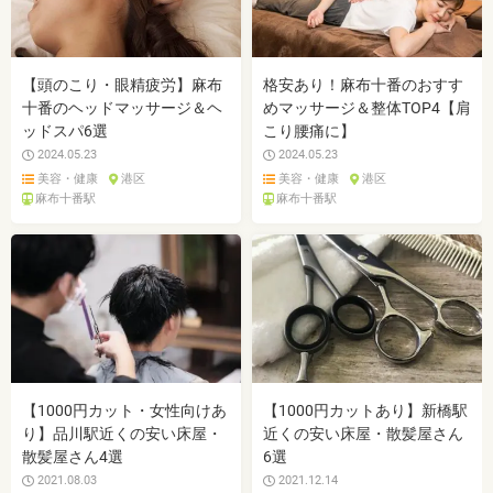
【頭のこり・眼精疲労】麻布
格安あり！麻布十番のおすす
十番のヘッドマッサージ＆ヘ
めマッサージ＆整体TOP4【肩
ッドスパ6選
こり腰痛に】
2024.05.23
2024.05.23
美容・健康
港区
美容・健康
港区
麻布十番駅
麻布十番駅
【1000円カット・女性向けあ
【1000円カットあり】新橋駅
り】品川駅近くの安い床屋・
近くの安い床屋・散髪屋さん
散髪屋さん4選
6選
2021.08.03
2021.12.14