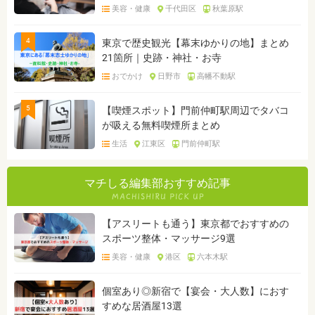
美容・健康
千代田区
秋葉原駅
4
東京で歴史観光【幕末ゆかりの地】まとめ
21箇所｜史跡・神社・お寺
おでかけ
日野市
高幡不動駅
5
【喫煙スポット】門前仲町駅周辺でタバコ
が吸える無料喫煙所まとめ
生活
江東区
門前仲町駅
マチしる編集部おすすめ記事
【アスリートも通う】東京都でおすすめの
スポーツ整体・マッサージ9選
美容・健康
港区
六本木駅
個室あり◎新宿で【宴会・大人数】におす
すめな居酒屋13選