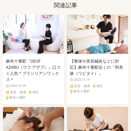
関連記事
麻布十番駅『OEUF
【整体や美容鍼灸などに対
AZABU（ウフ アザブ）』口コ
応】麻布十番駅近くの『和美
ミ人気＊ブラジリアンワック
躰（ワビタイ）』
ス＊
2023.10.19
2023.10.19
美容・健康
港区
麻布十番駅
美容・健康
港区
麻布十番駅