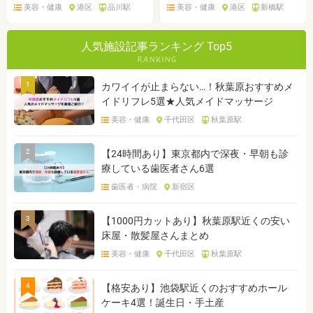
美容・健康
港区
品川駅
美容・健康
港区
新橋駅
人気施設記事ランキング Top5
1
カワイイが止まらない…！秋葉原おすすめメ
イドリフレ5選★人気メイドマッサージ
美容・健康
千代田区
秋葉原駅
2
【24時間あり】東京都内で深夜・早朝も診
療している歯医者さん6選
歯医者・病院
新宿区
3
【1000円カットあり】秋葉原駅近くの安い
床屋・散髪屋さんまとめ
美容・健康
千代田区
秋葉原駅
4
【格安あり】池袋駅近くのおすすめホール
ケーキ4選！誕生日・手土産