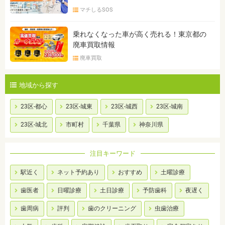
マチしるSOS
乗れなくなった車が高く売れる！東京都の
廃車買取情報
廃車買取
地域から探す
23区-都心
23区-城東
23区-城西
23区-城南
23区-城北
市町村
千葉県
神奈川県
注目キーワード
駅近く
ネット予約あり
おすすめ
土曜診療
歯医者
日曜診療
土日診療
予防歯科
夜遅く
歯周病
評判
歯のクリーニング
虫歯治療