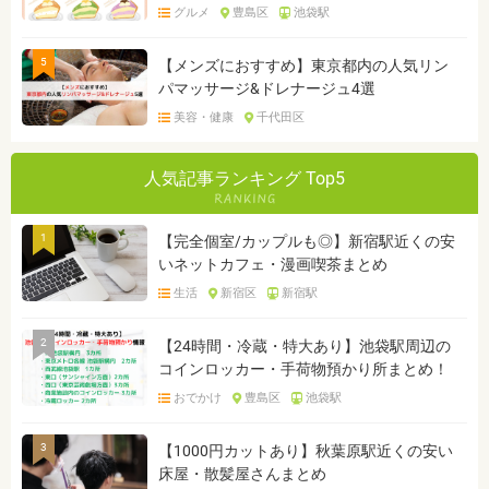
グルメ
豊島区
池袋駅
5
【メンズにおすすめ】東京都内の人気リン
パマッサージ&ドレナージュ4選
美容・健康
千代田区
人気記事ランキング Top5
1
【完全個室/カップルも◎】新宿駅近くの安
いネットカフェ・漫画喫茶まとめ
生活
新宿区
新宿駅
2
【24時間・冷蔵・特大あり】池袋駅周辺の
コインロッカー・手荷物預かり所まとめ！
おでかけ
豊島区
池袋駅
3
【1000円カットあり】秋葉原駅近くの安い
床屋・散髪屋さんまとめ