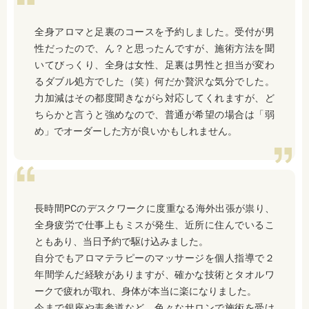
全身アロマと足裏のコースを予約しました。受付が男
性だったので、ん？と思ったんですが、施術方法を聞
いてびっくり、全身は女性、足裏は男性と担当が変わ
るダブル処方でした（笑）何だか贅沢な気分でした。
力加減はその都度聞きながら対応してくれますが、ど
ちらかと言うと強めなので、普通が希望の場合は「弱
め」でオーダーした方が良いかもしれません。
長時間PCのデスクワークに度重なる海外出張が祟り、
全身疲労で仕事上もミスが発生、近所に住んでいるこ
ともあり、当日予約で駆け込みました。
自分でもアロマテラピーのマッサージを個人指導で２
年間学んだ経験がありますが、確かな技術とタオルワ
ークで疲れが取れ、身体が本当に楽になりました。
今まで銀座や表参道など、色々なサロンで施術を受け