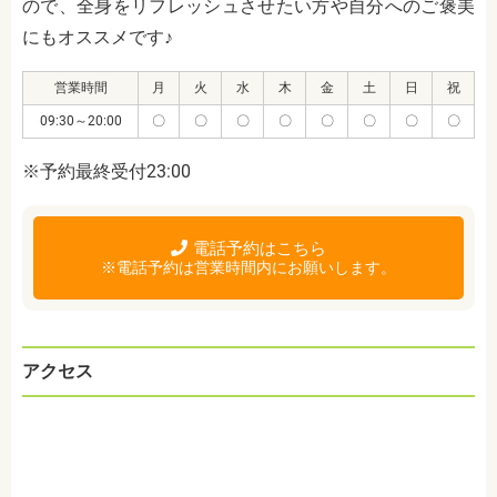
ので、全身をリフレッシュさせたい方や自分へのご褒美
にもオススメです♪
営業時間
月
火
水
木
金
土
日
祝
09:30～20:00
〇
〇
〇
〇
〇
〇
〇
〇
※予約最終受付23:00
電話予約はこちら
※電話予約は営業時間内にお願いします。
アクセス