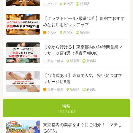
グルメ
新宿区
新宿駅
【クラフトビール×厳選15店】新宿でおすす
めなお店をピックアップ
グルメ
新宿区
新宿駅
【今から行ける】東京都内の24時間営業マ
ッサージ店4選（深夜早朝OK）
美容・健康
新宿区
新宿駅
【台湾式あり】東京で人気！安い足つぼマ
ッサージ店8選
美容・健康
新宿区
新宿駅
特集
東京都内の業者をすぐにご紹介！「マチし
るSOS」