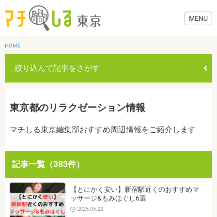
HOME
絞り込んで記事をさがす
グルメ
東京都のリラクゼーション情報
美容・健康
マチしる東京編集部おすすめ周辺情報をご紹介します
歯医者・病院
記事一覧（383件）
おでかけ
カテゴリを選ぶ
【とにかく安い】新宿駅近くのおすすめマ
すべて
グルメ
美容・健康
歯医者・病院
おでかけ
ッサージ&もみほぐし6選
生活
2025.05.22
生活
お役立ち情報