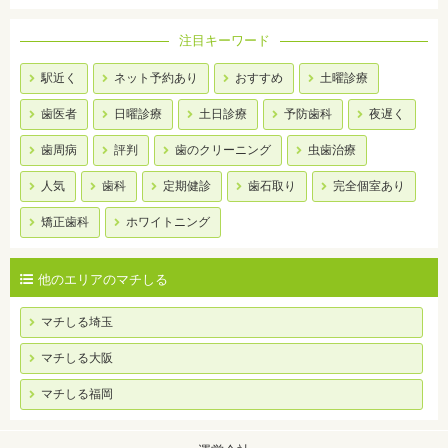
注目キーワード
駅近く
ネット予約あり
おすすめ
土曜診療
歯医者
日曜診療
土日診療
予防歯科
夜遅く
歯周病
評判
歯のクリーニング
虫歯治療
人気
歯科
定期健診
歯石取り
完全個室あり
矯正歯科
ホワイトニング
他のエリアのマチしる
マチしる埼玉
マチしる大阪
マチしる福岡