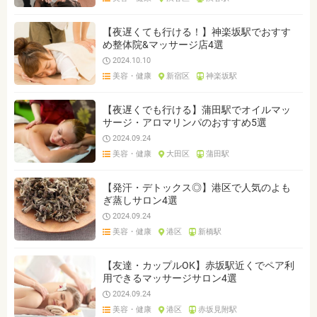
【夜遅くても行ける！】神楽坂駅でおすす
め整体院&マッサージ店4選
2024.10.10
美容・健康
新宿区
神楽坂駅
【夜遅くでも行ける】蒲田駅でオイルマッ
サージ・アロマリンパのおすすめ5選
2024.09.24
美容・健康
大田区
蒲田駅
【発汗・デトックス◎】港区で人気のよも
ぎ蒸しサロン4選
2024.09.24
美容・健康
港区
新橋駅
【友達・カップルOK】赤坂駅近くでペア利
用できるマッサージサロン4選
2024.09.24
美容・健康
港区
赤坂見附駅