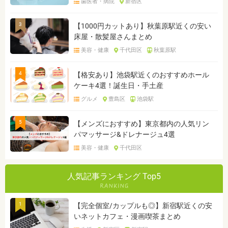
歯医者・病院
新宿区
3
【1000円カットあり】秋葉原駅近くの安い
床屋・散髪屋さんまとめ
美容・健康
千代田区
秋葉原駅
4
【格安あり】池袋駅近くのおすすめホール
ケーキ4選！誕生日・手土産
グルメ
豊島区
池袋駅
5
【メンズにおすすめ】東京都内の人気リン
パマッサージ&ドレナージュ4選
美容・健康
千代田区
人気記事ランキング Top5
1
【完全個室/カップルも◎】新宿駅近くの安
いネットカフェ・漫画喫茶まとめ