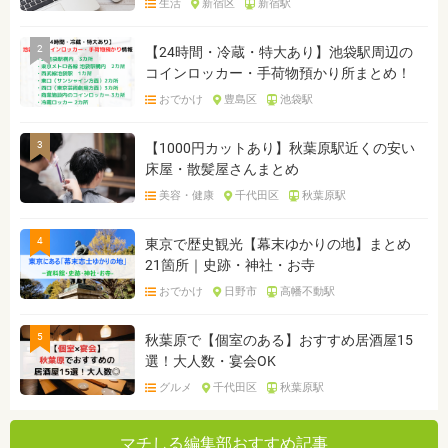
生活
新宿区
新宿駅
2
【24時間・冷蔵・特大あり】池袋駅周辺の
コインロッカー・手荷物預かり所まとめ！
おでかけ
豊島区
池袋駅
3
【1000円カットあり】秋葉原駅近くの安い
床屋・散髪屋さんまとめ
美容・健康
千代田区
秋葉原駅
4
東京で歴史観光【幕末ゆかりの地】まとめ
21箇所｜史跡・神社・お寺
おでかけ
日野市
高幡不動駅
5
秋葉原で【個室のある】おすすめ居酒屋15
選！大人数・宴会OK
グルメ
千代田区
秋葉原駅
マチしる編集部おすすめ記事