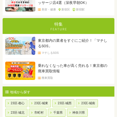
ッサージ店4選（深夜早朝OK）
美容・健康
新宿区
新宿駅
特集
東京都内の業者をすぐにご紹介！「マチし
るSOS」
マチしるSOS
乗れなくなった車が高く売れる！東京都の
廃車買取情報
廃車買取
地域から探す
23区-都心
23区-城東
23区-城西
23区-城南
23区-城北
市町村
千葉県
神奈川県