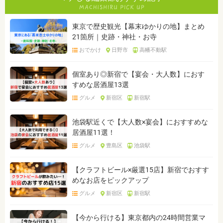
東京で歴史観光【幕末ゆかりの地】まとめ
21箇所｜史跡・神社・お寺
おでかけ
日野市
高幡不動駅
個室あり◎新宿で【宴会・大人数】におす
すめな居酒屋13選
グルメ
新宿区
新宿駅
池袋駅近くで【大人数×宴会】におすすめな
居酒屋11選！
グルメ
豊島区
池袋駅
【クラフトビール×厳選15店】新宿でおすす
めなお店をピックアップ
グルメ
新宿区
新宿駅
【今から行ける】東京都内の24時間営業マ