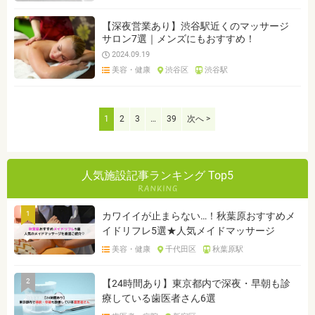
【深夜営業あり】渋谷駅近くのマッサージ
サロン7選｜メンズにもおすすめ！
2024.09.19
美容・健康
渋谷区
渋谷駅
1
2
3
…
39
次へ >
人気施設記事ランキング Top5
1
カワイイが止まらない…！秋葉原おすすめメ
イドリフレ5選★人気メイドマッサージ
美容・健康
千代田区
秋葉原駅
2
【24時間あり】東京都内で深夜・早朝も診
療している歯医者さん6選