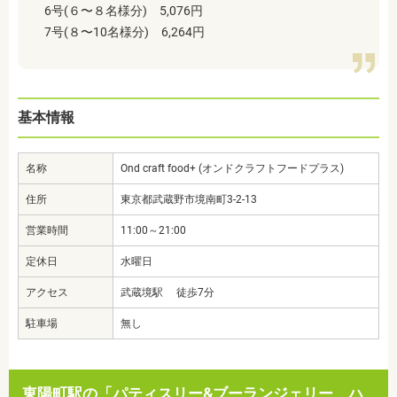
6号(６〜８名様分) 5,076円
7号(８〜10名様分) 6,264円
基本情報
名称
Ond craft food+ (オンドクラフトフードプラス)
住所
東京都武蔵野市境南町3-2-13
営業時間
11:00～21:00
定休日
水曜日
アクセス
武蔵境駅 徒歩7分
駐車場
無し
東陽町駅の「パティスリー&ブーランジェリー ハ