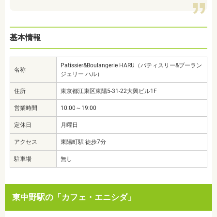
基本情報
Patissier&Boulangerie HARU（パティスリー&ブーラン
名称
ジェリー ハル）
住所
東京都江東区東陽5-31-22大興ビル1F
営業時間
10:00～19:00
定休日
月曜日
アクセス
東陽町駅 徒歩7分
駐車場
無し
東中野駅の「
カフェ・エニシダ」