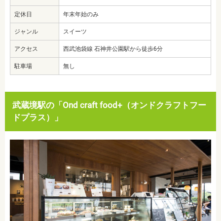
定休日
年末年始のみ
ジャンル
スイーツ
アクセス
西武池袋線 石神井公園駅から徒歩6分
駐車場
無し
武蔵境駅の「Ond craft food+（オンドクラフトフー
ドプラス）」