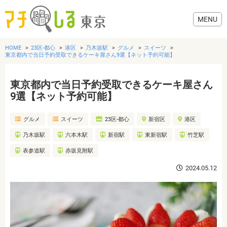
HOME
23区-都心
港区
乃木坂駅
グルメ
スイーツ
東京都内で当日予約受取できるケーキ屋さん9選【ネット予約可能】
東京都内で当日予約受取できるケーキ屋さん
グルメ
9選【ネット予約可能】
グルメ
スイーツ
23区-都心
新宿区
港区
美容・健康
乃木坂駅
六本木駅
新宿駅
東新宿駅
竹芝駅
歯医者・病院
表参道駅
赤坂見附駅
2024.05.12
おでかけ
生活