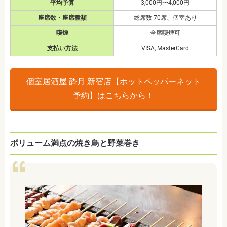
平均予算
3,000円〜4,000円
座席数・座席種類
総席数 70席、個室あり
喫煙
全席喫煙可
支払い方法
VISA, MasterCard
個室居酒屋 酔月 新宿店【ホットペッパーネット
予約】はこちらから！
ボリューム満点の焼き鳥と野菜巻き