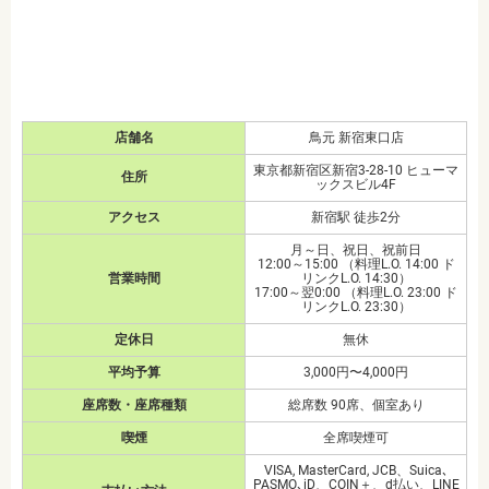
店舗名
鳥元 新宿東口店
東京都新宿区新宿3-28-10 ヒューマ
住所
ックスビル4F
アクセス
新宿駅 徒歩2分
月～日、祝日、祝前日
12:00～15:00 （料理L.O. 14:00 ド
営業時間
リンクL.O. 14:30）
17:00～翌0:00 （料理L.O. 23:00 ド
リンクL.O. 23:30）
定休日
無休
平均予算
3,000円〜4,000円
座席数・座席種類
総席数 90席、個室あり
喫煙
全席喫煙可
VISA, MasterCard, JCB、
Suica､
PASMO､iD、COIN＋、d払い、LINE