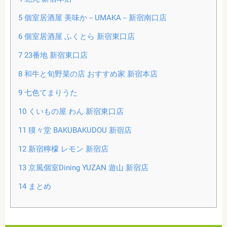
5
個室居酒屋 美味か－UMAKA－新宿南口店
6
個室居酒屋 ふくとら 新宿東口店
7
23番地 新宿東口店
8
和牛と旬野菜の店 おすすめ家 新宿本店
9
七色てまりうた
10
くいもの屋 わん 新宿東口店
11
獏々堂 BAKUBAKUDOU 新宿店
12
新宿檸檬 レモン 新宿店
13
京風個室Dining YUZAN 遊山 新宿店
14
まとめ