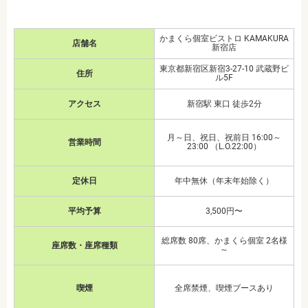
かまくら個室ビストロ KAMAKURA
店舗名
新宿店
東京都新宿区新宿3-27-10 武蔵野ビ
住所
ル5F
アクセス
新宿駅 東口 徒歩2分
月～日、祝日、祝前日 16:00～
営業時間
23:00 （L.O.22:00）
定休日
年中無休（年末年始除く）
平均予算
3,500円〜
総席数 80席、かまくら個室 2名様
座席数・座席種類
～
喫煙
全席禁煙、喫煙ブースあり