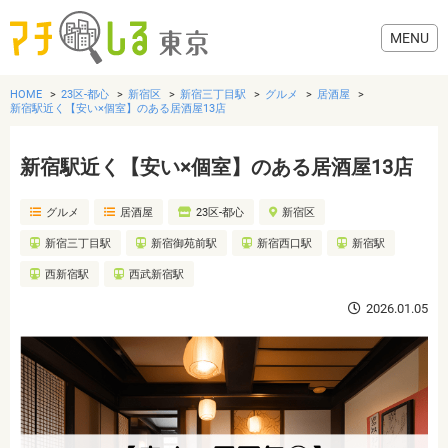
HOME
23区-都心
新宿区
新宿三丁目駅
グルメ
居酒屋
新宿駅近く【安い×個室】のある居酒屋13店
新宿駅近く【安い×個室】のある居酒屋13店
グルメ
グルメ
居酒屋
23区-都心
新宿区
美容・健康
新宿三丁目駅
新宿御苑前駅
新宿西口駅
新宿駅
西新宿駅
西武新宿駅
歯医者・病院
2026.01.05
おでかけ
生活