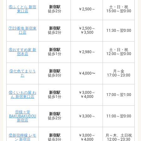
⑥ふくとら 新宿
新宿駅
土・日・祝
￥2,500～
東口店
徒歩2分
15:00～翌0:00
⑦23番地 新宿東
新宿駅
￥2,500～
11:30～翌0:00
口店
徒歩2分
￥3,500
⑧おすすめ家 新
新宿駅
土・日・祝
￥2,980～
宿本店
徒歩1分
12:00～翌0:00
⑨七色てまりう
新宿駅
月～金
￥4,000〜
た
徒歩3分
17:00～23:00
⑩くいもの屋 わ
新宿駅
￥3,000～
17:00～翌1:00
ん 新宿東口店
徒歩1分
￥4,000
⑪獏々堂
新宿駅
BAKUBAKUDOU
￥3,300～
11:00～翌0:00
徒歩2分
新宿店
⑫新宿檸檬 レモ
新宿駅
￥3,000～
月～木、土日祝
ン 新宿店
徒歩3分
￥4,000
12:00～23:30