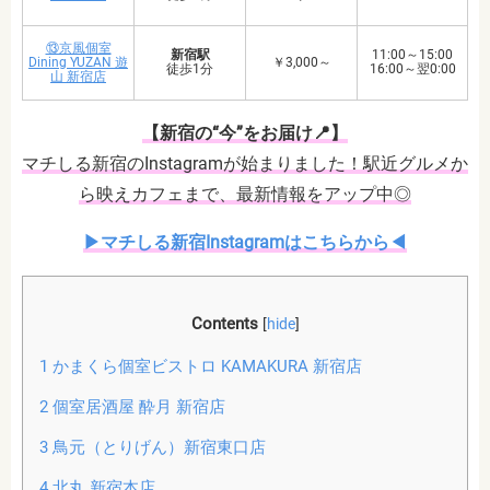
⑬京風個室
新宿駅
11:00～15:00
Dining YUZAN 遊
￥3,000～
徒歩1分
16:00～翌0:00
山 新宿店
【新宿の“今”をお届け📍】
マチしる新宿のInstagramが始まりました！駅近グルメか
ら映えカフェまで、最新情報をアップ中◎
▶︎マチしる新宿Instagramはこちらから◀︎
Contents
[
hide
]
1
かまくら個室ビストロ KAMAKURA 新宿店
2
個室居酒屋 酔月 新宿店
3
鳥元（とりげん）新宿東口店
4
北丸 新宿本店