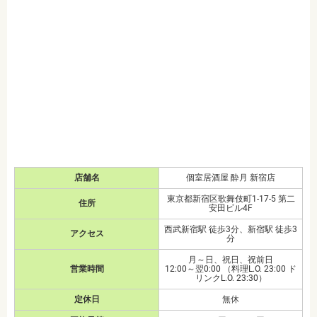
店舗名
個室居酒屋 酔月 新宿店
東京都新宿区歌舞伎町1-17-5 第二
住所
安田ビル4F
西武新宿駅 徒歩3分、新宿駅 徒歩3
アクセス
分
月～日、祝日、祝前日
営業時間
12:00～翌0:00 （料理L.O. 23:00 ド
リンクL.O. 23:30）
定休日
無休