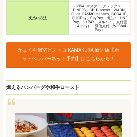
VISA､マスター､アメックス､
DINERS､JCB､Discover、WAON､
Suica､PASMO､nanaco､ICOCA､iD､
支払い方法
QUICPay、PayPay、d払い、LINE
Pay、au PAY、メルペイ、支付宝
（Alipay）、微信支付（WeChat
Pay）
かまくら個室ビストロ KAMAKURA 新宿店【ホ
ットペッパーネット予約】はこちらから！
燃えるハンバーグや和牛ロースト