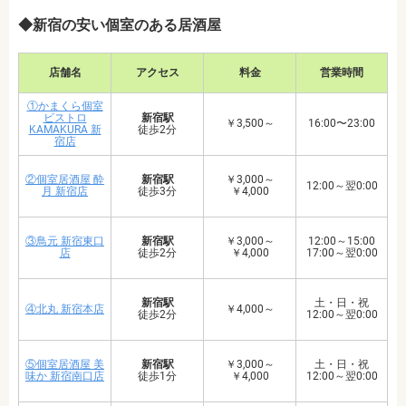
◆新宿の安い個室のある居酒屋
店舗名
アクセス
料金
営業時間
①かまくら個室
ビストロ
新宿駅
￥3,500～
16:00〜23:00
KAMAKURA 新
徒歩2分
宿店
②個室居酒屋 酔
新宿駅
￥3,000～
12:00～翌0:00
月 新宿店
徒歩3分
￥4,000
③鳥元 新宿東口
新宿駅
￥3,000～
12:00～15:00
店
徒歩2分
￥4,000
17:00～翌0:00
新宿駅
土・日・祝
④北丸 新宿本店
￥4,000～
徒歩2分
12:00～翌0:00
⑤個室居酒屋 美
新宿駅
￥3,000～
土・日・祝
味か 新宿南口店
徒歩1分
￥4,000
12:00～翌0:00