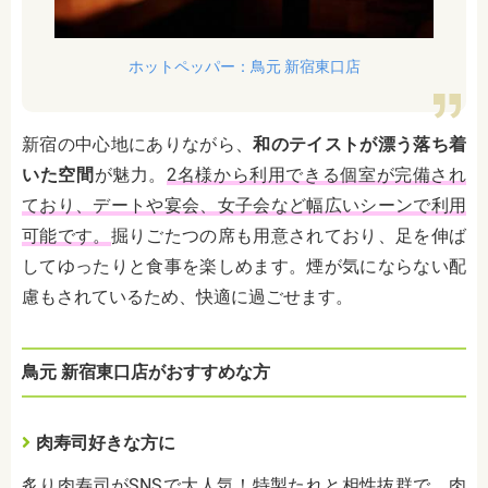
ホットペッパー：鳥元 新宿東口店
新宿の中心地にありながら、
和のテイストが漂う落ち着
いた空間
が魅力。
2名様から利用できる個室が完備され
ており、デートや宴会、女子会など幅広いシーンで利用
可能です。
掘りごたつの席も用意されており、足を伸ば
してゆったりと食事を楽しめます。煙が気にならない配
慮もされているため、快適に過ごせます。
鳥元 新宿東口店がおすすめな方
肉寿司好きな方に
炙り肉寿司がSNSで大人気！特製たれと相性抜群で、肉