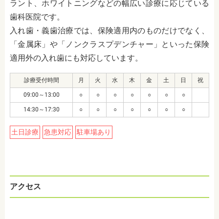
ラント、ホワイトニングなどの幅広い診療に応じている
歯科医院です。
入れ歯・義歯治療では、保険適用内のものだけでなく、
「金属床」や「ノンクラスプデンチャー」といった保険
適用外の入れ歯にも対応しています。
診療受付時間
月
火
水
木
金
土
日
祝
09:00～13:00
○
○
○
○
○
○
○
14:30～17:30
○
○
○
○
○
○
○
土日診療
急患対応
駐車場あり
アクセス