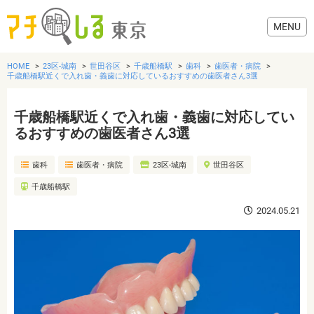
HOME
23区-城南
世田谷区
千歳船橋駅
歯科
歯医者・病院
千歳船橋駅近くで入れ歯・義歯に対応しているおすすめの歯医者さん3選
千歳船橋駅近くで入れ歯・義歯に対応してい
グルメ
るおすすめの歯医者さん3選
歯科
歯医者・病院
23区-城南
世田谷区
美容・健康
千歳船橋駅
歯医者・病院
2024.05.21
おでかけ
生活