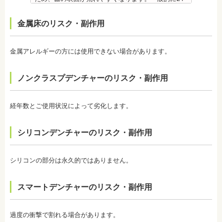
日本大学歯学部卒業
強い歯にする予防歯科処置です。もともとフッ素は
～48時間程度で保護膜はもとに戻りますが、その間
日本大学歯学部口腔外科第２講座大学院卒業
体内に存在している物質の一つなので安心して使用
は特に注意が必要です。
金属床のリスク・副作用
歯学博士（口腔外科学）
することが可能です。特に、塗布する時期に制限が
・ホワイトニング剤の影響で知覚過敏がおこるケー
日本大学歯学部非常勤講師
ないため、生えたての乳歯にも塗布することが可能
スがあります。薬剤が歯の神経に強い刺激を与えて
社会福祉法人富士白苑理事
です。
しまうため、神経が敏感になりやすいのです。オフ
金属アレルギーの方には使用できない場合があります。
監修医情報 菊地由利佳先生
ィスホワイトニングで使用する薬剤はホームホワイ
【プロフィール】
トニングのものより濃度が高いため、より知覚過敏
日本歯科大学新潟生命歯学部卒業
になりやすい傾向があります。
ノンクラスプデンチャーのリスク・副作用
新潟大学医歯学総合病院にて研修
・歯科で行うホワイトニングでも1回の施術で思った
都内歯科医院にて勤務
ような白さに仕上がらないことがあります。また、
個人の歯の特徴により色ムラが出ることがありま
経年数とご使用状況によって劣化します。
す。歯の厚みの違いやホワイトニングの作用が出に
くい部分があることなどにより、想定した白さや均
一な白さにならないことがあるのです。これは、常
シリコンデンチャーのリスク・副作用
に起こるということではなく、個人差が大きいた
め、実際のところは施術をしてみないと分からない
と言わざるを得ません。しかし、ホワイトニングを
続けていくことで目立たなくなることが多いです。
シリコンの部分は永久的ではありません。
・ホワイトニング後は、徐々に色戻りをおこす場合
がほとんどです。
スマートデンチャーのリスク・副作用
・白さを維持するためにはメンテナンスが必要にな
ります。歯科医師によって、違いがありますので事
前にご確認ください。
・ホワイトニングは、歯の表面が荒れる、知覚過敏
過度の衝撃で割れる場合があります。
になる可能性があります。