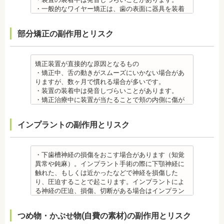
金属アレルギー
・一般的なワイヤー矯正は、歯の表面に器具を装着
・多くの場合、矯正装置には金属素材が使用されて
するため、目立ちます。見た目にも矯正をしている
います。金属アレルギーのある方、不安がある方
ことがわかるというリスクがあります。
部分矯正の副作用とリスク
は、皮膚科で行われているパッチテストなどをうけ
・矯正治療中に装置が当たることで頬の内側に傷が
て、アレルギー源を特定し、歯科医師に伝えてくだ
ついたり、口内炎になったり、歯の移動に伴う痛み
さい。矯正装置を装着したあとに、皮膚や口腔の粘
を感じることもありますので、必要に応じワックス
膜にアレルギー症状が起きた場合は、速やかに歯科
で対処する場合やその他の対処策を行う場合があり
矯正装置が直接的な原因となるもの
医師の指示を仰いでください。
ます。
・矯正中、舌の動きがスムーズにいかない場合があ
抜歯・麻酔 ・矯正をしたい箇所に十分なスペースが
・矯正装置を装着した直後や、ワイヤーを交換した
りますが、数ヶ月で慣れる場合が多いです。
ない場合は、抜歯を必要とすることもあります。健
直後に痛みを感じることがありますが、数日でおさ
・装置の装着中は発音しづらいことがあります。
康上問題のない歯を抜歯する場合もあります。
まる場合が多いです。また、冷たいものを飲んだと
・矯正治療中に装置が当たることで頬の内側に傷が
・抜歯する場合は麻酔注射を行います。麻酔薬の中
きにしみる「知覚過敏」があらわれる場合がありま
ついたり、口内炎になったり、歯の移動に伴う痛み
には、成分に心拍数、血圧を上げる作用があるもの
すが、数日で改善されます。長期間痛む場合は、歯
を感じることもありますので、必要に応じワックス
インプラントの副作用とリスク
もあるため、心が起こることもあります。臓や血圧
科医師に相談しましょう。
で対処する場合やその他の対処策を行う場合があり
に問題がある方が使用すると、動悸、血圧上昇を起
金属アレルギー
ます。
こす場合があります。また、麻酔がきいている最中
・矯正装置には、さまざまな金属素材が使用されて
・矯正装置を装着した直後や、ワイヤーを交換した
は、頬を噛んだり、熱いものを飲んだりしてもわか
いるため、金属アレルギーのある方、不安がある方
直後に痛みを感じることがありますが、数日でおさ
・下歯槽神経の損傷をおこす場合があります（知覚
らないため、口腔内を傷つけるリスクがあります。
は、皮膚科で行われているパッチテストをうけて、
まる場合が多いです。また、冷たいものを飲んだと
異常や鈍麻）。インプラント手術の際に下顎神経に
さらに、麻酔によって悪心、嘔吐、アレルギー反応
アレルギー材料を特定し、歯科医師に伝えてくださ
きにしみる「知覚過敏」があらわれる場合がありま
触れた、もしくは近かったなどで神経を損傷した
虫歯・歯周病 ・矯正治療中、矯正装置の周りなど、
い。矯正装置を装着したあとに、皮膚や口腔の粘膜
すが、基本的には数日で改善されます。長期間痛む
り、圧迫することで起こります。インプラントによ
ブラッシング（歯磨き）しにくい部分ができるた
にアレルギー症状が起きた場合は、速やかに歯科医
場合は、歯科医師に相談しましょう。
る神経の圧迫、損傷、切断がある場合はインプラン
め、虫歯や歯周炎のリスクが高くなります。
師の指示を仰いでください。
金属アレルギー
トを撤去します。経過を見る場合や、内服薬で治療
間食を控え、矯正治療中に合ったブラッシング指導
抜歯・麻酔
・矯正装置には、さまざまな金属素材が使用されて
を行うこともあります。
つめ物・かぶせ物(自費の素材)の副作用とリスク
を歯科医師より受けて 、毎日丁寧なブラッシング、
・矯正をしたい箇所に十分なスペースがない場合
いるため、金属アレルギーのある方、不安がある方
・上あごにインプラントを埋める際に、上顎洞を破
歯を清潔にしてリスクを抑えましょう。また、歯科