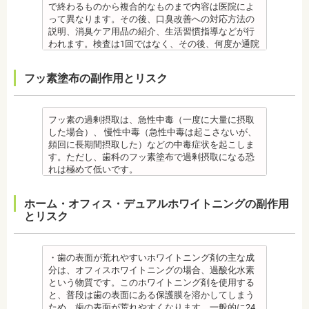
位置に戻ろうとする傾向があるため、一定期間動か
びりついた汚れを落とすことができます。
は、治療期間が長くなる場合があります。
備考
もいます。
で終わるものから複合的なものまで内容は医院によ
した歯を正しい位置にとどめておく保定が必要で
歯科で主に歯の着色やタバコのヤニ除去の用途とし
・舌で歯を押す癖や、歯並びに悪影響をあたえる癖
ご自身の唾液の量、性質、虫歯の原因菌の量を知
・矯正中は、器具を装着するため、食べかすが詰ま
って異なります。その後、口臭改善への対応方法の
す。歯の位置が安定するまでの保定期間には個人差
て使われていますが、歯周ポケット内の歯周病の細
が改善されない方は、治療期間が延びる場合があり
り、虫歯予防とセルフケア強化を目的とした検査で
りやすく虫歯、歯周病を招きやすくなります。（矯
説明、消臭ケア用品の紹介、生活習慣指導などが行
があるので、治療後も歯科医師の指示を守ってくだ
菌除去にも効果があります。
ます。
す。
正器具をつけている箇所の虫歯治療は、基本的に矯
われます。検査は1回ではなく、その後、何度か通院
さい。
監修医情報 菊地由利佳先生
・矯正治療で歯を動かして歯並びを整える「動的治
[虫歯菌検査で確認できる内容] (例)
正終了まで治療できません。）
が必要となる場合があります。
監修医情報 医療法人社団日坂会 理事長 日坂充宏
【プロフィール】
療」を終えて歯並びが改善されても、まだ歯が元の
・虫歯菌の数が少ないのか多いのか
・虫歯や歯周炎が発生すると一旦、装置を取り外し
健康保険の適用外となり自由診療となります。
フッ素塗布の副作用とリスク
先生
日本歯科大学新潟生命歯学部卒業
位置に戻ろうとする傾向があるため、一定期間動か
・酸性度（酸性になる程歯が溶けやすい）
て歯科医院で治療をする場合もあります。
備考
【プロフィール】
新潟大学医歯学総合病院にて研修
した歯をとどめておく保定が必要です。歯の位置が
・緩衝能・白血球・タンパク質・口の中の清潔度 ま
・患者様が、取り外しできる矯正装置や補助装置の
口臭は、体調や病気と関わりがあることも多く、口
日本大学歯学部卒業
都内歯科医院にて勤務
安定するまでの保定期間には個人差があるので、治
た、よく噛んでいるか、甘いものを摂る頻度なども
装着時間を守っていなかったり、定期的な来院がで
臭で悩んでいる場合はその関連性も合わせて検査が
日本大学歯学部口腔外科第２講座大学院卒業
療後も歯科医師の指示を守ってください。
同時に確認します。
きなかった場合は、治療期間が延びる場合がありま
必要です。また、よく食べる食べ物、ブラッシング
フッ素の過剰摂取は、急性中毒（一度に大量に摂取
歯学博士（口腔外科学）
・矯正終了後に矯正箇所が元に戻る場合もありま
監修医情報 菊地由利佳先生
す。
不足、喫煙や飲酒などが影響する場合もあるので、
した場合）、 慢性中毒（急性中毒は起こさないが、
日本大学歯学部非常勤講師
す。
【プロフィール】
・特殊な噛み合わせ、骨の硬さ、歯のかたちの場合
原因がわかれば口臭軽減に向けて指導が行われま
頻回に長期間摂取した）などの中毒症状を起こしま
社会福祉法人富士白苑理事
監修医情報 医療法人社団日坂会 理事長 日坂充宏
日本歯科大学新潟生命歯学部卒業
は、治療期間が長くなる場合があります。
す。
す。ただし、歯科のフッ素塗布で過剰摂取になる恐
先生
新潟大学医歯学総合病院にて研修
・舌で歯を押す癖や、歯並びに悪影響をあたえる癖
監修医情報 菊地由利佳先生
れは極めて低いです。
【プロフィール】 日本大学歯学部卒業
都内歯科医院にて勤務
が改善されない方は、治療期間が延びる場合があり
【プロフィール】
また、歯の形成期に過度にフッ素を摂取すると歯の
日本大学歯学部口腔外科第２講座大学院卒業
ます。
日本歯科大学新潟生命歯学部卒業
フッ素症（斑状歯）が発生する場合があります。
ホーム・オフィス・デュアルホワイトニングの副作用
歯学博士（口腔外科学）
・矯正治療で歯を動かして歯並びを整える「動的治
新潟大学医歯学総合病院にて研修
（過剰摂取）推定中毒量は、5歳児（体重18Kg）が
とリスク
日本大学歯学部非常勤講師
療」を終えて歯並びが改善されても、まだ歯が元の
都内歯科医院にて勤務
週5回法のフッ化物洗口液（0.05％フッ化ナトリウム
社会福祉法人富士白苑理事
位置に戻ろうとする傾向があるため、一定期間動か
溶液）を40人分一度に飲んだ場合に到達（厚生労働
した歯をとどめておく保定が必要です。歯の位置が
省 フッ化物の急性中毒量 e-ヘルスネット）
安定するまでの保定期間には個人差があるので、治
また、フッ素を塗った場合でも、ブラッシング不足
・歯の表面が荒れやすいホワイトニング剤の主な成
療後も歯科医師の指示を守ってください。
や磨き残しがあれば虫歯はできてしまいます。フッ
分は、オフィスホワイトニングの場合、過酸化水素
監修医情報 医療法人社団日坂会 理事長 日坂充宏
素は虫歯ができにくくなるだけで、通常の歯ブラ
という物質です。このホワイトニング剤を使用する
先生
シ、歯間掃除などは必要です。
と、普段は歯の表面にある保護膜を溶かしてしまう
【プロフィール】
備考 フッ素を塗布して、歯をコーティングし虫歯に
ため、歯の表面が荒れやすくなります。一般的に24