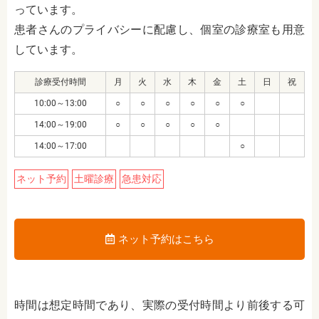
っています。
患者さんのプライバシーに配慮し、個室の診療室も用意
しています。
診療受付時間
月
火
水
木
金
土
日
祝
10:00～13:00
○
○
○
○
○
○
14:00～19:00
○
○
○
○
○
14:00～17:00
○
ネット予約
土曜診療
急患対応
ネット予約はこちら
時間は想定時間であり、実際の受付時間より前後する可