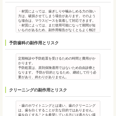
は、抜歯を必要とする場合もあります。健康上問題
は、皮膚科で行われているパッチテストをうけて、
る場合があります。手術した時に感染が生じると蓄
医院において、歯のクリーニングやフッ素塗布など
のない歯の抜歯の場合もあります。
アレルギー材料を特定し、歯科医師に伝えてくださ
膿症になる場合があります。この場合は、インプラ
のケアをすることも役立ちます。
・抜歯する場合は麻酔注射を行います。麻酔の中に
い。矯正装置を装着したあとに、皮膚や口腔の粘膜
ントを除去する場合もあります。また、蓄膿症の治
・材質によっては、歯ぎしりや噛みしめる力の強い
・矯正中に虫歯が悪化した場合は、矯正終了後に虫
は、成分に心拍数、血圧を上げる作用があるものも
にアレルギー症状が起きた場合は、速やかに歯科医
療には耳鼻咽喉科にて治療が必要な場合もありま
方は、破損させてしまう場合があります。そのよう
歯の治療をする、もしくは、矯正中に器具を一度外
あるため、心臓や血圧に問題がある方が使用する
師の指示を仰いでください。
す。
な場合は、マウスピースを装着して対応できます。
して治療を行う必要が生じることがあります。
と、動悸、血圧上昇を起こす場合があります。ま
抜歯・麻酔
・インプラントは、入れ歯の治療とは異なり、外科
・材質によっては、まだ使用可能になって期間が短
・基本的に、矯正中には虫歯や歯周病の治療が行え
た、頬を噛んでもわからなかったり、熱いものを飲
・矯正をしたい箇所に十分なスペースがない場合
手術を行う必要があります。手術により今までは何
いものがあるため、副作用報告がなくともよく検討
ません。そのため矯正前にこれらの治療を終わらせ
んでもわからないため、口腔内を傷つけるリスクが
は、抜歯を必要とする場合もあります。健康上問題
の問題もなかった神経や血管などにも手を加えるこ
する必要があります。
る必要があります。矯正を専門とする歯科医院の場
あります。
のない歯の抜歯の場合もあります。抜歯する場合は
とがあるためリスクがあります。また、手術自体受
ジルコニア
合は、一般的な歯科医院で、事前に虫歯、歯周病の
予防歯科の副作用とリスク
さらに、麻酔によって悪心、嘔吐、アレルギー反応
痛みを感じることもありますので、歯科医師の判断
けられない場合もあります。免疫力や抵抗力が低下
・ジルコニア自体が割れてしまうのではなく、表面
治療を行う必要があることもあります。
が起こることもあります。
のもと麻酔を行うこともあります。麻酔の中には、
しやすく、歯周病の発生リスクの高いとされる糖尿
を覆っているポーセレンというセラミックが割れて
治療終了後
虫歯・歯周病
成分に心拍数、血圧を上げる作用があるものもある
病の方、口腔内の衛生状態の悪い方や、あごの骨が
しまうことのほうが多くあります。
・矯正終了後に矯正箇所が元に戻る場合もありま
・矯正中、虫歯が悪化する場合があります。治療終
ため、心臓や血圧に問題がある方が使用すると、動
足りない方、喫煙者の方は、事前に生活習慣の改
原因のひとつとしては、ポーセレンというセラミッ
定期検診や予防処置を受けるための時間と費用がか
す。その程度に個人差があります。
了後に虫歯の治療をする場合と器具を一度外して虫
悸、血圧上昇を起こす場合があります。また、頬を
善、治療が必要となる場合があります。
クとジルコニアの密着度が、セラミック同士との場
かります。
・矯正終了して数か月から数年経過すると噛み合わ
歯の治療を行う場合があります。
噛んでもわからなかったり、熱いものを飲んでもわ
・インプラント術後すぐには違和感があったり、痛
合や金属とセラミックとの場合に比べて、若干弱い
予防処置は、原則保険適用ではないため自由診療と
せが悪くなる可能性があります。噛み合わせが悪く
・矯正治療中、矯正装置の周りなど、ブラッシング
からないため、口腔内を傷つけるリスクがありま
み、腫れ、出血などが発生する場合がありますが、
場合があるからです。他にも、激しい歯ぎしりをす
なります。 予防が目的となるため、継続して行う必
なると、咀嚼障害の場合は、噛み合わせの治療を行
（歯磨き）しにくい部分ができるため、虫歯や歯周
す。さらに、麻酔によって悪心、嘔吐、アレルギー
これらの症状の多くについては一時的なもので、多
る人の場合、どうしてもセラミックの部分はジルコ
要があり、終わりがありません。
います、頭痛、肩こりを招く事があります。また、
炎のリスクが高くなります。間食を控え、矯正治療
反応が起こることもあります。
くの場合2～3日で治まります。
ニアよりも強度が落ちるので、割れてしまうケース
監修医情報 菊地由利佳先生
噛み合わせのバランスが崩れることで、口が大きく
中に合ったブラッシング指導を歯科医師より受けて
虫歯・歯周病
・治療期間が長くかかる場合があります。あごの骨
があります。
【プロフィール】
開かない、食事を噛むときに痛みが出る顎関節症を
、毎日丁寧なブラッシング、歯を清潔にしてリスク
クリーニングの副作用とリスク
・矯正中、虫歯が悪化する場合があります。治療終
に穴をあけて人工の歯根を埋め込み、その上に人工
メタルセラミック
日本歯科大学新潟生命歯学部卒業
発症する場合があります。
を抑えましょう。
了後に虫歯の治療をする場合と器具を一度外して虫
の歯を被せるため、インプラントが骨に接着するま
・メタルセラミック(セラミックボンド)治療は、歯と
新潟大学医歯学総合病院にて研修
他にも自律神経失調症になることもあります。噛み
また、歯科医院で歯をクリーニングすることや、フ
歯の治療を行う場合があります。
でに3ケ月～6ケ月程度の治癒期間を要します。ま
歯茎の境が黒く変色してしまうケースがあります。
都内歯科医院にて勤務
合わせが原因。
ッ素塗布など、歯科医院でのケアも役立ちます。
・矯正治療中、矯正装置の周りなど、ブラッシング
た、インプラントを埋め込む骨の厚みを増やす手術
オールセラミック
・歯のホワイトニングとは違い、歯のクリーニング
その他
・矯正中は、基本的に虫歯や歯周病の治療が行えな
（歯磨き）しにくい部分ができるため、虫歯や歯周
を行う場合、さらに期間を要することになります。
・オールセラミック治療は、本数が多いと費用が高
は、歯を白くすることが主な目的ではありません。
・個人差がありますが子供にとって大きなストレス
いため、矯正前にこれらの治療を終わらせる必要が
炎のリスクが高くなります。間食を控え、矯正治療
・インプラント治療を受けると定期検診、メインテ
額となる場合が多くあります。また、陶器であり強
歯を白くすることを希望している方には適さない場