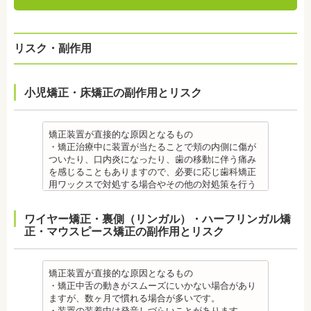
リスク・副作用
小児矯正・床矯正の副作用とリスク
矯正装置が直接的な原因となるもの
・矯正治療中に装置が当たることで頬の内側に傷が
ついたり、口内炎になったり、歯の移動に伴う痛み
を感じることもありますので、必要に応じ歯科矯正
用ワックスで対処する場合やその他の対処策を行う
場合があります。
・舌の動きがスムーズにいかない場合があります
ワイヤー矯正・裏側（リンガル）・ハーフリンガル矯
が、数ヶ月で慣れることが多いです。
正・マウスピース矯正の副作用とリスク
・装置の装着中は発音しづらいことがあります。
・矯正装置を装着した直後や、ワイヤーを交換した
直後に痛みを感じることがありますが、数日でおさ
まる場合が多いです。また、冷たいものを飲んだと
矯正装置が直接的な原因となるもの
きにしみる「知覚過敏」があらわれる場合がありま
・矯正中舌の動きがスムーズにいかない場合があり
すが、基本的には数日で改善されます。長期間痛む
ますが、数ヶ月で慣れる場合が多いです。
場合は、歯科医師に相談しましょう。
・装置の装着中は発音しづらいことがあります。