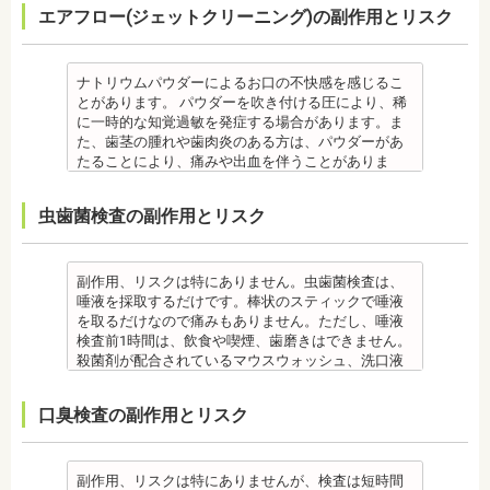
また、歯石除去に使われる機器は、治療中、高音が
す。
期間が長くなる場合があります。
を進めることができない場合もあります。
先生
エアフロー(ジェットクリーニング)の副作用とリスク
防に効果的です。
鳴り響きます。機器は歯石が多い人、広範囲に歯石
・固いものが一時的に噛めなくなることがありま
・矯正治療では、歯肉が下がる場合（歯肉退縮）が
・矯正中、頭痛、首や肩のこり、強い倦怠感、吐き
【プロフィール】
監修医情報 菊地由利佳先生
が付いている人に使われるのですが、高音が苦手な
す。また、ガムや餅など、装置に引っかかるものが
あります。特に切歯（せっし：上下前歯各4本）、歯
気、不眠など不定愁訴が起こる場合がありますの
日本大学歯学部卒業
【プロフィール】
人は音を我慢する必要があります。
食べられなくなることもあります。
の凸凹が大きい患者様の場合、発症する事がありま
で、鎮痛剤、吐き気止め等、歯科医師の指示のもと
日本大学歯学部口腔外科第２講座大学院卒業
日本歯科大学新潟生命歯学部卒業
備考
・装置が壊れることがあります。その際は歯科医師
ナトリウムパウダーによるお口の不快感を感じるこ
す。
服用する場合があります。
歯学博士（口腔外科学）
新潟大学医歯学総合病院にて研修
歯石とは、歯垢が石のように固くなって歯と歯の間
に相談してください。
とがあります。 パウダーを吹き付ける圧により、稀
・個人差により治療期間が数年かかることがありま
・治療中と治療後の見た目に個人差が大きくあらわ
日本大学歯学部非常勤講師
都内歯科医院にて勤務
や歯の表面、歯茎と歯の隙間などにこびりついたも
・個人差がありますが、矯正装置にかなりのストレ
に一時的な知覚過敏を発症する場合があります。ま
す。
れる治療です。また、歯科医師との見解の相違も起
社会福祉法人富士白苑理事
のです。唾液腺開口部の近くにある歯に特に着きや
スを受ける患者さんもいます。
た、歯茎の腫れや歯肉炎のある方は、パウダーがあ
・固いものが一時的に噛めなくなります。また、ガ
こりえます。歯科医師とよくご相談ください。
すく、具体的には「下の前歯の裏側」や「上の奥歯
・矯正中は、器具を装着するため、食べかすが詰ま
たることにより、痛みや出血を伴うことがありま
ムや餅など、装置に引っかかるものが食べられなく
・矯正力が強すぎると、歯の根が短くなる「歯根吸
の外側」によく見られます。
りやすく虫歯、歯周病を招きやすくなります。（矯
す。多くの場合、すぐに出血はおさまり、数日で治
なることもあります。
収」が起こるリスクが高くなります。
歯石になると自宅でのブラッシングで取ることはで
正器具をつけている箇所の虫歯は、基本的に矯正終
癒します。 ケースによっては、完全に汚れを落とし
・装置が壊れることがあります。その際は歯科医院
・歯や骨の状態、歯の動きを妨げる癖があった場
虫歯菌検査の副作用とリスク
きません。
了まで治療できません。）
きれない場合があります。
を受診してください。
合、虫歯や歯周病の発生など、治療計画よりも治療
なお、歯垢とは口腔内に常在している細菌の塊で歯
・虫歯や歯周炎が発生すると一旦、装置を取り外し
また、エアフローは外来性の着色は落としますが、
・個人差があり、かなりのストレスを受ける患者さ
期間が長くなる場合があります。
石の前段階です。歯垢の段階であれば歯ブラシで簡
て歯科医院で治療をする場合もあります。
本来の歯の色自体は白くできません。歯自体を白く
んもいます。
・矯正治療では、歯肉が下がる場合（歯肉退縮）が
単に取り除くことができますが、沈着したまま時間
・患者様が、取り外しできる矯正装置や補助装置の
したい場合にはホワイトニングが有効です。 着色汚
・矯正中は、器具を装着するため、食べかすが詰ま
副作用、リスクは特にありません。虫歯菌検査は、
あります。特に切歯（せっし：上下前歯各4本）、歯
が経過すると歯石になって歯周病を進行させてしま
装着時間を守っていなかったり、定期的な来院がで
れはエアフロー後に再付着することもあります。継
りやすく虫歯、歯周病を招きやすくなります。（矯
唾液を採取するだけです。棒状のスティックで唾液
の凸凹が大きい患者様の場合、発症する事がありま
います。歯科での歯石除去は、専門の機器を使用
きなかったりした場合は、治療期間が延びる可能性
続的効果を得るには、定期的な施術が必要です。
正器具をつけている箇所の虫歯治療は、基本的に矯
を取るだけなので痛みもありません。ただし、唾液
す。
し、歯石を取り除くことができます。
があります。
エアフローは、着色を落とす審美目的として行われ
正終了まで治療できません。）
検査前1時間は、飲食や喫煙、歯磨きはできません。
・個人差により治療期間が数年かかることがありま
歯石を取り除けば、歯周病の治療となり歯のぐらつ
・特殊な噛み合わせ、骨の硬さ、歯のかたちの場合
るため、健康保険の適用外となり自由診療となりま
・虫歯や歯周炎が発生すると一旦、装置を取り外し
殺菌剤が配合されているマウスウォッシュ、洗口液
す。
き、歯茎の出血、口臭などが改善できます。
は、治療期間が長くなる場合があります。
す。 妊娠中、放射線治療中、呼吸器疾患、ナトリウ
て歯科医院で治療をする場合もあります。
なども、検査前12時間は使用できません。 運動も唾
・固いものが一時的に噛めなくなります。また、ガ
監修医情報 菊地由利佳先生
・舌で歯を押す癖など、歯並びに悪影響をあたえる
ム摂取制限が必要な人など、安全性を考慮し、エア
・患者様が、取り外しできる矯正装置や補助装置の
液の分泌量に影響があるので検査前は行えません。
ムや餅など、装置に引っかかるものが食べられなく
口臭検査の副作用とリスク
【プロフィール】
癖が改善されない場合は、治療期間が延びることが
フローを受けられない人もいます。
装着時間を守っていなかったり、定期的な来院がで
また検査1ヶ月以内に抗生物質を使用している場合も
なることもあります。
日本歯科大学新潟生命歯学部卒業
あります。
備考
きなかった場合は、治療期間が延びる場合がありま
正確な結果が出ないことがあるので時期を延ばす場
・装置が壊れることがあります。その際は歯科医院
新潟大学医歯学総合病院にて研修 都内歯科医院にて
・矯正治療で歯を動かして歯並びを整える「動的治
エアフローは、歯面清掃を行う機器です。細かなパ
す。
合もあります。健康保険の適用外となり自由診療と
を受診してください。
勤務
療」を終えて歯並びが改善されても、まだ歯が元の
ウダー粒子をジェット噴射で歯に吹き付け、歯にこ
・特殊な噛み合わせ、骨の硬さ、歯のかたちの場合
なります。
・個人差があり、かなりのストレスを受ける患者様
副作用、リスクは特にありませんが、検査は短時間