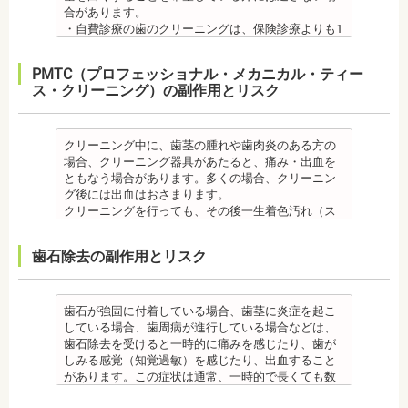
になる場合があります。装置装着後もしっかりと状
あります。矯正専門の歯科の場合は、一般の歯科で
中に合ったブラッシング指導を歯科医師より受けて
ナンスをし続けなければいけません。人工物である
度は低いため、奥歯には不向きです。前歯でも欠け
合があります。
況を聞いて話し合ってください。
虫歯、歯周病の治療を行う必要もあります。
、毎日丁寧なブラッシング、歯を清潔にしてリスク
インプラントが虫歯になることはありませんが、日
てしまうこともあるため、歯ぎしりのクセがある方
・自費診療の歯のクリーニングは、保険診療よりも1
・矯正中、頭痛、首や肩のこり、強い倦怠感、吐き
治療終了後
を抑えましょう。
ごろから丁寧なメインテナンスが必要となります。
はマウスピースで保護する場合もあります。
度の施術費用が比較的高く、施術時間も長くかかる
気、不眠など不定愁訴が起こることがあります。そ
・矯正終了後に矯正箇所が元に戻る場合もありま
また、歯科医院で歯をクリーニングすることや、フ
また、口の中の衛生状態が悪いと、インプラント周
・保険適用外のつめ物、被せ物もメリットばかりで
可能性があります。
の場合は、鎮痛剤、吐き気止め等、歯科医師の指示
す。
ッ素塗布など、歯科医院でのケアも予防に役立ちま
PMTC（プロフェッショナル・メカニカル・ティー
囲炎という病気にかかる可能性があります。インプ
はなく、デメリットもあるため、検討される方は、
・歯のクリーニングは、歯科医院によって「クリー
のもと服用してください。
・矯正終了して数か月から数年経過するとかみ合わ
す。
ス・クリーニング）の副作用とリスク
ラントの機能をより長く維持するために、定期検診
歯科医師と十分に相談しましょう。
ニング」と書いているところと「PMTC」と書いてい
・治療の経過と治療後の見た目に個人差が大きくあ
せが悪くなる可能性があります。かみ合わせが悪く
・矯正中は、虫歯や歯周病の治療が行えないため矯
が必要となります。
監修医情報 医療法人社団日坂会 理事長 日坂充宏
るところがあります。PMTCは専用の機器が用いられ
らわれる治療です。また、歯科医師との見解の相違
なると、咀嚼障害、頭痛、肩こりを招く事がありま
正前にこれらの治療を終わらせる必要があります。
・インプラント治療は、入れ歯、ブリッジ治療とは
先生
るのに対し、クリーニングは歯科医院によっては歯
も起こりえます。歯科医師とよくご相談ください。
す。
矯正専門の歯科の場合は、一般の歯科で虫歯、歯周
異なり保険適用外となります。
【プロフィール】
石を落とすスケーリングの場合や、PMTCの場合もあ
クリーニング中に、歯茎の腫れや歯肉炎のある方の
・矯正力が強すぎると、歯の根が短くなる「歯根吸
また、かみ合わせのバランスが崩れることで、口が
病の治療を行う必要もあります。
・インプラント治療は、お子様、妊婦の方は受けら
日本大学歯学部卒業
るので、事前に内容を確認されるとよいでしょう。
場合、クリーニング器具があたると、痛み・出血を
収」が起こるリスクが高くなります。
大きく開かない、食事を噛むときに痛みが出る顎関
治療終了後
れません。骨の成長途中になるお子様は、インプラ
日本大学歯学部口腔外科第２講座大学院卒業
監修医情報 医療法人社団日坂会 理事長 日坂充
ともなう場合があります。多くの場合、クリーニン
・歯や骨の状態、歯の動きを妨げる癖があった場
節症を発症する場合があります。他にも自律神経失
・矯正終了後に噛み合わせが悪くなる可能性があり
ント治療はできません。痛み止め、抗生物質等を治
歯学博士（口腔外科学）
宏先生
グ後には出血はおさまります。
合、虫歯や歯周病の発生など、治療計画よりも治療
調症になることもあります。かみ合わせが原因の場
ます。
療に使用するため妊娠中、妊娠の可能性のある方、
日本大学歯学部非常勤講師
【プロフィール】
クリーニングを行っても、その後一生着色汚れ（ス
期間が長くなる場合があります。
合は、かみ合わせの治療を行います。 その他
噛み合わせが悪くなると、咀嚼障害、頭痛、肩こり
授乳中の方は、インプラント治療はお控えくださ
社会福祉法人富士白苑理事
日本大学歯学部卒業
テイン）や歯垢・歯石がつかないわけではありませ
・矯正治療では、歯肉が下がる場合（歯肉退縮）が
・矯正中、頭痛、首や肩のこり、強い倦怠感、吐き
を招く事があります。また、噛み合わせのバランス
い。
日本大学歯学部口腔外科第２講座大学院卒業
ん。クリーニング後にも、日々の生活で再付着しま
あります。特に切歯（せっし：上下前歯各4本）、歯
気、不眠など不定愁訴が起こる場合がありますの
が崩れることで、口が大きく開かない、食事を噛む
・心臓の疾患、骨粗鬆症等、内科的にインプラント
歯石除去の副作用とリスク
歯学博士（口腔外科学）
す。また、歯科のクリーニングだけでは、虫歯や歯
の凸凹が大きい患者様の場合、発症する事がありま
で、鎮痛剤、吐き気止め等、歯科医師の指示のもと
ときに痛みが出る顎関節症を発症する場合がありま
治療に適さないケースもあります。また、普段服薬
日本大学歯学部非常勤講師 社会福祉法人富士白苑理
周病の予防にはなりません。
す。
服用する場合があります。
す。他にも自律神経失調症になることもあります。
している血圧のお薬等も治療に影響する場合があり
事
毎日のブラッシングなどは継続して行う必要があり
・顎の成長に合わせて歯並びを治していくため、一
・治療中と治療後の見た目に個人差が大きくあらわ
噛み合わせが原因の場合は、噛み合わせの治療を行
ます。治療相談時に申告してください。
ます。
歯石が強固に付着している場合、歯茎に炎症を起こ
時的に歯並びが悪い状態になることもあります。
れる治療です。また、歯科医師との見解の相違も起
います。
・歯がない箇所のリカバリー治療ですが、その欠損
備考
している場合、歯周病が進行している場合などは、
・大人になってから再度矯正が必要になることがあ
こりえます。歯科医師とよくご相談ください。
・矯正終了後に矯正箇所が元に戻る場合もありま
箇所のみの治療ではなく、全体のかみ合わせを提案
自宅で、歯磨きをしていても、落とすことの出来な
歯石除去を受けると一時的に痛みを感じたり、歯が
ります。
・矯正力が強すぎると、歯の根が短くなる「歯根吸
す。
してくれる方針を選択するとよいでしょう。
い汚れや、歯石の元となる歯垢・バイオフィルムを
しみる感覚（知覚過敏）を感じたり、出血すること
・定期的な通院などにご協力いただけない場合、治
収」が起こるリスクが高くなります。
その他
・手術ではありますが、麻酔を行うため、手術中に
歯科で専門の機器・技術によって除去する技術で
があります。この症状は通常、一時的で長くても数
療の結果に差が出る場合があります。
・歯や骨の状態、歯の動きを妨げる癖があった場
・治したい部分の一部の歯並びにのみ対応できま
痛みを感じることは基本的にありません。
す。
日で落ち着いてなくなります。
・個人差により治療期間が数年かかることがありま
合、虫歯や歯周病の発生など、治療計画よりも治療
す。全体の噛み合わせが整っていない場合は、治療
監修医情報 医療法人社団日坂会 理事長 日坂充宏
クリーニング後にフッ素塗布を行えば、より虫歯予