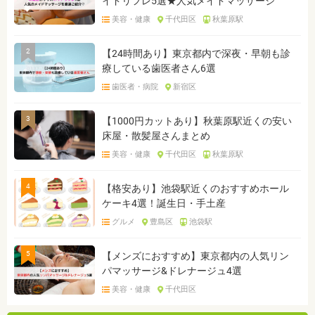
イドリフレ5選★人気メイドマッサージ
美容・健康
千代田区
秋葉原駅
2
【24時間あり】東京都内で深夜・早朝も診
療している歯医者さん6選
歯医者・病院
新宿区
3
【1000円カットあり】秋葉原駅近くの安い
床屋・散髪屋さんまとめ
美容・健康
千代田区
秋葉原駅
4
【格安あり】池袋駅近くのおすすめホール
ケーキ4選！誕生日・手土産
グルメ
豊島区
池袋駅
5
【メンズにおすすめ】東京都内の人気リン
パマッサージ&ドレナージュ4選
美容・健康
千代田区