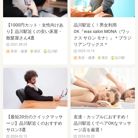
【1000円カット・女性向けあ
品川駅近く！男女利用
り】品川駅近くの安い床屋・
OK『wax salon MONA（ワッ
散髪屋さん4選
クス サロン モナ）』＊ブラジ
リアンワックス＊
2021.08.03
2023.10.19
美容・健康
港区
品川駅
美容・健康
港区
品川駅
【最短20分のクイックマッサ
友達・カップルにおすすめ！
ージ】品川駅近くのおすすめ
品川駅近くでペアOKなマッサ
サロン3選
ージ店を厳選！
2024.02.13
2024.05.23