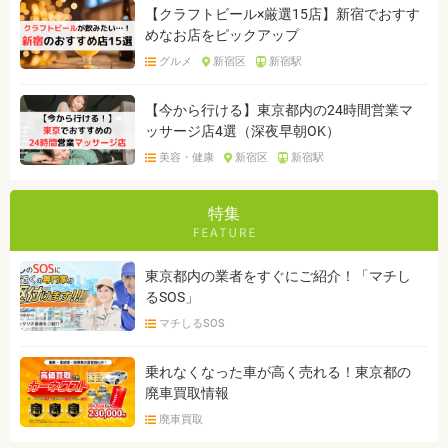
【クラフトビール×厳選15店】新宿でおすす
めなお店をピックアップ
グルメ
新宿区
新宿駅
【今から行ける】東京都内の24時間営業マ
ッサージ店4選（深夜早朝OK）
美容・健康
新宿区
新宿駅
特集
東京都内の業者をすぐにご紹介！「マチし
るSOS」
マチしるSOS
乗れなくなった車が高く売れる！東京都の
廃車買取情報
廃車買取