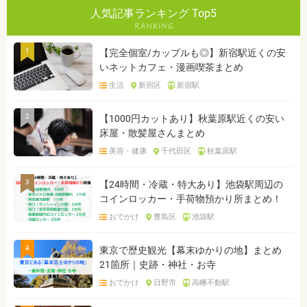
人気記事ランキング Top5
1
【完全個室/カップルも◎】新宿駅近くの安
いネットカフェ・漫画喫茶まとめ
生活
新宿区
新宿駅
2
【1000円カットあり】秋葉原駅近くの安い
床屋・散髪屋さんまとめ
美容・健康
千代田区
秋葉原駅
3
【24時間・冷蔵・特大あり】池袋駅周辺の
コインロッカー・手荷物預かり所まとめ！
おでかけ
豊島区
池袋駅
4
東京で歴史観光【幕末ゆかりの地】まとめ
21箇所｜史跡・神社・お寺
おでかけ
日野市
高幡不動駅