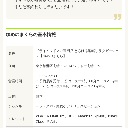
ます☺︎駅から徒歩3分と立地もよく、通いやすいです！
また仕事終わりに行きたいです！
ゆめのまくらの基本情報
ドライヘッドスパ専門店 とろける睡眠リラクゼーショ
名称
ン【ゆめのまくら】
住所
東京都港区高輪 3-23-14 シャトー高輪305
10:00～22:30
営業時間
※予約最終受付 30分コース22時、60分コース21時30
分、90分コース21時、120分コース20時30分
定休日
無休
ジャンル
ヘッドスパ・頭皮ケア / リラクゼーション
VISA、MasterCard、JCB、AmericanExpress、Diners
クレジット
Club、その他