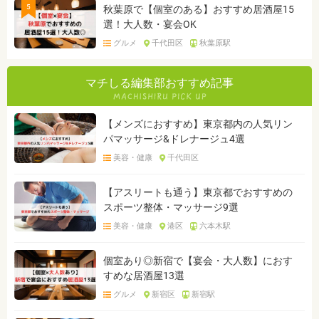
5
秋葉原で【個室のある】おすすめ居酒屋15
選！大人数・宴会OK
グルメ
千代田区
秋葉原駅
マチしる編集部おすすめ記事
【メンズにおすすめ】東京都内の人気リン
パマッサージ&ドレナージュ4選
美容・健康
千代田区
【アスリートも通う】東京都でおすすめの
スポーツ整体・マッサージ9選
美容・健康
港区
六本木駅
個室あり◎新宿で【宴会・大人数】におす
すめな居酒屋13選
グルメ
新宿区
新宿駅