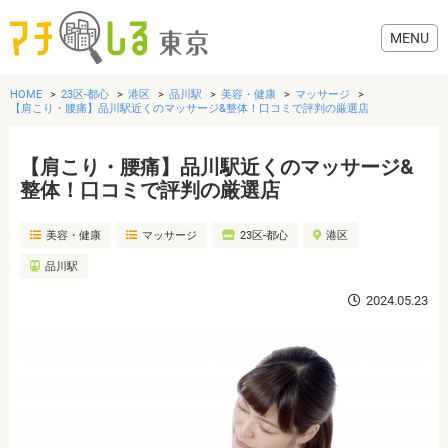
HOME
23区-都心
港区
品川駅
美容・健康
マッサージ
【肩こり・腰痛】品川駅近くのマッサージ&整体！口コミで評判の厳選店
【肩こり・腰痛】品川駅近くのマッサージ&
グルメ
整体！口コミで評判の厳選店
美容・健康
マッサージ
23区-都心
港区
美容・健康
品川駅
歯医者・病院
2024.05.23
おでかけ
生活