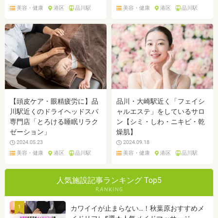
美容・健康
港区
品川駅
美容・健康
港区
品川駅
【頭皮ケア・眼精疲労に】品
品川・大崎駅近く「フェイシ
川駅近くのドライヘッドスパ
ャルエステ」をしているサロ
専門店「とろける睡眠リラク
ン【シミ・しわ・ニキビ・乾
ゼーション」
燥肌】
2024.05.23
2024.09.18
美容・健康
港区
品川駅
美容・健康
港区
品川駅
人気施設記事ランキング Top5
1
カワイイが止まらない…！秋葉原おすすめメ