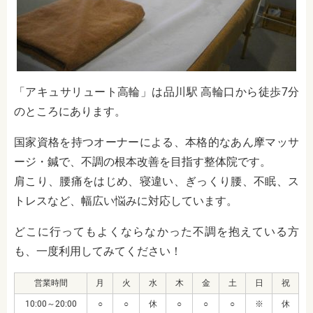
「アキュサリュート高輪」は品川駅 高輪口から徒歩7分
のところにあります。
国家資格を持つオーナーによる、本格的なあん摩マッサ
ージ・鍼で、不調の根本改善を目指す整体院です。
肩こり、腰痛をはじめ、寝違い、ぎっくり腰、不眠、ス
トレスなど、幅広い悩みに対応しています。
どこに行ってもよくならなかった不調を抱えている方
も、一度利用してみてください！
営業時間
月
火
水
木
金
土
日
祝
10:00～20:00
○
○
休
○
○
○
※
休