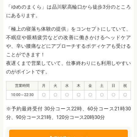
「ゆめのまくら」は品川駅高輪口から徒歩3分のところ
にあるります。
「極上の寝落ち体験の提供」をコンセプトにしていて、
不眠症や眼精疲労などの改善に働きかけるヘッドケア
や、辛い腰痛などにアプローチするボディケアも受ける
ことができます！
夜遅くまで営業していて、仕事終わりにも利用しやすい
のがポイントです。
営業時間
月
火
水
木
金
土
日
祝
10:00～22:30
〇
〇
〇
〇
〇
〇
〇
〇
※予約最終受付 30分コース22時、60分コース21時30
分、90分コース21時、120分コース20時30分