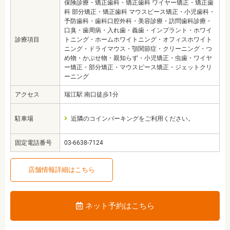
保険診療・矯正歯科・矯正歯科 ワイヤー矯正・矯正歯
科 部分矯正・矯正歯科 マウスピース矯正・小児歯科・
予防歯科・歯科口腔外科・美容診療・訪問歯科診療・
口臭・歯周病・入れ歯・義歯・インプラント・ホワイ
診療項目
トニング・ホームホワイトニング・オフィスホワイト
ニング・ドライマウス・顎関節症・クリーニング・つ
め物・かぶせ物・親知らず・小児矯正・虫歯・ワイヤ
ー矯正・部分矯正・マウスピース矯正・ジェットクリ
ーニング
アクセス
瑞江駅 南口徒歩1分
駐車場
近隣のコインパーキングをご利用ください。
固定電話番号
03-6638-7124
店舗情報詳細はこちら
ネット予約はこちら