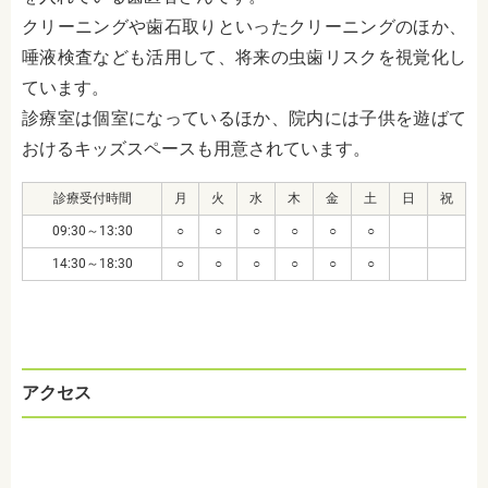
クリーニングや歯石取りといったクリーニングのほか、
唾液検査なども活用して、将来の虫歯リスクを視覚化し
ています。
診療室は個室になっているほか、院内には子供を遊ばて
おけるキッズスペースも用意されています。
診療受付時間
月
火
水
木
金
土
日
祝
09:30～13:30
○
○
○
○
○
○
14:30～18:30
○
○
○
○
○
○
アクセス