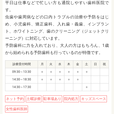
平日は仕事などで忙しい方も通院しやすい歯科医院で
す。
虫歯や歯周病などの口内トラブルの治療や予防をはじ
め、小児歯科、矯正歯科、入れ歯・義歯、インプラン
ト、ホワイトニング、歯のクリーニング（ジェットクリ
ーニング）に対応しています。
予防歯科に力を入れており、大人の方はもちろん、1歳
から始められる予防歯科も行っているのが特徴です。
診療受付時間
月
火
水
木
金
土
日
祝
09:30～13:30
○
○
○
○
○
○
14:30～18:30
○
○
○
○
○
14:30～17:30
○
ネット予約
土曜診療
駐車場あり
院内処方
キッズスペース
女性歯科医師