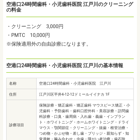
空港口24時間歯科・小児歯科医院 江戸川のクリーニング
の料金
・クリーニング 3,000円
・PMTC 10,000円
※保険適用外の自由診療になります。
空港口24時間歯科・小児歯科医院 江戸川の基本情報
名称
空港口24時間歯科・小児歯科医院 江戸川
住所
江戸川区平井4-12-12ドミールイイナカ 1F
保険診療・矯正歯科・矯正歯科 マウスピース矯正・小
児歯科・予防歯科・歯科口腔外科・美容診療・訪問歯
科診療・口臭・歯周病・入れ歯・義歯・インプラン
ト・ホワイトニング・ホームホワイトニング・ドライ
診療項目
マウス・顎関節症・クリーニング・抜歯・根管治療・
つめ物・かぶせ物・差し歯・ブリッジ・親知らず・知
覚過敏・噛み合わせ・虫歯・障がい者治療・歯石除