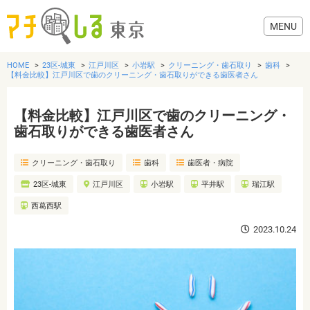
HOME
23区-城東
江戸川区
小岩駅
クリーニング・歯石取り
歯科
【料金比較】江戸川区で歯のクリーニング・歯石取りができる歯医者さん
【料金比較】江戸川区で歯のクリーニング・
グルメ
歯石取りができる歯医者さん
クリーニング・歯石取り
歯科
歯医者・病院
美容・健康
23区-城東
江戸川区
小岩駅
平井駅
瑞江駅
歯医者・病院
西葛西駅
2023.10.24
おでかけ
生活