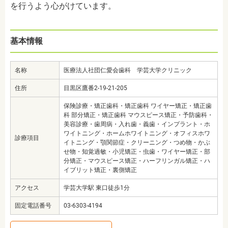
を行うよう心がけています。
基本情報
名称
医療法人社団仁愛会歯科 学芸大学クリニック
住所
目黒区鷹番2-19-21-205
保険診療・矯正歯科・矯正歯科 ワイヤー矯正・矯正歯
科 部分矯正・矯正歯科 マウスピース矯正・予防歯科・
美容診療・歯周病・入れ歯・義歯・インプラント・ホ
ワイトニング・ホームホワイトニング・オフィスホワ
診療項目
イトニング・顎関節症・クリーニング・つめ物・かぶ
せ物・知覚過敏・小児矯正・虫歯・ワイヤー矯正・部
分矯正・マウスピース矯正・ハーフリンガル矯正・ハ
イブリット矯正・裏側矯正
アクセス
学芸大学駅 東口徒歩1分
固定電話番号
03-6303-4194