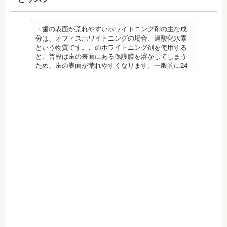
週5回法のフッ化物洗口液（0.05％フッ化ナトリウム
溶液）を40人分一度に飲んだ場合に到達（厚生労働
省 フッ化物の急性中毒量 e-ヘルスネット）
また、フッ素を塗った場合でも、ブラッシング不足
・歯の表面が荒れやすいホワイトニング剤の主な成
や磨き残しがあれば虫歯はできてしまいます。フッ
分は、オフィスホワイトニングの場合、過酸化水素
素は虫歯ができにくくなるだけで、通常の歯ブラ
という物質です。このホワイトニング剤を使用する
シ、歯間掃除などは必要です。
と、普段は歯の表面にある保護膜を溶かしてしまう
備考 フッ素を塗布して、歯をコーティングし虫歯に
ため、歯の表面が荒れやすくなります。一般的に24
強い歯にする予防歯科処置です。もともとフッ素は
～48時間程度で保護膜はもとに戻りますが、その間
体内に存在している物質の一つなので安心して使用
は特に注意が必要です。
することが可能です。特に、塗布する時期に制限が
・ホワイトニング剤の影響で知覚過敏がおこるケー
ないため、生えたての乳歯にも塗布することが可能
スがあります。薬剤が歯の神経に強い刺激を与えて
です。
しまうため、神経が敏感になりやすいのです。オフ
監修医情報 菊地由利佳先生
ィスホワイトニングで使用する薬剤はホームホワイ
【プロフィール】
トニングのものより濃度が高いため、より知覚過敏
日本歯科大学新潟生命歯学部卒業
になりやすい傾向があります。
新潟大学医歯学総合病院にて研修
・歯科で行うホワイトニングでも1回の施術で思った
都内歯科医院にて勤務
ような白さに仕上がらないことがあります。また、
個人の歯の特徴により色ムラが出ることがありま
す。歯の厚みの違いやホワイトニングの作用が出に
くい部分があることなどにより、想定した白さや均
一な白さにならないことがあるのです。これは、常
に起こるということではなく、個人差が大きいた
め、実際のところは施術をしてみないと分からない
と言わざるを得ません。しかし、ホワイトニングを