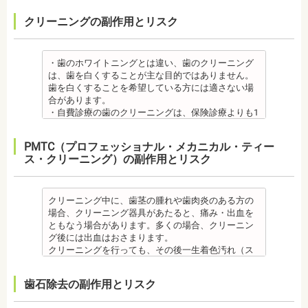
【プロフィール】
クリーニングの副作用とリスク
日本歯科大学新潟生命歯学部卒業
新潟大学医歯学総合病院にて研修
都内歯科医院にて勤務
・歯のホワイトニングとは違い、歯のクリーニング
は、歯を白くすることが主な目的ではありません。
歯を白くすることを希望している方には適さない場
合があります。
・自費診療の歯のクリーニングは、保険診療よりも1
度の施術費用が比較的高く、施術時間も長くかかる
可能性があります。
PMTC（プロフェッショナル・メカニカル・ティー
・歯のクリーニングは、歯科医院によって「クリー
ス・クリーニング）の副作用とリスク
ニング」と書いているところと「PMTC」と書いてい
るところがあります。PMTCは専用の機器が用いられ
るのに対し、クリーニングは歯科医院によっては歯
石を落とすスケーリングの場合や、PMTCの場合もあ
クリーニング中に、歯茎の腫れや歯肉炎のある方の
るので、事前に内容を確認されるとよいでしょう。
場合、クリーニング器具があたると、痛み・出血を
監修医情報 医療法人社団日坂会 理事長 日坂充
ともなう場合があります。多くの場合、クリーニン
宏先生
グ後には出血はおさまります。
【プロフィール】
クリーニングを行っても、その後一生着色汚れ（ス
日本大学歯学部卒業
テイン）や歯垢・歯石がつかないわけではありませ
日本大学歯学部口腔外科第２講座大学院卒業
ん。クリーニング後にも、日々の生活で再付着しま
歯石除去の副作用とリスク
歯学博士（口腔外科学）
す。また、歯科のクリーニングだけでは、虫歯や歯
日本大学歯学部非常勤講師 社会福祉法人富士白苑理
周病の予防にはなりません。