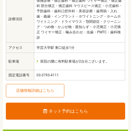
保険診療・矯正歯科・矯正歯科 ワイヤー矯正・矯正歯
科 部分矯正・矯正歯科 マウスピース矯正・小児歯科・
予防歯科・歯科口腔外科・美容診療・歯周病・入れ
歯・義歯・インプラント・ホワイトニング・ホームホ
診療項目
ワイトニング・ドライマウス・顎関節症・クリーニン
グ・つめ物・かぶせ物・親知らず・小児矯正・小児矯
正 ワイヤー矯正・噛み合わせ・虫歯・PMTC・歯科検
診
アクセス
学芸大学駅 東口徒歩1分
駐車場
医院の隣に有料駐車場が2台分ございます。
固定電話番号
03-3793-4111
店舗情報詳細はこちら
ネット予約はこちら