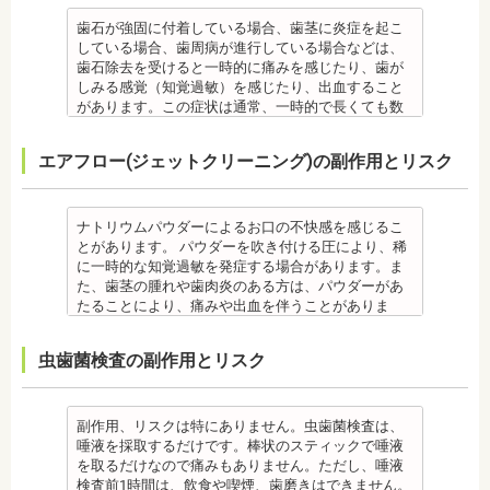
事
毎日のブラッシングなどは継続して行う必要があり
ます。 備考 自宅で、歯磨きをしていても、落とすこ
歯石が強固に付着している場合、歯茎に炎症を起こ
との出来ない汚れや、歯石の元となる歯垢・バイオ
している場合、歯周病が進行している場合などは、
フィルムを歯科で専門の機器・技術によって除去す
歯石除去を受けると一時的に痛みを感じたり、歯が
る技術です。
しみる感覚（知覚過敏）を感じたり、出血すること
クリーニング後にフッ素塗布を行えば、より虫歯予
があります。この症状は通常、一時的で長くても数
防に効果的です。
日で落ち着いてなくなります。
監修医情報 菊地由利佳先生
また、歯石除去に使われる機器は、治療中、高音が
エアフロー(ジェットクリーニング)の副作用とリスク
【プロフィール】
鳴り響きます。機器は歯石が多い人、広範囲に歯石
日本歯科大学新潟生命歯学部卒業
が付いている人に使われるのですが、高音が苦手な
新潟大学医歯学総合病院にて研修
人は音を我慢する必要があります。 備考 歯石とは、
都内歯科医院にて勤務
歯垢が石のように固くなって歯と歯の間や歯の表
ナトリウムパウダーによるお口の不快感を感じるこ
面、歯茎と歯の隙間などにこびりついたものです。
とがあります。 パウダーを吹き付ける圧により、稀
唾液腺開口部の近くにある歯に特に着きやすく、具
に一時的な知覚過敏を発症する場合があります。ま
体的には「下の前歯の裏側」や「上の奥歯の外側」
た、歯茎の腫れや歯肉炎のある方は、パウダーがあ
によく見られます。 歯石になると自宅でのブラッシ
たることにより、痛みや出血を伴うことがありま
ングで取ることはできません。
す。多くの場合、すぐに出血はおさまり、数日で治
なお、歯垢とは口腔内に常在している細菌の塊で歯
癒します。 ケースによっては、完全に汚れを落とし
虫歯菌検査の副作用とリスク
石の前段階です。歯垢の段階であれば歯ブラシで簡
きれない場合があります。
単に取り除くことができますが、沈着したまま時間
また、エアフローは外来性の着色は落としますが、
が経過すると歯石になって歯周病を進行させてしま
本来の歯の色自体は白くできません。歯自体を白く
います。歯科での歯石除去は、専門の機器を使用
したい場合にはホワイトニングが有効です。 着色汚
副作用、リスクは特にありません。虫歯菌検査は、
し、歯石を取り除くことができます。
れはエアフロー後に再付着することもあります。継
唾液を採取するだけです。棒状のスティックで唾液
歯石を取り除けば、歯周病の治療となり歯のぐらつ
続的効果を得るには、定期的な施術が必要です。
を取るだけなので痛みもありません。ただし、唾液
き、歯茎の出血、口臭などが改善できます。
エアフローは、着色を落とす審美目的として行われ
検査前1時間は、飲食や喫煙、歯磨きはできません。