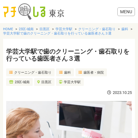
HOME
23区-城南
目黒区
学芸大学駅
クリーニング・歯石取り
歯科
学芸大学駅で歯のクリーニング・歯石取りを行っている歯医者さん３選
学芸大学駅で歯のクリーニング・歯石取りを
グルメ
行っている歯医者さん３選
クリーニング・歯石取り
歯科
歯医者・病院
美容・健康
23区-城南
目黒区
学芸大学駅
歯医者・病院
2023.10.25
おでかけ
生活