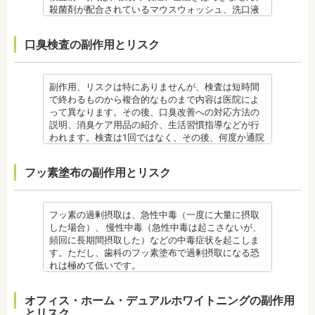
監修医情報 菊地由利佳先生
るため、健康保険の適用外となり自由診療となりま
殺菌剤が配合されているマウスウォッシュ、洗口液
【プロフィール】
す。 妊娠中、放射線治療中、呼吸器疾患、ナトリウ
なども、検査前12時間は使用できません。 運動も唾
日本歯科大学新潟生命歯学部卒業
ム摂取制限が必要な人など、安全性を考慮し、エア
液の分泌量に影響があるので検査前は行えません。
口臭検査の副作用とリスク
新潟大学医歯学総合病院にて研修 都内歯科医院にて
フローを受けられない人もいます。
また検査1ヶ月以内に抗生物質を使用している場合も
勤務
備考
正確な結果が出ないことがあるので時期を延ばす場
エアフローは、歯面清掃を行う機器です。細かなパ
合もあります。健康保険の適用外となり自由診療と
ウダー粒子をジェット噴射で歯に吹き付け、歯にこ
なります。
副作用、リスクは特にありませんが、検査は短時間
びりついた汚れを落とすことができます。 歯科で主
備考
で終わるものから複合的なものまで内容は医院によ
に歯の着色やタバコのヤニ除去の用途として使われ
ご自身の唾液の量、性質、虫歯の原因菌の量を知
って異なります。その後、口臭改善への対応方法の
ていますが、歯周ポケット内の歯周病の細菌除去に
り、虫歯予防とセルフケア強化を目的とした検査で
説明、消臭ケア用品の紹介、生活習慣指導などが行
も効果があります。
す。
われます。検査は1回ではなく、その後、何度か通院
監修医情報 菊地由利佳先生
[虫歯菌検査で確認できる内容] (例)
が必要となる場合があります。
【プロフィール】
・虫歯菌の数が少ないのか多いのか ・酸性度（酸性
健康保険の適用外となり自由診療となります。
フッ素塗布の副作用とリスク
日本歯科大学新潟生命歯学部卒業
になる程歯が溶けやすい）
備考
新潟大学医歯学総合病院にて研修
・緩衝能・白血球・タンパク質・口の中の清潔度 ま
口臭は、体調や病気と関わりがあることも多く、口
都内歯科医院にて勤務
た、よく噛んでいるか、甘いものを摂る頻度なども
臭で悩んでいる場合はその関連性も合わせて検査が
同時に確認します。
必要です。また、よく食べる食べ物、ブラッシング
フッ素の過剰摂取は、急性中毒（一度に大量に摂取
監修医情報 菊地由利佳先生
不足、喫煙や飲酒などが影響する場合もあるので、
した場合）、 慢性中毒（急性中毒は起こさないが、
【プロフィール】
原因がわかれば口臭軽減に向けて指導が行われま
頻回に長期間摂取した）などの中毒症状を起こしま
日本歯科大学新潟生命歯学部卒業
す。
す。ただし、歯科のフッ素塗布で過剰摂取になる恐
新潟大学医歯学総合病院にて研修
監修医情報 菊地由利佳先生
れは極めて低いです。
都内歯科医院にて勤務
【プロフィール】
また、歯の形成期に過度にフッ素を摂取すると歯の
日本歯科大学新潟生命歯学部卒業
フッ素症（斑状歯）が発生する場合があります。
オフィス・ホーム・デュアルホワイトニングの副作用
新潟大学医歯学総合病院にて研修
（過剰摂取）推定中毒量は、5歳児（体重18Kg）が
とリスク
都内歯科医院にて勤務