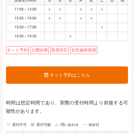
診療受付時間
月
火
水
木
金
土
日
祝
11:00～13:00
○
○
○
○
○
15:00～19:00
○
○
○
○
15:00～17:00
○
15:00～19:30
○
ネット予約
土曜診療
急患対応
女性歯科医師
ネット予約はこちら
時間は想定時間であり、実際の受付時間より前後する可
能性があります。
: 受付不可
: 受付可能
: 問い合わせ
: 休診日