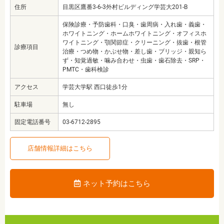
住所
目黒区鷹番3-6-3外村ビルディング学芸大201-B
保険診療・予防歯科・口臭・歯周病・入れ歯・義歯・
ホワイトニング・ホームホワイトニング・オフィスホ
ワイトニング・顎関節症・クリーニング・抜歯・根管
診療項目
治療・つめ物・かぶせ物・差し歯・ブリッジ・親知ら
ず・知覚過敏・噛み合わせ・虫歯・歯石除去・SRP・
PMTC・歯科検診
アクセス
学芸大学駅 西口徒歩1分
駐車場
無し
固定電話番号
03-6712-2895
店舗情報詳細はこちら
ネット予約はこちら