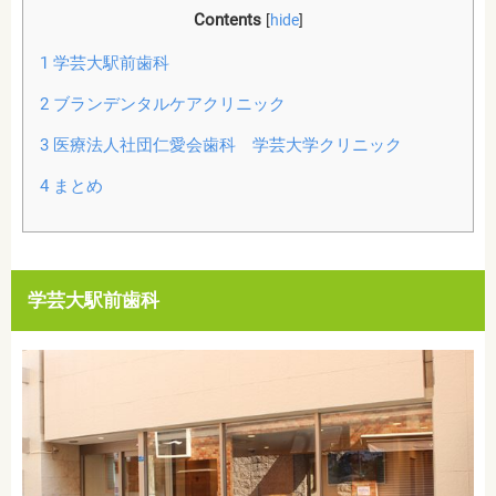
Contents
[
hide
]
1
学芸大駅前歯科
2
ブランデンタルケアクリニック
3
医療法人社団仁愛会歯科 学芸大学クリニック
4
まとめ
学芸大駅前歯科