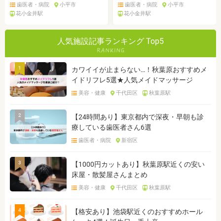
歯医者・病院
小平市
歯医者・病院
小平市
花小金井駅
花小金井駅
人気施設記事ランキング Top5
1
カワイイが止まらない…！秋葉原おすすめメ
イドリフレ5選★人気メイドマッサージ
美容・健康
千代田区
秋葉原駅
2
【24時間あり】東京都内で深夜・早朝も診
療している歯医者さん6選
歯医者・病院
新宿区
3
【1000円カットあり】秋葉原駅近くの安い
床屋・散髪屋さんまとめ
美容・健康
千代田区
秋葉原駅
4
【格安あり】池袋駅近くのおすすめホール