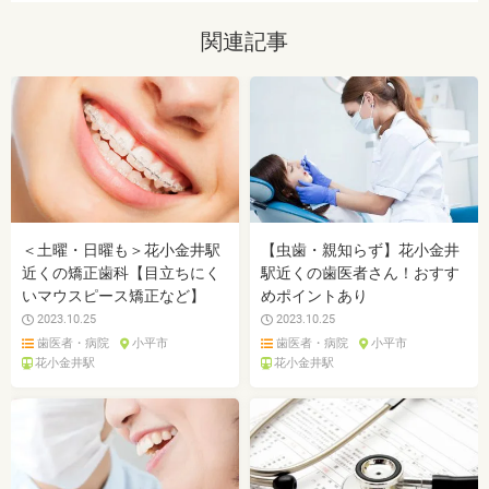
関連記事
＜土曜・日曜も＞花小金井駅
【虫歯・親知らず】花小金井
近くの矯正歯科【目立ちにく
駅近くの歯医者さん！おすす
いマウスピース矯正など】
めポイントあり
2023.10.25
2023.10.25
歯医者・病院
小平市
歯医者・病院
小平市
花小金井駅
花小金井駅