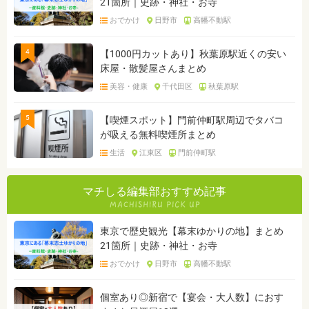
21箇所｜史跡・神社・お寺
おでかけ
日野市
高幡不動駅
4
【1000円カットあり】秋葉原駅近くの安い
床屋・散髪屋さんまとめ
美容・健康
千代田区
秋葉原駅
5
【喫煙スポット】門前仲町駅周辺でタバコ
が吸える無料喫煙所まとめ
生活
江東区
門前仲町駅
マチしる編集部おすすめ記事
東京で歴史観光【幕末ゆかりの地】まとめ
21箇所｜史跡・神社・お寺
おでかけ
日野市
高幡不動駅
個室あり◎新宿で【宴会・大人数】におす