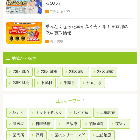
るSOS」
マチしるSOS
乗れなくなった車が高く売れる！東京都の
廃車買取情報
廃車買取
地域から探す
23区-都心
23区-城東
23区-城西
23区-城南
23区-城北
市町村
千葉県
神奈川県
注目キーワード
駅近く
ネット予約あり
おすすめ
土曜診療
歯医者
日曜診療
土日診療
予防歯科
夜遅く
歯周病
評判
歯のクリーニング
虫歯治療