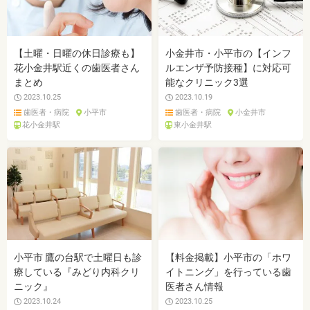
【土曜・日曜の休日診療も】
小金井市・小平市の【インフ
花小金井駅近くの歯医者さん
ルエンザ予防接種】に対応可
まとめ
能なクリニック3選
2023.10.25
2023.10.19
歯医者・病院
小平市
歯医者・病院
小金井市
花小金井駅
東小金井駅
小平市 鷹の台駅で土曜日も診
【料金掲載】小平市の「ホワ
療している『みどり内科クリ
イトニング」を行っている歯
ニック』
医者さん情報
2023.10.24
2023.10.25