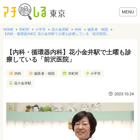
HOME
市町村
小平市
花小金井駅
内科
歯医者・病院
【内科・循環器内科】花小金井駅で土曜も診療している「前沢医院」
【内科・循環器内科】花小金井駅で土曜も診
グルメ
療している「前沢医院」
内科
歯医者・病院
市町村
小平市
美容・健康
花小金井駅
歯医者・病院
2023.10.24
おでかけ
生活