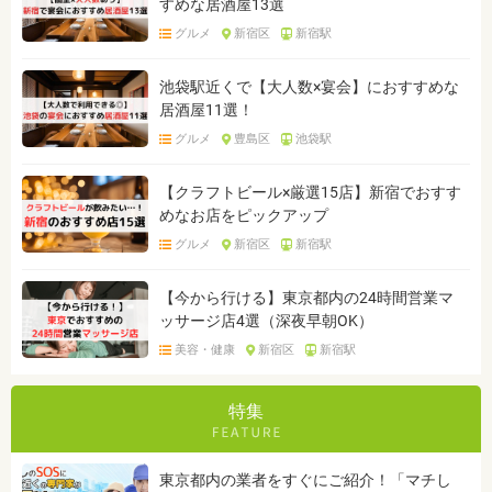
すめな居酒屋13選
グルメ
新宿区
新宿駅
池袋駅近くで【大人数×宴会】におすすめな
居酒屋11選！
グルメ
豊島区
池袋駅
【クラフトビール×厳選15店】新宿でおすす
めなお店をピックアップ
グルメ
新宿区
新宿駅
【今から行ける】東京都内の24時間営業マ
ッサージ店4選（深夜早朝OK）
美容・健康
新宿区
新宿駅
特集
東京都内の業者をすぐにご紹介！「マチし