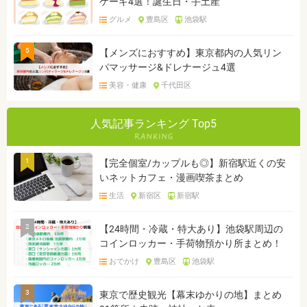
ケーキ4選！誕生日・手土産
グルメ
豊島区
池袋駅
5
【メンズにおすすめ】東京都内の人気リン
パマッサージ&ドレナージュ4選
美容・健康
千代田区
人気記事ランキング Top5
1
【完全個室/カップルも◎】新宿駅近くの安
いネットカフェ・漫画喫茶まとめ
生活
新宿区
新宿駅
2
【24時間・冷蔵・特大あり】池袋駅周辺の
コインロッカー・手荷物預かり所まとめ！
おでかけ
豊島区
池袋駅
3
東京で歴史観光【幕末ゆかりの地】まとめ