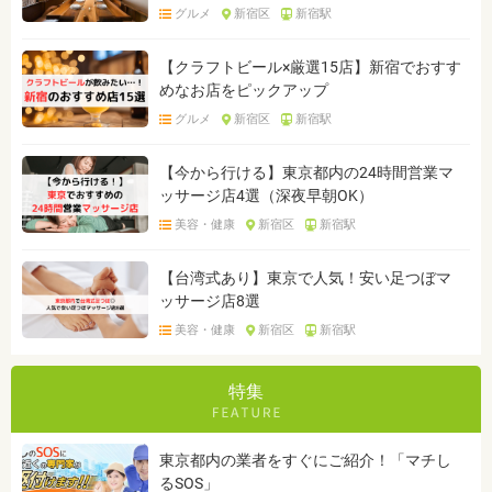
グルメ
新宿区
新宿駅
【クラフトビール×厳選15店】新宿でおすす
めなお店をピックアップ
グルメ
新宿区
新宿駅
【今から行ける】東京都内の24時間営業マ
ッサージ店4選（深夜早朝OK）
美容・健康
新宿区
新宿駅
【台湾式あり】東京で人気！安い足つぼマ
ッサージ店8選
美容・健康
新宿区
新宿駅
特集
東京都内の業者をすぐにご紹介！「マチし
るSOS」