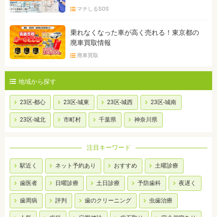
マチしるSOS
乗れなくなった車が高く売れる！東京都の
廃車買取情報
廃車買取
地域から探す
23区-都心
23区-城東
23区-城西
23区-城南
23区-城北
市町村
千葉県
神奈川県
注目キーワード
駅近く
ネット予約あり
おすすめ
土曜診療
歯医者
日曜診療
土日診療
予防歯科
夜遅く
歯周病
評判
歯のクリーニング
虫歯治療