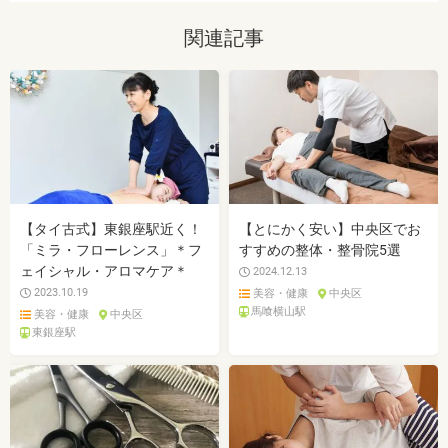
関連記事
【タイ古式】東銀座駅近く！
【とにかく安い】中央区でお
「ミラ・フローレンス」＊フ
すすめの整体・整骨院5選
ェイシャル・アロマケア＊
2024.12.13
2023.10.19
美容・健康
中央区
馬喰横山駅
美容・健康
中央区
東銀座駅