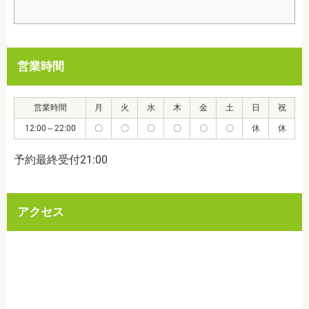
営業時間
営業時間
月
火
水
木
金
土
日
祝
12:00～22:00
〇
〇
〇
〇
〇
〇
休
休
予約最終受付21:00
アクセス