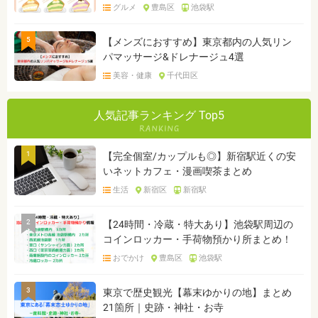
グルメ
豊島区
池袋駅
5
【メンズにおすすめ】東京都内の人気リン
パマッサージ&ドレナージュ4選
美容・健康
千代田区
人気記事ランキング Top5
1
【完全個室/カップルも◎】新宿駅近くの安
いネットカフェ・漫画喫茶まとめ
生活
新宿区
新宿駅
2
【24時間・冷蔵・特大あり】池袋駅周辺の
コインロッカー・手荷物預かり所まとめ！
おでかけ
豊島区
池袋駅
3
東京で歴史観光【幕末ゆかりの地】まとめ
21箇所｜史跡・神社・お寺