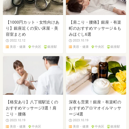
【1000円カット・女性向けあ
【肩こり・腰痛】銀座・有楽
り】銀座近くの安い床屋・美
町のおすすめマッサージ＆も
容室まとめ
みほぐし6選
2022.12.12
2023.10.19
美容・健康
中央区
銀座駅
美容・健康
中央区
銀座駅
【格安あり】八丁堀駅近くの
深夜も営業！銀座・有楽町の
おすすめマッサージ3選！肩
おすすめアロマオイルマッサ
こり・腰痛
ージ4選
2023.10.19
2023.10.19
美容・健康
中央区
美容・健康
中央区
銀座駅