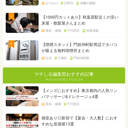
おでかけ
日野市
高幡不動駅
4
【1000円カットあり】秋葉原駅近くの安い
床屋・散髪屋さんまとめ
美容・健康
千代田区
秋葉原駅
5
【喫煙スポット】門前仲町駅周辺でタバコ
が吸える無料喫煙所まとめ
生活
江東区
門前仲町駅
マチしる編集部おすすめ記事
【メンズにおすすめ】東京都内の人気リン
パマッサージ&ドレナージュ4選
美容・健康
千代田区
個室あり◎新宿で【宴会・大人数】におす
すめな居酒屋13選