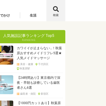
でかけ
生活
検索
人気施設記事ランキング Top5
カワイイが止まらない…！秋葉
原おすすめメイドリフレ5選★
人気メイドマッサージ
美容・健康
千代田区
秋葉原駅
【24時間あり】東京都内で深
夜・早朝も診療している歯医
者さん6選
歯医者・病院
新宿区
【1000円カットあり】秋葉原