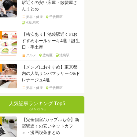
駅近くの安い床屋・散髪屋さ
んまとめ
美容・健康
千代田区
秋葉原駅
【格安あり】池袋駅近くのお
すすめホールケーキ4選！誕生
日・手土産
グルメ
豊島区
池袋駅
【メンズにおすすめ】東京都
内の人気リンパマッサージ&ド
レナージュ4選
美容・健康
千代田区
人気記事ランキング Top5
【完全個室/カップルも◎】新
宿駅近くの安いネットカフ
ェ・漫画喫茶まとめ