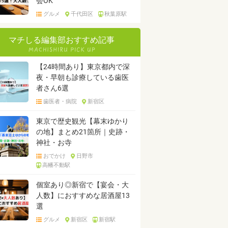
会OK
グルメ
千代田区
秋葉原駅
マチしる編集部おすすめ記事
【24時間あり】東京都内で深
夜・早朝も診療している歯医
者さん6選
歯医者・病院
新宿区
東京で歴史観光【幕末ゆかり
の地】まとめ21箇所｜史跡・
神社・お寺
おでかけ
日野市
高幡不動駅
個室あり◎新宿で【宴会・大
人数】におすすめな居酒屋13
選
グルメ
新宿区
新宿駅