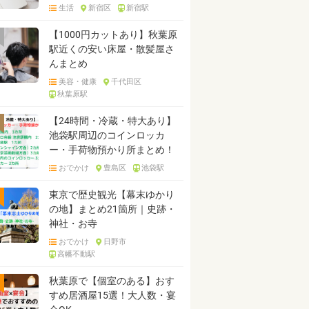
生活
新宿区
新宿駅
【1000円カットあり】秋葉原
駅近くの安い床屋・散髪屋さ
んまとめ
美容・健康
千代田区
秋葉原駅
【24時間・冷蔵・特大あり】
池袋駅周辺のコインロッカ
ー・手荷物預かり所まとめ！
おでかけ
豊島区
池袋駅
東京で歴史観光【幕末ゆかり
の地】まとめ21箇所｜史跡・
神社・お寺
おでかけ
日野市
高幡不動駅
秋葉原で【個室のある】おす
すめ居酒屋15選！大人数・宴