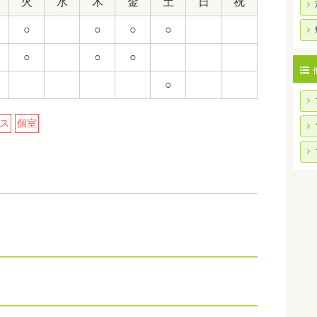
火
水
木
金
土
日
祝
○
○
○
○
○
○
○
○
ス
個室