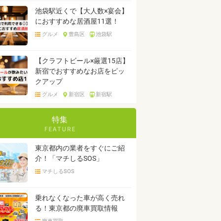
池袋駅近くで【大人数×宴会】
におすすめな居酒屋11選！
グルメ
豊島区
池袋駅
【クラフトビール×厳選15店】
新宿でおすすめなお店をピッ
クアップ
グルメ
新宿区
新宿駅
特集
東京都内の業者をすぐにご紹
介！「マチしるSOS」
マチしるSOS
乗れなくなった車が高く売れ
る！東京都の廃車買取情報