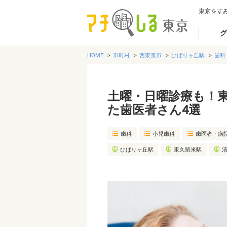
東京をす
グ
HOME
市町村
西東京市
ひばりヶ丘駅
歯科
土曜・日曜診療も！
た歯医者さん4選
歯科
小児歯科
歯医者・病
ひばりヶ丘駅
東久留米駅