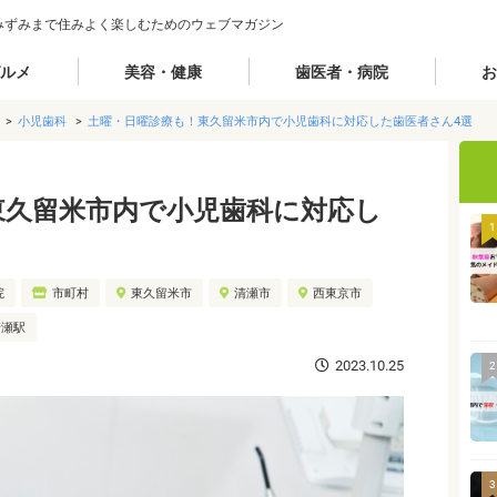
みずみまで住みよく楽しむためのウェブマガジン
ルメ
美容・健康
歯医者・病院
お
小児歯科
土曜・日曜診療も！東久留米市内で小児歯科に対応した歯医者さん4選
東久留米市内で小児歯科に対応し
1
院
市町村
東久留米市
清瀬市
西東京市
清瀬駅
2023.10.25
2
3