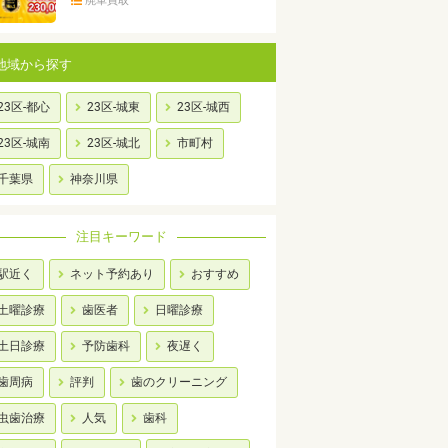
廃車買取
地域から探す
23区-都心
23区-城東
23区-城西
23区-城南
23区-城北
市町村
千葉県
神奈川県
注目キーワード
駅近く
ネット予約あり
おすすめ
土曜診療
歯医者
日曜診療
土日診療
予防歯科
夜遅く
歯周病
評判
歯のクリーニング
虫歯治療
人気
歯科