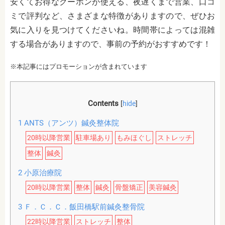
安くてお得なクーポンが使える、夜遅くまで営業、口コ
ミで評判など、さまざまな特徴がありますので、ぜひお
気に入りを見つけてくださいね。時間帯によっては混雑
する場合がありますので、事前の予約がおすすめです！
※本記事にはプロモーションが含まれています
Contents
[
hide
]
1
ANTS（アンツ）鍼灸整体院
20時以降営業
駐車場あり
もみほぐし
ストレッチ
整体
鍼灸
2
小原治療院
20時以降営業
整体
鍼灸
骨盤矯正
美容鍼灸
3
Ｆ．Ｃ．Ｃ．飯田橋駅前鍼灸整骨院
22時以降営業
ストレッチ
整体