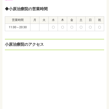
◆小原治療院の営業時間
営業時間
月
火
水
木
金
土
日
祝
11:00～20:30
〇
〇
〇
〇
〇
〇
小原治療院のアクセス