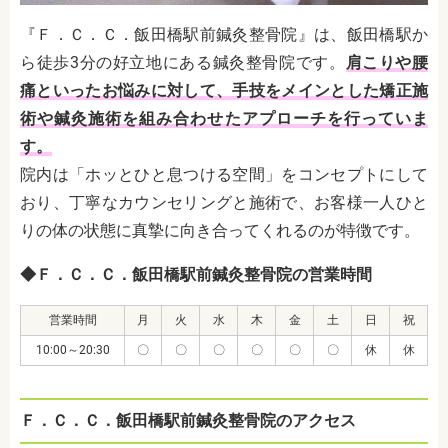
『Ｆ．Ｃ．Ｃ．飯田橋駅前鍼灸整骨院』は、飯田橋駅か
ら徒歩3分の好立地にある鍼灸整骨院です。
肩こりや腰
痛といったお悩みに対して、手技をメインとした矯正施
術や鍼灸施術を組み合わせたアプローチを行っていま
す。
院内は「ホッとひと息つける空間」をコンセプトにして
おり、丁寧なカウンセリングと施術で、お客様一人ひと
りの体の状態に真摯に向き合ってくれるのが特徴です。
◆Ｆ．Ｃ．Ｃ．飯田橋駅前鍼灸整骨院の営業時間
営業時間
月
火
水
木
金
土
日
祝
10:00～20:30
〇
〇
〇
〇
〇
〇
休
休
Ｆ．Ｃ．Ｃ．飯田橋駅前鍼灸整骨院のアクセス