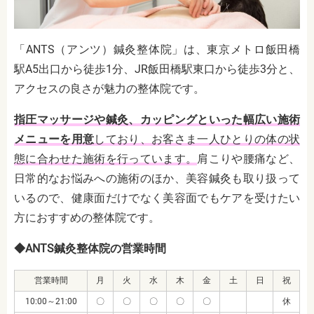
「ANTS（アンツ）鍼灸整体院」は、東京メトロ飯田橋
駅A5出口から徒歩1分、JR飯田橋駅東口から徒歩3分と、
アクセスの良さが魅力の整体院です。
指圧マッサージや鍼灸、カッピングといった幅広い施術
メニューを用意
しており、お客さま一人ひとりの体の状
態に合わせた施術を行っています。
肩こりや腰痛など、
日常的なお悩みへの施術のほか、美容鍼灸も取り扱って
いるので、健康面だけでなく美容面でもケアを受けたい
方におすすめの整体院です。
◆ANTS鍼灸整体院の営業時間
営業時間
月
火
水
木
金
土
日
祝
10:00～21:00
〇
〇
〇
〇
〇
休