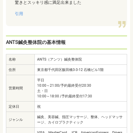
驚きとスッキリ感に満足出来ました
引用
ANTS鍼灸整体院の基本情報
名称
ANTS（アンツ）鍼灸整体院
住所
東京都千代田区飯田橋3-3-12 石橋ビル1階
平日
10:00～21:00/予約最終受付20:30
営業時間
土・日
10:00～18:00 /予約最終受付17:30
定休日
祝
鍼灸、美容鍼、指圧マッサージ、整体、ヘッドマッサ
ジャンル
ージ、カイロプラクティック
VISA、MasterCard、JCB、AmericanExpress、Diners