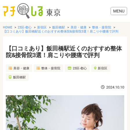
HOME
23区-都心
新宿区
飯田橋駅
美容・健康
整体・接骨院
【口コミあり】飯田橋駅近くのおすすめ整体院&接骨院3選！肩こりや腰痛で評判
【口コミあり】飯田橋駅近くのおすすめ整体
グルメ
院&接骨院3選！肩こりや腰痛で評判
美容・健康
整体・接骨院
23区-都心
新宿区
美容・健康
飯田橋駅
歯医者・病院
2024.10.10
おでかけ
生活