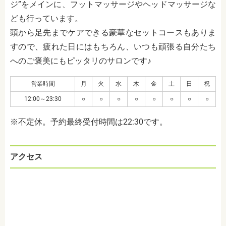
ジ”をメインに、フットマッサージやヘッドマッサージな
ども行っています。
頭から足先までケアできる豪華なセットコースもありま
すので、疲れた日にはもちろん、いつも頑張る自分たち
へのご褒美にもピッタリのサロンです♪
営業時間
月
火
水
木
金
土
日
祝
12:00～23:30
○
○
○
○
○
○
○
○
※不定休。予約最終受付時間は22:30です。
アクセス