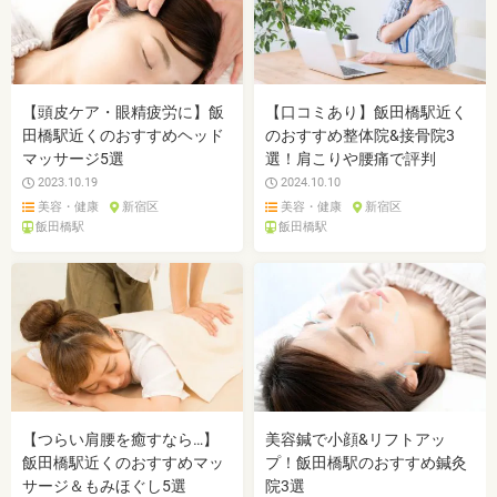
【頭皮ケア・眼精疲労に】飯
【口コミあり】飯田橋駅近く
田橋駅近くのおすすめヘッド
のおすすめ整体院&接骨院3
マッサージ5選
選！肩こりや腰痛で評判
2023.10.19
2024.10.10
美容・健康
新宿区
美容・健康
新宿区
飯田橋駅
飯田橋駅
【つらい肩腰を癒すなら…】
美容鍼で小顔&リフトアッ
飯田橋駅近くのおすすめマッ
プ！飯田橋駅のおすすめ鍼灸
サージ＆もみほぐし5選
院3選