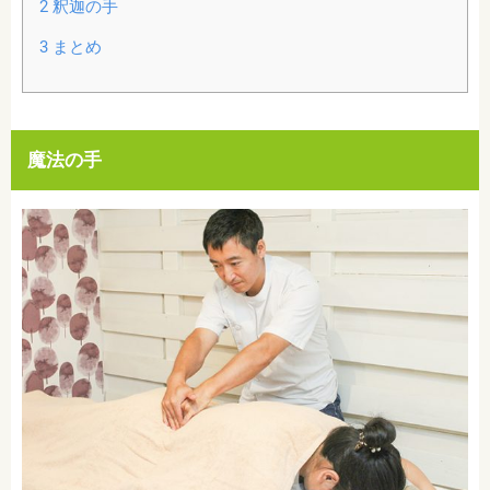
2
釈迦の手
3
まとめ
魔法の手