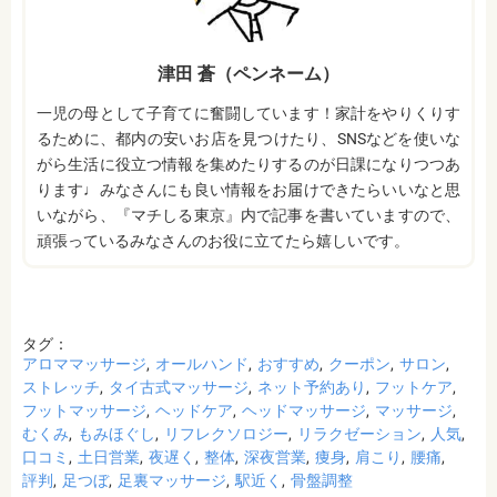
津田 蒼（ペンネーム）
一児の母として子育てに奮闘しています！家計をやりくりす
るために、都内の安いお店を見つけたり、SNSなどを使いな
がら生活に役立つ情報を集めたりするのが日課になりつつあ
ります♩みなさんにも良い情報をお届けできたらいいなと思
いながら、『マチしる東京』内で記事を書いていますので、
頑張っているみなさんのお役に立てたら嬉しいです。
タグ：
アロママッサージ
オールハンド
おすすめ
クーポン
サロン
ストレッチ
タイ古式マッサージ
ネット予約あり
フットケア
フットマッサージ
ヘッドケア
ヘッドマッサージ
マッサージ
むくみ
もみほぐし
リフレクソロジー
リラクゼーション
人気
口コミ
土日営業
夜遅く
整体
深夜営業
痩身
肩こり
腰痛
評判
足つぼ
足裏マッサージ
駅近く
骨盤調整