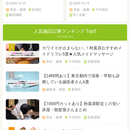
2024.10.10
2023.10.19
美容・健康
新宿区
美容・健康
千代田区
飯田橋駅
市ヶ谷駅
人気施設記事ランキング Top5
1
カワイイが止まらない…！秋葉原おすすめメ
イドリフレ5選★人気メイドマッサージ
美容・健康
千代田区
秋葉原駅
2
【24時間あり】東京都内で深夜・早朝も診
療している歯医者さん6選
歯医者・病院
新宿区
3
【1000円カットあり】秋葉原駅近くの安い
床屋・散髪屋さんまとめ
美容・健康
千代田区
秋葉原駅