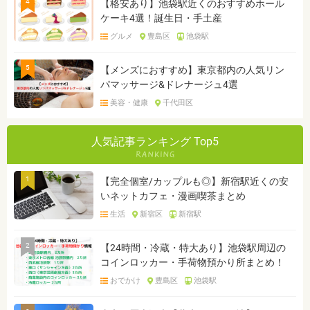
4
【格安あり】池袋駅近くのおすすめホール
ケーキ4選！誕生日・手土産
グルメ
豊島区
池袋駅
5
【メンズにおすすめ】東京都内の人気リン
パマッサージ&ドレナージュ4選
美容・健康
千代田区
人気記事ランキング Top5
1
【完全個室/カップルも◎】新宿駅近くの安
いネットカフェ・漫画喫茶まとめ
生活
新宿区
新宿駅
2
【24時間・冷蔵・特大あり】池袋駅周辺の
コインロッカー・手荷物預かり所まとめ！
おでかけ
豊島区
池袋駅