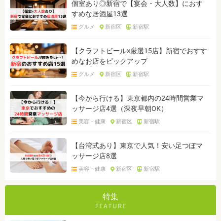
個室あり◎新宿で【宴会・大人数】におす
すめな居酒屋13選
グルメ
新宿区
新宿駅
【クラフトビール×厳選15店】新宿でおすす
めなお店をピックアップ
グルメ
新宿区
新宿駅
【今から行ける】東京都内の24時間営業マ
ッサージ店4選（深夜早朝OK）
美容・健康
新宿区
新宿駅
【台湾式あり】東京で人気！安い足つぼマ
ッサージ店8選
美容・健康
新宿区
新宿駅
特集