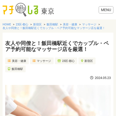
HOME
23区-都心
新宿区
飯田橋駅
美容・健康
マッサージ
友人や同僚と！飯田橋駅近くでカップル・ペア予約可能なマッサージ店を厳選！
友人や同僚と！飯田橋駅近くでカップル・ペ
グルメ
ア予約可能なマッサージ店を厳選！
美容・健康
マッサージ
23区-都心
新宿区
美容・健康
飯田橋駅
歯医者・病院
2024.05.23
おでかけ
生活