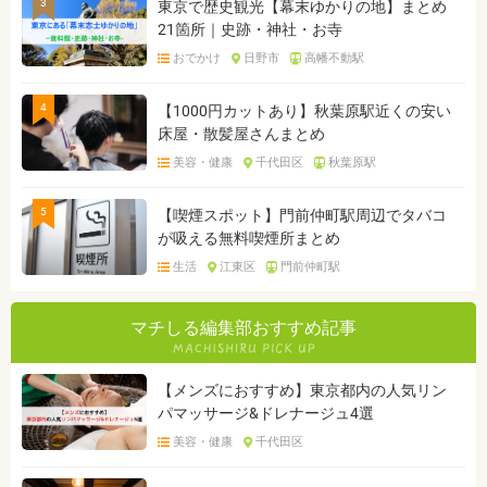
3
東京で歴史観光【幕末ゆかりの地】まとめ
21箇所｜史跡・神社・お寺
おでかけ
日野市
高幡不動駅
4
【1000円カットあり】秋葉原駅近くの安い
床屋・散髪屋さんまとめ
美容・健康
千代田区
秋葉原駅
5
【喫煙スポット】門前仲町駅周辺でタバコ
が吸える無料喫煙所まとめ
生活
江東区
門前仲町駅
マチしる編集部おすすめ記事
【メンズにおすすめ】東京都内の人気リン
パマッサージ&ドレナージュ4選
美容・健康
千代田区