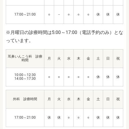
17:00～21:00
○
－
○
○
○
休
休
休
※月曜日の診療時間は5:00～17:00（電話予約のみ）とな
っています。
耳鼻いんこう科 診療
月
火
水
木
金
土
日
祝
時間
10:00～12:30
○
○
○
○
○
休
休
休
14:00～17:30
外科 診療時間
月
火
水
木
金
土
日
祝
17:00～21:00
休
休
○
○
○
休
休
休