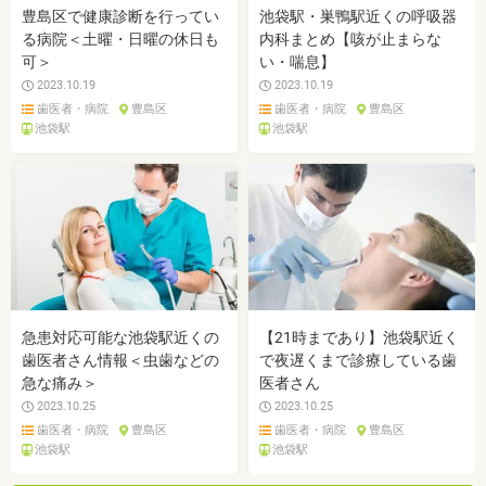
豊島区で健康診断を行ってい
池袋駅・巣鴨駅近くの呼吸器
る病院＜土曜・日曜の休日も
内科まとめ【咳が止まらな
可＞
い・喘息】
2023.10.19
2023.10.19
歯医者・病院
豊島区
歯医者・病院
豊島区
池袋駅
池袋駅
急患対応可能な池袋駅近くの
【21時まであり】池袋駅近く
歯医者さん情報＜虫歯などの
で夜遅くまで診療している歯
急な痛み＞
医者さん
2023.10.25
2023.10.25
歯医者・病院
豊島区
歯医者・病院
豊島区
池袋駅
池袋駅