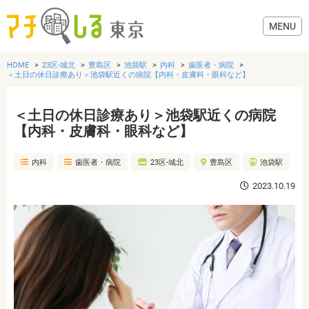
HOME
23区-城北
豊島区
池袋駅
内科
歯医者・病院
＜土日の休日診療あり＞池袋駅近くの病院【内科・皮膚科・眼科など】
＜土日の休日診療あり＞池袋駅近くの病院
グルメ
【内科・皮膚科・眼科など】
内科
歯医者・病院
23区-城北
豊島区
池袋駅
美容・健康
2023.10.19
歯医者・病院
おでかけ
生活