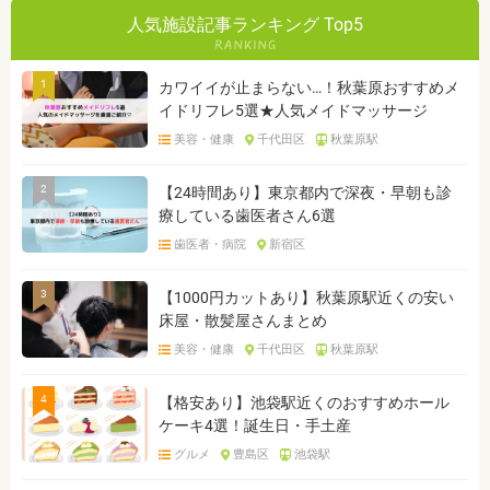
人気施設記事ランキング Top5
1
カワイイが止まらない…！秋葉原おすすめメ
イドリフレ5選★人気メイドマッサージ
美容・健康
千代田区
秋葉原駅
2
【24時間あり】東京都内で深夜・早朝も診
療している歯医者さん6選
歯医者・病院
新宿区
3
【1000円カットあり】秋葉原駅近くの安い
床屋・散髪屋さんまとめ
美容・健康
千代田区
秋葉原駅
4
【格安あり】池袋駅近くのおすすめホール
ケーキ4選！誕生日・手土産
グルメ
豊島区
池袋駅