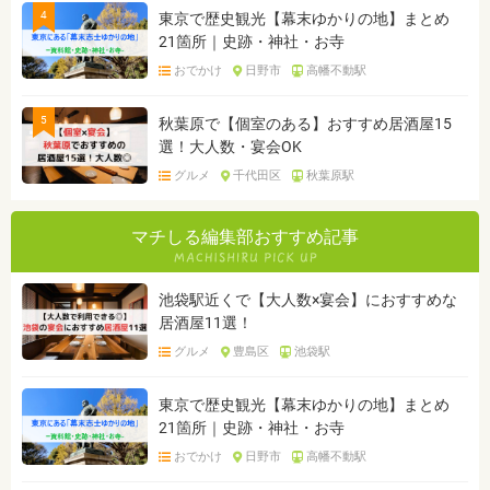
4
東京で歴史観光【幕末ゆかりの地】まとめ
21箇所｜史跡・神社・お寺
おでかけ
日野市
高幡不動駅
5
秋葉原で【個室のある】おすすめ居酒屋15
選！大人数・宴会OK
グルメ
千代田区
秋葉原駅
マチしる編集部おすすめ記事
池袋駅近くで【大人数×宴会】におすすめな
居酒屋11選！
グルメ
豊島区
池袋駅
東京で歴史観光【幕末ゆかりの地】まとめ
21箇所｜史跡・神社・お寺
おでかけ
日野市
高幡不動駅