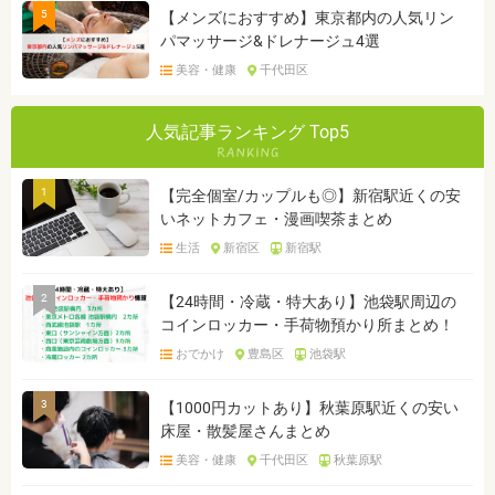
5
【メンズにおすすめ】東京都内の人気リン
パマッサージ&ドレナージュ4選
美容・健康
千代田区
人気記事ランキング Top5
1
【完全個室/カップルも◎】新宿駅近くの安
いネットカフェ・漫画喫茶まとめ
生活
新宿区
新宿駅
2
【24時間・冷蔵・特大あり】池袋駅周辺の
コインロッカー・手荷物預かり所まとめ！
おでかけ
豊島区
池袋駅
3
【1000円カットあり】秋葉原駅近くの安い
床屋・散髪屋さんまとめ
美容・健康
千代田区
秋葉原駅