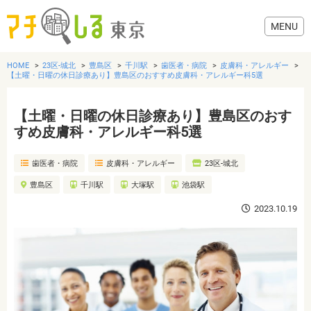
HOME
23区-城北
豊島区
千川駅
歯医者・病院
皮膚科・アレルギー
【土曜・日曜の休日診療あり】豊島区のおすすめ皮膚科・アレルギー科5選
【土曜・日曜の休日診療あり】豊島区のおす
グルメ
すめ皮膚科・アレルギー科5選
歯医者・病院
皮膚科・アレルギー
23区-城北
美容・健康
豊島区
千川駅
大塚駅
池袋駅
歯医者・病院
2023.10.19
おでかけ
生活