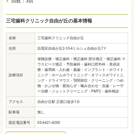
回数：3回
三宅歯科クリニック自由が丘の基本情報
名称
三宅歯科クリニック自由が丘
住所
目黒区自由が丘2-10-4ミルシェ自由が丘7Ｆ
保険診療・矯正歯科・矯正歯科 部分矯正・矯正歯科 マ
ウスピース矯正・予防歯科・歯科口腔外科・美容診
療・歯周病・入れ歯・義歯・インプラント・ホワイト
診療項目
ニング・ホームホワイトニング・オフィスホワイトニ
ング・ドライマウス・顎関節症・クリーニング・つめ
物・かぶせ物・親知らず・噛み合わせ・虫歯・レーザ
ー治療・ジェットクリーニング・PMTC・歯科検診
アクセス
自由が丘駅 正面口徒歩1分
駐車場
無し
固定電話番号
03-6421-4200