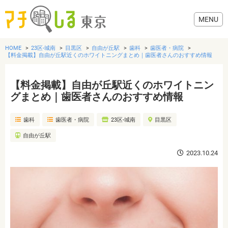
HOME
23区-城南
目黒区
自由が丘駅
歯科
歯医者・病院
【料金掲載】自由が丘駅近くのホワイトニングまとめ｜歯医者さんのおすすめ情報
【料金掲載】自由が丘駅近くのホワイトニン
グルメ
グまとめ｜歯医者さんのおすすめ情報
歯科
歯医者・病院
23区-城南
目黒区
美容・健康
自由が丘駅
歯医者・病院
2023.10.24
おでかけ
生活