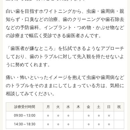
白い歯を目指すホワイトニングから、虫歯・歯周病・親
知らず・口臭などの治療、歯のクリーニングや歯石除去
などの予防歯科、インプラント・つめ物・かぶせ物など
の診療まで幅広く受診できる歯医者さんです。
「歯医者が嫌なところ」を払拭できるようなアプローチ
しており、歯のトラブルに対して先入観を持たせないよ
うに努めてくれます。
痛い・怖いといったイメージを抱えて虫歯や歯周病など
のトラブルをそのままにしてしまっている方は、気軽に
相談してみてください。
診療受付時間
月
火
水
木
金
土
日
祝
09:00～13:00
○
○
○
○
○
○
14:30～18:30
○
○
○
○
○
○