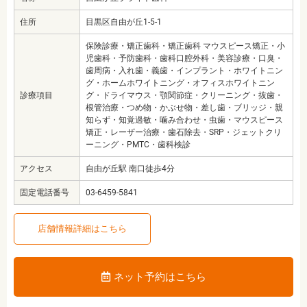
住所
目黒区自由が丘1-5-1
保険診療・矯正歯科・矯正歯科 マウスピース矯正・小
児歯科・予防歯科・歯科口腔外科・美容診療・口臭・
歯周病・入れ歯・義歯・インプラント・ホワイトニン
グ・ホームホワイトニング・オフィスホワイトニン
診療項目
グ・ドライマウス・顎関節症・クリーニング・抜歯・
根管治療・つめ物・かぶせ物・差し歯・ブリッジ・親
知らず・知覚過敏・噛み合わせ・虫歯・マウスピース
矯正・レーザー治療・歯石除去・SRP・ジェットクリ
ーニング・PMTC・歯科検診
アクセス
自由が丘駅 南口徒歩4分
固定電話番号
03-6459-5841
店舗情報詳細はこちら
ネット予約はこちら