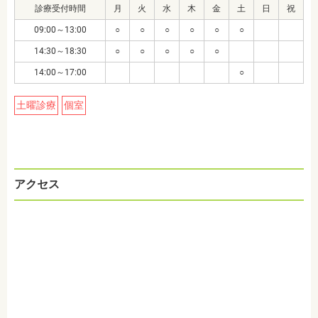
診療受付時間
月
火
水
木
金
土
日
祝
09:00～13:00
○
○
○
○
○
○
14:30～18:30
○
○
○
○
○
14:00～17:00
○
土曜診療
個室
アクセス