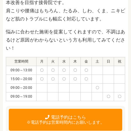
本改善を目指す接骨院です。
肩こりや腰痛はもちろん、たるみ、しわ、くま、ニキビ
など肌のトラブルにも幅広く対応しています。
悩みに合わせた施術を提案してくれますので、不調はあ
るけど原因がわからないという方も利用してみてくださ
い！
営業時間
月
火
水
木
金
土
日
祝
09:00～13:00
〇
〇
〇
〇
〇
15:00～20:00
〇
〇
〇
〇
〇
09:00～20:00
〇
09:00～19:00
〇
〇
電話予約はこちら
※電話予約は営業時間内にお願いします。