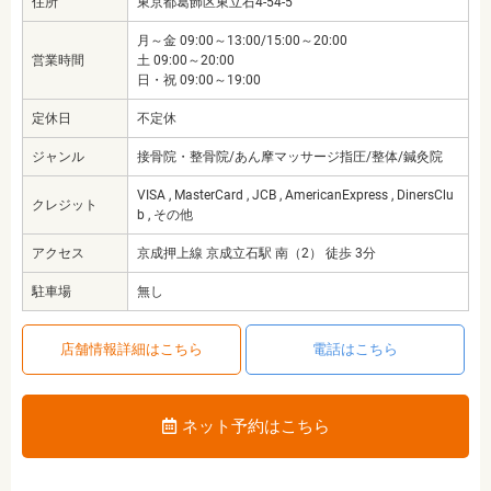
住所
東京都葛飾区東立石4-54-5
月～金 09:00～13:00/15:00～20:00
営業時間
土 09:00～20:00
日・祝 09:00～19:00
定休日
不定休
ジャンル
接骨院・整骨院/あん摩マッサージ指圧/整体/鍼灸院
VISA , MasterCard , JCB , AmericanExpress , DinersClu
クレジット
b , その他
アクセス
京成押上線 京成立石駅 南（2） 徒歩 3分
駐車場
無し
店舗情報詳細はこちら
電話はこちら
ネット予約はこちら