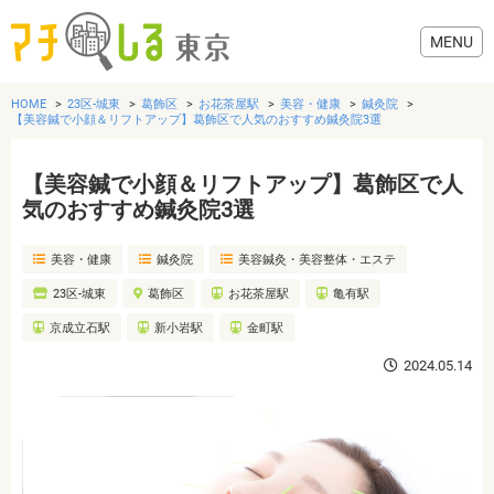
HOME
23区-城東
葛飾区
お花茶屋駅
美容・健康
鍼灸院
【美容鍼で小顔＆リフトアップ】葛飾区で人気のおすすめ鍼灸院3選
【美容鍼で小顔＆リフトアップ】葛飾区で人
グルメ
気のおすすめ鍼灸院3選
美容・健康
鍼灸院
美容鍼灸・美容整体・エステ
美容・健康
23区-城東
葛飾区
お花茶屋駅
亀有駅
歯医者・病院
京成立石駅
新小岩駅
金町駅
2024.05.14
おでかけ
生活