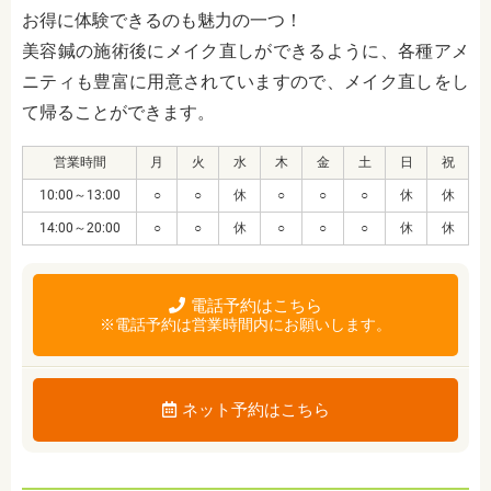
お得に体験できるのも魅力の一つ！
美容鍼の施術後にメイク直しができるように、各種アメ
ニティも豊富に用意されていますので、メイク直しをし
て帰ることができます。
営業時間
月
火
水
木
金
土
日
祝
10:00～13:00
○
○
休
○
○
○
休
休
14:00～20:00
○
○
休
○
○
○
休
休
電話予約はこちら
※電話予約は営業時間内にお願いします。
ネット予約はこちら