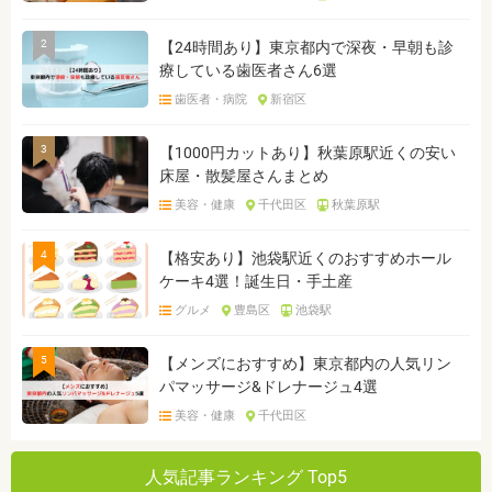
2
【24時間あり】東京都内で深夜・早朝も診
療している歯医者さん6選
歯医者・病院
新宿区
3
【1000円カットあり】秋葉原駅近くの安い
床屋・散髪屋さんまとめ
美容・健康
千代田区
秋葉原駅
4
【格安あり】池袋駅近くのおすすめホール
ケーキ4選！誕生日・手土産
グルメ
豊島区
池袋駅
5
【メンズにおすすめ】東京都内の人気リン
パマッサージ&ドレナージュ4選
美容・健康
千代田区
人気記事ランキング Top5