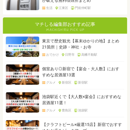
が吸える無料喫煙所まとめ
生活
江東区
門前仲町駅
マチしる編集部おすすめ記事
東京で歴史観光【幕末ゆかりの地】まとめ
21箇所｜史跡・神社・お寺
おでかけ
日野市
高幡不動駅
個室あり◎新宿で【宴会・大人数】におす
すめな居酒屋13選
グルメ
新宿区
新宿駅
池袋駅近くで【大人数×宴会】におすすめな
居酒屋11選！
グルメ
豊島区
池袋駅
【クラフトビール×厳選15店】新宿でおすす