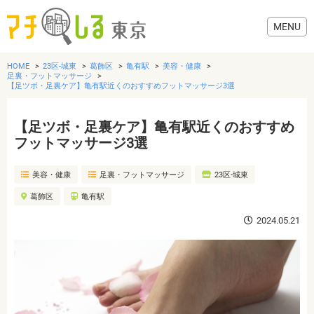
HOME
23区-城東
葛飾区
亀有駅
美容・健康
足裏・フットマッサージ
【足ツボ・足裏ケア】亀有駅近くのおすすめフットマッサージ3選
【足ツボ・足裏ケア】亀有駅近くのおすすめ
グルメ
フットマッサージ3選
美容・健康
美容・健康
足裏・フットマッサージ
23区-城東
葛飾区
亀有駅
歯医者・病院
2024.05.21
おでかけ
生活