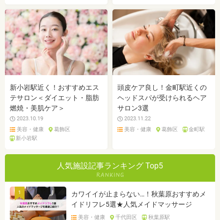
新小岩駅近く！おすすめエス
頭皮ケア良し！金町駅近くの
テサロン＜ダイエット・脂肪
ヘッドスパが受けられるヘア
燃焼・美肌ケア＞
サロン3選
2023.10.19
2023.11.22
美容・健康
葛飾区
美容・健康
葛飾区
金町駅
新小岩駅
人気施設記事ランキング Top5
1
カワイイが止まらない…！秋葉原おすすめメ
イドリフレ5選★人気メイドマッサージ
美容・健康
千代田区
秋葉原駅