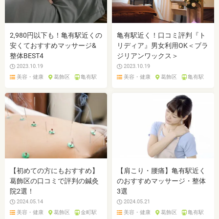
2,980円以下も！亀有駅近くの
亀有駅近く！口コミ評判『ト
安くておすすめマッサージ&
リディア』男女利用OK＜ブラ
整体BEST4
ジリアンワックス＞
2023.10.19
2023.10.19
美容・健康
葛飾区
亀有駅
美容・健康
葛飾区
亀有駅
【初めての方にもおすすめ】
【肩こり・腰痛】亀有駅近く
葛飾区の口コミで評判の鍼灸
のおすすめマッサージ・整体
院2選！
3選
2024.05.14
2024.05.21
美容・健康
葛飾区
金町駅
美容・健康
葛飾区
亀有駅