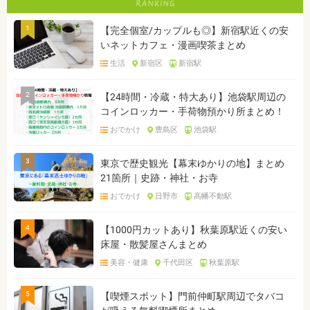
1
【完全個室/カップルも◎】新宿駅近くの安
いネットカフェ・漫画喫茶まとめ
生活
新宿区
新宿駅
2
【24時間・冷蔵・特大あり】池袋駅周辺の
コインロッカー・手荷物預かり所まとめ！
おでかけ
豊島区
池袋駅
3
東京で歴史観光【幕末ゆかりの地】まとめ
21箇所｜史跡・神社・お寺
おでかけ
日野市
高幡不動駅
4
【1000円カットあり】秋葉原駅近くの安い
床屋・散髪屋さんまとめ
美容・健康
千代田区
秋葉原駅
5
【喫煙スポット】門前仲町駅周辺でタバコ