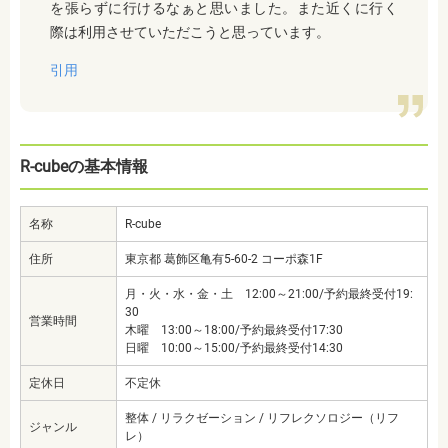
を張らずに行けるなぁと思いました。また近くに行く
際は利用させていただこうと思っています。
引用
R-cubeの基本情報
名称
R-cube
住所
東京都 葛飾区亀有5-60-2 コーポ森1F
月・火・水・金・土 12:00～21:00/予約最終受付19:
30
営業時間
木曜 13:00～18:00/予約最終受付17:30
日曜 10:00～15:00/予約最終受付14:30
定休日
不定休
整体 / リラクゼーション / リフレクソロジー（リフ
ジャンル
レ）