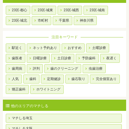
23区-都心
23区-城東
23区-城西
23区-城南
23区-城北
市町村
千葉県
神奈川県
注目キーワード
駅近く
ネット予約あり
おすすめ
土曜診療
歯医者
日曜診療
土日診療
予防歯科
夜遅く
歯周病
評判
歯のクリーニング
虫歯治療
人気
歯科
定期健診
歯石取り
完全個室あり
矯正歯科
ホワイトニング
他のエリアのマチしる
マチしる埼玉
マチしる大阪