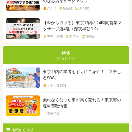
めなお店をピックアップ
グルメ
新宿区
新宿駅
【今から行ける】東京都内の24時間営業マ
ッサージ店4選（深夜早朝OK）
美容・健康
新宿区
新宿駅
特集
東京都内の業者をすぐにご紹介！「マチし
るSOS」
マチしるSOS
乗れなくなった車が高く売れる！東京都の
廃車買取情報
廃車買取
地域から探す