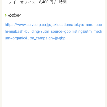
デイ・オフィス 8,400 円 / 1時間
公式HP
https://www.servcorp.co.jp/ja/locations/tokyo/marunouc
hi-nijubashi-building/?utm_source=gbp_listing&utm_medi
um=organic&utm_campaign=jp-gbp