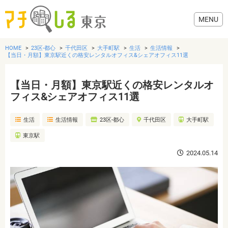
HOME
23区-都心
千代田区
大手町駅
生活
生活情報
【当日・月額】東京駅近くの格安レンタルオフィス&シェアオフィス11選
【当日・月額】東京駅近くの格安レンタルオ
グルメ
フィス&シェアオフィス11選
生活
生活情報
23区-都心
千代田区
大手町駅
美容・健康
東京駅
歯医者・病院
2024.05.14
おでかけ
生活