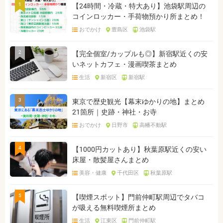
1
【24時間・冷蔵・特大あり】池袋駅周辺の
コインロッカー・手荷物預かり所まとめ！
おでかけ
豊島区
池袋駅
2
【完全個室/カップルも◎】新宿駅近くの安
いネットカフェ・漫画喫茶まとめ
生活
新宿区
新宿駅
3
東京で歴史観光【幕末ゆかりの地】まとめ
21箇所｜史跡・神社・お寺
おでかけ
日野市
高幡不動駅
4
【1000円カットあり】秋葉原駅近くの安い
床屋・散髪屋さんまとめ
美容・健康
千代田区
秋葉原駅
5
【喫煙スポット】門前仲町駅周辺でタバコ
が吸える無料喫煙所まとめ
生活
江東区
門前仲町駅