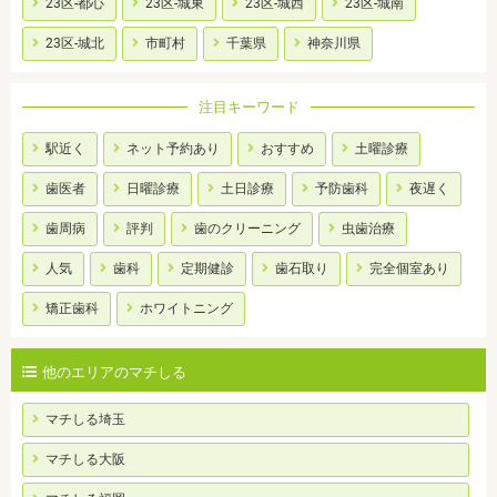
23区-都心
23区-城東
23区-城西
23区-城南
23区-城北
市町村
千葉県
神奈川県
注目キーワード
駅近く
ネット予約あり
おすすめ
土曜診療
歯医者
日曜診療
土日診療
予防歯科
夜遅く
歯周病
評判
歯のクリーニング
虫歯治療
人気
歯科
定期健診
歯石取り
完全個室あり
矯正歯科
ホワイトニング
他のエリアのマチしる
マチしる埼玉
マチしる大阪