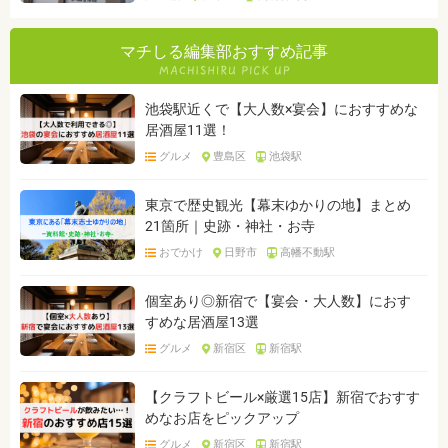
マチしる編集部おすすめ記事
池袋駅近くで【大人数×宴会】におすすめな
居酒屋11選！
グルメ
豊島区
池袋駅
東京で歴史観光【幕末ゆかりの地】まとめ
21箇所｜史跡・神社・お寺
おでかけ
日野市
高幡不動駅
個室あり◎新宿で【宴会・大人数】におす
すめな居酒屋13選
グルメ
新宿区
新宿駅
【クラフトビール×厳選15店】新宿でおすす
めなお店をピックアップ
グルメ
新宿区
新宿駅