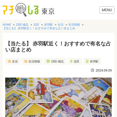
HOME
23区-城北
北区
赤羽駅
生活
生活情報
【当たる】 赤羽駅近く！おすすめで有名な占い店まとめ
【当たる】 赤羽駅近く！おすすめで有名な占
グルメ
い店まとめ
生活
生活情報
23区-城北
北区
赤羽駅
美容・健康
2024.09.09
歯医者・病院
おでかけ
生活