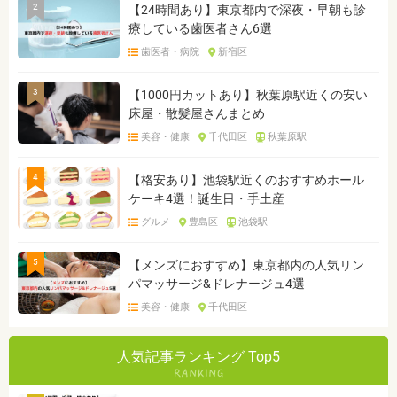
2
【24時間あり】東京都内で深夜・早朝も診
療している歯医者さん6選
歯医者・病院
新宿区
3
【1000円カットあり】秋葉原駅近くの安い
床屋・散髪屋さんまとめ
美容・健康
千代田区
秋葉原駅
4
【格安あり】池袋駅近くのおすすめホール
ケーキ4選！誕生日・手土産
グルメ
豊島区
池袋駅
5
【メンズにおすすめ】東京都内の人気リン
パマッサージ&ドレナージュ4選
美容・健康
千代田区
人気記事ランキング Top5