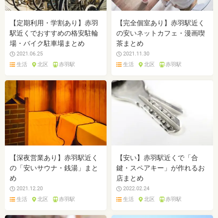
【定期利用・学割あり】赤羽
【完全個室あり】赤羽駅近く
駅近くでおすすめの格安駐輪
の安いネットカフェ・漫画喫
場・バイク駐車場まとめ
茶まとめ
2021.06.25
2021.11.30
生活
北区
赤羽駅
生活
北区
赤羽駅
【深夜営業あり】赤羽駅近く
【安い】赤羽駅近くで「合
の「安いサウナ・銭湯」まと
鍵・スペアキー」が作れるお
め
店まとめ
2021.12.20
2022.02.24
生活
北区
赤羽駅
生活
北区
赤羽駅