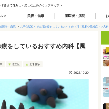
みずみまで住みよく楽しむためのウェブマガジン
ルメ
美容・健康
歯医者・病院
お
歯医者・病院
北千住駅近くで土曜診療をしているおすすめ内科【風邪や花粉症・小児科
診療をしているおすすめ内科【風
1
】
城東
足立区
北千住駅
2023.10.20
2
3