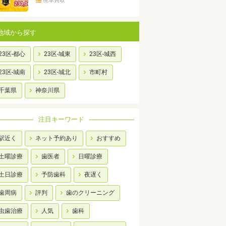
廃車買取
地域から探す
23区-都心
23区-城東
23区-城西
23区-城南
23区-城北
市町村
千葉県
神奈川県
注目キーワード
駅近く
ネット予約あり
おすすめ
土曜診療
歯医者
日曜診療
土日診療
予防歯科
夜遅く
歯周病
評判
歯のクリーニング
虫歯治療
人気
歯科