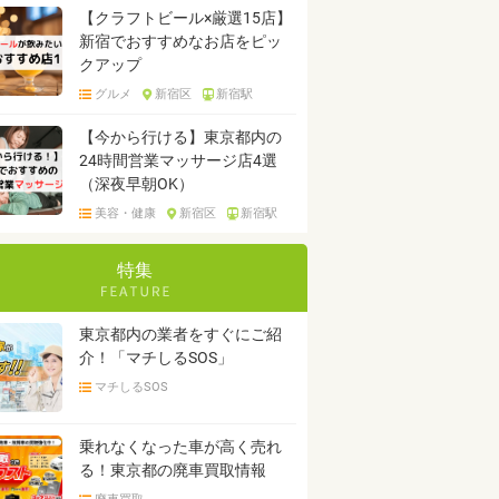
【クラフトビール×厳選15店】
新宿でおすすめなお店をピッ
クアップ
グルメ
新宿区
新宿駅
【今から行ける】東京都内の
24時間営業マッサージ店4選
（深夜早朝OK）
美容・健康
新宿区
新宿駅
特集
東京都内の業者をすぐにご紹
介！「マチしるSOS」
マチしるSOS
乗れなくなった車が高く売れ
る！東京都の廃車買取情報