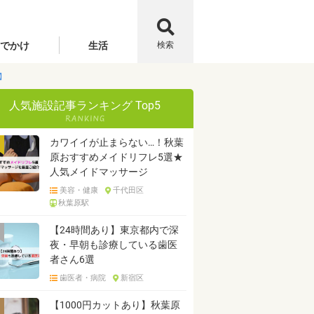
でかけ
生活
検索
】
人気施設記事ランキング Top5
カワイイが止まらない…！秋葉
原おすすめメイドリフレ5選★
人気メイドマッサージ
美容・健康
千代田区
秋葉原駅
【24時間あり】東京都内で深
夜・早朝も診療している歯医
者さん6選
歯医者・病院
新宿区
【1000円カットあり】秋葉原