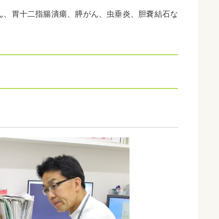
ん、胃十二指腸潰瘍、膵がん、虫垂炎、胆嚢結石な
ト