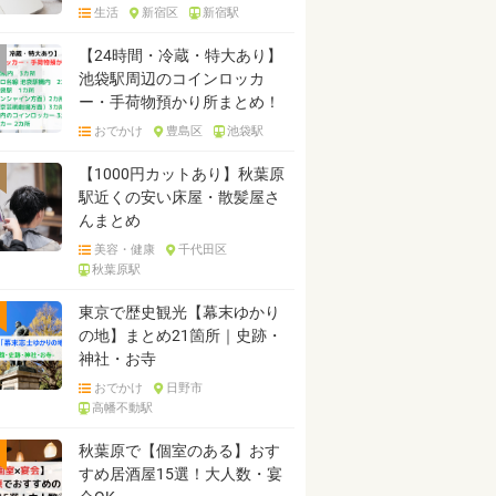
生活
新宿区
新宿駅
【24時間・冷蔵・特大あり】
池袋駅周辺のコインロッカ
ー・手荷物預かり所まとめ！
おでかけ
豊島区
池袋駅
【1000円カットあり】秋葉原
駅近くの安い床屋・散髪屋さ
んまとめ
美容・健康
千代田区
秋葉原駅
東京で歴史観光【幕末ゆかり
の地】まとめ21箇所｜史跡・
神社・お寺
おでかけ
日野市
高幡不動駅
秋葉原で【個室のある】おす
すめ居酒屋15選！大人数・宴