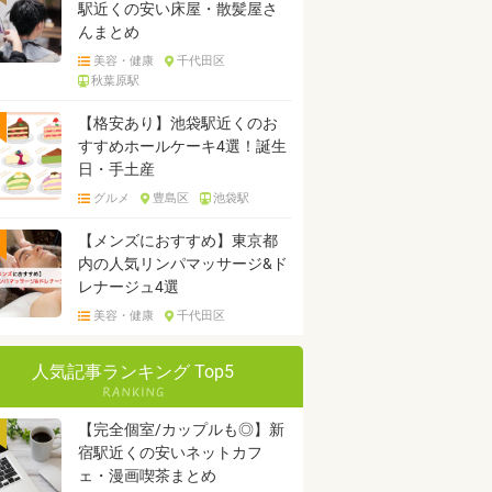
駅近くの安い床屋・散髪屋さ
んまとめ
美容・健康
千代田区
秋葉原駅
【格安あり】池袋駅近くのお
すすめホールケーキ4選！誕生
日・手土産
グルメ
豊島区
池袋駅
【メンズにおすすめ】東京都
内の人気リンパマッサージ&ド
レナージュ4選
美容・健康
千代田区
人気記事ランキング Top5
【完全個室/カップルも◎】新
宿駅近くの安いネットカフ
ェ・漫画喫茶まとめ