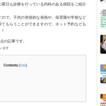
土曜日も診療を行っている内科のある病院をご紹介
2
すので、子供の突発的な発熱や、保育園や学校など
診てもらうことができますので、ネット予約なども
う！
3
時点の記事です。
います
Contents
[
hide
]
4
5