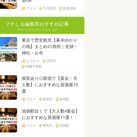
会OK
グルメ
千代田区
秋葉原駅
マチしる編集部おすすめ記事
東京で歴史観光【幕末ゆかり
の地】まとめ21箇所｜史跡・
神社・お寺
おでかけ
日野市
高幡不動駅
個室あり◎新宿で【宴会・大
人数】におすすめな居酒屋13
選
グルメ
新宿区
新宿駅
池袋駅近くで【大人数×宴会】
におすすめな居酒屋11選！
グルメ
豊島区
池袋駅