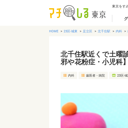
東京をす
グ
HOME
23区-城東
足立区
北千住駅
内科
北千住駅近くで土曜
邪や花粉症・小児科
内科
歯医者・病院
23区-