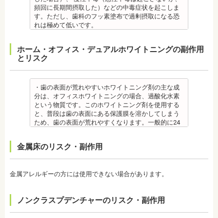
日本大学歯学部非常勤講師
す。
【プロフィール】
・特殊な噛み合わせ、骨の硬さ、歯のかたちの場合
原因がわかれば口臭軽減に向けて指導が行われま
頻回に長期間摂取した）などの中毒症状を起こしま
社会福祉法人富士白苑理事
監修医情報 医療法人社団日坂会 理事長 日坂充宏
日本歯科大学新潟生命歯学部卒業
は、治療期間が長くなる場合があります。
す。
す。ただし、歯科のフッ素塗布で過剰摂取になる恐
先生
新潟大学医歯学総合病院にて研修
・舌で歯を押す癖や、歯並びに悪影響をあたえる癖
監修医情報 菊地由利佳先生
れは極めて低いです。
【プロフィール】 日本大学歯学部卒業
都内歯科医院にて勤務
が改善されない方は、治療期間が延びる場合があり
【プロフィール】
また、歯の形成期に過度にフッ素を摂取すると歯の
日本大学歯学部口腔外科第２講座大学院卒業
ます。
日本歯科大学新潟生命歯学部卒業
フッ素症（斑状歯）が発生する場合があります。
ホーム・オフィス・デュアルホワイトニングの副作用
歯学博士（口腔外科学）
・矯正治療で歯を動かして歯並びを整える「動的治
新潟大学医歯学総合病院にて研修
（過剰摂取）推定中毒量は、5歳児（体重18Kg）が
とリスク
日本大学歯学部非常勤講師
療」を終えて歯並びが改善されても、まだ歯が元の
都内歯科医院にて勤務
週5回法のフッ化物洗口液（0.05％フッ化ナトリウム
社会福祉法人富士白苑理事
位置に戻ろうとする傾向があるため、一定期間動か
溶液）を40人分一度に飲んだ場合に到達（厚生労働
した歯をとどめておく保定が必要です。歯の位置が
省 フッ化物の急性中毒量 e-ヘルスネット）
安定するまでの保定期間には個人差があるので、治
また、フッ素を塗った場合でも、ブラッシング不足
・歯の表面が荒れやすいホワイトニング剤の主な成
療後も歯科医師の指示を守ってください。
や磨き残しがあれば虫歯はできてしまいます。フッ
分は、オフィスホワイトニングの場合、過酸化水素
監修医情報 医療法人社団日坂会 理事長 日坂充宏
素は虫歯ができにくくなるだけで、通常の歯ブラ
という物質です。このホワイトニング剤を使用する
先生
シ、歯間掃除などは必要です。
と、普段は歯の表面にある保護膜を溶かしてしまう
【プロフィール】
備考 フッ素を塗布して、歯をコーティングし虫歯に
ため、歯の表面が荒れやすくなります。一般的に24
日本大学歯学部卒業
強い歯にする予防歯科処置です。もともとフッ素は
～48時間程度で保護膜はもとに戻りますが、その間
日本大学歯学部口腔外科第２講座大学院卒業
体内に存在している物質の一つなので安心して使用
は特に注意が必要です。
金属床のリスク・副作用
歯学博士（口腔外科学）
することが可能です。特に、塗布する時期に制限が
・ホワイトニング剤の影響で知覚過敏がおこるケー
日本大学歯学部非常勤講師
ないため、生えたての乳歯にも塗布することが可能
スがあります。薬剤が歯の神経に強い刺激を与えて
社会福祉法人富士白苑理事
です。
しまうため、神経が敏感になりやすいのです。オフ
金属アレルギーの方には使用できない場合があります。
監修医情報 菊地由利佳先生
ィスホワイトニングで使用する薬剤はホームホワイ
【プロフィール】
トニングのものより濃度が高いため、より知覚過敏
日本歯科大学新潟生命歯学部卒業
になりやすい傾向があります。
ノンクラスプデンチャーのリスク・副作用
新潟大学医歯学総合病院にて研修
・歯科で行うホワイトニングでも1回の施術で思った
都内歯科医院にて勤務
ような白さに仕上がらないことがあります。また、