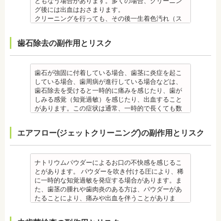
ともなう場合があります。多くの場合、クリーニン
・歯や骨の状態、歯の動きを妨げる癖があった場
節症を発症する場合があります。他にも自律神経失
・矯正終了後に噛み合わせが悪くなる可能性があり
ント治療はできません。痛み止め、抗生物質等を治
歯学博士（口腔外科学）
宏先生
グ後には出血はおさまります。
合、虫歯や歯周病の発生など、治療計画よりも治療
調症になることもあります。かみ合わせが原因の場
ます。
療に使用するため妊娠中、妊娠の可能性のある方、
日本大学歯学部非常勤講師
【プロフィール】
クリーニングを行っても、その後一生着色汚れ（ス
期間が長くなる場合があります。
合は、かみ合わせの治療を行います。 その他
噛み合わせが悪くなると、咀嚼障害、頭痛、肩こり
授乳中の方は、インプラント治療はお控えくださ
社会福祉法人富士白苑理事
日本大学歯学部卒業
テイン）や歯垢・歯石がつかないわけではありませ
・矯正治療では、歯肉が下がる場合（歯肉退縮）が
・矯正中、頭痛、首や肩のこり、強い倦怠感、吐き
を招く事があります。また、噛み合わせのバランス
い。
日本大学歯学部口腔外科第２講座大学院卒業
ん。クリーニング後にも、日々の生活で再付着しま
あります。特に切歯（せっし：上下前歯各4本）、歯
気、不眠など不定愁訴が起こる場合がありますの
が崩れることで、口が大きく開かない、食事を噛む
・心臓の疾患、骨粗鬆症等、内科的にインプラント
歯石除去の副作用とリスク
歯学博士（口腔外科学）
す。また、歯科のクリーニングだけでは、虫歯や歯
の凸凹が大きい患者様の場合、発症する事がありま
で、鎮痛剤、吐き気止め等、歯科医師の指示のもと
ときに痛みが出る顎関節症を発症する場合がありま
治療に適さないケースもあります。また、普段服薬
日本大学歯学部非常勤講師 社会福祉法人富士白苑理
周病の予防にはなりません。
す。
服用する場合があります。
す。他にも自律神経失調症になることもあります。
している血圧のお薬等も治療に影響する場合があり
事
毎日のブラッシングなどは継続して行う必要があり
・顎の成長に合わせて歯並びを治していくため、一
・治療中と治療後の見た目に個人差が大きくあらわ
噛み合わせが原因の場合は、噛み合わせの治療を行
ます。治療相談時に申告してください。
ます。
歯石が強固に付着している場合、歯茎に炎症を起こ
時的に歯並びが悪い状態になることもあります。
れる治療です。また、歯科医師との見解の相違も起
います。
・歯がない箇所のリカバリー治療ですが、その欠損
備考
している場合、歯周病が進行している場合などは、
・大人になってから再度矯正が必要になることがあ
こりえます。歯科医師とよくご相談ください。
・矯正終了後に矯正箇所が元に戻る場合もありま
箇所のみの治療ではなく、全体のかみ合わせを提案
自宅で、歯磨きをしていても、落とすことの出来な
歯石除去を受けると一時的に痛みを感じたり、歯が
ります。
・矯正力が強すぎると、歯の根が短くなる「歯根吸
す。
してくれる方針を選択するとよいでしょう。
い汚れや、歯石の元となる歯垢・バイオフィルムを
しみる感覚（知覚過敏）を感じたり、出血すること
・定期的な通院などにご協力いただけない場合、治
収」が起こるリスクが高くなります。
その他
・手術ではありますが、麻酔を行うため、手術中に
歯科で専門の機器・技術によって除去する技術で
があります。この症状は通常、一時的で長くても数
療の結果に差が出る場合があります。
・歯や骨の状態、歯の動きを妨げる癖があった場
・治したい部分の一部の歯並びにのみ対応できま
痛みを感じることは基本的にありません。
す。
日で落ち着いてなくなります。
・個人差により治療期間が数年かかることがありま
合、虫歯や歯周病の発生など、治療計画よりも治療
す。全体の噛み合わせが整っていない場合は、治療
監修医情報 医療法人社団日坂会 理事長 日坂充宏
クリーニング後にフッ素塗布を行えば、より虫歯予
また、歯石除去に使われる機器は、治療中、高音が
す。
期間が長くなる場合があります。
を進めることができない場合もあります。
先生
エアフロー(ジェットクリーニング)の副作用とリスク
防に効果的です。
鳴り響きます。機器は歯石が多い人、広範囲に歯石
・固いものが一時的に噛めなくなることがありま
・矯正治療では、歯肉が下がる場合（歯肉退縮）が
・矯正中、頭痛、首や肩のこり、強い倦怠感、吐き
【プロフィール】
監修医情報 菊地由利佳先生
が付いている人に使われるのですが、高音が苦手な
す。また、ガムや餅など、装置に引っかかるものが
あります。特に切歯（せっし：上下前歯各4本）、歯
気、不眠など不定愁訴が起こる場合がありますの
日本大学歯学部卒業
【プロフィール】
人は音を我慢する必要があります。
食べられなくなることもあります。
の凸凹が大きい患者様の場合、発症する事がありま
で、鎮痛剤、吐き気止め等、歯科医師の指示のもと
日本大学歯学部口腔外科第２講座大学院卒業
日本歯科大学新潟生命歯学部卒業
備考
・装置が壊れることがあります。その際は歯科医師
ナトリウムパウダーによるお口の不快感を感じるこ
す。
服用する場合があります。
歯学博士（口腔外科学）
新潟大学医歯学総合病院にて研修
歯石とは、歯垢が石のように固くなって歯と歯の間
に相談してください。
とがあります。 パウダーを吹き付ける圧により、稀
・個人差により治療期間が数年かかることがありま
・治療中と治療後の見た目に個人差が大きくあらわ
日本大学歯学部非常勤講師
都内歯科医院にて勤務
や歯の表面、歯茎と歯の隙間などにこびりついたも
・個人差がありますが、矯正装置にかなりのストレ
に一時的な知覚過敏を発症する場合があります。ま
す。
れる治療です。また、歯科医師との見解の相違も起
社会福祉法人富士白苑理事
のです。唾液腺開口部の近くにある歯に特に着きや
スを受ける患者さんもいます。
た、歯茎の腫れや歯肉炎のある方は、パウダーがあ
・固いものが一時的に噛めなくなります。また、ガ
こりえます。歯科医師とよくご相談ください。
すく、具体的には「下の前歯の裏側」や「上の奥歯
・矯正中は、器具を装着するため、食べかすが詰ま
たることにより、痛みや出血を伴うことがありま
ムや餅など、装置に引っかかるものが食べられなく
・矯正力が強すぎると、歯の根が短くなる「歯根吸
の外側」によく見られます。
りやすく虫歯、歯周病を招きやすくなります。（矯
す。多くの場合、すぐに出血はおさまり、数日で治
なることもあります。
収」が起こるリスクが高くなります。
歯石になると自宅でのブラッシングで取ることはで
正器具をつけている箇所の虫歯は、基本的に矯正終
癒します。 ケースによっては、完全に汚れを落とし
・装置が壊れることがあります。その際は歯科医院
・歯や骨の状態、歯の動きを妨げる癖があった場