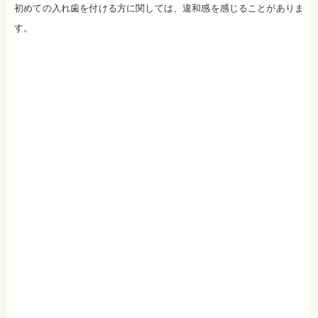
日本大学歯学部非常勤講師
初めての入れ歯を付ける方に関しては、違和感を感じることがありま
社会福祉法人富士白苑理事
す。