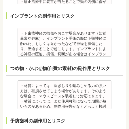
康上問題のない歯を抜歯する場合もあります。
まる場合が多いです。また、冷たいものを飲んだと
・矯正治療中に装置が当たることで頬の内側に傷が
・抜歯する場合は麻酔注射を行います。麻酔薬の中
きにしみる「知覚過敏」があらわれる場合がありま
ついたり、口内炎になったり、歯の移動に伴う痛み
には、成分に心拍数、血圧を上げる作用があるもの
すが、数日で改善されます。長期間痛む場合は、歯
を感じることもありますので、必要に応じワックス
インプラントの副作用とリスク
もあるため、心が起こることもあります。臓や血圧
科医師に相談しましょう。
で対処する場合やその他の対処策を行う場合があり
に問題がある方が使用すると、動悸、血圧上昇を起
金属アレルギー
ます。
こす場合があります。また、麻酔がきいている最中
・矯正装置には、さまざまな金属素材が使用されて
・矯正装置を装着した直後や、ワイヤーを交換した
は、頬を噛んだり、熱いものを飲んだりしてもわか
いるため、金属アレルギーのある方、不安がある方
直後に痛みを感じることがありますが、数日でおさ
・下歯槽神経の損傷をおこす場合があります（知覚
らないため、口腔内を傷つけるリスクがあります。
は、皮膚科で行われているパッチテストをうけて、
まる場合が多いです。また、冷たいものを飲んだと
異常や鈍麻）。インプラント手術の際に下顎神経に
さらに、麻酔によって悪心、嘔吐、アレルギー反応
アレルギー材料を特定し、歯科医師に伝えてくださ
きにしみる「知覚過敏」があらわれる場合がありま
触れた、もしくは近かったなどで神経を損傷した
虫歯・歯周病 ・矯正治療中、矯正装置の周りなど、
い。矯正装置を装着したあとに、皮膚や口腔の粘膜
すが、基本的には数日で改善されます。長期間痛む
り、圧迫することで起こります。インプラントによ
ブラッシング（歯磨き）しにくい部分ができるた
にアレルギー症状が起きた場合は、速やかに歯科医
場合は、歯科医師に相談しましょう。
る神経の圧迫、損傷、切断がある場合はインプラン
め、虫歯や歯周炎のリスクが高くなります。
師の指示を仰いでください。
金属アレルギー
トを撤去します。経過を見る場合や、内服薬で治療
間食を控え、矯正治療中に合ったブラッシング指導
抜歯・麻酔
・矯正装置には、さまざまな金属素材が使用されて
を行うこともあります。
つめ物・かぶせ物(自費の素材)の副作用とリスク
を歯科医師より受けて 、毎日丁寧なブラッシング、
・矯正をしたい箇所に十分なスペースがない場合
いるため、金属アレルギーのある方、不安がある方
・上あごにインプラントを埋める際に、上顎洞を破
歯を清潔にしてリスクを抑えましょう。また、歯科
は、抜歯を必要とする場合もあります。健康上問題
は、皮膚科で行われているパッチテストをうけて、
る場合があります。手術した時に感染が生じると蓄
医院において、歯のクリーニングやフッ素塗布など
のない歯の抜歯の場合もあります。
アレルギー材料を特定し、歯科医師に伝えてくださ
膿症になる場合があります。この場合は、インプラ
のケアをすることも役立ちます。
・抜歯する場合は麻酔注射を行います。麻酔の中に
い。矯正装置を装着したあとに、皮膚や口腔の粘膜
ントを除去する場合もあります。また、蓄膿症の治
・材質によっては、歯ぎしりや噛みしめる力の強い
・矯正中に虫歯が悪化した場合は、矯正終了後に虫
は、成分に心拍数、血圧を上げる作用があるものも
にアレルギー症状が起きた場合は、速やかに歯科医
療には耳鼻咽喉科にて治療が必要な場合もありま
方は、破損させてしまう場合があります。そのよう
歯の治療をする、もしくは、矯正中に器具を一度外
あるため、心臓や血圧に問題がある方が使用する
師の指示を仰いでください。
す。
な場合は、マウスピースを装着して対応できます。
して治療を行う必要が生じることがあります。
と、動悸、血圧上昇を起こす場合があります。ま
抜歯・麻酔
・インプラントは、入れ歯の治療とは異なり、外科
・材質によっては、まだ使用可能になって期間が短
・基本的に、矯正中には虫歯や歯周病の治療が行え
た、頬を噛んでもわからなかったり、熱いものを飲
・矯正をしたい箇所に十分なスペースがない場合
手術を行う必要があります。手術により今までは何
いものがあるため、副作用報告がなくともよく検討
ません。そのため矯正前にこれらの治療を終わらせ
んでもわからないため、口腔内を傷つけるリスクが
は、抜歯を必要とする場合もあります。健康上問題
の問題もなかった神経や血管などにも手を加えるこ
する必要があります。
る必要があります。矯正を専門とする歯科医院の場
あります。
のない歯の抜歯の場合もあります。抜歯する場合は
とがあるためリスクがあります。また、手術自体受
ジルコニア
合は、一般的な歯科医院で、事前に虫歯、歯周病の
予防歯科の副作用とリスク
さらに、麻酔によって悪心、嘔吐、アレルギー反応
痛みを感じることもありますので、歯科医師の判断
けられない場合もあります。免疫力や抵抗力が低下
・ジルコニア自体が割れてしまうのではなく、表面
治療を行う必要があることもあります。
が起こることもあります。
のもと麻酔を行うこともあります。麻酔の中には、
しやすく、歯周病の発生リスクの高いとされる糖尿
を覆っているポーセレンというセラミックが割れて