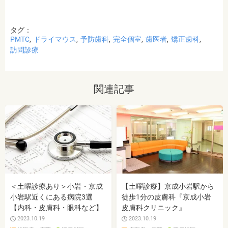
タグ：
PMTC
ドライマウス
予防歯科
完全個室
歯医者
矯正歯科
訪問診療
関連記事
＜土曜診療あり＞小岩・京成
【土曜診療】京成小岩駅から
小岩駅近くにある病院3選
徒歩1分の皮膚科『京成小岩
【内科・皮膚科・眼科など】
皮膚科クリニック』
2023.10.19
2023.10.19