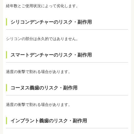
個人の歯の特徴により色ムラが出ることがありま
経年数とご使用状況によって劣化します。
す。歯の厚みの違いやホワイトニングの作用が出に
くい部分があることなどにより、想定した白さや均
一な白さにならないことがあるのです。これは、常
シリコンデンチャーのリスク・副作用
に起こるということではなく、個人差が大きいた
め、実際のところは施術をしてみないと分からない
と言わざるを得ません。しかし、ホワイトニングを
続けていくことで目立たなくなることが多いです。
シリコンの部分は永久的ではありません。
・ホワイトニング後は、徐々に色戻りをおこす場合
がほとんどです。
スマートデンチャーのリスク・副作用
・白さを維持するためにはメンテナンスが必要にな
ります。歯科医師によって、違いがありますので事
前にご確認ください。
・ホワイトニングは、歯の表面が荒れる、知覚過敏
過度の衝撃で割れる場合があります。
になる可能性があります。
・ホワイトニング中は、お茶、コーヒー、カレー、
ケチャップなど避けたほうがいい飲み物、食事があ
コーヌス義歯のリスク・副作用
ります。また、ホワイトニングが終わってもこれら
の飲み物、食事を避けたほうが白さは持続します。
監修医情報 医療法人社団日坂会 理事長 日坂充宏
過度の衝撃で割れる場合があります。
先生
【プロフィール】
日本大学歯学部卒業
インプラント義歯のリスク・副作用
日本大学歯学部口腔外科第２講座大学院卒業
歯学博士（口腔外科学）