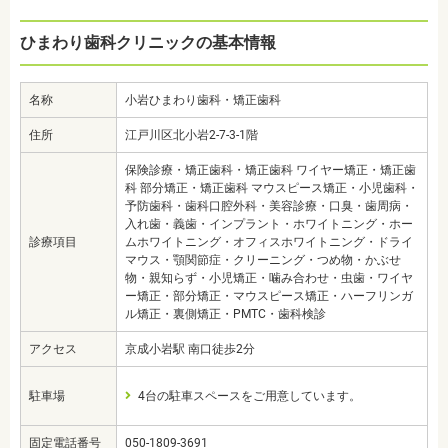
ひまわり歯科クリニックの基本情報
名称
小岩ひまわり歯科・矯正歯科
住所
江戸川区北小岩2-7-3-1階
保険診療・矯正歯科・矯正歯科 ワイヤー矯正・矯正歯
科 部分矯正・矯正歯科 マウスピース矯正・小児歯科・
予防歯科・歯科口腔外科・美容診療・口臭・歯周病・
入れ歯・義歯・インプラント・ホワイトニング・ホー
診療項目
ムホワイトニング・オフィスホワイトニング・ドライ
マウス・顎関節症・クリーニング・つめ物・かぶせ
物・親知らず・小児矯正・噛み合わせ・虫歯・ワイヤ
ー矯正・部分矯正・マウスピース矯正・ハーフリンガ
ル矯正・裏側矯正・PMTC・歯科検診
アクセス
京成小岩駅 南口徒歩2分
駐車場
4台の駐車スペースをご用意しています。
固定電話番号
050-1809-3691