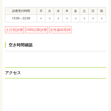
診療受付時間
月
火
水
木
金
土
日
祝
13:00～22:00
○
○
○
○
○
○
○
○
土日祝診療
20時以降診療
女性歯科医師
空き時間確認
アクセス