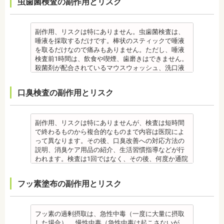
虫歯菌検査の副作用とリスク
きません。
了まで治療できません。）
きれない場合があります。
を受診してください。
合、虫歯や歯周病の発生など、治療計画よりも治療
なお、歯垢とは口腔内に常在している細菌の塊で歯
・虫歯や歯周炎が発生すると一旦、装置を取り外し
また、エアフローは外来性の着色は落としますが、
・個人差があり、かなりのストレスを受ける患者さ
期間が長くなる場合があります。
石の前段階です。歯垢の段階であれば歯ブラシで簡
て歯科医院で治療をする場合もあります。
本来の歯の色自体は白くできません。歯自体を白く
んもいます。
・矯正治療では、歯肉が下がる場合（歯肉退縮）が
単に取り除くことができますが、沈着したまま時間
・患者様が、取り外しできる矯正装置や補助装置の
したい場合にはホワイトニングが有効です。 着色汚
・矯正中は、器具を装着するため、食べかすが詰ま
副作用、リスクは特にありません。虫歯菌検査は、
あります。特に切歯（せっし：上下前歯各4本）、歯
が経過すると歯石になって歯周病を進行させてしま
装着時間を守っていなかったり、定期的な来院がで
れはエアフロー後に再付着することもあります。継
りやすく虫歯、歯周病を招きやすくなります。（矯
唾液を採取するだけです。棒状のスティックで唾液
の凸凹が大きい患者様の場合、発症する事がありま
います。歯科での歯石除去は、専門の機器を使用
きなかったりした場合は、治療期間が延びる可能性
続的効果を得るには、定期的な施術が必要です。
正器具をつけている箇所の虫歯治療は、基本的に矯
を取るだけなので痛みもありません。ただし、唾液
す。
し、歯石を取り除くことができます。
があります。
エアフローは、着色を落とす審美目的として行われ
正終了まで治療できません。）
検査前1時間は、飲食や喫煙、歯磨きはできません。
・個人差により治療期間が数年かかることがありま
歯石を取り除けば、歯周病の治療となり歯のぐらつ
・特殊な噛み合わせ、骨の硬さ、歯のかたちの場合
るため、健康保険の適用外となり自由診療となりま
・虫歯や歯周炎が発生すると一旦、装置を取り外し
殺菌剤が配合されているマウスウォッシュ、洗口液
す。
き、歯茎の出血、口臭などが改善できます。
は、治療期間が長くなる場合があります。
す。 妊娠中、放射線治療中、呼吸器疾患、ナトリウ
て歯科医院で治療をする場合もあります。
なども、検査前12時間は使用できません。 運動も唾
・固いものが一時的に噛めなくなります。また、ガ
監修医情報 菊地由利佳先生
・舌で歯を押す癖など、歯並びに悪影響をあたえる
ム摂取制限が必要な人など、安全性を考慮し、エア
・患者様が、取り外しできる矯正装置や補助装置の
液の分泌量に影響があるので検査前は行えません。
ムや餅など、装置に引っかかるものが食べられなく
口臭検査の副作用とリスク
【プロフィール】
癖が改善されない場合は、治療期間が延びることが
フローを受けられない人もいます。
装着時間を守っていなかったり、定期的な来院がで
また検査1ヶ月以内に抗生物質を使用している場合も
なることもあります。
日本歯科大学新潟生命歯学部卒業
あります。
備考
きなかった場合は、治療期間が延びる場合がありま
正確な結果が出ないことがあるので時期を延ばす場
・装置が壊れることがあります。その際は歯科医院
新潟大学医歯学総合病院にて研修 都内歯科医院にて
・矯正治療で歯を動かして歯並びを整える「動的治
エアフローは、歯面清掃を行う機器です。細かなパ
す。
合もあります。健康保険の適用外となり自由診療と
を受診してください。
勤務
療」を終えて歯並びが改善されても、まだ歯が元の
ウダー粒子をジェット噴射で歯に吹き付け、歯にこ
・特殊な噛み合わせ、骨の硬さ、歯のかたちの場合
なります。
・個人差があり、かなりのストレスを受ける患者様
副作用、リスクは特にありませんが、検査は短時間
位置に戻ろうとする傾向があるため、一定期間動か
びりついた汚れを落とすことができます。
は、治療期間が長くなる場合があります。
備考
もいます。
で終わるものから複合的なものまで内容は医院によ
した歯を正しい位置にとどめておく保定が必要で
歯科で主に歯の着色やタバコのヤニ除去の用途とし
・舌で歯を押す癖や、歯並びに悪影響をあたえる癖
ご自身の唾液の量、性質、虫歯の原因菌の量を知
・矯正中は、器具を装着するため、食べかすが詰ま
って異なります。その後、口臭改善への対応方法の
す。歯の位置が安定するまでの保定期間には個人差
て使われていますが、歯周ポケット内の歯周病の細
が改善されない方は、治療期間が延びる場合があり
り、虫歯予防とセルフケア強化を目的とした検査で
りやすく虫歯、歯周病を招きやすくなります。（矯
説明、消臭ケア用品の紹介、生活習慣指導などが行
があるので、治療後も歯科医師の指示を守ってくだ
菌除去にも効果があります。
ます。
す。
正器具をつけている箇所の虫歯治療は、基本的に矯
われます。検査は1回ではなく、その後、何度か通院
さい。
監修医情報 菊地由利佳先生
・矯正治療で歯を動かして歯並びを整える「動的治
[虫歯菌検査で確認できる内容] (例)
正終了まで治療できません。）
が必要となる場合があります。
監修医情報 医療法人社団日坂会 理事長 日坂充宏
【プロフィール】
療」を終えて歯並びが改善されても、まだ歯が元の
・虫歯菌の数が少ないのか多いのか
・虫歯や歯周炎が発生すると一旦、装置を取り外し
健康保険の適用外となり自由診療となります。
フッ素塗布の副作用とリスク
先生
日本歯科大学新潟生命歯学部卒業
位置に戻ろうとする傾向があるため、一定期間動か
・酸性度（酸性になる程歯が溶けやすい）
て歯科医院で治療をする場合もあります。
備考
【プロフィール】
新潟大学医歯学総合病院にて研修
した歯をとどめておく保定が必要です。歯の位置が
・緩衝能・白血球・タンパク質・口の中の清潔度 ま
・患者様が、取り外しできる矯正装置や補助装置の
口臭は、体調や病気と関わりがあることも多く、口
日本大学歯学部卒業
都内歯科医院にて勤務
安定するまでの保定期間には個人差があるので、治
た、よく噛んでいるか、甘いものを摂る頻度なども
装着時間を守っていなかったり、定期的な来院がで
臭で悩んでいる場合はその関連性も合わせて検査が
日本大学歯学部口腔外科第２講座大学院卒業
療後も歯科医師の指示を守ってください。
同時に確認します。
きなかった場合は、治療期間が延びる場合がありま
必要です。また、よく食べる食べ物、ブラッシング
フッ素の過剰摂取は、急性中毒（一度に大量に摂取
歯学博士（口腔外科学）
・矯正終了後に矯正箇所が元に戻る場合もありま
監修医情報 菊地由利佳先生
す。
不足、喫煙や飲酒などが影響する場合もあるので、
した場合）、 慢性中毒（急性中毒は起こさないが、