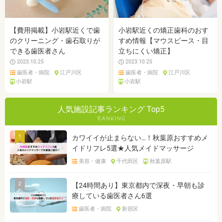
【費用掲載】小岩駅近くで歯
小岩駅近くの矯正歯科のおす
のクリーニング・歯石取りが
すめ情報【マウスピース・目
できる歯医者さん
立ちにくい矯正】
2023.10.25
2023.10.25
歯医者・病院
江戸川区
歯医者・病院
江戸川区
小岩駅
小岩駅
人気施設記事ランキング Top5
1
カワイイが止まらない…！秋葉原おすすめメ
イドリフレ5選★人気メイドマッサージ
美容・健康
千代田区
秋葉原駅
2
【24時間あり】東京都内で深夜・早朝も診
療している歯医者さん6選
歯医者・病院
新宿区