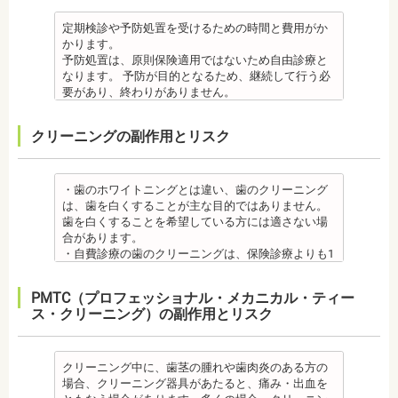
治療終了後
虫歯・歯周病
成分に心拍数、血圧を上げる作用があるものもある
病の方、口腔内の衛生状態の悪い方や、あごの骨が
しまうことのほうが多くあります。
・矯正終了後に矯正箇所が元に戻る場合もありま
・矯正中、虫歯が悪化する場合があります。治療終
ため、心臓や血圧に問題がある方が使用すると、動
足りない方、喫煙者の方は、事前に生活習慣の改
原因のひとつとしては、ポーセレンというセラミッ
定期検診や予防処置を受けるための時間と費用がか
す。その程度に個人差があります。
了後に虫歯の治療をする場合と器具を一度外して虫
悸、血圧上昇を起こす場合があります。また、頬を
善、治療が必要となる場合があります。
クとジルコニアの密着度が、セラミック同士との場
かります。
・矯正終了して数か月から数年経過すると噛み合わ
歯の治療を行う場合があります。
噛んでもわからなかったり、熱いものを飲んでもわ
・インプラント術後すぐには違和感があったり、痛
合や金属とセラミックとの場合に比べて、若干弱い
予防処置は、原則保険適用ではないため自由診療と
せが悪くなる可能性があります。噛み合わせが悪く
・矯正治療中、矯正装置の周りなど、ブラッシング
からないため、口腔内を傷つけるリスクがありま
み、腫れ、出血などが発生する場合がありますが、
場合があるからです。他にも、激しい歯ぎしりをす
なります。 予防が目的となるため、継続して行う必
なると、咀嚼障害の場合は、噛み合わせの治療を行
（歯磨き）しにくい部分ができるため、虫歯や歯周
す。さらに、麻酔によって悪心、嘔吐、アレルギー
これらの症状の多くについては一時的なもので、多
る人の場合、どうしてもセラミックの部分はジルコ
要があり、終わりがありません。
います、頭痛、肩こりを招く事があります。また、
炎のリスクが高くなります。間食を控え、矯正治療
反応が起こることもあります。
くの場合2～3日で治まります。
ニアよりも強度が落ちるので、割れてしまうケース
監修医情報 菊地由利佳先生
噛み合わせのバランスが崩れることで、口が大きく
中に合ったブラッシング指導を歯科医師より受けて
虫歯・歯周病
・治療期間が長くかかる場合があります。あごの骨
があります。
【プロフィール】
開かない、食事を噛むときに痛みが出る顎関節症を
、毎日丁寧なブラッシング、歯を清潔にしてリスク
クリーニングの副作用とリスク
・矯正中、虫歯が悪化する場合があります。治療終
に穴をあけて人工の歯根を埋め込み、その上に人工
メタルセラミック
日本歯科大学新潟生命歯学部卒業
発症する場合があります。
を抑えましょう。
了後に虫歯の治療をする場合と器具を一度外して虫
の歯を被せるため、インプラントが骨に接着するま
・メタルセラミック(セラミックボンド)治療は、歯と
新潟大学医歯学総合病院にて研修
他にも自律神経失調症になることもあります。噛み
また、歯科医院で歯をクリーニングすることや、フ
歯の治療を行う場合があります。
でに3ケ月～6ケ月程度の治癒期間を要します。ま
歯茎の境が黒く変色してしまうケースがあります。
都内歯科医院にて勤務
合わせが原因。
ッ素塗布など、歯科医院でのケアも役立ちます。
・矯正治療中、矯正装置の周りなど、ブラッシング
た、インプラントを埋め込む骨の厚みを増やす手術
オールセラミック
・歯のホワイトニングとは違い、歯のクリーニング
その他
・矯正中は、基本的に虫歯や歯周病の治療が行えな
（歯磨き）しにくい部分ができるため、虫歯や歯周
を行う場合、さらに期間を要することになります。
・オールセラミック治療は、本数が多いと費用が高
は、歯を白くすることが主な目的ではありません。
・個人差がありますが子供にとって大きなストレス
いため、矯正前にこれらの治療を終わらせる必要が
炎のリスクが高くなります。間食を控え、矯正治療
・インプラント治療を受けると定期検診、メインテ
額となる場合が多くあります。また、陶器であり強
歯を白くすることを希望している方には適さない場
になる場合があります。装置装着後もしっかりと状
あります。矯正専門の歯科の場合は、一般の歯科で
中に合ったブラッシング指導を歯科医師より受けて
ナンスをし続けなければいけません。人工物である
度は低いため、奥歯には不向きです。前歯でも欠け
合があります。
況を聞いて話し合ってください。
虫歯、歯周病の治療を行う必要もあります。
、毎日丁寧なブラッシング、歯を清潔にしてリスク
インプラントが虫歯になることはありませんが、日
てしまうこともあるため、歯ぎしりのクセがある方
・自費診療の歯のクリーニングは、保険診療よりも1
・矯正中、頭痛、首や肩のこり、強い倦怠感、吐き
治療終了後
を抑えましょう。
ごろから丁寧なメインテナンスが必要となります。
はマウスピースで保護する場合もあります。
度の施術費用が比較的高く、施術時間も長くかかる
気、不眠など不定愁訴が起こることがあります。そ
・矯正終了後に矯正箇所が元に戻る場合もありま
また、歯科医院で歯をクリーニングすることや、フ
また、口の中の衛生状態が悪いと、インプラント周
・保険適用外のつめ物、被せ物もメリットばかりで
可能性があります。
の場合は、鎮痛剤、吐き気止め等、歯科医師の指示
す。
ッ素塗布など、歯科医院でのケアも予防に役立ちま
PMTC（プロフェッショナル・メカニカル・ティー
囲炎という病気にかかる可能性があります。インプ
はなく、デメリットもあるため、検討される方は、
・歯のクリーニングは、歯科医院によって「クリー
のもと服用してください。
・矯正終了して数か月から数年経過するとかみ合わ
す。
ス・クリーニング）の副作用とリスク
ラントの機能をより長く維持するために、定期検診
歯科医師と十分に相談しましょう。
ニング」と書いているところと「PMTC」と書いてい
・治療の経過と治療後の見た目に個人差が大きくあ
せが悪くなる可能性があります。かみ合わせが悪く
・矯正中は、虫歯や歯周病の治療が行えないため矯
が必要となります。
監修医情報 医療法人社団日坂会 理事長 日坂充宏
るところがあります。PMTCは専用の機器が用いられ
らわれる治療です。また、歯科医師との見解の相違
なると、咀嚼障害、頭痛、肩こりを招く事がありま
正前にこれらの治療を終わらせる必要があります。
・インプラント治療は、入れ歯、ブリッジ治療とは
先生
るのに対し、クリーニングは歯科医院によっては歯
も起こりえます。歯科医師とよくご相談ください。
す。
矯正専門の歯科の場合は、一般の歯科で虫歯、歯周
異なり保険適用外となります。
【プロフィール】
石を落とすスケーリングの場合や、PMTCの場合もあ
クリーニング中に、歯茎の腫れや歯肉炎のある方の
・矯正力が強すぎると、歯の根が短くなる「歯根吸
また、かみ合わせのバランスが崩れることで、口が
病の治療を行う必要もあります。
・インプラント治療は、お子様、妊婦の方は受けら
日本大学歯学部卒業
るので、事前に内容を確認されるとよいでしょう。
場合、クリーニング器具があたると、痛み・出血を
収」が起こるリスクが高くなります。
大きく開かない、食事を噛むときに痛みが出る顎関
治療終了後
れません。骨の成長途中になるお子様は、インプラ
日本大学歯学部口腔外科第２講座大学院卒業
監修医情報 医療法人社団日坂会 理事長 日坂充