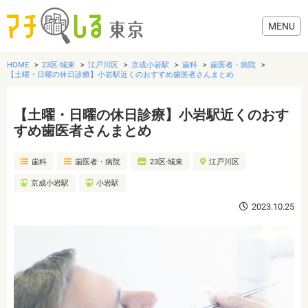
HOME
23区-城東
江戸川区
京成小岩駅
歯科
歯医者・病院
【土曜・日曜の休日診療】小岩駅近くのおすすめ歯医者さんまとめ
【土曜・日曜の休日診療】小岩駅近くのおす
グルメ
すめ歯医者さんまとめ
歯科
歯医者・病院
23区-城東
江戸川区
美容・健康
京成小岩駅
小岩駅
歯医者・病院
2023.10.25
おでかけ
生活