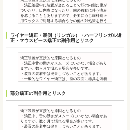
・矯正治療中に装置が当たることで頬の内側に傷が
ついたり、口内炎になったり、歯の移動に伴う痛み
を感じることもありますので、必要に応じ歯科矯正
用ワックスで対処する場合やその他の対処策を行う
場合があります。
・舌の動きがスムーズにいかない場合があります
ワイヤー矯正・裏側（リンガル）・ハーフリンガル矯
が、数ヶ月で慣れることが多いです。
正・マウスピース矯正の副作用とリスク
・装置の装着中は発音しづらいことがあります。
・矯正装置を装着した直後や、ワイヤーを交換した
直後に痛みを感じることがありますが、数日でおさ
まる場合が多いです。また、冷たいものを飲んだと
矯正装置が直接的な原因となるもの
きにしみる「知覚過敏」があらわれる場合がありま
・矯正中舌の動きがスムーズにいかない場合があり
すが、基本的には数日で改善されます。長期間痛む
ますが、数ヶ月で慣れる場合が多いです。
場合は、歯科医師に相談しましょう。
・装置の装着中は発音しづらいことがあります。
金属アレルギー
・一般的なワイヤー矯正は、歯の表面に器具を装着
・多くの場合、矯正装置には金属素材が使用されて
するため、目立ちます。見た目にも矯正をしている
います。金属アレルギーのある方、不安がある方
ことがわかるというリスクがあります。
部分矯正の副作用とリスク
は、皮膚科で行われているパッチテストなどをうけ
・矯正治療中に装置が当たることで頬の内側に傷が
て、アレルギー源を特定し、歯科医師に伝えてくだ
ついたり、口内炎になったり、歯の移動に伴う痛み
さい。矯正装置を装着したあとに、皮膚や口腔の粘
を感じることもありますので、必要に応じワックス
膜にアレルギー症状が起きた場合は、速やかに歯科
で対処する場合やその他の対処策を行う場合があり
矯正装置が直接的な原因となるもの
医師の指示を仰いでください。
ます。
・矯正中、舌の動きがスムーズにいかない場合があ
抜歯・麻酔 ・矯正をしたい箇所に十分なスペースが
・矯正装置を装着した直後や、ワイヤーを交換した
りますが、数ヶ月で慣れる場合が多いです。
ない場合は、抜歯を必要とすることもあります。健
直後に痛みを感じることがありますが、数日でおさ
・装置の装着中は発音しづらいことがあります。