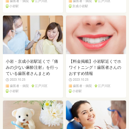
歯医者・病院
江戸川区
歯医者・病院
江戸川区
小岩駅
京成小岩駅
小岩・京成小岩駅近くで『痛
【料金掲載】小岩駅近くでホ
みの少ない麻酔注射』を行っ
ワイトニング！歯医者さんの
ている歯医者さんまとめ
おすすめ情報
2023.10.25
2023.10.25
歯医者・病院
江戸川区
歯医者・病院
江戸川区
小岩駅
小岩駅