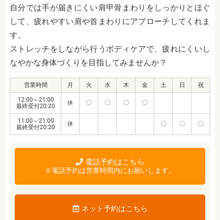
自分では手が届きにくい肩甲骨まわりをしっかりとほぐ
して、疲れやすい肩や首まわりにアプローチしてくれま
す。
ストレッチをしながら行うボディケアで、疲れにくいし
なやかな身体づくりを目指してみませんか？
営業時間
月
火
水
木
金
土
日
祝
12:00～21:00
休
〇
〇
〇
〇
最終受付20:20
11:00～21:00
休
〇
〇
〇
最終受付20:20
電話予約はこちら
※電話予約は営業時間内にお願いします。
ネット予約はこちら