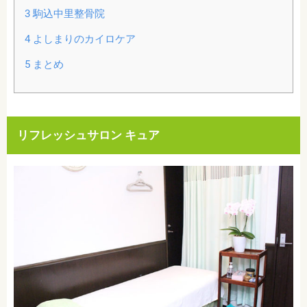
3
駒込中里整骨院
4
よしまりのカイロケア
5
まとめ
リフレッシュサロン キュア