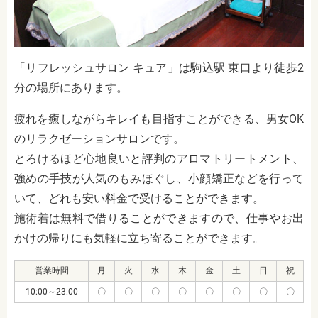
「リフレッシュサロン キュア」は駒込駅 東口より徒歩2
分の場所にあります。
疲れを癒しながらキレイも目指すことができる、男女OK
のリラクゼーションサロンです。
とろけるほど心地良いと評判のアロマトリートメント、
強めの手技が人気のもみほぐし、小顔矯正などを行って
いて、どれも安い料金で受けることができます。
施術着は無料で借りることができますので、仕事やお出
かけの帰りにも気軽に立ち寄ることができます。
営業時間
月
火
水
木
金
土
日
祝
10:00～23:00
〇
〇
〇
〇
〇
〇
〇
〇