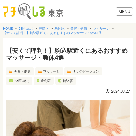
HOME
23区-城北
豊島区
駒込駅
美容・健康
マッサージ
【安くて評判！】駒込駅近くにあるおすすめマッサージ・整体4選
【安くて評判！】駒込駅近くにあるおすすめ
グルメ
マッサージ・整体4選
美容・健康
マッサージ
リラクゼーション
美容・健康
23区-城北
豊島区
駒込駅
歯医者・病院
2024.03.27
おでかけ
生活