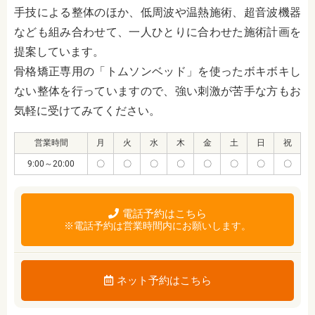
手技による整体のほか、低周波や温熱施術、超音波機器
なども組み合わせて、一人ひとりに合わせた施術計画を
提案しています。
骨格矯正専用の「トムソンベッド」を使ったボキボキし
ない整体を行っていますので、強い刺激が苦手な方もお
気軽に受けてみてください。
営業時間
月
火
水
木
金
土
日
祝
9:00～20:00
〇
〇
〇
〇
〇
〇
〇
〇
電話予約はこちら
※電話予約は営業時間内にお願いします。
ネット予約はこちら