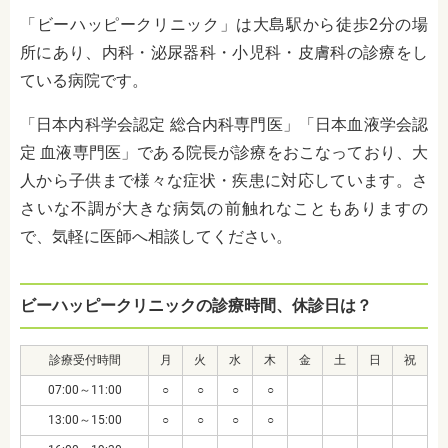
「ビーハッピークリニック」は大島駅から徒歩2分の場
所にあり、内科・泌尿器科・小児科・皮膚科
の
診療をし
ている病院です。
「日本内科学会認定 総合内科専門医」「日本血液学会認
定 血液専門医」である院長が診療をおこなっており、大
人から子供まで様々な症状・疾患に対応しています。さ
さいな不調が大きな病気の前触れなこともありますの
で、気軽に医師へ相談してください。
ビーハッピークリニックの診療時間、休診日は？
診療受付時間
月
火
水
木
金
土
日
祝
07:00～11:00
○
○
○
○
13:00～15:00
○
○
○
○