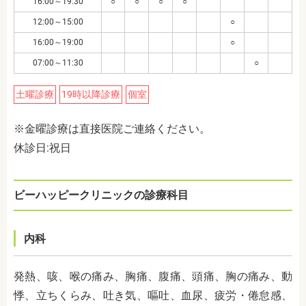
16:00～19:30
○
○
○
○
12:00～15:00
○
16:00～19:00
○
07:00～11:30
○
土曜診療
19時以降診療
個室
※金曜診療は直接医院ご連絡ください。
休診日:祝日
ビーハッピークリニックの診療科目
内科
発熱、咳、喉の痛み、胸痛、腹痛、頭痛、胸の痛み、動
悸、立ちくらみ、吐き気、嘔吐、血尿、疲労・倦怠感、