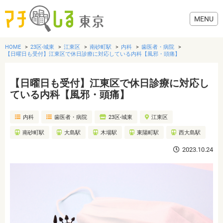
HOME
23区-城東
江東区
南砂町駅
内科
歯医者・病院
【日曜日も受付】江東区で休日診療に対応している内科【風邪・頭痛】
【日曜日も受付】江東区で休日診療に対応し
グルメ
ている内科【風邪・頭痛】
内科
歯医者・病院
23区-城東
江東区
美容・健康
南砂町駅
大島駅
木場駅
東陽町駅
西大島駅
歯医者・病院
2023.10.24
おでかけ
生活