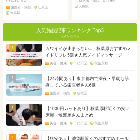
2023.10.24
歯医者・病院
江東区
大島駅
歯医者・病院
江東区
大島駅
人気施設記事ランキング Top5
1
カワイイが止まらない…！秋葉原おすすめメ
イドリフレ5選★人気メイドマッサージ
美容・健康
千代田区
秋葉原駅
2
【24時間あり】東京都内で深夜・早朝も診
療している歯医者さん6選
歯医者・病院
新宿区
3
【1000円カットあり】秋葉原駅近くの安い
床屋・散髪屋さんまとめ
美容・健康
千代田区
秋葉原駅
4
【格安あり】池袋駅近くのおすすめホール