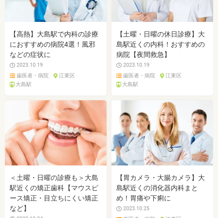
【高熱】大島駅で内科の診療
【土曜・日曜の休日診療】大
におすすめの病院4選！風邪
島駅近くの内科！おすすめの
などの症状に
病院【夜間救急】
2023.10.19
2023.10.19
歯医者・病院
江東区
歯医者・病院
江東区
大島駅
大島駅
＜土曜・日曜の診療も＞大島
【胃カメラ・大腸カメラ】大
駅近くの矯正歯科【マウスピ
島駅近くの消化器内科まと
ース矯正・目立ちにくい矯正
め！胃痛や下痢に
など】
2023.10.25