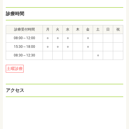
診療時間
診療受付時間
月
火
水
木
金
土
日
祝
08:00～12:00
○
○
○
○
15:30～18:00
○
○
○
○
08:30～12:30
○
土曜診療
アクセス