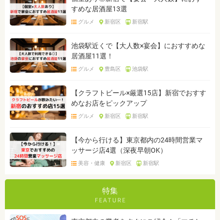
すめな居酒屋13選
グルメ
新宿区
新宿駅
池袋駅近くで【大人数×宴会】におすすめな
居酒屋11選！
グルメ
豊島区
池袋駅
【クラフトビール×厳選15店】新宿でおすす
めなお店をピックアップ
グルメ
新宿区
新宿駅
【今から行ける】東京都内の24時間営業マ
ッサージ店4選（深夜早朝OK）
美容・健康
新宿区
新宿駅
特集