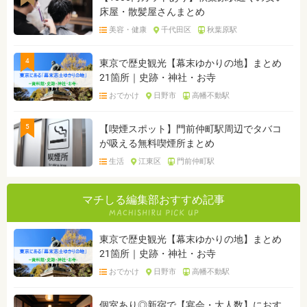
床屋・散髪屋さんまとめ
美容・健康
千代田区
秋葉原駅
4
東京で歴史観光【幕末ゆかりの地】まとめ
21箇所｜史跡・神社・お寺
おでかけ
日野市
高幡不動駅
5
【喫煙スポット】門前仲町駅周辺でタバコ
が吸える無料喫煙所まとめ
生活
江東区
門前仲町駅
マチしる編集部おすすめ記事
東京で歴史観光【幕末ゆかりの地】まとめ
21箇所｜史跡・神社・お寺
おでかけ
日野市
高幡不動駅
個室あり◎新宿で【宴会・大人数】におす