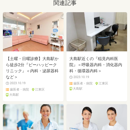
関連記事
【土曜・日曜診療】大島駅か
大島駅近くの『稲見内科医
ら徒歩2分『ビーハッピーク
院』＜呼吸器内科・消化器内
リニック』＜内科・泌尿器科
科・循環器内科＞
など＞
2023.10.19
2023.10.19
歯医者・病院
江東区
大島駅
歯医者・病院
江東区
大島駅