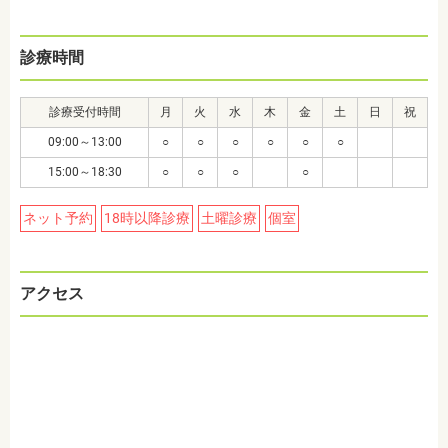
診療時間
診療受付時間
月
火
水
木
金
土
日
祝
09:00～13:00
○
○
○
○
○
○
15:00～18:30
○
○
○
○
ネット予約
18時以降診療
土曜診療
個室
アクセス