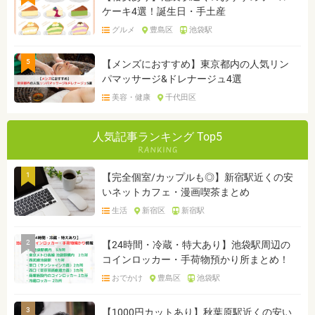
ケーキ4選！誕生日・手土産
グルメ
豊島区
池袋駅
5
【メンズにおすすめ】東京都内の人気リン
パマッサージ&ドレナージュ4選
美容・健康
千代田区
人気記事ランキング Top5
1
【完全個室/カップルも◎】新宿駅近くの安
いネットカフェ・漫画喫茶まとめ
生活
新宿区
新宿駅
2
【24時間・冷蔵・特大あり】池袋駅周辺の
コインロッカー・手荷物預かり所まとめ！
おでかけ
豊島区
池袋駅
3
【1000円カットあり】秋葉原駅近くの安い