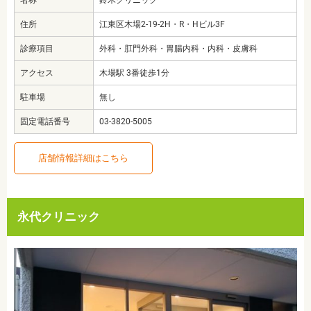
名称
鈴木クリニック
住所
江東区木場2-19-2H・R・Hビル3F
診療項目
外科・肛門外科・胃腸内科・内科・皮膚科
アクセス
木場駅 3番徒歩1分
駐車場
無し
固定電話番号
03-3820-5005
店舗情報詳細はこちら
永代クリニック