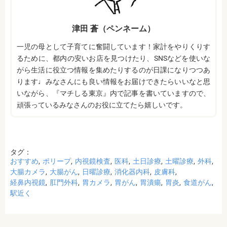
津田 蒼（ペンネーム）
一児の母として子育てに奮闘しています！家計をやりくりす
るために、都内の安いお店を見つけたり、SNSなどを使いな
がら生活に役立つ情報を集めたりするのが日課になりつつあ
ります♩みなさんにも良い情報をお届けできたらいいなと思
いながら、『マチしる東京』内で記事を書いていますので、
頑張っているみなさんのお役に立てたら嬉しいです。
タグ：
おすすめ
ポリープ
内視鏡検査
医科
土日診療
土曜診療
外科
大腸カメラ
大腸がん
日曜診療
消化器内科
皮膚科
経鼻内視鏡
肛門外科
胃カメラ
胃がん
胃潰瘍
胃炎
食道がん
駅近く