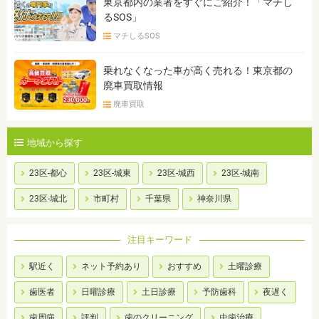
東京都内の業者をすぐにご紹介！「マチし
るSOS」
マチしるSOS
乗れなくなった車が高く売れる！東京都の
廃車買取情報
廃車買取
地域から探す
23区-都心
23区-城東
23区-城西
23区-城南
23区-城北
市町村
千葉県
神奈川県
注目キーワード
駅近く
ネット予約あり
おすすめ
土曜診療
歯医者
日曜診療
土日診療
予防歯科
夜遅く
歯周病
評判
歯のクリーニング
虫歯治療