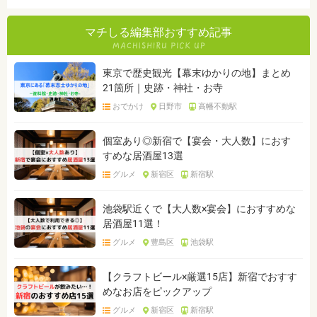
マチしる編集部おすすめ記事
東京で歴史観光【幕末ゆかりの地】まとめ
21箇所｜史跡・神社・お寺
おでかけ
日野市
高幡不動駅
個室あり◎新宿で【宴会・大人数】におす
すめな居酒屋13選
グルメ
新宿区
新宿駅
池袋駅近くで【大人数×宴会】におすすめな
居酒屋11選！
グルメ
豊島区
池袋駅
【クラフトビール×厳選15店】新宿でおすす
めなお店をピックアップ
グルメ
新宿区
新宿駅