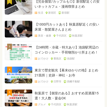
1
【完全個室/カップルも◎】新宿駅近くの安
いネットカフェ・漫画喫茶まとめ
生活
新宿区
新宿駅
2
【1000円カットあり】秋葉原駅近くの安い
床屋・散髪屋さんまとめ
美容・健康
千代田区
秋葉原駅
3
【24時間・冷蔵・特大あり】池袋駅周辺の
コインロッカー・手荷物預かり所まとめ！
おでかけ
豊島区
池袋駅
4
東京で歴史観光【幕末ゆかりの地】まとめ
21箇所｜史跡・神社・お寺
おでかけ
日野市
高幡不動駅
5
秋葉原で【個室のある】おすすめ居酒屋15
選！大人数・宴会OK
グルメ
千代田区
秋葉原駅