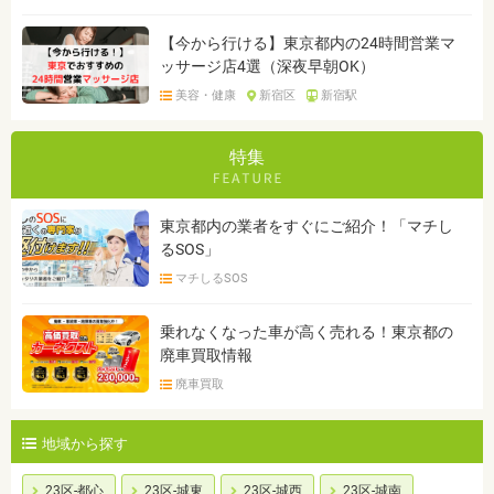
【今から行ける】東京都内の24時間営業マ
ッサージ店4選（深夜早朝OK）
美容・健康
新宿区
新宿駅
特集
東京都内の業者をすぐにご紹介！「マチし
るSOS」
マチしるSOS
乗れなくなった車が高く売れる！東京都の
廃車買取情報
廃車買取
地域から探す
23区-都心
23区-城東
23区-城西
23区-城南