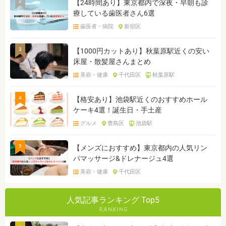
2
【24時間あり】東京都内で深夜・早朝も診
療している歯医者さん6選
歯医者・病院
新宿区
3
【1000円カットあり】秋葉原駅近くの安い
床屋・散髪屋さんまとめ
美容・健康
千代田区
秋葉原駅
4
【格安あり】池袋駅近くのおすすめホール
ケーキ4選！誕生日・手土産
グルメ
豊島区
池袋駅
5
【メンズにおすすめ】東京都内の人気リン
パマッサージ&ドレナージュ4選
美容・健康
千代田区
人気記事ランキング Top5