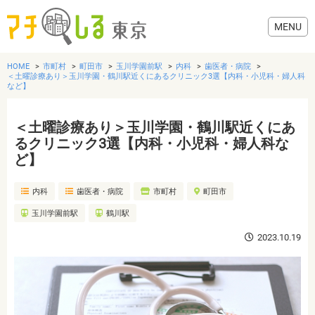
HOME
市町村
町田市
玉川学園前駅
内科
歯医者・病院
＜土曜診療あり＞玉川学園・鶴川駅近くにあるクリニック3選【内科・小児科・婦人科
など】
＜土曜診療あり＞玉川学園・鶴川駅近くにあ
グルメ
るクリニック3選【内科・小児科・婦人科な
ど】
美容・健康
内科
歯医者・病院
市町村
町田市
歯医者・病院
玉川学園前駅
鶴川駅
2023.10.19
おでかけ
生活