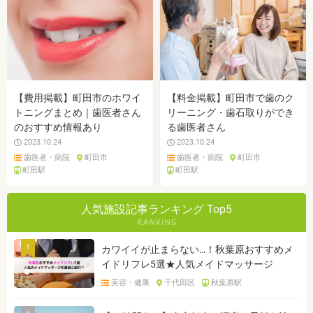
【費用掲載】町田市のホワイ
【料金掲載】町田市で歯のク
トニングまとめ｜歯医者さん
リーニング・歯石取りができ
のおすすめ情報あり
る歯医者さん
2023.10.24
2023.10.24
歯医者・病院
町田市
歯医者・病院
町田市
町田駅
町田駅
人気施設記事ランキング Top5
1
カワイイが止まらない…！秋葉原おすすめメ
イドリフレ5選★人気メイドマッサージ
美容・健康
千代田区
秋葉原駅