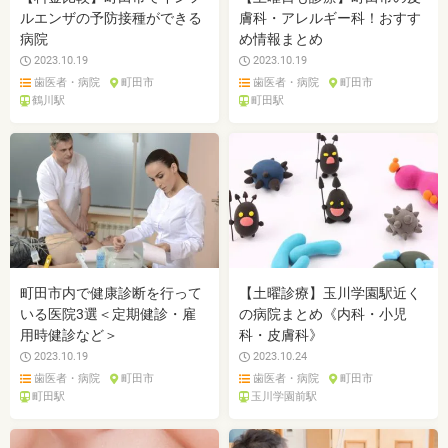
ルエンザの予防接種ができる
膚科・アレルギー科！おすす
病院
め情報まとめ
2023.10.19
2023.10.19
歯医者・病院
町田市
歯医者・病院
町田市
鶴川駅
町田駅
町田市内で健康診断を行って
【土曜診療】玉川学園駅近く
いる医院3選＜定期健診・雇
の病院まとめ《内科・小児
用時健診など＞
科・皮膚科》
2023.10.19
2023.10.24
歯医者・病院
町田市
歯医者・病院
町田市
町田駅
玉川学園前駅