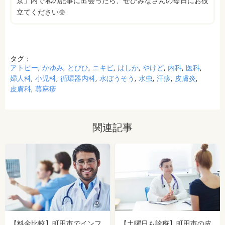
京」内で私の記事に出会ったら、ぜひみなさんの毎日にお役
立てください𑁍
タグ：
アトピー
かゆみ
とびひ
ニキビ
はしか
やけど
内科
医科
婦人科
小児科
循環器内科
水ぼうそう
水虫
汗疹
皮膚炎
皮膚科
蕁麻疹
関連記事
【料金比較】町田市でインフ
【土曜日も診療】町田市の皮