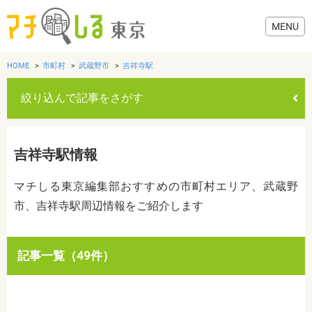
HOME
市町村
武蔵野市
吉祥寺駅
絞り込んで記事をさがす
グルメ
吉祥寺駅情報
美容・健康
マチしる東京編集部おすすめの市町村エリア、武蔵野
市、吉祥寺駅周辺情報をご紹介します
歯医者・病院
おでかけ
カテゴリを選ぶ
記事一覧（49件）
すべて
グルメ
美容・健康
歯医者・病院
おでかけ
生活
生活
お役立ち情報