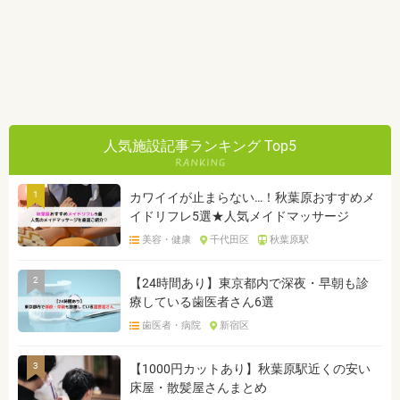
人気施設記事ランキング Top5
1
カワイイが止まらない…！秋葉原おすすめメ
イドリフレ5選★人気メイドマッサージ
美容・健康
千代田区
秋葉原駅
2
【24時間あり】東京都内で深夜・早朝も診
療している歯医者さん6選
歯医者・病院
新宿区
3
【1000円カットあり】秋葉原駅近くの安い
床屋・散髪屋さんまとめ