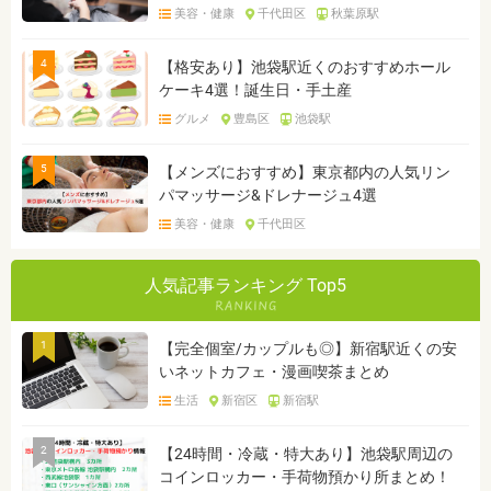
美容・健康
千代田区
秋葉原駅
4
【格安あり】池袋駅近くのおすすめホール
ケーキ4選！誕生日・手土産
グルメ
豊島区
池袋駅
5
【メンズにおすすめ】東京都内の人気リン
パマッサージ&ドレナージュ4選
美容・健康
千代田区
人気記事ランキング Top5
1
【完全個室/カップルも◎】新宿駅近くの安
いネットカフェ・漫画喫茶まとめ
生活
新宿区
新宿駅
2
【24時間・冷蔵・特大あり】池袋駅周辺の
コインロッカー・手荷物預かり所まとめ！