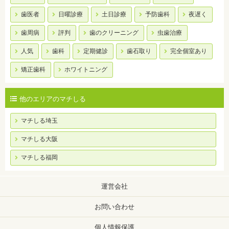
歯医者
日曜診療
土日診療
予防歯科
夜遅く
歯周病
評判
歯のクリーニング
虫歯治療
人気
歯科
定期健診
歯石取り
完全個室あり
矯正歯科
ホワイトニング
他のエリアのマチしる
マチしる埼玉
マチしる大阪
マチしる福岡
運営会社
お問い合わせ
個人情報保護