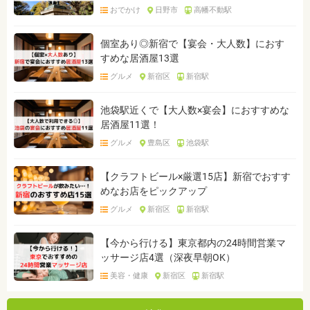
おでかけ
日野市
高幡不動駅
個室あり◎新宿で【宴会・大人数】におす
すめな居酒屋13選
グルメ
新宿区
新宿駅
池袋駅近くで【大人数×宴会】におすすめな
居酒屋11選！
グルメ
豊島区
池袋駅
【クラフトビール×厳選15店】新宿でおすす
めなお店をピックアップ
グルメ
新宿区
新宿駅
【今から行ける】東京都内の24時間営業マ
ッサージ店4選（深夜早朝OK）
美容・健康
新宿区
新宿駅