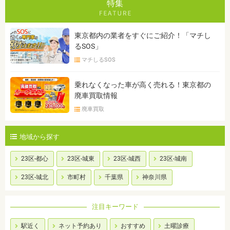
特集
東京都内の業者をすぐにご紹介！「マチし
るSOS」
マチしるSOS
乗れなくなった車が高く売れる！東京都の
廃車買取情報
廃車買取
地域から探す
23区-都心
23区-城東
23区-城西
23区-城南
23区-城北
市町村
千葉県
神奈川県
注目キーワード
駅近く
ネット予約あり
おすすめ
土曜診療