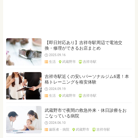
ジャンルを選ぶ
※複数選択可能です
クリア
検索
【即日対応あり】吉祥寺駅周辺で電池交
換・修理ができるお店まとめ
2025.09.16
生活
武蔵野市
吉祥寺駅
吉祥寺駅近くの安いパーソナルジム6選！本
格トレーニングを格安体験
2024.09.19
生活
武蔵野市
吉祥寺駅
武蔵野市で夜間の救急外来・休日診療をお
こなっている病院
2024.06.10
歯医者・病院
武蔵野市
吉祥寺駅