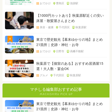
おでかけ
豊島区
池袋駅
3
【1000円カットあり】秋葉原駅近くの安い
床屋・散髪屋さんまとめ
美容・健康
千代田区
秋葉原駅
4
東京で歴史観光【幕末ゆかりの地】まとめ
21箇所｜史跡・神社・お寺
おでかけ
日野市
高幡不動駅
5
秋葉原で【個室のある】おすすめ居酒屋15
選！大人数・宴会OK
グルメ
千代田区
秋葉原駅
マチしる編集部おすすめ記事
東京で歴史観光【幕末ゆかりの地】まとめ
21箇所｜史跡・神社・お寺