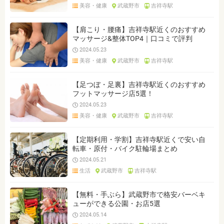
美容・健康
武蔵野市
吉祥寺駅
【肩こり・腰痛】吉祥寺駅近くのおすすめ
マッサージ&整体TOP4｜口コミで評判
2024.05.23
美容・健康
武蔵野市
吉祥寺駅
【足つぼ・足裏】吉祥寺駅近くのおすすめ
フットマッサージ店5選！
2024.05.23
美容・健康
武蔵野市
吉祥寺駅
【定期利用・学割】吉祥寺駅近くで安い自
転車・原付・バイク駐輪場まとめ
2024.05.21
生活
武蔵野市
吉祥寺駅
【無料・手ぶら】武蔵野市で格安バーベキ
ューができる公園・お店5選
2024.05.14