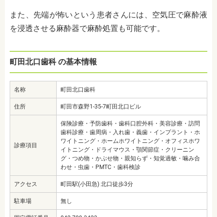
また、先端が怖いという患者さんには、空気圧で麻酔液
を浸透させる麻酔器で麻酔処置も可能です。
町田北口歯科 の基本情報
名称
町田北口歯科
住所
町田市森野1-35-7町田北口ビル
保険診療・予防歯科・歯科口腔外科・美容診療・訪問
歯科診療・歯周病・入れ歯・義歯・インプラント・ホ
ワイトニング・ホームホワイトニング・オフィスホワ
診療項目
イトニング・ドライマウス・顎関節症・クリーニン
グ・つめ物・かぶせ物・親知らず・知覚過敏・噛み合
わせ・虫歯・PMTC・歯科検診
アクセス
町田駅(小田急) 北口徒歩3分
駐車場
無し