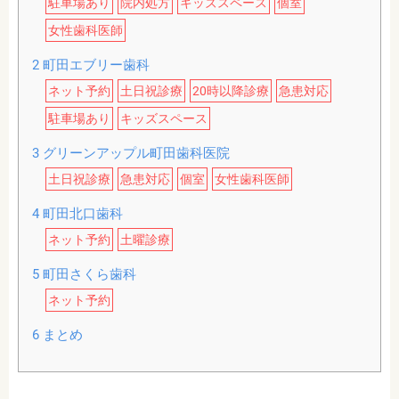
駐車場あり
院内処方
キッズスペース
個室
女性歯科医師
2
町田エブリー歯科
ネット予約
土日祝診療
20時以降診療
急患対応
駐車場あり
キッズスペース
3
グリーンアップル町田歯科医院
土日祝診療
急患対応
個室
女性歯科医師
4
町田北口歯科
ネット予約
土曜診療
5
町田さくら歯科
ネット予約
6
まとめ