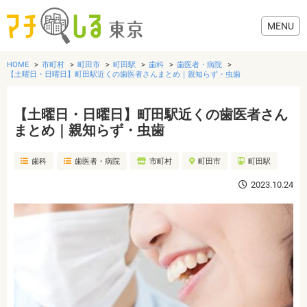
HOME
市町村
町田市
町田駅
歯科
歯医者・病院
【土曜日・日曜日】町田駅近くの歯医者さんまとめ｜親知らず・虫歯
【土曜日・日曜日】町田駅近くの歯医者さん
グルメ
まとめ｜親知らず・虫歯
歯科
歯医者・病院
市町村
町田市
町田駅
美容・健康
2023.10.24
歯医者・病院
おでかけ
生活