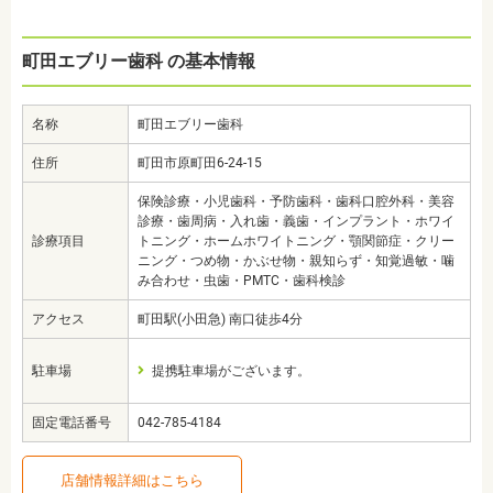
町田エブリー歯科 の基本情報
名称
町田エブリー歯科
住所
町田市原町田6-24-15
保険診療・小児歯科・予防歯科・歯科口腔外科・美容
診療・歯周病・入れ歯・義歯・インプラント・ホワイ
診療項目
トニング・ホームホワイトニング・顎関節症・クリー
ニング・つめ物・かぶせ物・親知らず・知覚過敏・噛
み合わせ・虫歯・PMTC・歯科検診
アクセス
町田駅(小田急) 南口徒歩4分
駐車場
提携駐車場がございます。
固定電話番号
042-785-4184
店舗情報詳細はこちら