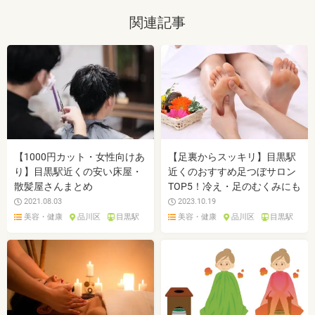
関連記事
【1000円カット・女性向けあ
【足裏からスッキリ】目黒駅
り】目黒駅近くの安い床屋・
近くのおすすめ足つぼサロン
散髪屋さんまとめ
TOP5！冷え・足のむくみにも
2021.08.03
2023.10.19
美容・健康
品川区
目黒駅
美容・健康
品川区
目黒駅