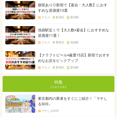
個室あり◎新宿で【宴会・大人数】におす
すめな居酒屋13選
グルメ
新宿区
新宿駅
池袋駅近くで【大人数×宴会】におすすめな
居酒屋11選！
グルメ
豊島区
池袋駅
【クラフトビール×厳選15店】新宿でおすす
めなお店をピックアップ
グルメ
新宿区
新宿駅
特集
東京都内の業者をすぐにご紹介！「マチし
るSOS」
マチしるSOS