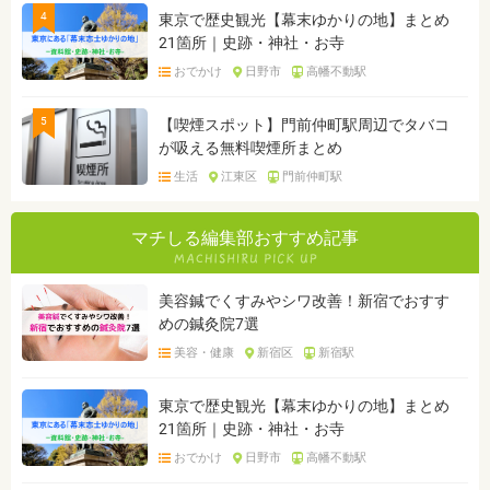
4
東京で歴史観光【幕末ゆかりの地】まとめ
21箇所｜史跡・神社・お寺
おでかけ
日野市
高幡不動駅
5
【喫煙スポット】門前仲町駅周辺でタバコ
が吸える無料喫煙所まとめ
生活
江東区
門前仲町駅
マチしる編集部おすすめ記事
美容鍼でくすみやシワ改善！新宿でおすす
めの鍼灸院7選
美容・健康
新宿区
新宿駅
東京で歴史観光【幕末ゆかりの地】まとめ
21箇所｜史跡・神社・お寺
おでかけ
日野市
高幡不動駅