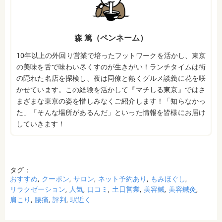
森 篤（ペンネーム）
10年以上の外回り営業で培ったフットワークを活かし、東京
の美味を舌で味わい尽くすのが生きがい！ランチタイムは街
の隠れた名店を探検し、夜は同僚と熱くグルメ談義に花を咲
かせています。この経験を活かして『マチしる東京』ではさ
まざまな東京の姿を惜しみなくご紹介します！「知らなかっ
た」「そんな場所があるんだ」といった情報を皆様にお届け
していきます！
タグ：
おすすめ
クーポン
サロン
ネット予約あり
もみほぐし
リラクゼーション
人気
口コミ
土日営業
美容鍼
美容鍼灸
肩こり
腰痛
評判
駅近く