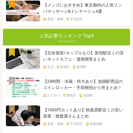
5
【メンズにおすすめ】東京都内の人気リン
パマッサージ&ドレナージュ4選
美容・健康
千代田区
人気記事ランキング Top5
1
【完全個室/カップルも◎】新宿駅近くの安
いネットカフェ・漫画喫茶まとめ
生活
新宿区
新宿駅
2
【24時間・冷蔵・特大あり】池袋駅周辺の
コインロッカー・手荷物預かり所まとめ！
おでかけ
豊島区
池袋駅
3
【1000円カットあり】秋葉原駅近くの安い
床屋・散髪屋さんまとめ
美容・健康
千代田区
秋葉原駅