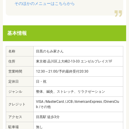
そのほかのメニューはこちらから
基本情報
名称
目黒のもみ家さん
住所
東京都 品川区上大崎2-13-33 エンゼルプレイス1F
営業時間
12:30～21:00/予約最終受付20:30
定休日
日・祝
ジャンル
整体、鍼灸、ストレッチ、リラクゼーション
VISA /MasterCard /JCB /AmericanExpress /DinersClu
クレジット
b /その他
アクセス
目黒駅 徒歩3分
駐車場
無し