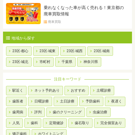
乗れなくなった車が高く売れる！東京都の
廃車買取情報
廃車買取
地域から探す
23区-都心
23区-城東
23区-城西
23区-城南
23区-城北
市町村
千葉県
神奈川県
注目キーワード
駅近く
ネット予約あり
おすすめ
土曜診療
歯医者
日曜診療
土日診療
予防歯科
夜遅く
歯周病
評判
歯のクリーニング
虫歯治療
人気
歯科
定期健診
歯石取り
完全個室あり
矯正歯科
ホワイトニング