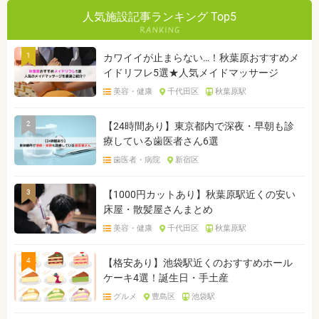
人気施設記事ランキング Top5
1
カワイイが止まらない…！秋葉原おすすめメ
イドリフレ5選★人気メイドマッサージ
美容・健康
千代田区
秋葉原駅
2
【24時間あり】東京都内で深夜・早朝も診
療している歯医者さん6選
歯医者・病院
新宿区
3
【1000円カットあり】秋葉原駅近くの安い
床屋・散髪屋さんまとめ
美容・健康
千代田区
秋葉原駅
4
【格安あり】池袋駅近くのおすすめホール
ケーキ4選！誕生日・手土産
グルメ
豊島区
池袋駅