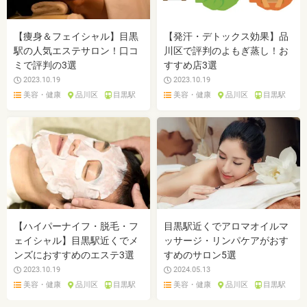
【痩身＆フェイシャル】目黒
【発汗・デトックス効果】品
駅の人気エステサロン！口コ
川区で評判のよもぎ蒸し！お
ミで評判の3選
すすめ店3選
2023.10.19
2023.10.19
美容・健康
品川区
目黒駅
美容・健康
品川区
目黒駅
【ハイパーナイフ・脱毛・フ
目黒駅近くでアロマオイルマ
ェイシャル】目黒駅近くでメ
ッサージ・リンパケアがおす
ンズにおすすめのエステ3選
すめのサロン5選
2023.10.19
2024.05.13
美容・健康
品川区
目黒駅
美容・健康
品川区
目黒駅