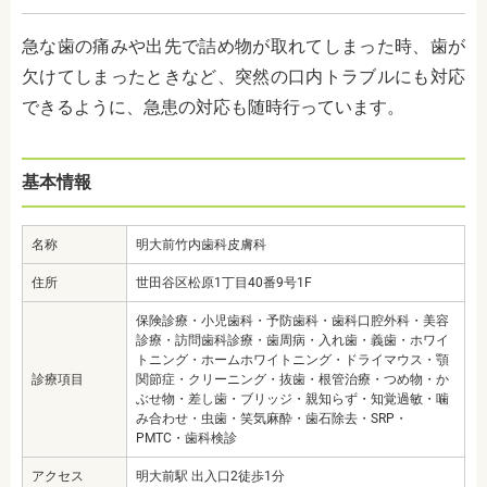
急な歯の痛みや出先で詰め物が取れてしまった時、歯が
欠けてしまったときなど、突然の口内トラブルにも対応
できるように、急患の対応も随時行っています。
基本情報
名称
明大前竹内歯科皮膚科
住所
世田谷区松原1丁目40番9号1F
保険診療・小児歯科・予防歯科・歯科口腔外科・美容
診療・訪問歯科診療・歯周病・入れ歯・義歯・ホワイ
トニング・ホームホワイトニング・ドライマウス・顎
診療項目
関節症・クリーニング・抜歯・根管治療・つめ物・か
ぶせ物・差し歯・ブリッジ・親知らず・知覚過敏・噛
み合わせ・虫歯・笑気麻酔・歯石除去・SRP・
PMTC・歯科検診
アクセス
明大前駅 出入口2徒歩1分