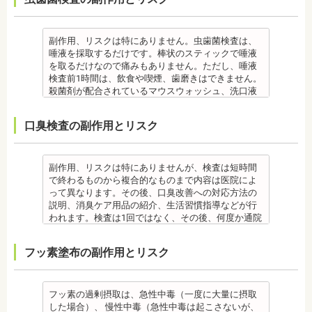
きません。
了まで治療できません。）
きれない場合があります。
を受診してください。
合、虫歯や歯周病の発生など、治療計画よりも治療
なお、歯垢とは口腔内に常在している細菌の塊で歯
・虫歯や歯周炎が発生すると一旦、装置を取り外し
また、エアフローは外来性の着色は落としますが、
・個人差があり、かなりのストレスを受ける患者さ
期間が長くなる場合があります。
石の前段階です。歯垢の段階であれば歯ブラシで簡
て歯科医院で治療をする場合もあります。
本来の歯の色自体は白くできません。歯自体を白く
んもいます。
・矯正治療では、歯肉が下がる場合（歯肉退縮）が
単に取り除くことができますが、沈着したまま時間
・患者様が、取り外しできる矯正装置や補助装置の
したい場合にはホワイトニングが有効です。 着色汚
・矯正中は、器具を装着するため、食べかすが詰ま
副作用、リスクは特にありません。虫歯菌検査は、
あります。特に切歯（せっし：上下前歯各4本）、歯
が経過すると歯石になって歯周病を進行させてしま
装着時間を守っていなかったり、定期的な来院がで
れはエアフロー後に再付着することもあります。継
りやすく虫歯、歯周病を招きやすくなります。（矯
唾液を採取するだけです。棒状のスティックで唾液
の凸凹が大きい患者様の場合、発症する事がありま
います。歯科での歯石除去は、専門の機器を使用
きなかったりした場合は、治療期間が延びる可能性
続的効果を得るには、定期的な施術が必要です。
正器具をつけている箇所の虫歯治療は、基本的に矯
を取るだけなので痛みもありません。ただし、唾液
す。
し、歯石を取り除くことができます。
があります。
エアフローは、着色を落とす審美目的として行われ
正終了まで治療できません。）
検査前1時間は、飲食や喫煙、歯磨きはできません。
・個人差により治療期間が数年かかることがありま
歯石を取り除けば、歯周病の治療となり歯のぐらつ
・特殊な噛み合わせ、骨の硬さ、歯のかたちの場合
るため、健康保険の適用外となり自由診療となりま
・虫歯や歯周炎が発生すると一旦、装置を取り外し
殺菌剤が配合されているマウスウォッシュ、洗口液
す。
き、歯茎の出血、口臭などが改善できます。
は、治療期間が長くなる場合があります。
す。 妊娠中、放射線治療中、呼吸器疾患、ナトリウ
て歯科医院で治療をする場合もあります。
なども、検査前12時間は使用できません。 運動も唾
・固いものが一時的に噛めなくなります。また、ガ
監修医情報 菊地由利佳先生
・舌で歯を押す癖など、歯並びに悪影響をあたえる
ム摂取制限が必要な人など、安全性を考慮し、エア
・患者様が、取り外しできる矯正装置や補助装置の
液の分泌量に影響があるので検査前は行えません。
ムや餅など、装置に引っかかるものが食べられなく
口臭検査の副作用とリスク
【プロフィール】
癖が改善されない場合は、治療期間が延びることが
フローを受けられない人もいます。
装着時間を守っていなかったり、定期的な来院がで
また検査1ヶ月以内に抗生物質を使用している場合も
なることもあります。
日本歯科大学新潟生命歯学部卒業
あります。
備考
きなかった場合は、治療期間が延びる場合がありま
正確な結果が出ないことがあるので時期を延ばす場
・装置が壊れることがあります。その際は歯科医院
新潟大学医歯学総合病院にて研修 都内歯科医院にて
・矯正治療で歯を動かして歯並びを整える「動的治
エアフローは、歯面清掃を行う機器です。細かなパ
す。
合もあります。健康保険の適用外となり自由診療と
を受診してください。
勤務
療」を終えて歯並びが改善されても、まだ歯が元の
ウダー粒子をジェット噴射で歯に吹き付け、歯にこ
・特殊な噛み合わせ、骨の硬さ、歯のかたちの場合
なります。
・個人差があり、かなりのストレスを受ける患者様
副作用、リスクは特にありませんが、検査は短時間
位置に戻ろうとする傾向があるため、一定期間動か
びりついた汚れを落とすことができます。
は、治療期間が長くなる場合があります。
備考
もいます。
で終わるものから複合的なものまで内容は医院によ
した歯を正しい位置にとどめておく保定が必要で
歯科で主に歯の着色やタバコのヤニ除去の用途とし
・舌で歯を押す癖や、歯並びに悪影響をあたえる癖
ご自身の唾液の量、性質、虫歯の原因菌の量を知
・矯正中は、器具を装着するため、食べかすが詰ま
って異なります。その後、口臭改善への対応方法の
す。歯の位置が安定するまでの保定期間には個人差
て使われていますが、歯周ポケット内の歯周病の細
が改善されない方は、治療期間が延びる場合があり
り、虫歯予防とセルフケア強化を目的とした検査で
りやすく虫歯、歯周病を招きやすくなります。（矯
説明、消臭ケア用品の紹介、生活習慣指導などが行
があるので、治療後も歯科医師の指示を守ってくだ
菌除去にも効果があります。
ます。
す。
正器具をつけている箇所の虫歯治療は、基本的に矯
われます。検査は1回ではなく、その後、何度か通院
さい。
監修医情報 菊地由利佳先生
・矯正治療で歯を動かして歯並びを整える「動的治
[虫歯菌検査で確認できる内容] (例)
正終了まで治療できません。）
が必要となる場合があります。
監修医情報 医療法人社団日坂会 理事長 日坂充宏
【プロフィール】
療」を終えて歯並びが改善されても、まだ歯が元の
・虫歯菌の数が少ないのか多いのか
・虫歯や歯周炎が発生すると一旦、装置を取り外し
健康保険の適用外となり自由診療となります。
フッ素塗布の副作用とリスク
先生
日本歯科大学新潟生命歯学部卒業
位置に戻ろうとする傾向があるため、一定期間動か
・酸性度（酸性になる程歯が溶けやすい）
て歯科医院で治療をする場合もあります。
備考
【プロフィール】
新潟大学医歯学総合病院にて研修
した歯をとどめておく保定が必要です。歯の位置が
・緩衝能・白血球・タンパク質・口の中の清潔度 ま
・患者様が、取り外しできる矯正装置や補助装置の
口臭は、体調や病気と関わりがあることも多く、口
日本大学歯学部卒業
都内歯科医院にて勤務
安定するまでの保定期間には個人差があるので、治
た、よく噛んでいるか、甘いものを摂る頻度なども
装着時間を守っていなかったり、定期的な来院がで
臭で悩んでいる場合はその関連性も合わせて検査が
日本大学歯学部口腔外科第２講座大学院卒業
療後も歯科医師の指示を守ってください。
同時に確認します。
きなかった場合は、治療期間が延びる場合がありま
必要です。また、よく食べる食べ物、ブラッシング
フッ素の過剰摂取は、急性中毒（一度に大量に摂取
歯学博士（口腔外科学）
・矯正終了後に矯正箇所が元に戻る場合もありま
監修医情報 菊地由利佳先生
す。
不足、喫煙や飲酒などが影響する場合もあるので、
した場合）、 慢性中毒（急性中毒は起こさないが、