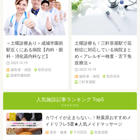
＜土曜診療あり＞成城学園前
土曜診療も！三軒茶屋駅で花
駅近くにある病院【内科・眼
粉症に対応している病院まと
科・消化器内科など】
め＜アレルギー検査・舌下免
疫療法＞
2023.10.19
2023.10.19
歯医者・病院
世田谷区
成城学園前駅
歯医者・病院
世田谷区
三軒茶屋駅
人気施設記事ランキング Top5
1
カワイイが止まらない…！秋葉原おすすめメ
イドリフレ5選★人気メイドマッサージ
美容・健康
千代田区
秋葉原駅