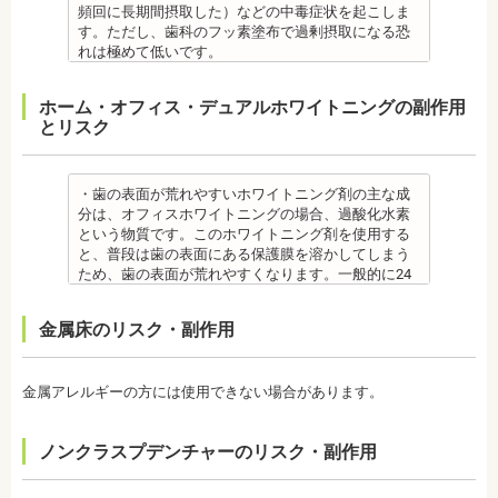
日本大学歯学部非常勤講師
す。
【プロフィール】
・特殊な噛み合わせ、骨の硬さ、歯のかたちの場合
原因がわかれば口臭軽減に向けて指導が行われま
頻回に長期間摂取した）などの中毒症状を起こしま
社会福祉法人富士白苑理事
監修医情報 医療法人社団日坂会 理事長 日坂充宏
日本歯科大学新潟生命歯学部卒業
は、治療期間が長くなる場合があります。
す。
す。ただし、歯科のフッ素塗布で過剰摂取になる恐
先生
新潟大学医歯学総合病院にて研修
・舌で歯を押す癖や、歯並びに悪影響をあたえる癖
監修医情報 菊地由利佳先生
れは極めて低いです。
【プロフィール】 日本大学歯学部卒業
都内歯科医院にて勤務
が改善されない方は、治療期間が延びる場合があり
【プロフィール】
また、歯の形成期に過度にフッ素を摂取すると歯の
日本大学歯学部口腔外科第２講座大学院卒業
ます。
日本歯科大学新潟生命歯学部卒業
フッ素症（斑状歯）が発生する場合があります。
ホーム・オフィス・デュアルホワイトニングの副作用
歯学博士（口腔外科学）
・矯正治療で歯を動かして歯並びを整える「動的治
新潟大学医歯学総合病院にて研修
（過剰摂取）推定中毒量は、5歳児（体重18Kg）が
とリスク
日本大学歯学部非常勤講師
療」を終えて歯並びが改善されても、まだ歯が元の
都内歯科医院にて勤務
週5回法のフッ化物洗口液（0.05％フッ化ナトリウム
社会福祉法人富士白苑理事
位置に戻ろうとする傾向があるため、一定期間動か
溶液）を40人分一度に飲んだ場合に到達（厚生労働
した歯をとどめておく保定が必要です。歯の位置が
省 フッ化物の急性中毒量 e-ヘルスネット）
安定するまでの保定期間には個人差があるので、治
また、フッ素を塗った場合でも、ブラッシング不足
・歯の表面が荒れやすいホワイトニング剤の主な成
療後も歯科医師の指示を守ってください。
や磨き残しがあれば虫歯はできてしまいます。フッ
分は、オフィスホワイトニングの場合、過酸化水素
監修医情報 医療法人社団日坂会 理事長 日坂充宏
素は虫歯ができにくくなるだけで、通常の歯ブラ
という物質です。このホワイトニング剤を使用する
先生
シ、歯間掃除などは必要です。
と、普段は歯の表面にある保護膜を溶かしてしまう
【プロフィール】
備考 フッ素を塗布して、歯をコーティングし虫歯に
ため、歯の表面が荒れやすくなります。一般的に24
日本大学歯学部卒業
強い歯にする予防歯科処置です。もともとフッ素は
～48時間程度で保護膜はもとに戻りますが、その間
日本大学歯学部口腔外科第２講座大学院卒業
体内に存在している物質の一つなので安心して使用
は特に注意が必要です。
金属床のリスク・副作用
歯学博士（口腔外科学）
することが可能です。特に、塗布する時期に制限が
・ホワイトニング剤の影響で知覚過敏がおこるケー
日本大学歯学部非常勤講師
ないため、生えたての乳歯にも塗布することが可能
スがあります。薬剤が歯の神経に強い刺激を与えて
社会福祉法人富士白苑理事
です。
しまうため、神経が敏感になりやすいのです。オフ
金属アレルギーの方には使用できない場合があります。
監修医情報 菊地由利佳先生
ィスホワイトニングで使用する薬剤はホームホワイ
【プロフィール】
トニングのものより濃度が高いため、より知覚過敏
日本歯科大学新潟生命歯学部卒業
になりやすい傾向があります。
ノンクラスプデンチャーのリスク・副作用
新潟大学医歯学総合病院にて研修
・歯科で行うホワイトニングでも1回の施術で思った
都内歯科医院にて勤務
ような白さに仕上がらないことがあります。また、
個人の歯の特徴により色ムラが出ることがありま