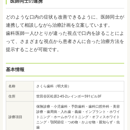
医師同士の連携
どのような口内の症状も改善できるように、医師同士が
連携して相談しながら治療計画を立案しています。
歯科医師一人ひとりが違った視点で口内を診ることによ
って、さまざまな視点から患者さんに合った治療方法を
提示することが可能です。
基本情報
名称
さくら歯科（明大前）
住所
世田谷区松原2-45-2レインボー591ビル3F
保険診療・小児歯科・予防歯科・歯科口腔外科・美容
診療・歯周病・入れ歯・義歯・インプラント・ホワイ
診療項目
トニング・ホームホワイトニング・オフィスホワイト
ニング・顎関節症・つめ物・かぶせ物・親知らず・虫
歯