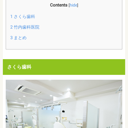
Contents
[
hide
]
1
さくら歯科
2
竹内歯科医院
3
まとめ
さくら歯科