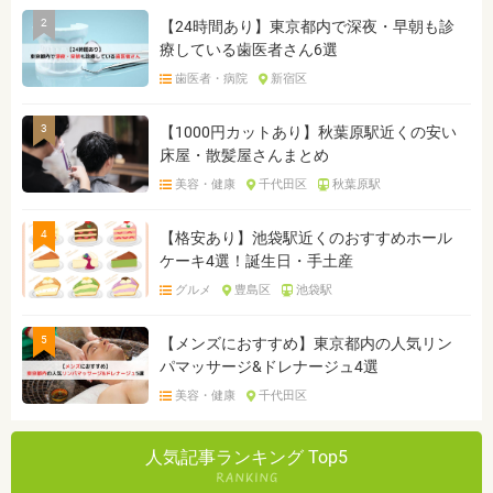
2
【24時間あり】東京都内で深夜・早朝も診
療している歯医者さん6選
歯医者・病院
新宿区
3
【1000円カットあり】秋葉原駅近くの安い
床屋・散髪屋さんまとめ
美容・健康
千代田区
秋葉原駅
4
【格安あり】池袋駅近くのおすすめホール
ケーキ4選！誕生日・手土産
グルメ
豊島区
池袋駅
5
【メンズにおすすめ】東京都内の人気リン
パマッサージ&ドレナージュ4選
美容・健康
千代田区
人気記事ランキング Top5