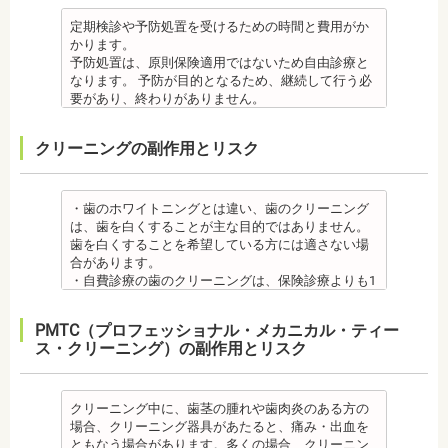
虫歯・歯周病
成分に心拍数、血圧を上げる作用があるものもある
病の方、口腔内の衛生状態の悪い方や、あごの骨が
しまうことのほうが多くあります。
・矯正終了後に矯正箇所が元に戻る場合もありま
・矯正中、虫歯が悪化する場合があります。治療終
ため、心臓や血圧に問題がある方が使用すると、動
足りない方、喫煙者の方は、事前に生活習慣の改
原因のひとつとしては、ポーセレンというセラミッ
定期検診や予防処置を受けるための時間と費用がか
す。その程度に個人差があります。
了後に虫歯の治療をする場合と器具を一度外して虫
悸、血圧上昇を起こす場合があります。また、頬を
善、治療が必要となる場合があります。
クとジルコニアの密着度が、セラミック同士との場
かります。
・矯正終了して数か月から数年経過すると噛み合わ
歯の治療を行う場合があります。
噛んでもわからなかったり、熱いものを飲んでもわ
・インプラント術後すぐには違和感があったり、痛
合や金属とセラミックとの場合に比べて、若干弱い
予防処置は、原則保険適用ではないため自由診療と
せが悪くなる可能性があります。噛み合わせが悪く
・矯正治療中、矯正装置の周りなど、ブラッシング
からないため、口腔内を傷つけるリスクがありま
み、腫れ、出血などが発生する場合がありますが、
場合があるからです。他にも、激しい歯ぎしりをす
なります。 予防が目的となるため、継続して行う必
なると、咀嚼障害の場合は、噛み合わせの治療を行
（歯磨き）しにくい部分ができるため、虫歯や歯周
す。さらに、麻酔によって悪心、嘔吐、アレルギー
これらの症状の多くについては一時的なもので、多
る人の場合、どうしてもセラミックの部分はジルコ
要があり、終わりがありません。
います、頭痛、肩こりを招く事があります。また、
炎のリスクが高くなります。間食を控え、矯正治療
反応が起こることもあります。
くの場合2～3日で治まります。
ニアよりも強度が落ちるので、割れてしまうケース
監修医情報 菊地由利佳先生
噛み合わせのバランスが崩れることで、口が大きく
中に合ったブラッシング指導を歯科医師より受けて
虫歯・歯周病
・治療期間が長くかかる場合があります。あごの骨
があります。
【プロフィール】
開かない、食事を噛むときに痛みが出る顎関節症を
、毎日丁寧なブラッシング、歯を清潔にしてリスク
クリーニングの副作用とリスク
・矯正中、虫歯が悪化する場合があります。治療終
に穴をあけて人工の歯根を埋め込み、その上に人工
メタルセラミック
日本歯科大学新潟生命歯学部卒業
発症する場合があります。
を抑えましょう。
了後に虫歯の治療をする場合と器具を一度外して虫
の歯を被せるため、インプラントが骨に接着するま
・メタルセラミック(セラミックボンド)治療は、歯と
新潟大学医歯学総合病院にて研修
他にも自律神経失調症になることもあります。噛み
また、歯科医院で歯をクリーニングすることや、フ
歯の治療を行う場合があります。
でに3ケ月～6ケ月程度の治癒期間を要します。ま
歯茎の境が黒く変色してしまうケースがあります。
都内歯科医院にて勤務
合わせが原因。
ッ素塗布など、歯科医院でのケアも役立ちます。
・矯正治療中、矯正装置の周りなど、ブラッシング
た、インプラントを埋め込む骨の厚みを増やす手術
オールセラミック
・歯のホワイトニングとは違い、歯のクリーニング
その他
・矯正中は、基本的に虫歯や歯周病の治療が行えな
（歯磨き）しにくい部分ができるため、虫歯や歯周
を行う場合、さらに期間を要することになります。
・オールセラミック治療は、本数が多いと費用が高
は、歯を白くすることが主な目的ではありません。
・個人差がありますが子供にとって大きなストレス
いため、矯正前にこれらの治療を終わらせる必要が
炎のリスクが高くなります。間食を控え、矯正治療
・インプラント治療を受けると定期検診、メインテ
額となる場合が多くあります。また、陶器であり強
歯を白くすることを希望している方には適さない場
になる場合があります。装置装着後もしっかりと状
あります。矯正専門の歯科の場合は、一般の歯科で
中に合ったブラッシング指導を歯科医師より受けて
ナンスをし続けなければいけません。人工物である
度は低いため、奥歯には不向きです。前歯でも欠け
合があります。
況を聞いて話し合ってください。
虫歯、歯周病の治療を行う必要もあります。
、毎日丁寧なブラッシング、歯を清潔にしてリスク
インプラントが虫歯になることはありませんが、日
てしまうこともあるため、歯ぎしりのクセがある方
・自費診療の歯のクリーニングは、保険診療よりも1
・矯正中、頭痛、首や肩のこり、強い倦怠感、吐き
治療終了後
を抑えましょう。
ごろから丁寧なメインテナンスが必要となります。
はマウスピースで保護する場合もあります。
度の施術費用が比較的高く、施術時間も長くかかる
気、不眠など不定愁訴が起こることがあります。そ
・矯正終了後に矯正箇所が元に戻る場合もありま
また、歯科医院で歯をクリーニングすることや、フ
また、口の中の衛生状態が悪いと、インプラント周
・保険適用外のつめ物、被せ物もメリットばかりで
可能性があります。
の場合は、鎮痛剤、吐き気止め等、歯科医師の指示
す。
ッ素塗布など、歯科医院でのケアも予防に役立ちま
PMTC（プロフェッショナル・メカニカル・ティー
囲炎という病気にかかる可能性があります。インプ
はなく、デメリットもあるため、検討される方は、
・歯のクリーニングは、歯科医院によって「クリー
のもと服用してください。
・矯正終了して数か月から数年経過するとかみ合わ
す。
ス・クリーニング）の副作用とリスク
ラントの機能をより長く維持するために、定期検診
歯科医師と十分に相談しましょう。
ニング」と書いているところと「PMTC」と書いてい
・治療の経過と治療後の見た目に個人差が大きくあ
せが悪くなる可能性があります。かみ合わせが悪く
・矯正中は、虫歯や歯周病の治療が行えないため矯
が必要となります。
監修医情報 医療法人社団日坂会 理事長 日坂充宏
るところがあります。PMTCは専用の機器が用いられ
らわれる治療です。また、歯科医師との見解の相違
なると、咀嚼障害、頭痛、肩こりを招く事がありま
正前にこれらの治療を終わらせる必要があります。
・インプラント治療は、入れ歯、ブリッジ治療とは
先生
るのに対し、クリーニングは歯科医院によっては歯
も起こりえます。歯科医師とよくご相談ください。
す。
矯正専門の歯科の場合は、一般の歯科で虫歯、歯周
異なり保険適用外となります。
【プロフィール】
石を落とすスケーリングの場合や、PMTCの場合もあ
クリーニング中に、歯茎の腫れや歯肉炎のある方の
・矯正力が強すぎると、歯の根が短くなる「歯根吸
また、かみ合わせのバランスが崩れることで、口が
病の治療を行う必要もあります。
・インプラント治療は、お子様、妊婦の方は受けら
日本大学歯学部卒業
るので、事前に内容を確認されるとよいでしょう。
場合、クリーニング器具があたると、痛み・出血を
収」が起こるリスクが高くなります。
大きく開かない、食事を噛むときに痛みが出る顎関
治療終了後
れません。骨の成長途中になるお子様は、インプラ
日本大学歯学部口腔外科第２講座大学院卒業
監修医情報 医療法人社団日坂会 理事長 日坂充
ともなう場合があります。多くの場合、クリーニン