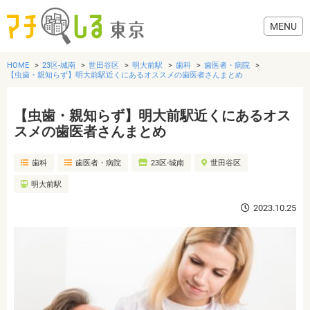
HOME
23区-城南
世田谷区
明大前駅
歯科
歯医者・病院
【虫歯・親知らず】明大前駅近くにあるオススメの歯医者さんまとめ
【虫歯・親知らず】明大前駅近くにあるオス
グルメ
スメの歯医者さんまとめ
歯科
歯医者・病院
23区-城南
世田谷区
美容・健康
明大前駅
歯医者・病院
2023.10.25
おでかけ
生活