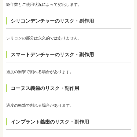
経年数とご使用状況によって劣化します。
す。歯の厚みの違いやホワイトニングの作用が出に
くい部分があることなどにより、想定した白さや均
一な白さにならないことがあるのです。これは、常
シリコンデンチャーのリスク・副作用
に起こるということではなく、個人差が大きいた
め、実際のところは施術をしてみないと分からない
と言わざるを得ません。しかし、ホワイトニングを
続けていくことで目立たなくなることが多いです。
シリコンの部分は永久的ではありません。
・ホワイトニング後は、徐々に色戻りをおこす場合
がほとんどです。
スマートデンチャーのリスク・副作用
・白さを維持するためにはメンテナンスが必要にな
ります。歯科医師によって、違いがありますので事
前にご確認ください。
・ホワイトニングは、歯の表面が荒れる、知覚過敏
過度の衝撃で割れる場合があります。
になる可能性があります。
・ホワイトニング中は、お茶、コーヒー、カレー、
ケチャップなど避けたほうがいい飲み物、食事があ
コーヌス義歯のリスク・副作用
ります。また、ホワイトニングが終わってもこれら
の飲み物、食事を避けたほうが白さは持続します。
監修医情報 医療法人社団日坂会 理事長 日坂充宏
過度の衝撃で割れる場合があります。
先生
【プロフィール】
日本大学歯学部卒業
インプラント義歯のリスク・副作用
日本大学歯学部口腔外科第２講座大学院卒業
歯学博士（口腔外科学）
日本大学歯学部非常勤講師