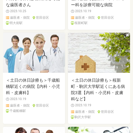
な歯医者さん
ー科を診療可能な病院
2023.10.25
2023.10.19
歯医者・病院
世田谷区
歯医者・病院
世田谷区
明大前駅
桜新町駅
＜土日の休日診療も＞千歳船
＜土日の休日診療も＞桜新
橋駅近くの病院【内科・小児
町・駒沢大学駅近くにある病
科・皮膚科】
院3選【内科・小児科・皮膚
科など】
2023.10.19
2023.10.19
歯医者・病院
世田谷区
千歳船橋駅
歯医者・病院
世田谷区
駒沢大学駅