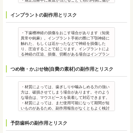
・矯正治療中に装置が当たることで頬の内側に傷が
・抜歯する場合は麻酔注射を行います。麻酔薬の中
きにしみる「知覚過敏」があらわれる場合がありま
ついたり、口内炎になったり、歯の移動に伴う痛み
には、成分に心拍数、血圧を上げる作用があるもの
すが、数日で改善されます。長期間痛む場合は、歯
を感じることもありますので、必要に応じワックス
インプラントの副作用とリスク
もあるため、心が起こることもあります。臓や血圧
科医師に相談しましょう。
で対処する場合やその他の対処策を行う場合があり
に問題がある方が使用すると、動悸、血圧上昇を起
金属アレルギー
ます。
こす場合があります。また、麻酔がきいている最中
・矯正装置には、さまざまな金属素材が使用されて
・矯正装置を装着した直後や、ワイヤーを交換した
は、頬を噛んだり、熱いものを飲んだりしてもわか
いるため、金属アレルギーのある方、不安がある方
直後に痛みを感じることがありますが、数日でおさ
・下歯槽神経の損傷をおこす場合があります（知覚
らないため、口腔内を傷つけるリスクがあります。
は、皮膚科で行われているパッチテストをうけて、
まる場合が多いです。また、冷たいものを飲んだと
異常や鈍麻）。インプラント手術の際に下顎神経に
さらに、麻酔によって悪心、嘔吐、アレルギー反応
アレルギー材料を特定し、歯科医師に伝えてくださ
きにしみる「知覚過敏」があらわれる場合がありま
触れた、もしくは近かったなどで神経を損傷した
虫歯・歯周病 ・矯正治療中、矯正装置の周りなど、
い。矯正装置を装着したあとに、皮膚や口腔の粘膜
すが、基本的には数日で改善されます。長期間痛む
り、圧迫することで起こります。インプラントによ
ブラッシング（歯磨き）しにくい部分ができるた
にアレルギー症状が起きた場合は、速やかに歯科医
場合は、歯科医師に相談しましょう。
る神経の圧迫、損傷、切断がある場合はインプラン
め、虫歯や歯周炎のリスクが高くなります。
師の指示を仰いでください。
金属アレルギー
トを撤去します。経過を見る場合や、内服薬で治療
間食を控え、矯正治療中に合ったブラッシング指導
抜歯・麻酔
・矯正装置には、さまざまな金属素材が使用されて
を行うこともあります。
つめ物・かぶせ物(自費の素材)の副作用とリスク
を歯科医師より受けて 、毎日丁寧なブラッシング、
・矯正をしたい箇所に十分なスペースがない場合
いるため、金属アレルギーのある方、不安がある方
・上あごにインプラントを埋める際に、上顎洞を破
歯を清潔にしてリスクを抑えましょう。また、歯科
は、抜歯を必要とする場合もあります。健康上問題
は、皮膚科で行われているパッチテストをうけて、
る場合があります。手術した時に感染が生じると蓄
医院において、歯のクリーニングやフッ素塗布など
のない歯の抜歯の場合もあります。
アレルギー材料を特定し、歯科医師に伝えてくださ
膿症になる場合があります。この場合は、インプラ
のケアをすることも役立ちます。
・抜歯する場合は麻酔注射を行います。麻酔の中に
い。矯正装置を装着したあとに、皮膚や口腔の粘膜
ントを除去する場合もあります。また、蓄膿症の治
・材質によっては、歯ぎしりや噛みしめる力の強い
・矯正中に虫歯が悪化した場合は、矯正終了後に虫
は、成分に心拍数、血圧を上げる作用があるものも
にアレルギー症状が起きた場合は、速やかに歯科医
療には耳鼻咽喉科にて治療が必要な場合もありま
方は、破損させてしまう場合があります。そのよう
歯の治療をする、もしくは、矯正中に器具を一度外
あるため、心臓や血圧に問題がある方が使用する
師の指示を仰いでください。
す。
な場合は、マウスピースを装着して対応できます。
して治療を行う必要が生じることがあります。
と、動悸、血圧上昇を起こす場合があります。ま
抜歯・麻酔
・インプラントは、入れ歯の治療とは異なり、外科
・材質によっては、まだ使用可能になって期間が短
・基本的に、矯正中には虫歯や歯周病の治療が行え
た、頬を噛んでもわからなかったり、熱いものを飲
・矯正をしたい箇所に十分なスペースがない場合
手術を行う必要があります。手術により今までは何
いものがあるため、副作用報告がなくともよく検討
ません。そのため矯正前にこれらの治療を終わらせ
んでもわからないため、口腔内を傷つけるリスクが
は、抜歯を必要とする場合もあります。健康上問題
の問題もなかった神経や血管などにも手を加えるこ
する必要があります。
る必要があります。矯正を専門とする歯科医院の場
あります。
のない歯の抜歯の場合もあります。抜歯する場合は
とがあるためリスクがあります。また、手術自体受
ジルコニア
合は、一般的な歯科医院で、事前に虫歯、歯周病の
予防歯科の副作用とリスク
さらに、麻酔によって悪心、嘔吐、アレルギー反応
痛みを感じることもありますので、歯科医師の判断
けられない場合もあります。免疫力や抵抗力が低下
・ジルコニア自体が割れてしまうのではなく、表面
治療を行う必要があることもあります。
が起こることもあります。
のもと麻酔を行うこともあります。麻酔の中には、
しやすく、歯周病の発生リスクの高いとされる糖尿
を覆っているポーセレンというセラミックが割れて
治療終了後