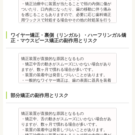
・矯正治療中に装置が当たることで頬の内側に傷が
ついたり、口内炎になったり、歯の移動に伴う痛み
を感じることもありますので、必要に応じ歯科矯正
用ワックスで対処する場合やその他の対処策を行う
場合があります。
・舌の動きがスムーズにいかない場合があります
ワイヤー矯正・裏側（リンガル）・ハーフリンガル矯
が、数ヶ月で慣れることが多いです。
正・マウスピース矯正の副作用とリスク
・装置の装着中は発音しづらいことがあります。
・矯正装置を装着した直後や、ワイヤーを交換した
直後に痛みを感じることがありますが、数日でおさ
まる場合が多いです。また、冷たいものを飲んだと
矯正装置が直接的な原因となるもの
きにしみる「知覚過敏」があらわれる場合がありま
・矯正中舌の動きがスムーズにいかない場合があり
すが、基本的には数日で改善されます。長期間痛む
ますが、数ヶ月で慣れる場合が多いです。
場合は、歯科医師に相談しましょう。
・装置の装着中は発音しづらいことがあります。
金属アレルギー
・一般的なワイヤー矯正は、歯の表面に器具を装着
・多くの場合、矯正装置には金属素材が使用されて
するため、目立ちます。見た目にも矯正をしている
います。金属アレルギーのある方、不安がある方
ことがわかるというリスクがあります。
部分矯正の副作用とリスク
は、皮膚科で行われているパッチテストなどをうけ
・矯正治療中に装置が当たることで頬の内側に傷が
て、アレルギー源を特定し、歯科医師に伝えてくだ
ついたり、口内炎になったり、歯の移動に伴う痛み
さい。矯正装置を装着したあとに、皮膚や口腔の粘
を感じることもありますので、必要に応じワックス
膜にアレルギー症状が起きた場合は、速やかに歯科
で対処する場合やその他の対処策を行う場合があり
矯正装置が直接的な原因となるもの
医師の指示を仰いでください。
ます。
・矯正中、舌の動きがスムーズにいかない場合があ
抜歯・麻酔 ・矯正をしたい箇所に十分なスペースが
・矯正装置を装着した直後や、ワイヤーを交換した
りますが、数ヶ月で慣れる場合が多いです。
ない場合は、抜歯を必要とすることもあります。健
直後に痛みを感じることがありますが、数日でおさ
・装置の装着中は発音しづらいことがあります。
康上問題のない歯を抜歯する場合もあります。
まる場合が多いです。また、冷たいものを飲んだと