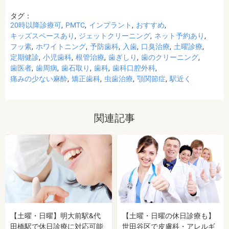
タグ：
20時以降診療可
PMTC
インプラント
おすすめ
キッズスペースあり
ジェットクリーニング
ネット予約あり
フッ素
ホワイトニング
予防歯科
入歯
口臭治療
土曜診療
定期健診
小児歯科
根管治療
歯ぎしり
歯のクリーニング
歯医者
歯周病
歯石取り
歯科
歯科口腔外科
痛みの少ない麻酔
矯正歯科
虫歯治療
顎関節症
駅近く
関連記事
【土曜・日曜】明大前駅&代
【土曜・日曜の休日診療も】
田橋駅で休日診療に対応可能
世田谷区で皮膚科・アレルギ