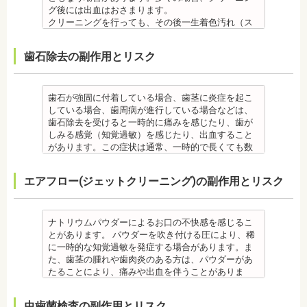
・歯や骨の状態、歯の動きを妨げる癖があった場
節症を発症する場合があります。他にも自律神経失
・矯正終了後に噛み合わせが悪くなる可能性があり
ント治療はできません。痛み止め、抗生物質等を治
歯学博士（口腔外科学）
宏先生
グ後には出血はおさまります。
合、虫歯や歯周病の発生など、治療計画よりも治療
調症になることもあります。かみ合わせが原因の場
ます。
療に使用するため妊娠中、妊娠の可能性のある方、
日本大学歯学部非常勤講師
【プロフィール】
クリーニングを行っても、その後一生着色汚れ（ス
期間が長くなる場合があります。
合は、かみ合わせの治療を行います。 その他
噛み合わせが悪くなると、咀嚼障害、頭痛、肩こり
授乳中の方は、インプラント治療はお控えくださ
社会福祉法人富士白苑理事
日本大学歯学部卒業
テイン）や歯垢・歯石がつかないわけではありませ
・矯正治療では、歯肉が下がる場合（歯肉退縮）が
・矯正中、頭痛、首や肩のこり、強い倦怠感、吐き
を招く事があります。また、噛み合わせのバランス
い。
日本大学歯学部口腔外科第２講座大学院卒業
ん。クリーニング後にも、日々の生活で再付着しま
あります。特に切歯（せっし：上下前歯各4本）、歯
気、不眠など不定愁訴が起こる場合がありますの
が崩れることで、口が大きく開かない、食事を噛む
・心臓の疾患、骨粗鬆症等、内科的にインプラント
歯石除去の副作用とリスク
歯学博士（口腔外科学）
す。また、歯科のクリーニングだけでは、虫歯や歯
の凸凹が大きい患者様の場合、発症する事がありま
で、鎮痛剤、吐き気止め等、歯科医師の指示のもと
ときに痛みが出る顎関節症を発症する場合がありま
治療に適さないケースもあります。また、普段服薬
日本大学歯学部非常勤講師 社会福祉法人富士白苑理
周病の予防にはなりません。
す。
服用する場合があります。
す。他にも自律神経失調症になることもあります。
している血圧のお薬等も治療に影響する場合があり
事
毎日のブラッシングなどは継続して行う必要があり
・顎の成長に合わせて歯並びを治していくため、一
・治療中と治療後の見た目に個人差が大きくあらわ
噛み合わせが原因の場合は、噛み合わせの治療を行
ます。治療相談時に申告してください。
ます。
歯石が強固に付着している場合、歯茎に炎症を起こ
時的に歯並びが悪い状態になることもあります。
れる治療です。また、歯科医師との見解の相違も起
います。
・歯がない箇所のリカバリー治療ですが、その欠損
備考
している場合、歯周病が進行している場合などは、
・大人になってから再度矯正が必要になることがあ
こりえます。歯科医師とよくご相談ください。
・矯正終了後に矯正箇所が元に戻る場合もありま
箇所のみの治療ではなく、全体のかみ合わせを提案
自宅で、歯磨きをしていても、落とすことの出来な
歯石除去を受けると一時的に痛みを感じたり、歯が
ります。
・矯正力が強すぎると、歯の根が短くなる「歯根吸
す。
してくれる方針を選択するとよいでしょう。
い汚れや、歯石の元となる歯垢・バイオフィルムを
しみる感覚（知覚過敏）を感じたり、出血すること
・定期的な通院などにご協力いただけない場合、治
収」が起こるリスクが高くなります。
その他
・手術ではありますが、麻酔を行うため、手術中に
歯科で専門の機器・技術によって除去する技術で
があります。この症状は通常、一時的で長くても数
療の結果に差が出る場合があります。
・歯や骨の状態、歯の動きを妨げる癖があった場
・治したい部分の一部の歯並びにのみ対応できま
痛みを感じることは基本的にありません。
す。
日で落ち着いてなくなります。
・個人差により治療期間が数年かかることがありま
合、虫歯や歯周病の発生など、治療計画よりも治療
す。全体の噛み合わせが整っていない場合は、治療
監修医情報 医療法人社団日坂会 理事長 日坂充宏
クリーニング後にフッ素塗布を行えば、より虫歯予
また、歯石除去に使われる機器は、治療中、高音が
す。
期間が長くなる場合があります。
を進めることができない場合もあります。
先生
エアフロー(ジェットクリーニング)の副作用とリスク
防に効果的です。
鳴り響きます。機器は歯石が多い人、広範囲に歯石
・固いものが一時的に噛めなくなることがありま
・矯正治療では、歯肉が下がる場合（歯肉退縮）が
・矯正中、頭痛、首や肩のこり、強い倦怠感、吐き
【プロフィール】
監修医情報 菊地由利佳先生
が付いている人に使われるのですが、高音が苦手な
す。また、ガムや餅など、装置に引っかかるものが
あります。特に切歯（せっし：上下前歯各4本）、歯
気、不眠など不定愁訴が起こる場合がありますの
日本大学歯学部卒業
【プロフィール】
人は音を我慢する必要があります。
食べられなくなることもあります。
の凸凹が大きい患者様の場合、発症する事がありま
で、鎮痛剤、吐き気止め等、歯科医師の指示のもと
日本大学歯学部口腔外科第２講座大学院卒業
日本歯科大学新潟生命歯学部卒業
備考
・装置が壊れることがあります。その際は歯科医師
ナトリウムパウダーによるお口の不快感を感じるこ
す。
服用する場合があります。
歯学博士（口腔外科学）
新潟大学医歯学総合病院にて研修
歯石とは、歯垢が石のように固くなって歯と歯の間
に相談してください。
とがあります。 パウダーを吹き付ける圧により、稀
・個人差により治療期間が数年かかることがありま
・治療中と治療後の見た目に個人差が大きくあらわ
日本大学歯学部非常勤講師
都内歯科医院にて勤務
や歯の表面、歯茎と歯の隙間などにこびりついたも
・個人差がありますが、矯正装置にかなりのストレ
に一時的な知覚過敏を発症する場合があります。ま
す。
れる治療です。また、歯科医師との見解の相違も起
社会福祉法人富士白苑理事
のです。唾液腺開口部の近くにある歯に特に着きや
スを受ける患者さんもいます。
た、歯茎の腫れや歯肉炎のある方は、パウダーがあ
・固いものが一時的に噛めなくなります。また、ガ
こりえます。歯科医師とよくご相談ください。
すく、具体的には「下の前歯の裏側」や「上の奥歯
・矯正中は、器具を装着するため、食べかすが詰ま
たることにより、痛みや出血を伴うことがありま
ムや餅など、装置に引っかかるものが食べられなく
・矯正力が強すぎると、歯の根が短くなる「歯根吸
の外側」によく見られます。
りやすく虫歯、歯周病を招きやすくなります。（矯
す。多くの場合、すぐに出血はおさまり、数日で治
なることもあります。
収」が起こるリスクが高くなります。
歯石になると自宅でのブラッシングで取ることはで
正器具をつけている箇所の虫歯は、基本的に矯正終
癒します。 ケースによっては、完全に汚れを落とし
・装置が壊れることがあります。その際は歯科医院
・歯や骨の状態、歯の動きを妨げる癖があった場
虫歯菌検査の副作用とリスク