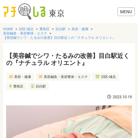
HOME
23区-城北
豊島区
目白駅
美容・健康
美容鍼灸・美容整体・エステ
【美容鍼でシワ・たるみの改善】目白駅近くの『ナチュラル オリエント』
【美容鍼でシワ・たるみの改善】目白駅近く
グルメ
の『ナチュラル オリエント』
美容・健康
美容・健康
美容鍼灸・美容整体・エステ
23区-城北
豊島区
目白駅
歯医者・病院
2023.10.19
おでかけ
生活