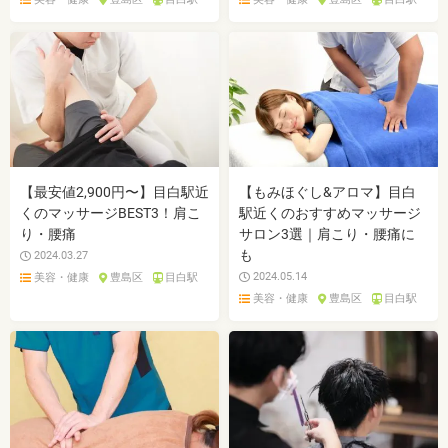
【最安値2,900円〜】目白駅近
【もみほぐし&アロマ】目白
くのマッサージBEST3！肩こ
駅近くのおすすめマッサージ
り・腰痛
サロン3選｜肩こり・腰痛に
も
2024.03.27
2024.05.14
美容・健康
豊島区
目白駅
美容・健康
豊島区
目白駅