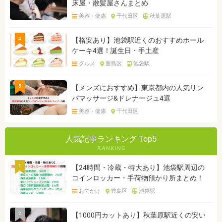
床屋・散髪屋さんまとめ
美容・健康
千代田区
秋葉原駅
4
【格安あり】池袋駅近くのおすすめホール
ケーキ4選！誕生日・手土産
グルメ
豊島区
池袋駅
5
【メンズにおすすめ】東京都内の人気リン
パマッサージ&ドレナージュ4選
美容・健康
千代田区
人気記事ランキング Top5
1
【24時間・冷蔵・特大あり】池袋駅周辺の
コインロッカー・手荷物預かり所まとめ！
おでかけ
豊島区
池袋駅
2
【1000円カットあり】秋葉原駅近くの安い