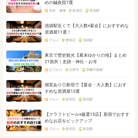
めの鍼灸院7選
美容・健康
新宿区
新宿駅
池袋駅近くで【大人数×宴会】におすすめな
居酒屋11選！
グルメ
豊島区
池袋駅
東京で歴史観光【幕末ゆかりの地】まとめ
21箇所｜史跡・神社・お寺
おでかけ
日野市
高幡不動駅
個室あり◎新宿で【宴会・大人数】におす
すめな居酒屋13選
グルメ
新宿区
新宿駅
【クラフトビール×厳選15店】新宿でおすす
めなお店をピックアップ
グルメ
新宿区
新宿駅