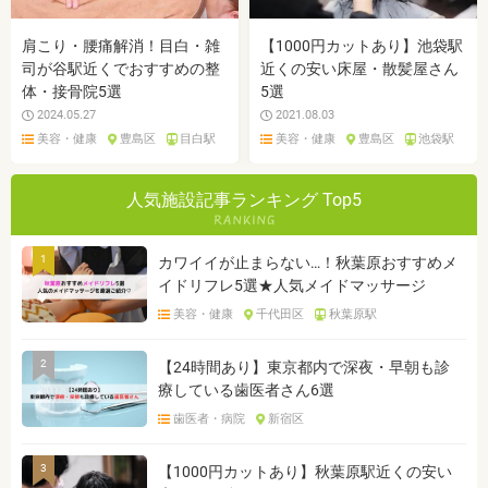
肩こり・腰痛解消！目白・雑
【1000円カットあり】池袋駅
司が谷駅近くでおすすめの整
近くの安い床屋・散髪屋さん
体・接骨院5選
5選
2024.05.27
2021.08.03
美容・健康
豊島区
目白駅
美容・健康
豊島区
池袋駅
人気施設記事ランキング Top5
1
カワイイが止まらない…！秋葉原おすすめメ
イドリフレ5選★人気メイドマッサージ
美容・健康
千代田区
秋葉原駅
2
【24時間あり】東京都内で深夜・早朝も診
療している歯医者さん6選
歯医者・病院
新宿区
3
【1000円カットあり】秋葉原駅近くの安い