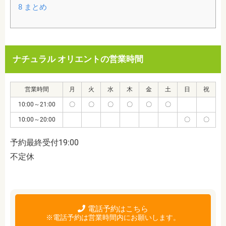
8
まとめ
ナチュラル オリエントの営業時間
営業時間
月
火
水
木
金
土
日
祝
10:00～21:00
〇
〇
〇
〇
〇
〇
10:00～20:00
〇
〇
予約最終受付19:00
不定休
電話予約はこちら
※電話予約は営業時間内にお願いします。