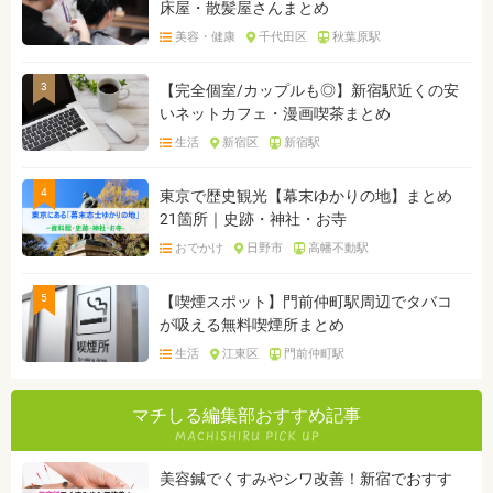
床屋・散髪屋さんまとめ
美容・健康
千代田区
秋葉原駅
3
【完全個室/カップルも◎】新宿駅近くの安
いネットカフェ・漫画喫茶まとめ
生活
新宿区
新宿駅
4
東京で歴史観光【幕末ゆかりの地】まとめ
21箇所｜史跡・神社・お寺
おでかけ
日野市
高幡不動駅
5
【喫煙スポット】門前仲町駅周辺でタバコ
が吸える無料喫煙所まとめ
生活
江東区
門前仲町駅
マチしる編集部おすすめ記事
美容鍼でくすみやシワ改善！新宿でおすす