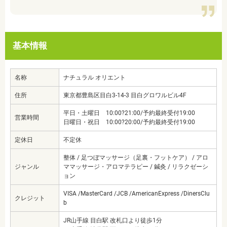
基本情報
名称
ナチュラル オリエント
住所
東京都豊島区目白3-14-3 目白グロワルビル4F
平日・土曜日 10:00?21:00/予約最終受付19:00
営業時間
日曜日・祝日 10:00?20:00/予約最終受付19:00
定休日
不定休
整体 / 足つぼマッサージ（足裏・フットケア） / アロ
ジャンル
ママッサージ・アロマテラピー / 鍼灸 / リラクゼーシ
ョン
VISA /MasterCard /JCB /AmericanExpress /DinersClu
クレジット
b
JR山手線 目白駅 改札口より徒歩1分