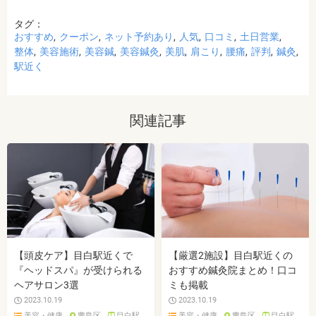
タグ：
おすすめ
クーポン
ネット予約あり
人気
口コミ
土日営業
整体
美容施術
美容鍼
美容鍼灸
美肌
肩こり
腰痛
評判
鍼灸
駅近く
関連記事
【頭皮ケア】目白駅近くで
【厳選2施設】目白駅近くの
『ヘッドスパ』が受けられる
おすすめ鍼灸院まとめ！口コ
ヘアサロン3選
ミも掲載
2023.10.19
2023.10.19
美容・健康
豊島区
目白駅
美容・健康
豊島区
目白駅