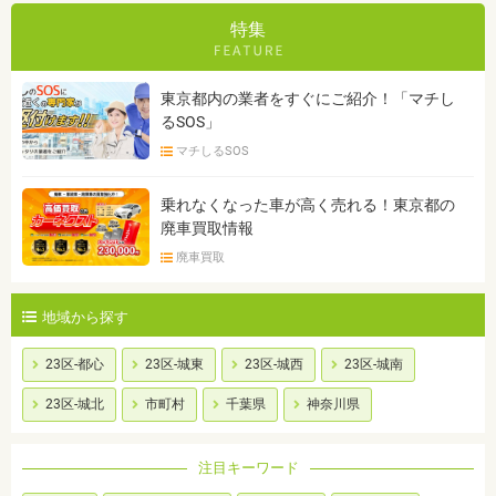
特集
東京都内の業者をすぐにご紹介！「マチし
るSOS」
マチしるSOS
乗れなくなった車が高く売れる！東京都の
廃車買取情報
廃車買取
地域から探す
23区-都心
23区-城東
23区-城西
23区-城南
23区-城北
市町村
千葉県
神奈川県
注目キーワード