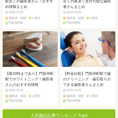
駅近くの歯医者さん！おすす
近くの夜遅く受付可能な歯医
め情報まとめ
者さんまとめ
2023.10.25
2023.10.25
歯医者・病院
江東区
歯医者・病院
江東区
門前仲町駅
門前仲町駅
【夜20時まであり】門前仲町
【料金比較】門前仲町駅で歯
駅でホワイトニング！歯医者
のクリーニング・歯石取りが
さんのおすすめ情報
できる歯医者さんまとめ
2023.10.25
2023.10.25
歯医者・病院
江東区
歯医者・病院
江東区
門前仲町駅
門前仲町駅
人気施設記事ランキング Top5