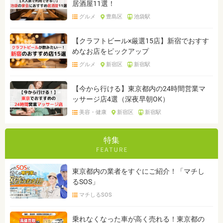
居酒屋11選！
グルメ
豊島区
池袋駅
【クラフトビール×厳選15店】新宿でおすす
めなお店をピックアップ
グルメ
新宿区
新宿駅
【今から行ける】東京都内の24時間営業マ
ッサージ店4選（深夜早朝OK）
美容・健康
新宿区
新宿駅
特集
東京都内の業者をすぐにご紹介！「マチし
るSOS」
マチしるSOS
乗れなくなった車が高く売れる！東京都の