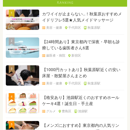
1
カワイイが止まらない…！秋葉原おすすめメ
イドリフレ5選★人気メイドマッサージ
美容・健康
千代田区
秋葉原駅
2
【24時間あり】東京都内で深夜・早朝も診
療している歯医者さん6選
歯医者・病院
新宿区
3
【1000円カットあり】秋葉原駅近くの安い
床屋・散髪屋さんまとめ
美容・健康
千代田区
秋葉原駅
4
【格安あり】池袋駅近くのおすすめホール
ケーキ4選！誕生日・手土産
グルメ
豊島区
池袋駅
5
【メンズにおすすめ】東京都内の人気リン