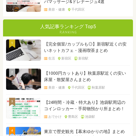
パマッサージ&ドレナージュ4選
美容・健康
千代田区
人気記事ランキング Top5
1
【完全個室/カップルも◎】新宿駅近くの安
いネットカフェ・漫画喫茶まとめ
生活
新宿区
新宿駅
2
【1000円カットあり】秋葉原駅近くの安い
床屋・散髪屋さんまとめ
美容・健康
千代田区
秋葉原駅
3
【24時間・冷蔵・特大あり】池袋駅周辺の
コインロッカー・手荷物預かり所まとめ！
おでかけ
豊島区
池袋駅
4
東京で歴史観光【幕末ゆかりの地】まとめ