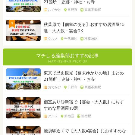
21箇所｜史跡・神社・お寺
おでかけ
日野市
高幡不動駅
5
秋葉原で【個室のある】おすすめ居酒屋15
選！大人数・宴会OK
グルメ
千代田区
秋葉原駅
マチしる編集部おすすめ記事
東京で歴史観光【幕末ゆかりの地】まとめ
21箇所｜史跡・神社・お寺
おでかけ
日野市
高幡不動駅
個室あり◎新宿で【宴会・大人数】におす
すめな居酒屋13選
グルメ
新宿区
新宿駅
池袋駅近くで【大人数×宴会】におすすめな