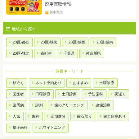
廃車買取情報
廃車買取
地域から探す
23区-都心
23区-城東
23区-城西
23区-城南
23区-城北
市町村
千葉県
神奈川県
注目キーワード
駅近く
ネット予約あり
おすすめ
土曜診療
歯医者
日曜診療
土日診療
予防歯科
夜遅く
歯周病
評判
歯のクリーニング
虫歯治療
人気
歯科
定期健診
歯石取り
完全個室あり
矯正歯科
ホワイトニング