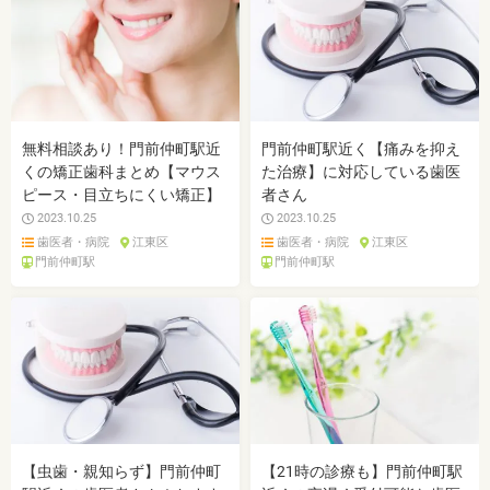
無料相談あり！門前仲町駅近
門前仲町駅近く【痛みを抑え
くの矯正歯科まとめ【マウス
た治療】に対応している歯医
ピース・目立ちにくい矯正】
者さん
2023.10.25
2023.10.25
歯医者・病院
江東区
歯医者・病院
江東区
門前仲町駅
門前仲町駅
【虫歯・親知らず】門前仲町
【21時の診療も】門前仲町駅