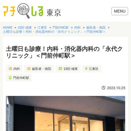
HOME
23区-城東
江東区
門前仲町駅
内科
歯医者・病院
土曜日も診療！内科・消化器内科の「永代クリニック」＜門前仲町駅＞
土曜日も診療！内科・消化器内科の「永代ク
グルメ
リニック」＜門前仲町駅＞
内科
歯医者・病院
23区-城東
江東区
美容・健康
門前仲町駅
歯医者・病院
2023.10.25
おでかけ
生活