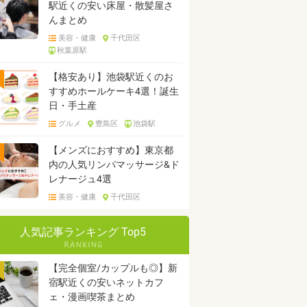
駅近くの安い床屋・散髪屋さ
んまとめ
美容・健康
千代田区
秋葉原駅
【格安あり】池袋駅近くのお
すすめホールケーキ4選！誕生
日・手土産
グルメ
豊島区
池袋駅
【メンズにおすすめ】東京都
内の人気リンパマッサージ&ド
レナージュ4選
美容・健康
千代田区
人気記事ランキング Top5
【完全個室/カップルも◎】新
宿駅近くの安いネットカフ
ェ・漫画喫茶まとめ