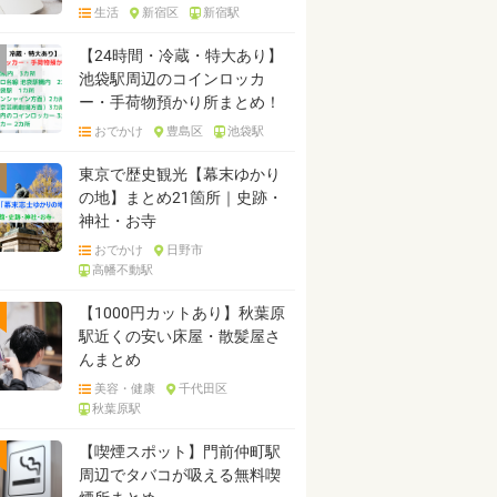
生活
新宿区
新宿駅
【24時間・冷蔵・特大あり】
池袋駅周辺のコインロッカ
ー・手荷物預かり所まとめ！
おでかけ
豊島区
池袋駅
東京で歴史観光【幕末ゆかり
の地】まとめ21箇所｜史跡・
神社・お寺
おでかけ
日野市
高幡不動駅
【1000円カットあり】秋葉原
駅近くの安い床屋・散髪屋さ
んまとめ
美容・健康
千代田区
秋葉原駅
【喫煙スポット】門前仲町駅
周辺でタバコが吸える無料喫