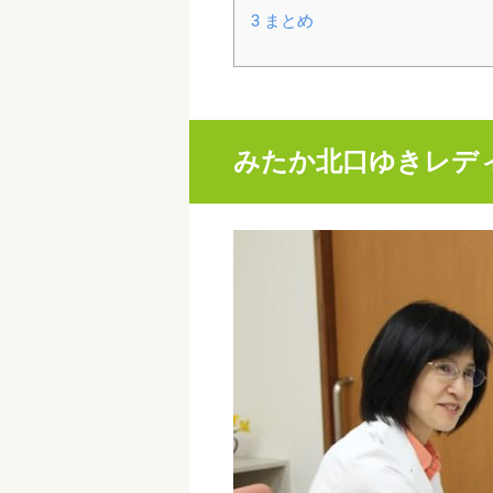
3
まとめ
みたか北口ゆきレデ