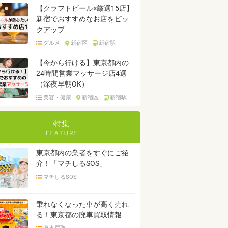
【クラフトビール×厳選15店】
新宿でおすすめなお店をピッ
クアップ
グルメ
新宿区
新宿駅
【今から行ける】東京都内の
24時間営業マッサージ店4選
（深夜早朝OK）
美容・健康
新宿区
新宿駅
特集
東京都内の業者をすぐにご紹
介！「マチしるSOS」
マチしるSOS
乗れなくなった車が高く売れ
る！東京都の廃車買取情報