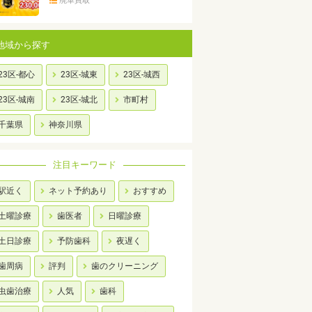
廃車買取
地域から探す
23区-都心
23区-城東
23区-城西
23区-城南
23区-城北
市町村
千葉県
神奈川県
注目キーワード
駅近く
ネット予約あり
おすすめ
土曜診療
歯医者
日曜診療
土日診療
予防歯科
夜遅く
歯周病
評判
歯のクリーニング
虫歯治療
人気
歯科