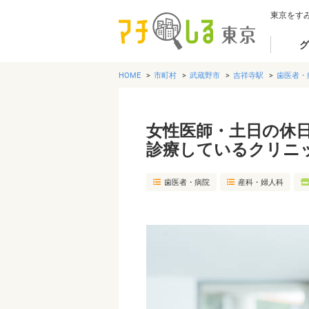
東京をす
グ
HOME
市町村
武蔵野市
吉祥寺駅
歯医者・
女性医師・土日の休
診療しているクリニ
歯医者・病院
産科・婦人科