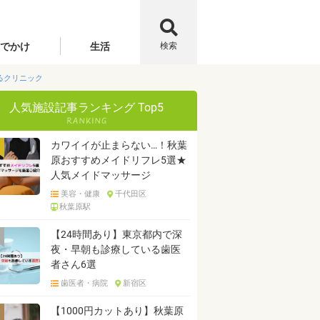
でかけ
生活
検索
るクリニック
人気施設記事ランキング Top5
カワイイが止まらない…！秋葉
原おすすめメイドリフレ5選★
人気メイドマッサージ
美容・健康
千代田区
秋葉原駅
【24時間あり】東京都内で深
夜・早朝も診療している歯医
者さん6選
歯医者・病院
新宿区
【1000円カットあり】秋葉原