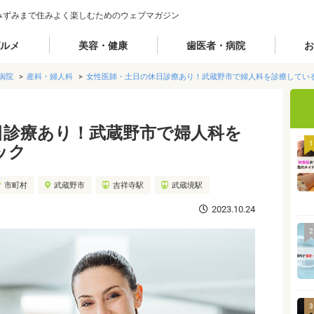
みずみまで住みよく楽しむためのウェブマガジン
ルメ
美容・健康
歯医者・病院
お
病院
産科・婦人科
女性医師・土日の休日診療あり！武蔵野市で婦人科を診療してい
日診療あり！武蔵野市で婦人科を
1
ック
市町村
武蔵野市
吉祥寺駅
武蔵境駅
2023.10.24
2
3