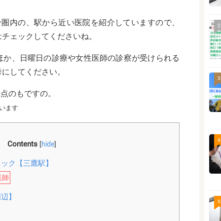
分圏内の、駅から近い医院を紹介していますので、
2
はチェックしてくださいね。
ほか、日曜日の診療や女性医師の診察が受けられる
考にしてください。
3
時点のもですの。
います
4
Contents
[
hide
]
ニック【三鷹駅】
医師
周辺】
5