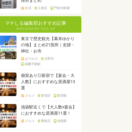
煙所まとめ
生活
江東区
門前仲町駅
マチしる編集部おすすめ記事
東京で歴史観光【幕末ゆかり
の地】まとめ21箇所｜史跡・
神社・お寺
おでかけ
日野市
高幡不動駅
個室あり◎新宿で【宴会・大
人数】におすすめな居酒屋13
選
グルメ
新宿区
新宿駅
池袋駅近くで【大人数×宴会】
におすすめな居酒屋11選！
グルメ
豊島区
池袋駅