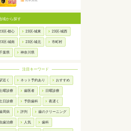
廃車買取
地域から探す
23区-都心
23区-城東
23区-城西
23区-城南
23区-城北
市町村
千葉県
神奈川県
注目キーワード
駅近く
ネット予約あり
おすすめ
土曜診療
歯医者
日曜診療
土日診療
予防歯科
夜遅く
歯周病
評判
歯のクリーニング
虫歯治療
人気
歯科