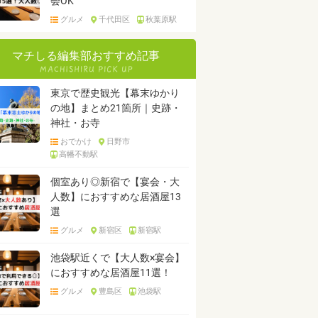
会OK
グルメ
千代田区
秋葉原駅
マチしる編集部おすすめ記事
東京で歴史観光【幕末ゆかり
の地】まとめ21箇所｜史跡・
神社・お寺
おでかけ
日野市
高幡不動駅
個室あり◎新宿で【宴会・大
人数】におすすめな居酒屋13
選
グルメ
新宿区
新宿駅
池袋駅近くで【大人数×宴会】
におすすめな居酒屋11選！
グルメ
豊島区
池袋駅