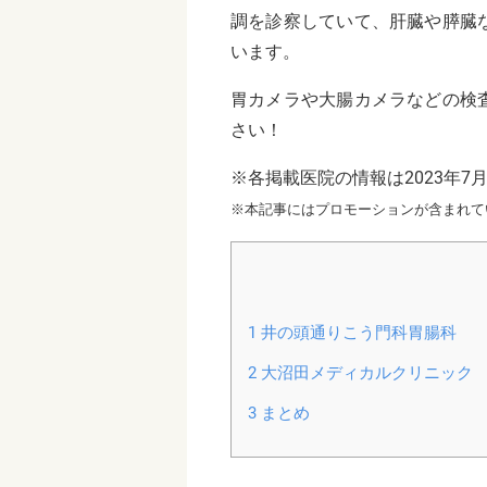
調を診察していて、肝臓や膵臓
います。
胃カメラや大腸カメラなどの検
さい！
※各掲載医院の情報は2023年7
※本記事にはプロモーションが含まれて
1
井の頭通りこう門科胃腸科
2
大沼田メディカルクリニック
3
まとめ