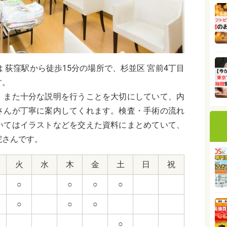
は
荻窪駅から
徒歩15分の場所で、
杉並区 宮前4丁目
す。
、また十分な説明を行うことを大切にしていて、内
さんが丁寧に案内してくれます。検査・手術の流れ
いてはイラストなどを交えた資料にまとめていて、
院さんです。
火
水
木
金
土
日
祝
○
○
○
○
○
○
○
○