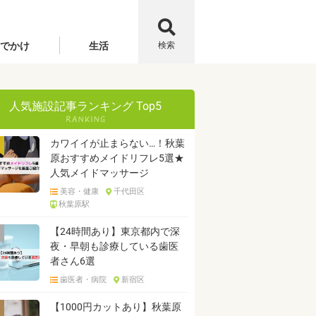
でかけ
生活
検索
人気施設記事ランキング Top5
カワイイが止まらない…！秋葉
原おすすめメイドリフレ5選★
人気メイドマッサージ
美容・健康
千代田区
秋葉原駅
【24時間あり】東京都内で深
夜・早朝も診療している歯医
者さん6選
歯医者・病院
新宿区
【1000円カットあり】秋葉原