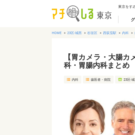
東京をす
グ
HOME
23区-城西
杉並区
西荻窪駅
内科
【胃カメラ・大腸カ
科・胃腸内科まとめ
内科
歯医者・病院
23区-