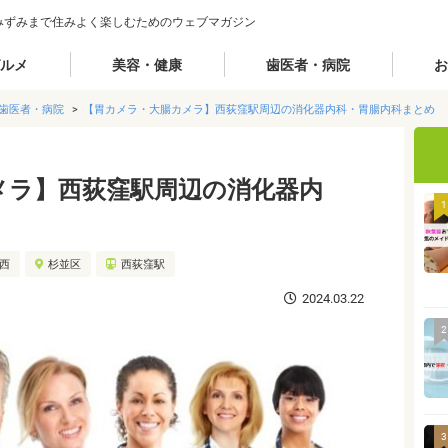
みずみまで住みよく楽しむためのウェブマガジン
ルメ
美容・健康
歯医者・病院
お
歯医者・病院
【胃カメラ・大腸カメラ】西荻窪駅周辺の消化器内科・胃腸内科まとめ
メラ】西荻窪駅周辺の消化器内
1
城西
杉並区
西荻窪駅
2024.03.22
2
3