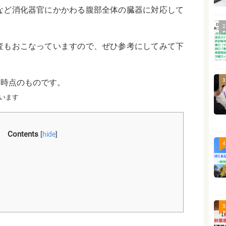
など消化器官にかかわる腹部全体の臓器に対応して
2
査もおこなっていますので、ぜひ参考にしてみて下
3
月時点のものです。
います
Contents
[
hide
]
4
5