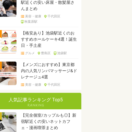
駅近くの安い床屋・散髪屋さ
んまとめ
美容・健康
千代田区
秋葉原駅
【格安あり】池袋駅近くのお
すすめホールケーキ4選！誕生
日・手土産
グルメ
豊島区
池袋駅
【メンズにおすすめ】東京都
内の人気リンパマッサージ&ド
レナージュ4選
美容・健康
千代田区
人気記事ランキング Top5
【完全個室/カップルも◎】新
宿駅近くの安いネットカフ
ェ・漫画喫茶まとめ