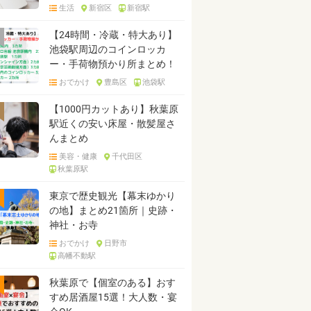
生活
新宿区
新宿駅
【24時間・冷蔵・特大あり】
池袋駅周辺のコインロッカ
ー・手荷物預かり所まとめ！
おでかけ
豊島区
池袋駅
【1000円カットあり】秋葉原
駅近くの安い床屋・散髪屋さ
んまとめ
美容・健康
千代田区
秋葉原駅
東京で歴史観光【幕末ゆかり
の地】まとめ21箇所｜史跡・
神社・お寺
おでかけ
日野市
高幡不動駅
秋葉原で【個室のある】おす
すめ居酒屋15選！大人数・宴