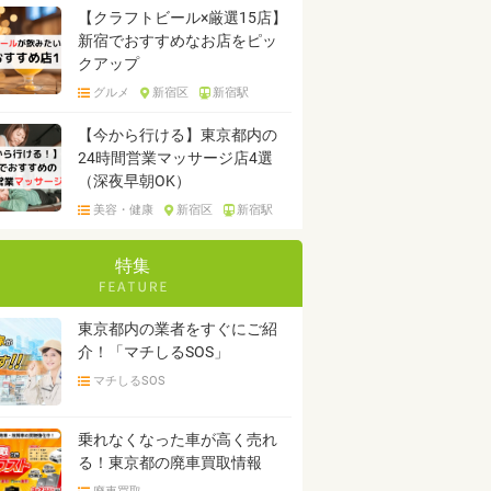
【クラフトビール×厳選15店】
新宿でおすすめなお店をピッ
クアップ
グルメ
新宿区
新宿駅
【今から行ける】東京都内の
24時間営業マッサージ店4選
（深夜早朝OK）
美容・健康
新宿区
新宿駅
特集
東京都内の業者をすぐにご紹
介！「マチしるSOS」
マチしるSOS
乗れなくなった車が高く売れ
る！東京都の廃車買取情報